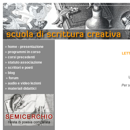
»
home - presentazione
»
programmi in corso
LETT
»
corsi precedenti
»
statuto associazione
»
scrittori e poeti
»
blog
»
forum
»
audio e video lezioni
Per s
»
materiali didattici