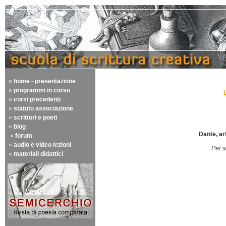
»
home - presentazione
»
programmi in corso
»
corsi precedenti
»
statuto associazione
»
scrittori e poeti
»
blog
Dante, ar
»
forum
»
audio e video lezioni
Per s
»
materiali didattici