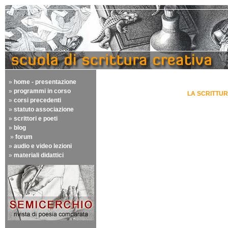
»
home - presentazione
»
programmi in corso
LA SCRITTUR
»
corsi precedenti
»
statuto associazione
»
scrittori e poeti
»
blog
»
forum
»
audio e video lezioni
»
materiali didattici