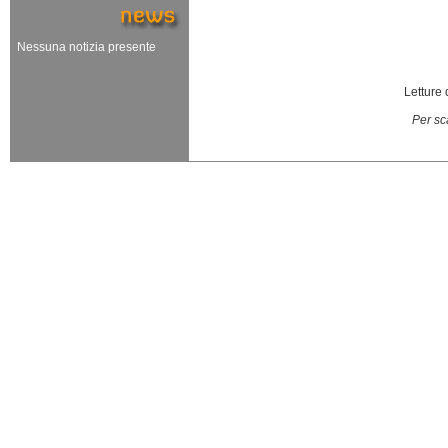
Nessuna notizia presente
Letture
Per sc