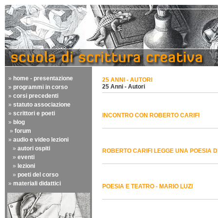
»
home - presentazione
25 ANNI - AUTORI
25 Anni - Autori
»
programmi in corso
»
corsi precedenti
»
statuto associazione
»
scrittori e poeti
INCONTRO CON ROBERTO CARIFI
»
blog
»
forum
»
audio e video lezioni
»
autori ospiti
ROBERTO CARIFI LEGGE UNA POESIA DI
»
eventi
»
lezioni
»
poeti del corso
»
materiali didattici
POESIA E TEATRO - MARIO LUZI