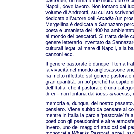
pastorale, un tema a me molto caro e pr
Napoli, dove lavoro. Non lontano dal luo
volume di Andreotti, su cui sto scriven
dedicata all’autore dell’
Arcadia
(un pros
Mergellina è dedicata a Sannazaro perch
poeta e umanista del ‘400 ha ambientato
al mondo dei pescatori. Si tratta delle 
genere letterario inventato da Sannazaro
culturali legati al mare di Napoli, alla b
canzoni ecc. ​
Il genere pastorale è dunque il tema tr
la vivacità nel mondo anglosassone anc
ha molto riflettuto sul genere pastorale
gran quantità, un po’ perché ha capito 
dell’Italia, che il pastorale è una cate
direi – non lontana dal
locus amoenus
,
memoria e, dunque, del nostro passato, 
pensiero. Viene subito da pensare al c
mentre in Italia la parola ‘pastorale’ fa 
poeti con gli pseudonimi e altre atmosfe
Invero, uno dei maggiori studiosi del pa
monografia
What is Pastoral
, apre il s