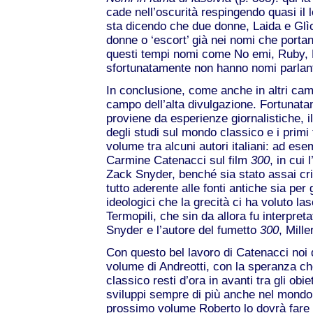
cade nell’oscurità respingendo quasi il l
sta dicendo che due donne, Laida e Glìc
donne o ‘escort’ già nei nomi che porta
questi tempi nomi come No emi, Ruby, 
sfortunatamente non hanno nomi parlan
In conclusione, come anche in altri campi,
campo dell’alta divulgazione. Fortunata
proviene da esperienze giornalistiche, i
degli studi sul mondo classico e i primi 
volume tra alcuni autori italiani: ad ese
Carmine Catenacci sul film
300
, in cui 
Zack Snyder, benché sia stato assai crit
tutto aderente alle fonti antiche sia per 
ideologici che la grecità ci ha voluto las
Termopili, che sin da allora fu interpret
Snyder e l’autore del fumetto
300
, Mille
Con questo bel lavoro di Catenacci noi
volume di Andreotti, con la speranza ch
classico resti d’ora in avanti tra gli obiet
sviluppi sempre di più anche nel mondo 
prossimo volume Roberto lo dovrà fare 