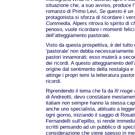
situazione che, a suo avviso, produce l’
romanzo di Primo Levi,
Se questo
è un
protagonista si sforza di ricordare i vers
Commedia
, Alpers ritrova lo spirito di
penoso, vuole ricordare i momenti felici
dell’atteggiamento pastorale.
Visto da questa prospettiva, è del tutt
‘pastorale’ non debba necessariamente c
pastori innamorati; esso muterà a seco
dei ricordi. A questo atteggiamento del
origine dal sentimento della nostalgia e
attinge i propri temi la letteratura pasto
ricordi.
Riprendendo il tema che fa da
fil rouge
di Andreotti, devo constatare mestamente
italiani non sempre hanno la stessa capac
anche uno specialista, abituato a leggere
ogni giorno, iniziando il saggio di Rosati
Fernandelli sull’epillio, si rende immed
scritti pensando ad un pubblico di speci
considerazione che viene spesso in ment