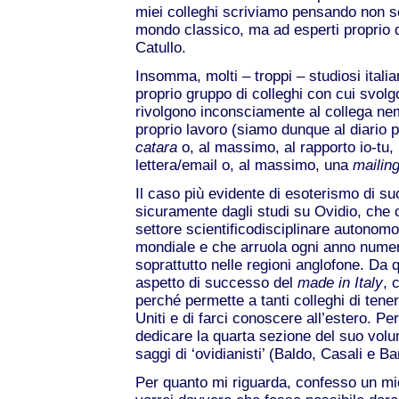
miei colleghi scriviamo pensando non sol
mondo classico, ma ad esperti proprio di
Catullo.
Insomma, molti – troppi – studiosi italia
proprio gruppo di colleghi con cui svol
rivolgono inconsciamente al collega nem
proprio lavoro (siamo dunque al diario p
catara
o, al massimo, al rapporto io-tu, 
lettera/email o, al massimo, una
mailing
Il caso più evidente di esoterismo di su
sicuramente dagli studi su Ovidio, che 
settore scientificodisciplinare autonomo a
mondiale e che arruola ogni anno numeros
soprattutto nelle regioni anglofone. Da 
aspetto di successo del
made in Italy
, 
perché permette a tanti colleghi di tene
Uniti e di farci conoscere all’estero. Pe
dedicare la quarta sezione del suo volu
saggi di ‘ovidianisti’ (Baldo, Casali e Ba
Per quanto mi riguarda, confesso un mio