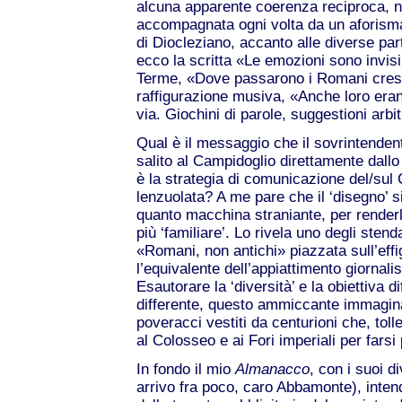
alcuna apparente coerenza reciproca, n
accompagnata ogni volta da un aforisma
di Diocleziano, accanto alle diverse par
ecco la scritta «Le emozioni sono invisib
Terme, «Dove passarono i Romani cresc
raffigurazione musiva, «Anche loro era
via. Giochini di parole, suggestioni arbit
Qual è il messaggio che il sovrintenden
salito al Campidoglio direttamente dall
è la strategia di comunicazione del/sul
lenzuolata? A me pare che il ‘disegno’ si
quanto macchina straniante, per render
più ‘familiare’. Lo rivela uno degli stenda
«Romani, non antichi» piazzata sull’effi
l’equivalente dell’appiattimento giornal
Esautorare la ‘diversità’ e la obiettiva d
differente, questo ammiccante immaginar
poveracci vestiti da centurioni che, toll
al Colosseo e ai Fori imperiali per far
In fondo il mio
Almanacco
, con i suoi di
arrivo fra poco, caro Abbamonte), intend