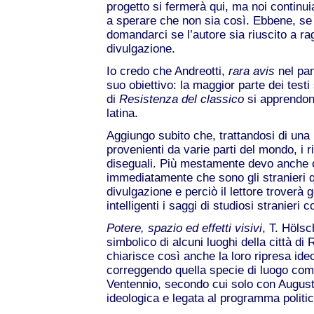
progetto si fermerà qui, ma noi continu
a sperare che non sia così. Ebbene, se
domandarci se l’autore sia riuscito a rag
divulgazione.
Io credo che Andreotti,
rara avis
nel pan
suo obiettivo: la maggior parte dei testi
di
Resistenza del classico
si apprendon
latina.
Aggiungo subito che, trattandosi di una 
provenienti da varie parti del mondo, i r
diseguali. Più mestamente devo anche 
immediatamente che sono gli stranieri que
divulgazione e perciò il lettore troverà 
intelligenti i saggi di studiosi stranieri
Potere, spazio ed effetti visivi
, T. Hölsc
simbolico di alcuni luoghi della città di
chiarisce così anche la loro ripresa ide
correggendo quella specie di luogo comun
Ventennio, secondo cui solo con August
ideologica e legata al programma politic