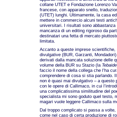
collane UTET e Fondazione Lorenzo Val
francese, con apparato snello, traduzio
(UTET) lunghi. Ultimamente, la casa edi
mettere in commercio alcuni testi antic
universitari. I risultati sono abbastanza
mancanza di un editing rigoroso da parte
destinatari una fetta di mercato piuttos
limitata.
Accanto a queste imprese scientifiche, 
divulgative (BUR, Garzanti, Mondadori)
derivati dalla mancata soluzione delle q
volume della BUR su Stazio (la
Tebaide
faccio il nome della collega che l’ha cur
comprendere di cosa si stia parlando. Il g
non è quasi mai divulgativo – a questo 
con le opere di Callimaco, in cui l’intro
una complicatissima similitudine del poet
specialista mi sono goduto quel testo, m
magari vuole leggere Callimaco sulla m
Dal troppo complicato si passa a volte, 
come nel caso di certa produzione di ro