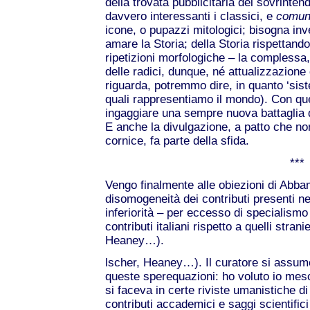
della trovata pubblicitaria del sovrinte
davvero interessanti i classici, e
comuni
icone, o pupazzi mitologici; bisogna inv
amare la Storia; della Storia rispettand
ripetizioni morfologiche – la complessa,
delle radici, dunque, né attualizzazione 
riguarda, potremmo dire, in quanto ‘siste
quali rappresentiamo il mondo). Con qu
ingaggiare una sempre nuova battaglia 
E anche la divulgazione, a patto che non
cornice, fa parte della sfida.
***
Vengo finalmente alle obiezioni di Abb
disomogeneità dei contributi presenti nel
inferiorità – per eccesso di specialismo 
contributi italiani rispetto a quelli stran
Heaney…).
lscher, Heaney…). Il curatore si assume 
queste sperequazioni: ho voluto io mes
si faceva in certe riviste umanistiche d
contributi accademici e saggi scientifici 