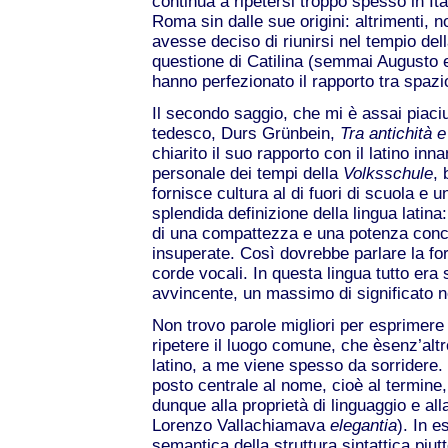
continua a ripetersi troppo spesso in Ital
Roma sin dalle sue origini: altrimenti, 
avesse deciso di riunirsi nel tempio del
questione di Catilina (semmai Augusto e
hanno perfezionato il rapporto tra spazi
Il secondo saggio, che mi è assai piaciu
tedesco, Durs Grünbein,
Tra antichità e
chiarito il suo rapporto con il latino inn
personale dei tempi della
Volksschule
, 
fornisce cultura al di fuori di scuola e u
splendida definizione della lingua latina
di una compattezza e una potenza conc
insuperate. Così dovrebbe parlare la for
corde vocali. In questa lingua tutto era
avvincente, un massimo di significato ne
Non trovo parole migliori per esprimere
ripetere il luogo comune, che èsenz’altro
latino, a me viene spesso da sorridere. 
posto centrale al nome, cioè al termine,
dunque alla proprietà di linguaggio e all
Lorenzo Vallachiamava
elegantia
). In 
semantica della struttura sintattica piu