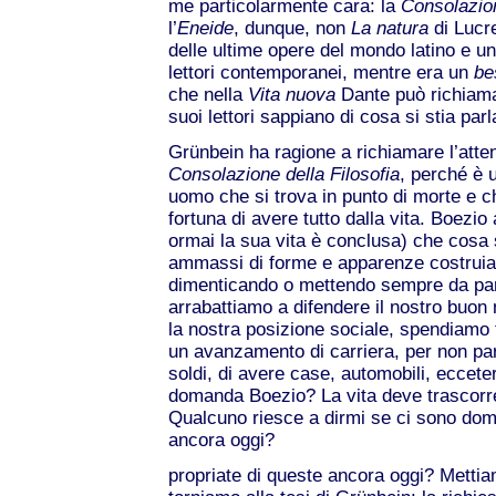
me particolarmente cara: la
Consolazion
l’
Eneide
, dunque, non
La natura
di Lucr
delle ultime opere del mondo latino e u
lettori contemporanei, mentre era un
be
che nella
Vita
nuova
Dante può richiama
suoi lettori sappiano di cosa si stia par
Grünbein ha ragione a richiamare l’atte
Consolazione della Filosofia
, perché è 
uomo che si trova in punto di morte e c
fortuna di avere tutto dalla vita. Boezio
ormai la sua vita è conclusa) che cosa 
ammassi di forme e apparenze costruia
dimenticando o mettendo sempre da parte 
arrabattiamo a difendere il nostro buon
la nostra posizione sociale, spendiamo
un avanzamento di carriera, per non par
soldi, di avere case, automobili, eccete
domanda Boezio? La vita deve trascorrere
Qualcuno riesce a dirmi se ci sono dom
ancora oggi?
propriate di queste ancora oggi? Metti