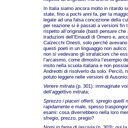
In Italia siamo ancora molto in ritardo 
state, fino a pochi anni fa, per la maggior
legate ad una falsa concezione della cu
per reazione si è passati a versioni fin
rispetto all’originale (basti pensare ch
traduzioni dell’Einaudi di Omero e, ancor
Calzecchi Onesti, solo perché avevano f
questi poeti in un linguaggio non aulico
non si vedevano gli strafalcioni che e
l’arcaismo, come dimostra l’esempio de
insito nella scuola italiana e non poss
Andreotti di risolverlo da solo. Perciò, 
potuto leggere nelle versioni di Ausonio
Venere mitrata
(p. 301): immaginate vo
dell’aggettivo
mitrata
;
Sprezzo i piaceri offerti, spregio quelli 
rapidamente e male, spesso traspongono 
esami: cosa diverrebbero nella loro me
sfregio, prezzo, pregio?
Nomi in fama di lascivia
(p. 303): qui l