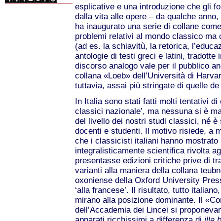
esplicative e una introduzione che gli 
dalla vita alle opere – da qualche anno,
ha inaugurato una serie di collane come
problemi relativi al mondo classico ma 
(ad es. la schiavitù, la retorica, l’educ
antologie di testi greci e latini, tradot
discorso analogo vale per il pubblico an
collana «Loeb» dell’Università di Harva
tuttavia, assai più stringate di quelle d
In Italia sono stati fatti molti tentativi 
classici nazionale’, ma nessuna si è m
del livello dei nostri studi classici, né è
docenti e studenti. Il motivo risiede, a 
che i classicisti italiani hanno mostrato
integralisticamente scientifica rivolta agl
presentasse edizioni critiche prive di tr
varianti alla maniera della collana teub
oxoniense della Oxford University Press
‘alla francese’. Il risultato, tutto italian
mirano alla posizione dominante. Il «C
dell’Accademia dei Lincei si proponeva
apparati ricchissimi a differenza di
illa