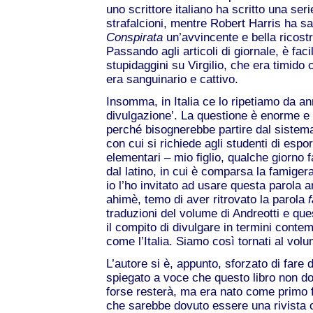
uno scrittore italiano ha scritto una seri
strafalcioni, mentre Robert Harris ha s
Conspirata
un’avvincente e bella ricostr
Passando agli articoli di giornale, è fac
stupidaggini su Virgilio, che era timido
era sanguinario e cattivo.
Insomma, in Italia ce lo ripetiamo da ann
divulgazione’. La questione è enorme e n
perché bisognerebbe partire dal sistem
con cui si richiede agli studenti di espor
elementari – mio figlio, qualche giorno 
dal latino, in cui è comparsa la famiger
io l’ho invitato ad usare questa parola 
ahimè, temo di aver ritrovato la parola
traduzioni del volume di Andreotti e ques
il compito di divulgare in termini conte
come l’Italia. Siamo così tornati al volu
L’autore si è, appunto, sforzato di fare 
spiegato a voce che questo libro non 
forse resterà, ma era nato come primo 
che sarebbe dovuto essere una rivista o