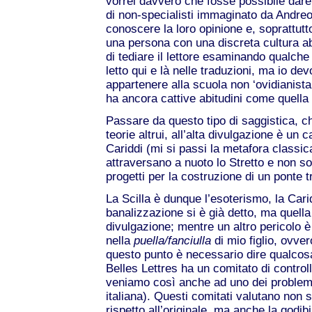
vorrei davvero che fosse possibile dare 
di non-specialisti immaginato da Andreot
conoscere la loro opinione e, soprattutt
una persona con una discreta cultura ab
di tediare il lettore esaminando qualche
letto qui e là nelle traduzioni, ma io de
appartenere alla scuola non ‘ovidianista
ha ancora cattive abitudini come quella di
Passare da questo tipo di saggistica, ch
teorie altrui, all’alta divulgazione è un
Cariddi (mi si passi la metafora classica 
attraversano a nuoto lo Stretto e non son
progetti per la costruzione di un ponte tr
La Scilla è dunque l’esoterismo, la Cari
banalizzazione si è già detto, ma quella
divulgazione; mentre un altro pericolo è
nella
puella/fanciulla
di mio figlio, ovve
questo punto è necessario dire qualcosa
Belles Lettres ha un comitato di control
veniamo così anche ad uno dei problemi p
italiana). Questi comitati valutano non 
rispetto all’originale, ma anche la godibi