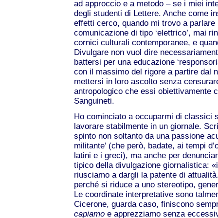
ad approccio e a metodo – se i miei inter
degli studenti di Lettere. Anche come i
effetti cerco, quando mi trovo a parlare 
comunicazione di tipo ‘elettrico’, mai r
cornici culturali contemporanee, e quan
Divulgare non vuol dire necessariament
battersi per una educazione ‘responsorial
con il massimo del rigore a partire dal 
mettersi in loro ascolto senza censurare
antropologico che essi obiettivamente 
Sanguineti.
Ho cominciato a occuparmi di classici su
lavorare stabilmente in un giornale. Scr
spinto non soltanto da una passione acuta
militante’ (che però, badate, ai tempi d’
latini e i greci), ma anche per denunci
tipico della divulgazione giornalistica: «
riusciamo a dargli la patente di attualit
perché si riduce a uno stereotipo, gene
Le coordinate interpretative sono talmen
Cicerone, guarda caso, finiscono sempr
capiamo
e apprezziamo senza eccessiv