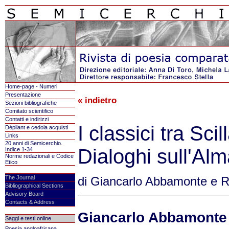
Home-page - Numeri
Presentazione
« indietro
Sezioni bibliografiche
Comitato scientifico
Contatti e indirizzi
I classici tra Scil
Dépliant e cedola acquisti
Links
20 anni di Semicerchio.
Dialoghi sull'A
Indice 1-34
Norme redazionali e Codice
Etico
The Journal
di Giancarlo Abbamonte e R
Bibliographical Sections
Advisory Board
Contacts & Address
Giancarlo Abbamonte
Saggi e testi online
Poesia angloafricana