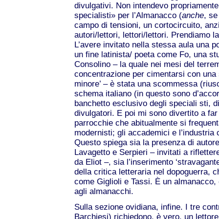
divulgativi. Non intendevo propriament
specialisti» per l’Almanacco (
anche
, s
campo di tensioni, un cortocircuito, anzi 
autori/lettori, lettori/lettori. Prendiamo 
L’avere invitato nella stessa aula una p
un fine latinista/ poeta come Fo, una s
Consolino – la quale nei mesi del terrem
concentrazione per cimentarsi con una 
minore’ – è stata una scommessa (riusc
schema italiano (in questo sono d’acco
banchetto esclusivo degli speciali sti, d
divulgatori. E poi mi sono divertito a fa
parrocchie che abitualmente si frequenta
modernisti; gli accademici e l’industria c
Questo spiega sia la presenza di autore
Lavagetto e Serpieri – invitati a rifletter
da Eliot –, sia l’inserimento ‘stravagant
della critica letteraria nel dopoguerra, 
come Giglioli e Tassi. È un almanacco, 
agli almanacchi.
Sulla sezione ovidiana, infine. I tre cont
Barchiesi) richiedono, è vero, un letto