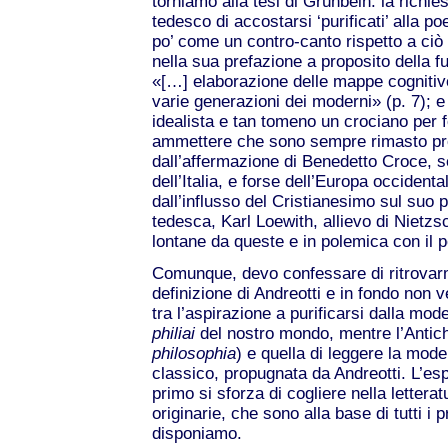
torniamo alla tesi di Grünbein: la richie
tedesco di accostarsi ‘purificati’ alla p
po’ come un contro-canto rispetto a ciò 
nella sua prefazione a proposito della f
«[…] elaborazione delle mappe cognitive,
varie generazioni dei moderni» (p. 7); 
idealista e tan tomeno un crociano per 
ammettere che sono sempre rimasto pr
dall’affermazione di Benedetto Croce,
dell’Italia, e forse dell’Europa occident
dall’influsso del Cristianesimo sul suo 
tedesca, Karl Loewith, allievo di Nietzs
lontane da queste e in polemica con il 
Comunque, devo confessare di ritrovarm
definizione di Andreotti e in fondo non
tra l’aspirazione a purificarsi dalla mod
philiai
del nostro mondo, mentre l’Antichi
philosophia
) e quella di leggere la mode
classico, propugnata da Andreotti. L’espe
primo si sforza di cogliere nella letterat
originarie, che sono alla base di tutti i p
disponiamo.