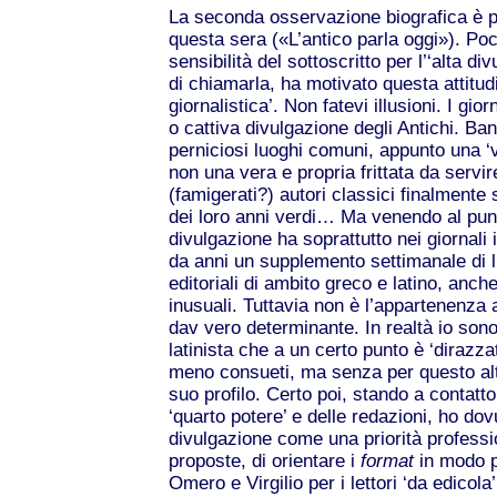
La seconda osservazione biografica è pi
questa sera («L’antico parla oggi»). Poc
sensibilità del sottoscritto per l’‘alta 
di chiamarla, ha motivato questa attitud
giornalistica’. Non fatevi illusioni. I gio
o cattiva divulgazione degli Antichi. Ba
perniciosi luoghi comuni, appunto una ‘
non una vera e propria frittata da servire
(famigerati?) autori classici finalmente 
dei loro anni verdi… Ma venendo al punt
divulgazione ha soprattutto nei giornali 
da anni un supplemento settimanale di li
editoriali di ambito greco e latino, anc
inusuali. Tuttavia non è l’appartenenza 
dav vero determinante. In realtà io sono 
latinista che a un certo punto è ‘dirazz
meno consueti, ma senza per questo alte
suo profilo. Certo poi, stando a contatto
‘quarto potere’ e delle redazioni, ho dovu
divulgazione come una priorità professi
proposte, di orientare i
format
in modo p
Omero e Virgilio per i lettori ‘da edicol