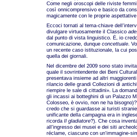
Come negli oroscopi delle riviste femmini
così onnicomprensivo e basico da consen
magicamente con le proprie aspettative 
Eccoci tornati al tema-chiave dell’inte
divulgare virtuosamente il Classico
ade
dal punto di vista linguistico. È, io cre
comunicazione, dunque
concettuale
. V
un recente caso istituzionale, la cui pos
quella dei giornali.
Nel dicembre del 2009 sono stato invit
quale il sovrintendente dei Beni Cultur
presentava insieme ad altri maggiorenti
rilancio delle grandi Collezioni di antich
riempire le sale di cittadini». La doma
gli incassi ai botteghini di un Palazzo 
Colosseo, è ovvio, non ne ha bisogno)? P
credo che si guardasse ai turisti strani
unificante della campagna era in ingl
ricorda
Il gladiatore
?). Che cosa inventa
all’ingresso dei musei e dei siti archeo
réclame, ciascuno con un’immagine-simb