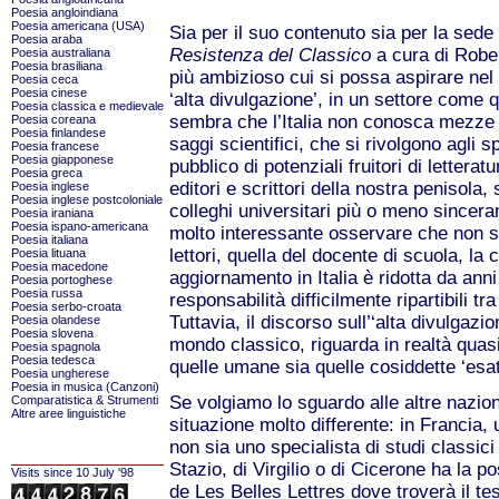
Poesia angloindiana
Poesia americana (USA)
Sia per il suo contenuto sia per la sed
Poesia araba
Resistenza del Classico
a cura di Robe
Poesia australiana
Poesia brasiliana
più ambizioso cui si possa aspirare nel 
Poesia ceca
Poesia cinese
‘alta divulgazione’, in un settore come qu
Poesia classica e medievale
sembra che l’Italia non conosca mezze mi
Poesia coreana
Poesia finlandese
saggi scientifici, che si rivolgono agli s
Poesia francese
Poesia giapponese
pubblico di potenziali fruitori di lettera
Poesia greca
editori e scrittori della nostra penisola, s
Poesia inglese
Poesia inglese postcoloniale
colleghi universitari più o meno sincera
Poesia iraniana
Poesia ispano-americana
molto interessante osservare che non sia
Poesia italiana
lettori, quella del docente di scuola, la 
Poesia lituana
Poesia macedone
aggiornamento in Italia è ridotta da ann
Poesia portoghese
Poesia russa
responsabilità difficilmente ripartibili tra
Poesia serbo-croata
Tuttavia, il discorso sull’‘alta divulgazi
Poesia olandese
Poesia slovena
mondo classico, riguarda in realtà quasi t
Poesia spagnola
Poesia tedesca
quelle umane sia quelle cosiddette ‘esat
Poesia ungherese
Poesia in musica (Canzoni)
Se volgiamo lo sguardo alle altre nazi
Comparatistica & Strumenti
Altre aree linguistiche
situazione molto differente: in Francia,
non sia uno specialista di studi classici
Stazio, di Virgilio o di Cicerone ha la p
Visits since 10 July '98
de Les Belles Lettres dove troverà il te