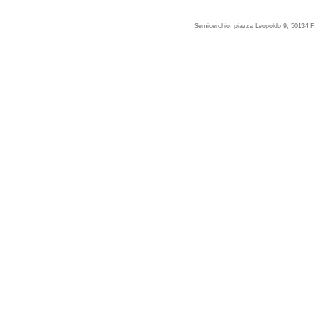
Semicerchio, piazza Leopoldo 9, 50134 F