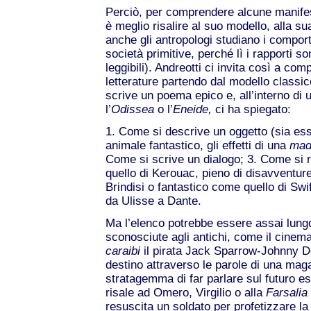
Perciò, per comprendere alcune manifest
è meglio risalire al suo modello, alla s
anche gli antropologi studiano i compo
società primitive, perché lì i rapporti s
leggibili). Andreotti ci invita così a co
letterature partendo dal modello classi
scrive un poema epico e, all’interno di
l’
Odissea
o l’
Eneide,
ci ha spiegato:
1. Come si descrive un oggetto (sia es
animale fantastico, gli effetti di una
mad
Come si scrive un dialogo; 3. Come si 
quello di Kerouac, pieno di disavventu
Brindisi o fantastico come quello di Swif
da Ulisse a Dante. ​
Ma l’elenco potrebbe essere assai lungo
sconosciute agli antichi, come il cinema
caraibi
il pirata Jack Sparrow-Johnny D
destino attraverso le parole di una mag
stratagemma di far parlare sul futuro ess
risale ad Omero, Virgilio o alla
Farsalia
resuscita un soldato per profetizzare l