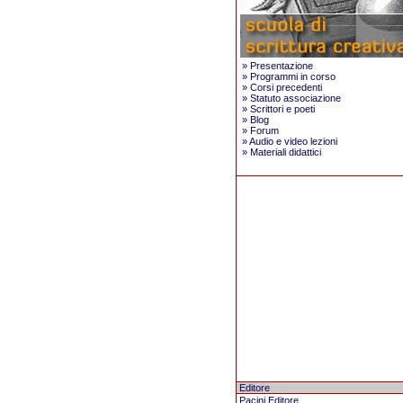
»
Presentazione
»
Programmi in corso
»
Corsi precedenti
»
Statuto associazione
»
Scrittori e poeti
»
Blog
»
Forum
»
Audio e video lezioni
»
Materiali didattici
Editore
Pacini Editore