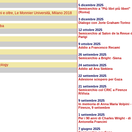
5 dicembre 2025
Semicerchio a "Più libri più liberi"
(Roma)
ni e oltre, Le Monnier Università, Milano 2018
3 dicembre 2025
Dialogo con Jorie Graham-Torino
aba
12 ottobre 2025
Semicerchio al Salon de la Revue d
Parigi
9 ottobre 2025
Addio a Francesco Recami
26 settembre 2025
Semicerchio a Bright -Siena
ology
24 settembre 2025
Addio ad Ana Siekiera
22 settembre 2025
Adesione sciopero per Gaza
21 settembre 2025
Semicerchio col CRIC a Firenze
RiVista
9 settembre 2025
In memoria di Anna Maria Volpini -
Firenze, 9 settembre
1 settembre 2025
Per i 90 anni di Charles Wright - di
Antonella Francini
7 giugno 2025