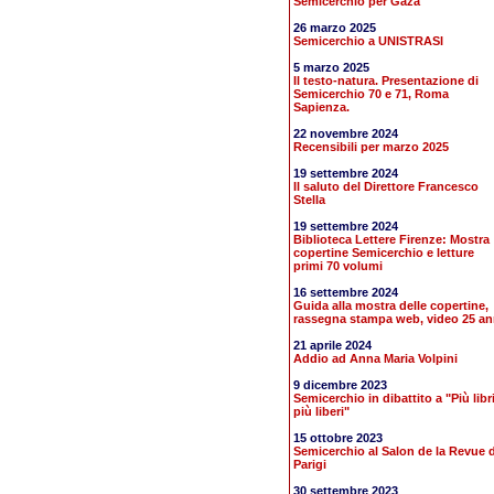
Semicerchio per Gaza
26 marzo 2025
Semicerchio a UNISTRASI
5 marzo 2025
Il testo-natura. Presentazione di
Semicerchio 70 e 71, Roma
Sapienza.
22 novembre 2024
Recensibili per marzo 2025
19 settembre 2024
Il saluto del Direttore Francesco
Stella
19 settembre 2024
Biblioteca Lettere Firenze: Mostra
copertine Semicerchio e letture
primi 70 volumi
16 settembre 2024
Guida alla mostra delle copertine,
rassegna stampa web, video 25 an
21 aprile 2024
Addio ad Anna Maria Volpini
9 dicembre 2023
Semicerchio in dibattito a "Più libr
più liberi"
15 ottobre 2023
Semicerchio al Salon de la Revue d
Parigi
30 settembre 2023