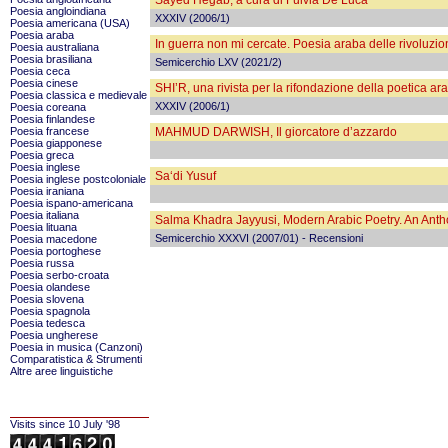
Sayed Hegab, a cura di Fulvia De Luca
Poesia angloindiana
XXXIV (2006/1)
Poesia americana (USA)
Poesia araba
In guerra non mi cercate. Poesia araba delle rivoluzio
Poesia australiana
Poesia brasiliana
Semicerchio LXV (2021/2)
Poesia ceca
Poesia cinese
SHI’R, una rivista per la rifondazione della poetica ar
Poesia classica e medievale
XXXIV (2006/1)
Poesia coreana
Poesia finlandese
Poesia francese
MAHMUD DARWISH, Il giorcatore d’azzardo
Poesia giapponese
Poesia greca
Poesia inglese
Sa‘di Yusuf
Poesia inglese postcoloniale
Poesia iraniana
Poesia ispano-americana
Poesia italiana
Salma Khadra Jayyusi, Modern Arabic Poetry. An Anth
Poesia lituana
Semicerchio XXXVI (2007/01) - Recensioni
Poesia macedone
Poesia portoghese
Poesia russa
Poesia serbo-croata
Poesia olandese
Poesia slovena
Poesia spagnola
Poesia tedesca
Poesia ungherese
Poesia in musica (Canzoni)
Comparatistica & Strumenti
Altre aree linguistiche
Visits since 10 July '98