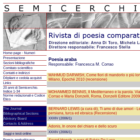
Home-page - Numeri
Presentazione
Poesia araba
Sezioni bibliografiche
Responsabile: Francesca M. Corrao
Comitato scientifico
Contatti e indirizzi
MAHMUD DARWISH, Come fiori di mandorlo o più lontan
Dépliant e cedola acquisti
Milano, Epoché 2010 (recensione)
Links
20 anni di Semicerchio.
Indice 1-34
MOHAMMED BENNIS, Il Mediterraneo e la parola. Viaggi
Norme redazionali e Codice
Corrao e Maria Donzelli, Roma, Donzelli Editore 2009
Etico
The Journal
BERNARD LEWIS (a cura di), Ti amo di due amori - Le 
persiana, turca ed ebraica (Recensione)
Bibliographical Sections
XXXIV (2006/1)
Advisory Board
Contacts & Address
Adonis, In onore del chiaro e dello scuro
XXXIV (2006/1)
Saggi e testi online
Poesia angloafricana