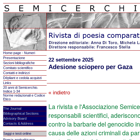
Home-page - Numeri
Presentazione
22 settembre 2025
Sezioni bibliografiche
Adesione sciopero per Gaza
Comitato scientifico
Contatti e indirizzi
Dépliant e cedola acquisti
Links
20 anni di Semicerchio.
Indice 1-34
« indietro
Norme redazionali e Codice
Etico
La rivista e l'Associazione Semice
The Journal
responsabili scientifici, aderiscon
Bibliographical Sections
Advisory Board
contro la barbarie del genocidio in
Contacts & Address
causa delle azioni criminali da par
Saggi e testi online
Poesia angloafricana