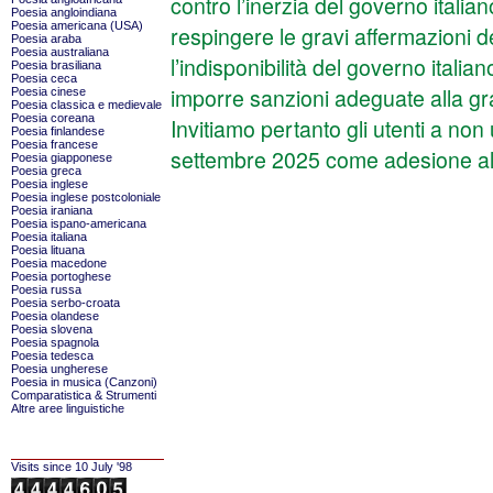
contro l’inerzia del governo itali
Poesia angloindiana
Poesia americana (USA)
respingere le gravi affermazioni dei
Poesia araba
Poesia australiana
l’indisponibilità del governo itali
Poesia brasiliana
Poesia ceca
imporre sanzioni adeguate alla gra
Poesia cinese
Poesia classica e medievale
Poesia coreana
Invitiamo pertanto gli utenti a non 
Poesia finlandese
Poesia francese
settembre 2025 come adesione all
Poesia giapponese
Poesia greca
Poesia inglese
Poesia inglese postcoloniale
Poesia iraniana
Poesia ispano-americana
Poesia italiana
Poesia lituana
Poesia macedone
Poesia portoghese
Poesia russa
Poesia serbo-croata
Poesia olandese
Poesia slovena
Poesia spagnola
Poesia tedesca
Poesia ungherese
Poesia in musica (Canzoni)
Comparatistica & Strumenti
Altre aree linguistiche
Visits since 10 July '98