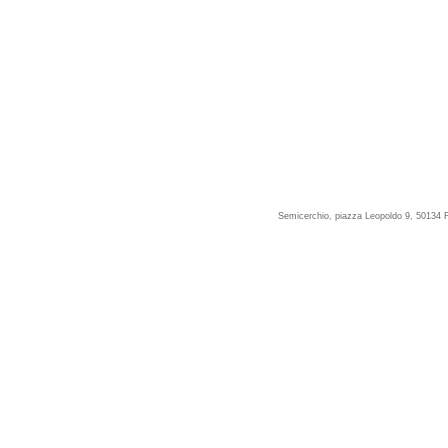
Semicerchio, piazza Leopoldo 9, 50134 F