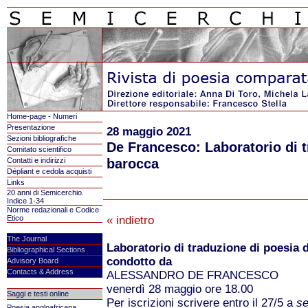
Home-page - Numeri
Presentazione
28 maggio 2021
Sezioni bibliografiche
De Francesco: Laboratorio di 
Comitato scientifico
barocca
Contatti e indirizzi
Dépliant e cedola acquisti
Links
20 anni di Semicerchio.
Indice 1-34
Norme redazionali e Codice
Etico
« indietro
The Journal
Laboratorio di traduzione di poesia 
Bibliographical Sections
condotto da
Advisory Board
Contacts & Address
ALESSANDRO DE FRANCESCO
venerdì 28 maggio ore 18.00
Saggi e testi online
Per iscrizioni scrivere entro il 27/5 a
se
Poesia angloafricana