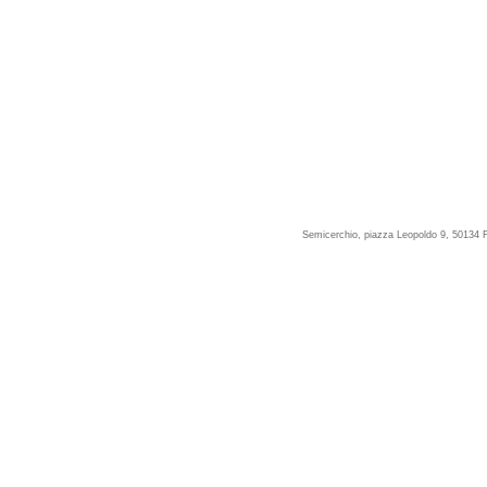
Semicerchio, piazza Leopoldo 9, 50134 F