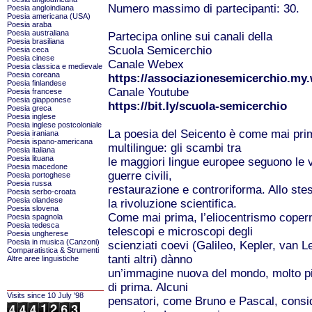
Numero massimo di partecipanti: 30.
Poesia angloindiana
Poesia americana (USA)
Poesia araba
Poesia australiana
Partecipa online sui canali della
Poesia brasiliana
Scuola Semicerchio
Poesia ceca
Poesia cinese
Canale Webex
Poesia classica e medievale
Poesia coreana
https://associazionesemicerchio.my
Poesia finlandese
Canale Youtube
Poesia francese
Poesia giapponese
https://bit.ly/scuola-semicerchio
Poesia greca
Poesia inglese
Poesia inglese postcoloniale
La poesia del Seicento è come mai pri
Poesia iraniana
Poesia ispano-americana
multilingue: gli scambi tra
Poesia italiana
Poesia lituana
le maggiori lingue europee seguono le 
Poesia macedone
guerre civili,
Poesia portoghese
Poesia russa
restaurazione e controriforma. Allo st
Poesia serbo-croata
Poesia olandese
la rivoluzione scientifica.
Poesia slovena
Come mai prima, l’eliocentrismo coperni
Poesia spagnola
Poesia tedesca
telescopi e microscopi degli
Poesia ungherese
Poesia in musica (Canzoni)
scienziati coevi (Galileo, Kepler, van 
Comparatistica & Strumenti
tanti altri) dànno
Altre aree linguistiche
un’immagine nuova del mondo, molto pi
di prima. Alcuni
Visits since 10 July '98
pensatori, come Bruno e Pascal, consid