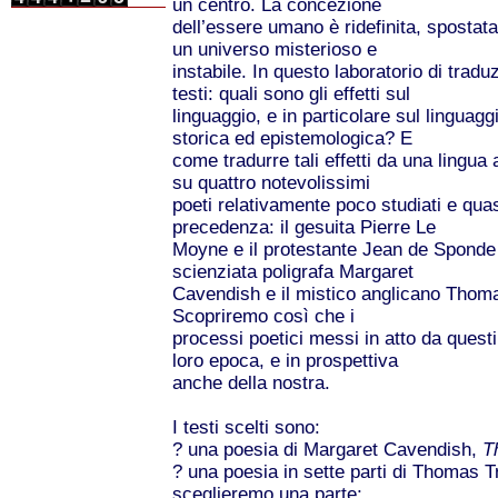
un centro. La concezione
dell’essere umano è ridefinita, spostat
un universo misterioso e
instabile. In questo laboratorio di trad
testi: quali sono gli effetti sul
linguaggio, e in particolare sul linguagg
storica ed epistemologica? E
come tradurre tali effetti da una lingua 
su quattro notevolissimi
poeti relativamente poco studiati e quasi
precedenza: il gesuita Pierre Le
Moyne e il protestante Jean de Sponde p
scienziata poligrafa Margaret
Cavendish e il mistico anglicano Thoma
Scopriremo così che i
processi poetici messi in atto da questi
loro epoca, e in prospettiva
anche della nostra.
I testi scelti sono:
? una poesia di Margaret Cavendish,
T
? una poesia in sette parti di Thomas 
sceglieremo una parte;