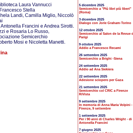
 Biblioteca Laura Vannucci
5 dicembre 2025
Semicerchio a "Più libri più liberi"
 Francesco Stella
(Roma)
ichela Landi, Camilla Miglio, Niccolò
3 dicembre 2025
ai
Dialogo con Jorie Graham-Torino
 Antonella Francini e Andrea Sirotti.
12 ottobre 2025
uzzi e Rosaria Lo Russo,
Semicerchio al Salon de la Revue d
sociazione Semicerchio
Parigi
oberto Mosi e Nicoletta Manetti.
9 ottobre 2025
Addio a Francesco Recami
ina
26 settembre 2025
Semicerchio a Bright -Siena
24 settembre 2025
Addio ad Ana Siekiera
22 settembre 2025
Adesione sciopero per Gaza
21 settembre 2025
Semicerchio col CRIC a Firenze
RiVista
9 settembre 2025
In memoria di Anna Maria Volpini -
Firenze, 9 settembre
1 settembre 2025
Per i 90 anni di Charles Wright - di
Antonella Francini
7 giugno 2025