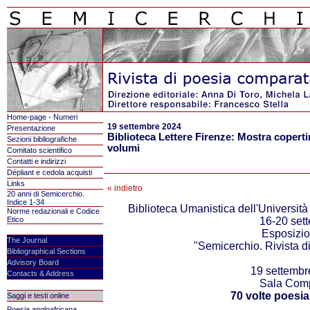
Home-page - Numeri
19 settembre 2024
Presentazione
Biblioteca Lettere Firenze: Mostra coperti
Sezioni bibliografiche
volumi
Comitato scientifico
Contatti e indirizzi
Dépliant e cedola acquisti
Links
« indietro
20 anni di Semicerchio.
Indice 1-34
Biblioteca Umanistica dell'Università
Norme redazionali e Codice
Etico
16-20 set
Esposizi
The Journal
"Semicerchio. Rivista d
Bibliographical Sections
Advisory Board
19 settembr
Contacts & Address
Sala Comp
70 volte poesi
Saggi e testi online
Poesia angloafricana