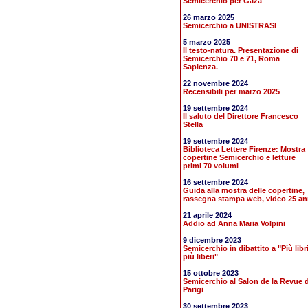
Semicerchio per Gaza
26 marzo 2025
Semicerchio a UNISTRASI
5 marzo 2025
Il testo-natura. Presentazione di
Semicerchio 70 e 71, Roma
Sapienza.
22 novembre 2024
Recensibili per marzo 2025
19 settembre 2024
Il saluto del Direttore Francesco
Stella
19 settembre 2024
Biblioteca Lettere Firenze: Mostra
copertine Semicerchio e letture
primi 70 volumi
16 settembre 2024
Guida alla mostra delle copertine,
rassegna stampa web, video 25 an
21 aprile 2024
Addio ad Anna Maria Volpini
9 dicembre 2023
Semicerchio in dibattito a "Più libr
più liberi"
15 ottobre 2023
Semicerchio al Salon de la Revue d
Parigi
30 settembre 2023