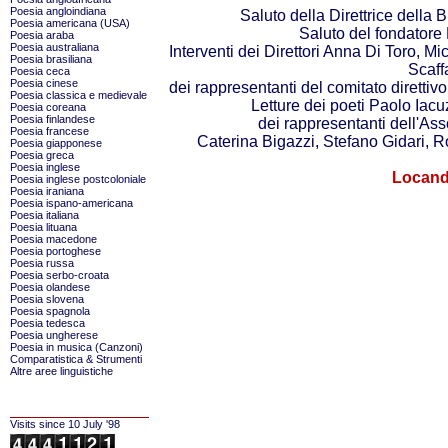
Poesia angloindiana
Saluto della Direttrice della
Poesia americana (USA)
Saluto del fondatore
Poesia araba
Poesia australiana
Interventi dei Direttori Anna Di Toro, M
Poesia brasiliana
Scaff
Poesia ceca
Poesia cinese
dei rappresentanti del comitato direttivo
Poesia classica e medievale
Letture dei poeti Paolo Iac
Poesia coreana
Poesia finlandese
dei rappresentanti dell'As
Poesia francese
Caterina Bigazzi, Stefano Gidari, R
Poesia giapponese
Poesia greca
Poesia inglese
Locand
Poesia inglese postcoloniale
Poesia iraniana
Poesia ispano-americana
Poesia italiana
Poesia lituana
Poesia macedone
Poesia portoghese
Poesia russa
Poesia serbo-croata
Poesia olandese
Poesia slovena
Poesia spagnola
Poesia tedesca
Poesia ungherese
Poesia in musica (Canzoni)
Comparatistica & Strumenti
Altre aree linguistiche
Visits since 10 July '98