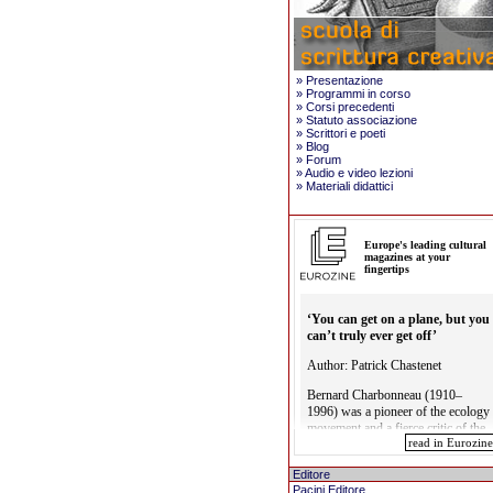
»
Presentazione
»
Programmi in corso
»
Corsi precedenti
»
Statuto associazione
»
Scrittori e poeti
»
Blog
»
Forum
»
Audio e video lezioni
»
Materiali didattici
Editore
Pacini Editore