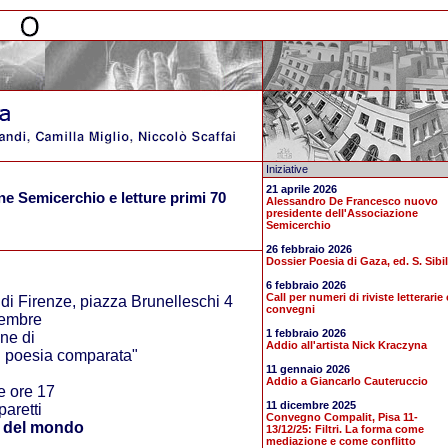
Iniziative
21 aprile 2026
ne Semicerchio e letture primi 70
Alessandro De Francesco nuovo
presidente dell'Associazione
Semicerchio
26 febbraio 2026
Dossier Poesia di Gaza, ed. S. Sibil
6 febbraio 2026
Call per numeri di riviste letterarie 
 di Firenze, piazza Brunelleschi 4
convegni
tembre
1 febbraio 2026
one di
Addio all'artista Nick Kraczyna
i poesia comparata"
11 gennaio 2026
Addio a Giancarlo Cauteruccio
e ore 17
11 dicembre 2025
aretti
Convegno Compalit, Pisa 11-
a del mondo
13/12/25: Filtri. La forma come
mediazione e come conflitto