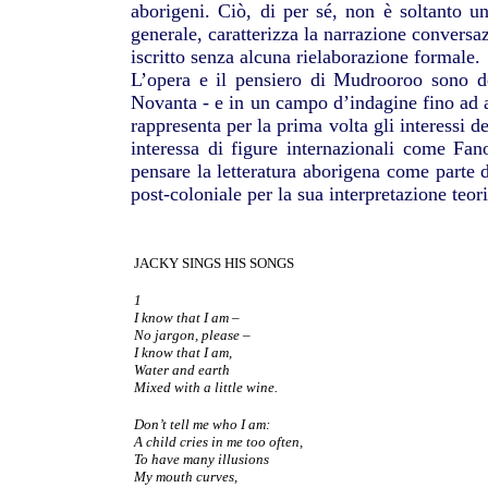
aborigeni. Ciò, di per sé, non è soltanto un 
generale, caratterizza la narrazione conversa
iscritto senza alcuna rielaborazione formale.
L’opera e il pensiero di Mudrooroo sono de
Novanta - e in un campo d’indagine fino ad a
rappresenta per la prima volta gli interessi de
interessa di figure internazionali come Fa
pensare la letteratura aborigena come parte 
post-coloniale per la sua interpretazione teor
JACKY SINGS HIS SONGS
1
I know that I am –
No jargon, please –
I know that I am,
Water and earth
Mixed with a little wine.
Don’t tell me who I am:
A child cries in me too often,
To have many illusions
My mouth curves,