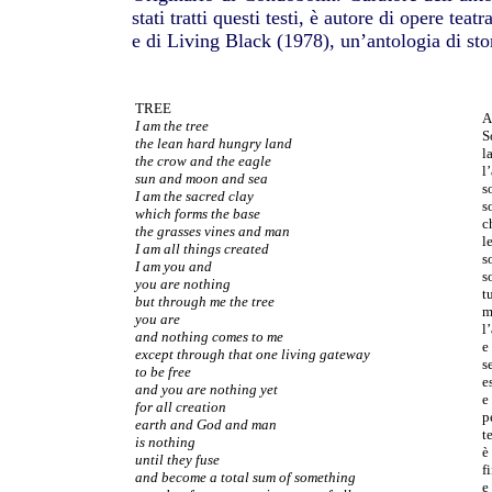
stati tratti questi testi, è autore di opere teatra
e di Living Black (1978), un’antologia di sto
TREE
A
I am the tree
S
the lean hard hungry land
l
the crow and the eagle
l
sun and moon and sea
s
I am the sacred clay
s
which forms the base
c
the grasses vines and man
l
I am all things created
s
I am you and
s
you are nothing
t
but through me the tree
m
you are
l
and nothing comes to me
e
except through that one living gateway
s
to be free
e
and you are nothing yet
e
for all creation
p
earth and God and man
t
is nothing
è
until they fuse
f
and become a total sum of something
e