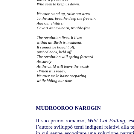
Who seek to keep us down.
We must stand up, raise our arms
To the sun, breathe deep the free air,
And our children
Cavort as new-born, trouble-free.
The revolution lives. It lives
within us. Birth is imminent.
It cannot be bought off,
pushed back, held off.
The revolution will spring forward
As surely
As the child will leave the womb
- When it is ready;
We must make haste preparing
while biding our time.
MUDROOROO NAROGIN
Il suo primo romanzo,
Wild Cat Falling
, es
l’autore sviluppò temi indigeni relativi alla 
in cui seppe escogitare una soluzione narrat