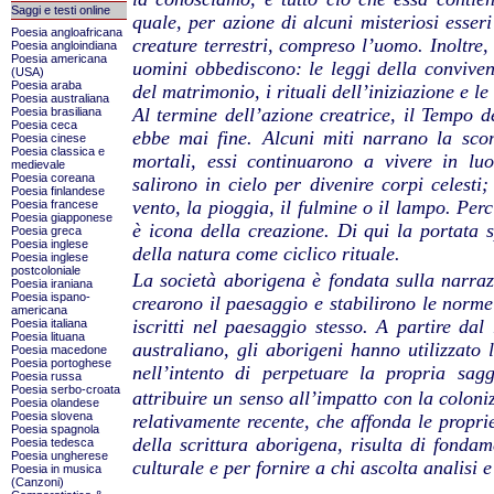
Saggi e testi online
quale, per azione di alcuni misteriosi esseri
Poesia angloafricana
creature terrestri, compreso l’uomo. Inoltre
Poesia angloindiana
Poesia americana
uomini obbediscono: le leggi della conviven
(USA)
Poesia araba
del matrimonio, i rituali dell’iniziazione e l
Poesia australiana
Al termine dell’azione creatrice, il Tempo d
Poesia brasiliana
Poesia ceca
ebbe mai fine. Alcuni miti narrano la scom
Poesia cinese
Poesia classica e
mortali, essi continuarono a vivere in luo
medievale
Poesia coreana
salirono in cielo per divenire corpi celesti
Poesia finlandese
vento, la pioggia, il fulmine o il lampo. Perc
Poesia francese
Poesia giapponese
è icona della creazione. Di qui la portata s
Poesia greca
Poesia inglese
della natura come ciclico rituale.
Poesia inglese
postcoloniale
La società aborigena è fondata sulla narra
Poesia iraniana
Poesia ispano-
crearono il paesaggio e stabilirono le norme 
americana
iscritti nel paesaggio stesso. A partire d
Poesia italiana
Poesia lituana
australiano, gli aborigeni hanno utilizzato
Poesia macedone
Poesia portoghese
nell’intento di perpetuare la propria sagg
Poesia russa
Poesia serbo-croata
attribuire un senso all’impatto con la colon
Poesia olandese
Poesia slovena
relativamente recente, che affonda le proprie
Poesia spagnola
della scrittura aborigena, risulta di fonda
Poesia tedesca
Poesia ungherese
culturale e per fornire a chi ascolta analisi 
Poesia in musica
(Canzoni)