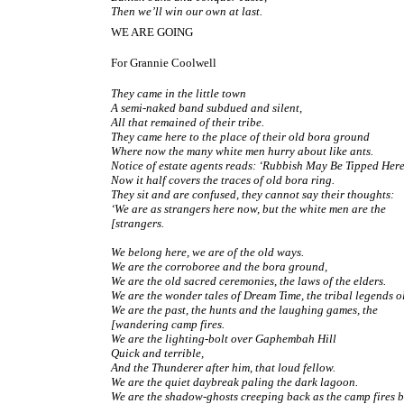
Then we’ll win our own at last.
WE ARE GOING
For Grannie Coolwell
They came in the little town
A semi-naked band subdued and silent,
All that remained of their tribe.
They came here to the place of their old bora ground
Where now the many white men hurry about like ants.
Notice of estate agents reads: ‘Rubbish May Be Tipped Here
Now it half covers the traces of old bora ring.
They sit and are confused, they cannot say their thoughts:
‘We are as strangers here now, but the white men are the
[strangers.
We belong here, we are of the old ways.
We are the corroboree and the bora ground,
We are the old sacred ceremonies, the laws of the elders.
We are the wonder tales of Dream Time, the tribal legends o
We are the past, the hunts and the laughing games, the
[wandering camp fires.
We are the lighting-bolt over Gaphembah Hill
Quick and terrible,
And the Thunderer after him, that loud fellow.
We are the quiet daybreak paling the dark lagoon.
We are the shadow-ghosts creeping back as the camp fires 