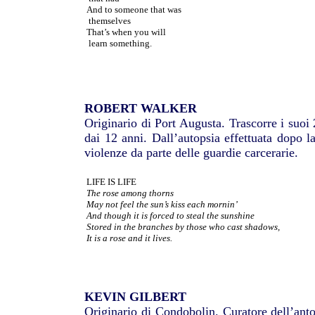
And to someone that was
themselves
That’s when you will
learn something.
ROBERT WALKER
Originario di Port Augusta. Trascorre i suoi 
dai 12 anni. Dall’autopsia effettuata dopo l
violenze da parte delle guardie carcerarie.
LIFE IS LIFE
The rose among thorns
May not feel the sun’s kiss each mornin’
And though it is forced to steal the sunshine
Stored in the branches by those who cast shadows,
It is a rose and it lives.
KEVIN GILBERT
Originario di Condobolin. Curatore dell’anto