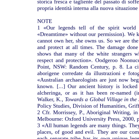
storica fresca e tagliente del passato di sof
propria identità interna alla nuova situazione 
NOTE
1 «Our legends tell of the spirit worl
«Dreamtime» without our permission). We kn
cannot own her, she owns us. So we are the
and protect at all times. The damage done 
shows that many of the white strangers w
respect and protection». Oodgeroo Noonuc
Point, NSW: Random Century, p. 8. La citaz
aborigene corredate da illustrazioni e fo
«Australian archaeologists are just now be
known. [...] Our ancient history is locked
alcheringa, or as it has been re-named (i
Walker, K.,
Towards a Global Village in th
Policy Studies, Division of Humanities, Griff
2 Cfr. Morrissey, P., Aboriginal Writing, i
Melbourne: Oxford University Press, 2000, 
3 «All human legends are many things. They
places, of good and evil. They are our com
each separate tribe has its own unique leg