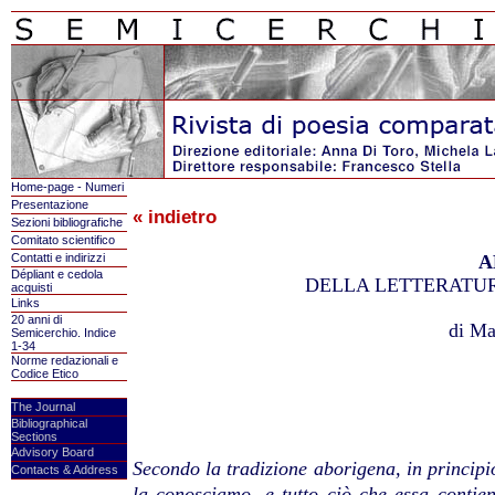
Home-page - Numeri
Presentazione
« indietro
Sezioni bibliografiche
Comitato scientifico
Contatti e indirizzi
A
Dépliant e cedola
DELLA LETTERATU
acquisti
Links
20 anni di
di Ma
Semicerchio. Indice
1-34
Norme redazionali e
Codice Etico
The Journal
Bibliographical
Sections
Advisory Board
Secondo la tradizione aborigena, in princip
Contacts & Address
la conosciamo, e tutto ciò che essa contie