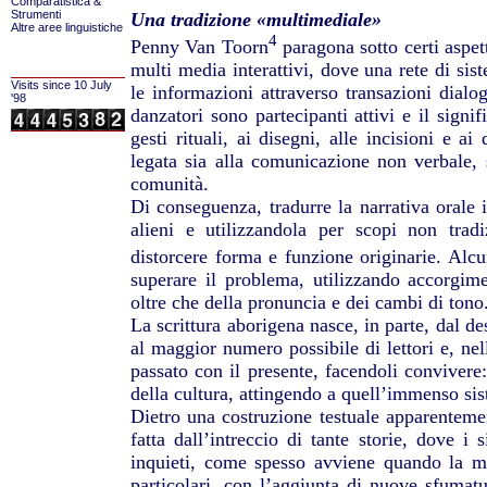
Comparatistica &
Strumenti
Una tradizione «multimediale»
Altre aree linguistiche
4
Penny Van Toorn
paragona sotto certi aspett
multi media interattivi, dove una rete di sis
Visits since 10 July
le informazioni attraverso transazioni dialog
'98
danzatori sono partecipanti attivi e il signif
gesti rituali, ai disegni, alle incisioni e ai
legata sia alla comunicazione non verbale, s
comunità.
Di conseguenza, tradurre la narrativa orale in
alieni e utilizzandola per scopi non tradi
distorcere forma e funzione originarie. Alcu
superare il problema, utilizzando accorgime
oltre che della pronuncia e dei cambi di tono
La scrittura aborigena nasce, in parte, dal d
al maggior numero possibile di lettori e, nel
passato con il presente, facendoli convivere: 
della cultura, attingendo a quell’immenso sist
Dietro una costruzione testuale apparenteme
fatta dall’intreccio di tante storie, dove i
inquieti, come spesso avviene quando la me
particolari, con l’aggiunta di nuove sfumatu