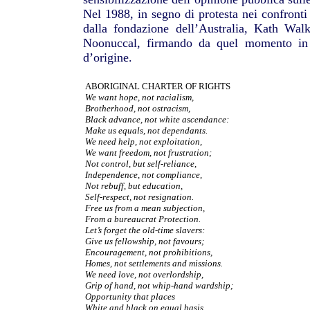
Nel 1988, in segno di protesta nei confronti 
dalla fondazione dell’Australia, Kath Wa
Noonuccal, firmando da quel momento in p
d’origine.
ABORIGINAL CHARTER OF RIGHTS
We want hope, not racialism,
Brotherhood, not ostracism,
Black advance, not white ascendance:
Make us equals, not dependants.
We need help, not exploitation,
We want freedom, not frustration;
Not control, but self-reliance,
Independence, not compliance,
Not rebuff, but education,
Self-respect, not resignation.
Free us from a mean subjection,
From a bureaucrat Protection.
Let’s forget the old-time slavers:
Give us fellowship, not favours;
Encouragement, not prohibitions,
Homes, not settlements and missions.
We need love, not overlordship,
Grip of hand, not whip-hand wardship;
Opportunity that places
White and black on equal basis.