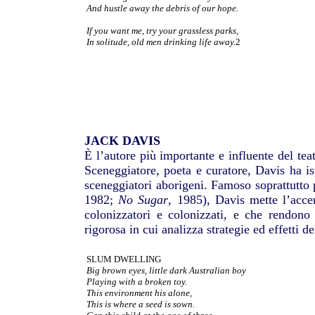
And hustle away the debris of our hope.
If you want me, try your grassless parks,
In solitude, old men drinking life away.
2
JACK DAVIS
È l’autore più importante e influente del tea
Sceneggiatore, poeta e curatore, Davis ha isp
sceneggiatori aborigeni. Famoso soprattutto p
1982;
No Sugar
, 1985), Davis mette l’acc
colonizzatori e colonizzati, e che rendono
rigorosa in cui analizza strategie ed effetti d
SLUM DWELLING
Big brown eyes, little dark Australian boy
Playing with a broken toy.
This environment his alone,
This is where a seed is sown.