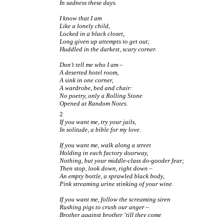
In sadness these days.
I know that I am
Like a lonely child,
Locked in a black closet,
Long given up attempts to get out;
Huddled in the darkest, scary corner.
Don’t tell me who I am –
A deserted hotel room,
A sink in one corner,
A wardrobe, bed and chair:
No poetry, only a Rolling Stone
Opened at Random Notes.
2
If you want me, try your jails,
In solitude, a bible for my love.
If you want me, walk along a street
Holding in each factory doorway,
Nothing, but your middle-class do-gooder fear;
Then stop, look down, right down –
An empty bottle, a sprawled black body,
Pink streaming urine stinking of your wine.
If you want me, follow the screaming siren
Rushing pigs to crush our anger –
Brother against brother ‘till they come