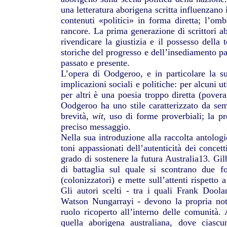
una letteratura aborigena scritta influenzano 
contenuti «politici» in forma diretta; l’omb
rancore. La prima generazione di scrittori a
rivendicare la giustizia e il possesso della 
storiche del progresso e dell’insediamento pac
passato e presente.
L’opera di Oodgeroo, e in particolare la su
implicazioni sociali e politiche: per alcuni u
per altri è una poesia troppo diretta (pove
Oodgeroo ha uno stile caratterizzato da semp
brevità,
wit
, uso di forme proverbiali; la p
preciso messaggio.
Nella sua introduzione alla raccolta antolog
toni appassionati dell’autenticità dei concet
grado di sostenere la futura Australia13. G
di battaglia sul quale si scontrano due f
(colonizzatori) e mette sull’attenti rispetto 
Gli autori scelti - tra i quali Frank Doo
Watson Nungarrayi - devono la propria notor
ruolo ricoperto all’interno delle comunità.
quella aborigena australiana, dove ciasc