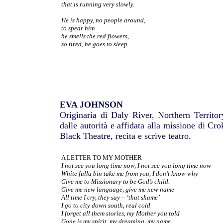
that is running very slowly.
He is happy, no people around,
to spear him
he smells the red flowers,
so tired, he goes to sleep.
EVA JOHNSON
Originaria di Daly River, Northern Territory
dalle autorità e affidata alla missione di Cr
Black Theatre, recita e scrive teatro.
A LETTER TO MY MOTHER
I not see you long time now, I not see you long time now
White fulla bin take me from you, I don’t know why
Give me to Missionary to be God’s child.
Give me new language, give me new name
All time I cry, they say – ‘that shame’
I go to city down south, real cold
I forget all them stories, my Mother you told
Gone is my spirit, my dreaming, my name