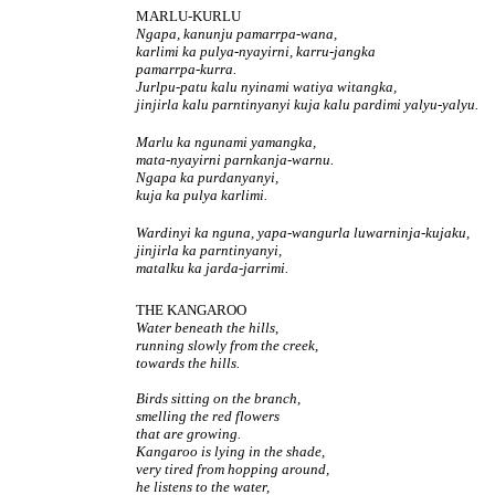
MARLU-KURLU
Ngapa, kanunju pamarrpa-wana,
karlimi ka pulya-nyayirni, karru-jangka
pamarrpa-kurra.
Jurlpu-patu kalu nyinami watiya witangka,
jinjirla kalu parntinyanyi kuja kalu pardimi yalyu-yalyu.
Marlu ka ngunami yamangka,
mata-nyayirni parnkanja-warnu.
Ngapa ka purdanyanyi,
kuja ka pulya karlimi.
Wardinyi ka nguna, yapa-wangurla luwarninja-kujaku,
jinjirla ka parntinyanyi,
matalku ka jarda-jarrimi.
THE KANGAROO
Water beneath the hills,
running slowly from the creek,
towards the hills.
Birds sitting on the branch,
smelling the red flowers
that are growing.
Kangaroo is lying in the shade,
very tired from hopping around,
he listens to the water,