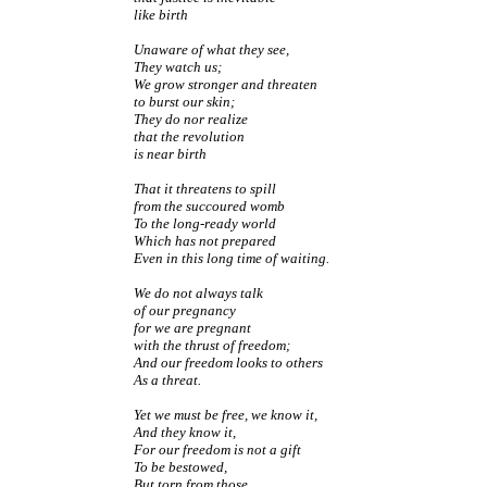
like birth
Unaware of what they see,
They watch us;
We grow stronger and threaten
to burst our skin;
They do nor realize
that the revolution
is near birth
That it threatens to spill
from the succoured womb
To the long-ready world
Which has not prepared
Even in this long time of waiting.
We do not always talk
of our pregnancy
for we are pregnant
with the thrust of freedom;
And our freedom looks to others
As a threat.
Yet we must be free, we know it,
And they know it,
For our freedom is not a gift
To be bestowed,
But torn from those