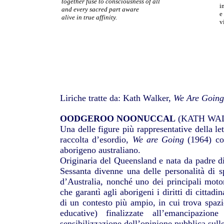
together fuse to consciousness of all
i
and every sacred part aware
e
alive in true affinity.
v
Liriche tratte da: Kath Walker,
We Are Going
OODGEROO NOONUCCAL
(KATH WA
Una delle figure più rappresentative della let
raccolta d’esordio,
We are Going
(1964) cos
aborigeno australiano.
Originaria del Queensland e nata da padre di
Sessanta divenne una delle personalità di s
d’Australia, nonché uno dei principali moto
che garantì agli aborigeni i diritti di cittadi
di un contesto più ampio, in cui trova spazio 
educative) finalizzate all’emancipazio
sensibilizzazione dell’opinione pubblica sull