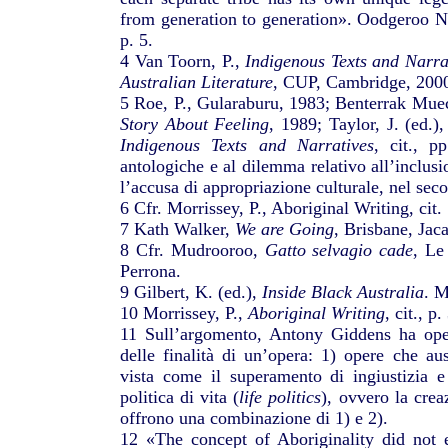
from generation to generation». Oodgeroo 
p. 5.
4 Van Toorn, P.,
Indigenous Texts and Narra
Australian Literature
, CUP, Cambridge, 2000
5 Roe, P., Gularaburu, 1983; Benterrak Muec
Story About Feeling
, 1989; Taylor, J. (ed.)
Indigenous Texts and Narratives
, cit., p
antologiche e al dilemma relativo all’inclusi
l’accusa di appropriazione culturale, nel sec
6 Cfr. Morrissey, P., Aboriginal Writing, cit.
7 Kath Walker,
We are Going
, Brisbane, Jac
8 Cfr. Mudrooroo,
Gatto selvagio cade
, Le
Perrona.
9 Gilbert, K. (ed.),
Inside Black Australia
. M
10 Morrissey, P.,
Aboriginal Writing
, cit., p.
11 Sull’argomento, Antony Giddens ha oper
delle finalità di un’opera: 1) opere che au
vista come il superamento di ingiustizia 
politica di vita (
life politics
), ovvero la crea
offrono una combinazione di 1) e 2).
12 «The concept of Aboriginality did not 