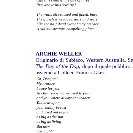
Can this child at the age of three
Rise above this poverty?
The walls all cracked and faded, bare.
The glassless windows stare and stare
Like the half-dead eyes of a dying race…
A sad but strange, compelling place.
ARCHIE WELLER
Originario di Subiaco, Western Australia. Stu
The Day of the Dog
, dopo il quale pubblica a
assieme a Colleen Francis-Glass.
Oh, Domjum!
My brother.
I weep for you.
As children when we used to play
and you where always the leader.
You beat upon
your skinny breast
and cried out in joy
as big as the sun –
as big as living.
But now
last night