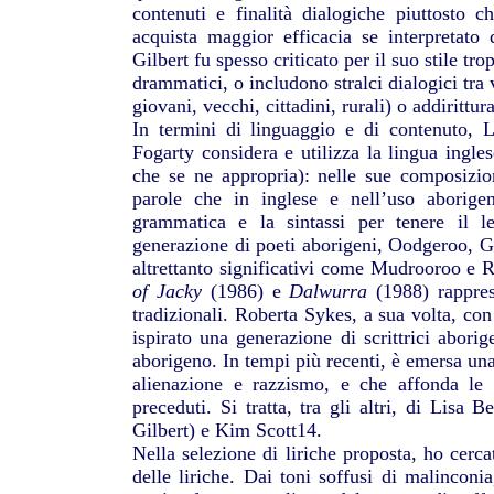
contenuti e finalità dialogiche piuttosto c
acquista maggior efficacia se interpretato
Gilbert fu spesso criticato per il suo stile t
drammatici, o includono stralci dialogici tra
giovani, vecchi, cittadini, rurali) o addirittura
In termini di linguaggio e di contenuto, L
Fogarty considera e utilizza la lingua ing
che se ne appropria): nelle sue composizion
parole che in inglese e nell’uso aborigen
grammatica e la sintassi per tenere il le
generazione di poeti aborigeni, Oodgeroo, Gil
altrettanto significativi come Mudrooroo e 
of Jacky
(1986) e
Dalwurra
(1988) rapprese
tradizionali. Roberta Sykes, a sua volta, co
ispirato una generazione di scrittrici abor
aborigeno. In tempi più recenti, è emersa una
alienazione e razzismo, e che affonda le r
preceduti. Si tratta, tra gli altri, di Lisa 
Gilbert) e Kim Scott14.
Nella selezione di liriche proposta, ho cercat
delle liriche. Dai toni soffusi di malinco