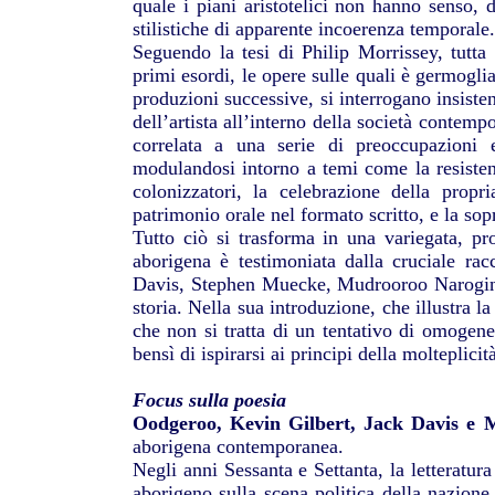
quale i piani aristotelici non hanno senso,
stilistiche di apparente incoerenza temporale.
Seguendo la tesi di Philip Morrissey, tutta l
primi esordi, le opere sulle quali è germogli
produzioni successive, si interrogano insiste
dell’artista all’interno della società contemp
correlata a una serie di preoccupazioni 
modulandosi intorno a temi come la resistenz
colonizzatori, la celebrazione della propri
patrimonio orale nel formato scritto, e la so
Tutto ciò si trasforma in una variegata, prol
aborigena è testimoniata dalla cruciale rac
Davis, Stephen Muecke, Mudrooroo Narogin 
storia. Nella sua introduzione, che illustra la 
che non si tratta di un tentativo di omogenei
bensì di ispirarsi ai principi della molteplicit
Focus sulla poesia
Oodgeroo, Kevin Gilbert, Jack Davis e
aborigena contemporanea.
Negli anni Sessanta e Settanta, la letteratur
aborigeno sulla scena politica della nazione