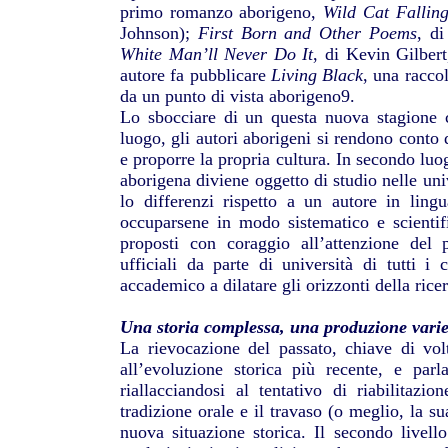
primo romanzo aborigeno,
Wild Cat Fallin
Johnson);
First Born and Other Poems
, d
White Man’ll Never Do It
, di Kevin Gilbert
autore fa pubblicare
Living Black
, una raccol
da un punto di vista aborigeno9.
Lo sbocciare di un questa nuova stagione c
luogo, gli autori aborigeni si rendono conto 
e proporre la propria cultura. In secondo luog
aborigena diviene oggetto di studio nelle univ
lo differenzi rispetto a un autore in lin
occuparsene in modo sistematico e scientif
proposti con coraggio all’attenzione del 
ufficiali da parte di università di tutti 
accademico a dilatare gli orizzonti della rice
Una storia complessa, una produzione vari
La rievocazione del passato, chiave di vol
all’evoluzione storica più recente, e parl
riallacciandosi al tentativo di riabilitazio
tradizione orale e il travaso (o meglio, la su
nuova situazione storica. Il secondo livell