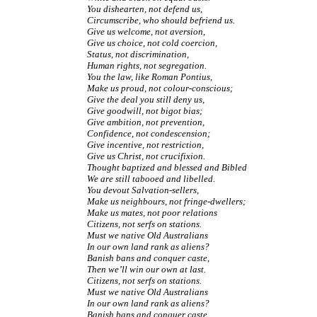
You dishearten, not defend us,
Circumscribe, who should befriend us.
Give us welcome, not aversion,
Give us choice, not cold coercion,
Status, not discrimination,
Human rights, not segregation.
You the law, like Roman Pontius,
Make us proud, not colour-conscious;
Give the deal you still deny us,
Give goodwill, not bigot bias;
Give ambition, not prevention,
Confidence, not condescension;
Give incentive, not restriction,
Give us Christ, not crucifixion.
Thought baptized and blessed and Bibled
We are still tabooed and libelled.
You devout Salvation-sellers,
Make us neighbours, not fringe-dwellers;
Make us mates, not poor relations
Citizens, not serfs on stations.
Must we native Old Australians
In our own land rank as aliens?
Banish bans and conquer caste,
Then we’ll win our own at last.
Citizens, not serfs on stations.
Must we native Old Australians
In our own land rank as aliens?
Banish bans and conquer caste,