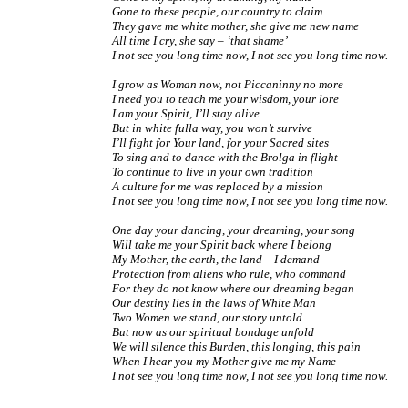
Gone to these people, our country to claim
They gave me white mother, she give me new name
All time I cry, she say – ‘that shame’
I not see you long time now, I not see you long time now.
I grow as Woman now, not Piccaninny no more
I need you to teach me your wisdom, your lore
I am your Spirit, I’ll stay alive
But in white fulla way, you won’t survive
I’ll fight for Your land, for your Sacred sites
To sing and to dance with the Brolga in flight
To continue to live in your own tradition
A culture for me was replaced by a mission
I not see you long time now, I not see you long time now.
One day your dancing, your dreaming, your song
Will take me your Spirit back where I belong
My Mother, the earth, the land – I demand
Protection from aliens who rule, who command
For they do not know where our dreaming began
Our destiny lies in the laws of White Man
Two Women we stand, our story untold
But now as our spiritual bondage unfold
We will silence this Burden, this longing, this pain
When I hear you my Mother give me my Name
I not see you long time now, I not see you long time now.