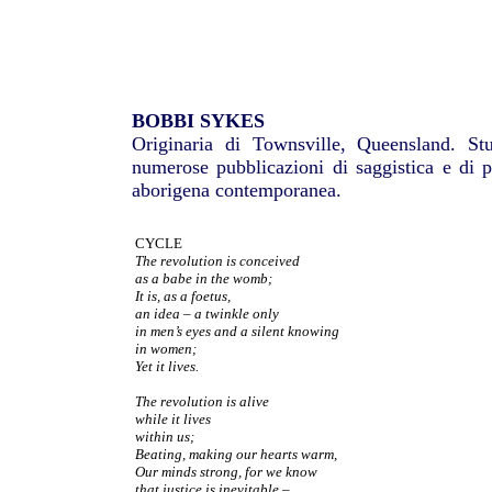
BOBBI SYKES
Originaria di Townsville, Queensland. Stu
numerose pubblicazioni di saggistica e di po
aborigena contemporanea.
CYCLE
The revolution is conceived
as a babe in the womb;
It is, as a foetus,
an idea – a twinkle only
in men’s eyes and a silent knowing
in women;
Yet it lives.
The revolution is alive
while it lives
within us;
Beating, making our hearts warm,
Our minds strong, for we know
that justice is inevitable –