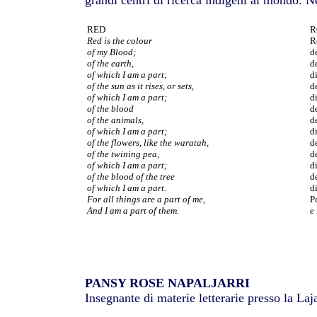
grandi centri di ricerca indigeni al mondo. N
RED
R
Red is the colour
R
of my Blood;
d
of the earth,
de
of which I am a part;
d
of the sun as it rises, or sets,
d
of which I am a part;
d
of the blood
d
of the animals,
d
of which I am a part;
d
of the flowers, like the waratah,
d
of the twining pea,
d
of which I am a part;
d
of the blood of the tree
d
of which I am a part.
d
For all things are a part of me,
P
And I am a part of them.
e 
PANSY ROSE NAPALJARRI
Insegnante di materie letterarie presso la L