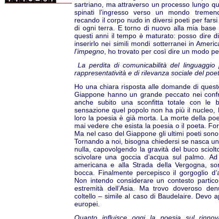
sartriano, ma attraverso un processo lungo ques
spinati l’ingresso verso un mondo tremend
recando il corpo nudo in diversi poeti per farsi
di ogni terra. E torno di nuovo alla mia base
questi anni il tempo è maturato: posso dire d
inserirlo nei simili mondi sotterranei in Ameri
l’impegno
, ho trovato per così dire un modo per
La perdita di comunicabilità del linguaggio
rappresentatività e di rilevanza sociale del poe
Ho una chiara risposta alle domande di questo 
Giappone hanno un grande peccato nei confron
anche subito una sconfitta totale con le
sensazione quel popolo non ha più il nucleo, la
loro la poesia è già morta. La morte della p
mai vedere che esista la poesia o il poeta. F
Ma nel caso del Giappone gli ultimi poeti sono 
Tornando a noi, bisogna chiedersi se nasca un
nulla, capovolgendo la gravità del buco scio
scivolare una goccia d’acqua sul palmo. Ad
americana e alla Strada della Vergogna, son
bocca. Finalmente percepisco il gorgoglio d’
Non intendo considerare un contesto particol
estremità dell’Asia. Ma trovo doveroso denu
coltello – simile al caso di Baudelaire. Devo
europei.
Quanto influisce oggi la poesia sul rinn