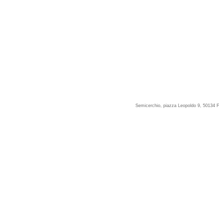
Semicerchio, piazza Leopoldo 9, 50134 F