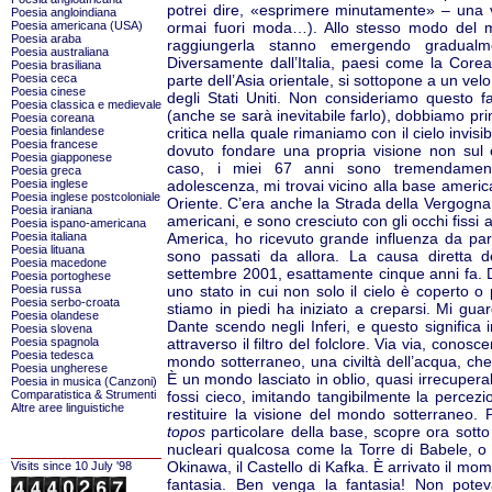
potrei dire, «esprimere minutamente» – una 
Poesia angloindiana
Poesia americana (USA)
ormai fuori moda…). Allo stesso modo del ma
Poesia araba
raggiungerla stanno emergendo gradualmen
Poesia australiana
Diversamente dall’Italia, paesi come la Cor
Poesia brasiliana
Poesia ceca
parte dell’Asia orientale, si sottopone a un vel
Poesia cinese
degli Stati Uniti. Non consideriamo questo fa
Poesia classica e medievale
(anche se sarà inevitabile farlo), dobbiamo pr
Poesia coreana
Poesia finlandese
critica nella quale rimaniamo con il cielo invisi
Poesia francese
dovuto fondare una propria visione non sul c
Poesia giapponese
caso, i miei 67 anni sono tremendamente
Poesia greca
Poesia inglese
adolescenza, mi trovai vicino alla base americ
Poesia inglese postcoloniale
Oriente. C’era anche la Strada della Vergogna. F
Poesia iraniana
americani, e sono cresciuto con gli occhi fissi 
Poesia ispano-americana
Poesia italiana
America, ho ricevuto grande influenza da par
Poesia lituana
sono passati da allora. La causa diretta 
Poesia macedone
settembre 2001, esattamente cinque anni fa.
Poesia portoghese
Poesia russa
uno stato in cui non solo il cielo è coperto 
Poesia serbo-croata
stiamo in piedi ha iniziato a creparsi. Mi gu
Poesia olandese
Dante scendo negli Inferi, e questo significa 
Poesia slovena
Poesia spagnola
attraverso il filtro del folclore. Via via, con
Poesia tedesca
mondo sotterraneo, una civiltà dell’acqua, che 
Poesia ungherese
È un mondo lasciato in oblio, quasi irrecuper
Poesia in musica (Canzoni)
Comparatistica & Strumenti
fossi cieco, imitando tangibilmente la percez
Altre aree linguistiche
restituire la visione del mondo sotterraneo. 
topos
particolare della base, scopre ora sotto 
nucleari qualcosa come la Torre di Babele, o 
Okinawa, il Castello di Kafka. È arrivato il mo
Visits since 10 July '98
fantasia. Ben venga la fantasia! Non poteva