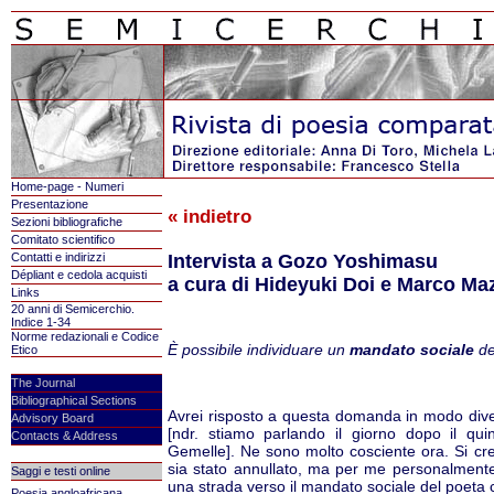
Home-page - Numeri
Presentazione
« indietro
Sezioni bibliografiche
Comitato scientifico
Contatti e indirizzi
Intervista a Gozo
Yoshimasu
Dépliant e cedola acquisti
a cura di Hideyuki Doi e Marco Ma
Links
20 anni di Semicerchio.
Indice 1-34
Norme redazionali e Codice
È possibile individuare un
mandato sociale
de
Etico
The Journal
Bibliographical Sections
Avrei risposto a questa domanda in modo dive
Advisory Board
[ndr. stiamo parlando il giorno dopo il quint
Contacts & Address
Gemelle]. Ne sono molto cosciente ora. Si cre
sia stato annullato, ma per me personalmente,
Saggi e testi online
una strada verso il mandato sociale del poeta
Poesia angloafricana