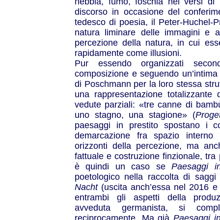
nebbia, fumo, foschia nei versi di
discorso in occasione del conferim
tedesco di poesia, il Peter-Huchel-Pr
natura liminare delle immagini e a
percezione della natura, in cui es
rapidamente come illusioni.
Pur essendo organizzati secon
composizione e seguendo un’intima n
di Poschmann per la loro stessa stru
una rappresentazione totalizzante d
vedute parziali: «tre canne di bambù 
uno stagno, una stagione» (
Proge
paesaggi in prestito spostano i con
demarcazione fra spazio interno 
orizzonti della percezione, ma anch
fattuale e costruzione finzionale, tra
è quindi un caso se
Paesaggi in
poetologico nella raccolta di sagg
Nacht
(uscita anch’essa nel 2016 e n
entrambi gli aspetti della produ
avveduta germanista, si comp
reciprocamente. Ma già
Paesaggi in