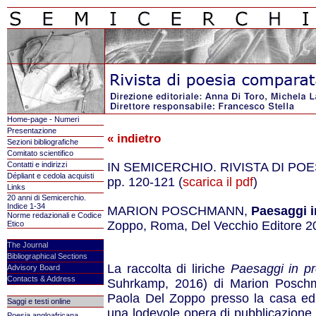
Home-page - Numeri
Presentazione
« indietro
Sezioni bibliografiche
Comitato scientifico
Contatti e indirizzi
IN SEMICERCHIO. RIVISTA DI POE
Dépliant e cedola acquisti
pp. 120-121 (
scarica il pdf
)
Links
20 anni di Semicerchio.
Indice 1-34
MARION POSCHMANN,
Paesaggi i
Norme redazionali e Codice
Zoppo, Roma, Del Vecchio Editore 20
Etico
The Journal
Bibliographical Sections
La raccolta di liriche
Paesaggi in pr
Advisory Board
Contacts & Address
Suhrkamp, 2016) di Marion Poschma
Paola Del Zoppo presso la casa edit
Saggi e testi online
una lodevole opera di pubblicazione
Poesia angloafricana