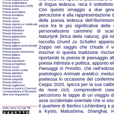
Poesia angloindiana
di lingua tedesca, reca il sottotitol
Poesia americana (USA)
Con questo omaggio a due generi l
Poesia araba
Poesia australiana
percezione e alla rappresentazione de
Poesia brasiliana
Poesia ceca
della poesia tedesca dell’Illumini
Poesia cinese
Poesia classica e medievale
voce tra le più significative dell
Poesia coreana
personalissimo cammino di scand
Poesia finlandese
Poesia francese
Naturlyrik
(lirica della natura), già i
Poesia giapponese
Poesia greca
raccolta
Grund zu Schafen
apparsa
Poesia inglese
Poesia inglese postcoloniale
Zoppo nel saggio che chiude il 
Poesia iraniana
inscrive in questa tradizione riscri
Poesia ispano-americana
Poesia italiana
riportando la poesia di paesaggio al
Poesia lituana
Poesia macedone
poesia intimista e politica, appunto e
Poesia portoghese
Poesia russa
Paesaggi in Prestito
, che nell’edizi
Poesia serbo-croata
poetologico
Animale araldico
:
medusa
Poesia olandese
Poesia slovena
poetessa in occasione del conferime
Poesia spagnola
Poesia tedesca
Ceppo 2020, spicca per la sua calibr
Poesia ungherese
Poesia in musica (Canzoni)
da nove cicli, comprendenti cias
Comparatistica & Strumenti
percorrono le tappe di un viaggio d
Altre aree linguistiche
asse occidentale-orientale che si sn
il quartiere di Berlino Lichtenberg e
Visits since 10 July '98
a Kyoto, Matushima, Shanghai, Hel