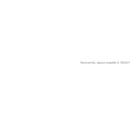
Semicerchio, piazza Leopoldo 9, 50134 F