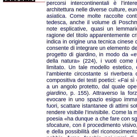
percorsi intercontinentali è l’int
architettura nelle diverse culture, e
asiatica. Come molte raccolte con
tedesca, anche il volume di Poschm
note esplicative, quasi un lemmario
ragione del titolo apparentemente cr
indica in origine una tecnica cinese 
consente di integrare un elemento del
progetto di giardino, in modo da «e
della natura» (224), i vuoti come 
limitato. Un tale modello estetico,
l’ambiente circostante si riverbera
compositiva dei testi poetici: «Fai sì
a un angolo protetto, dal quale oper
giardino
, p. 155). Attraverso la fo
evocare in uno spazio esiguo immag
fuori, scattare istantanee di attimi sot
rendere visibile l’invisibile. Come la 
poesia «ha dunque a che fare con sgu
sfocature, con il procedimento visivo, 
e della possibilità del riconoscimento