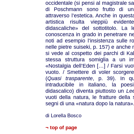
occidentale (si pensi al magistrale sag
di Poschmann sono frutto di una 
attraverso l’estetica. Anche in quest
artistica risulta vieppiù eviden
didascaliche» del sottotitolo. La 
conoscenza in grado in penetrare negl
noti ad esempio l’insistenza sulle 
nelle pietre suiseki, p. 157) e anche
si vede al cospetto dei parchi di Kal
stessa struttura somiglia a un i
«Nostalgia dell’Eden […] / Farsi vuot
vuoto. / Smettere di voler scorgere
(
Quasi trasparente
, p. 39). In q
intraducibile in italiano, la p
didascalico) diventa piuttosto un
Lee
vuoti della natura, le fratture della
segni di una «natura dopo la natura»
di Lorella Bosco
¬ top of page