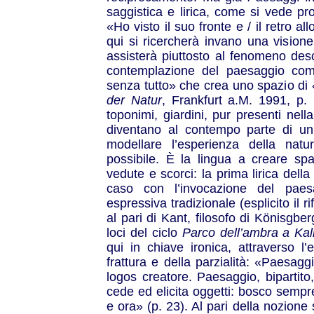
saggistica e lirica, come si vede pr
«Ho visto il suo fronte e / il retro 
qui si ricercherà invano una visione
assisterà piuttosto al fenomeno descr
contemplazione del paesaggio com
senza tutto» che crea uno spazio di «t
der Natur
, Frankfurt a.M. 1991, p.
toponimi, giardini, pur presenti nella
diventano al contempo parte di un 
modellare l’esperienza della nat
possibile. È la lingua a creare sp
vedute e scorci: la prima lirica della
caso con l’invocazione del pae
espressiva tradizionale (esplicito il
al pari di Kant, filosofo di Könisgbe
loci del ciclo
Parco dell’ambra a Kal
qui in chiave ironica, attraverso l
frattura e della parzialità: «Paesag
logos creatore. Paesaggio, bipartito
cede ed elicita oggetti: bosco sempr
e ora» (p. 23). Al pari della nozione