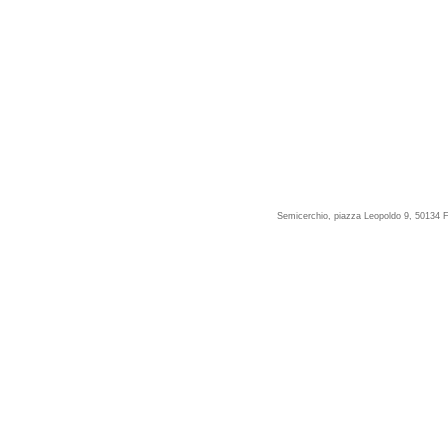
Semicerchio, piazza Leopoldo 9, 50134 F