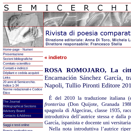
Home-page - Numeri
Presentazione
« indietro
Sezioni bibliografiche
Comitato scientifico
Contatti e indirizzi
ROSA ROMOJARO, La città 
Dépliant e cedola acquisti
Encarnación Sánchez García, tr
Links
20 anni di Semicerchio.
Napoli, Tullio Pironti Editore 20
Indice 1-34
Norme redazionali e Codice
Etico
È del 2010 la traduzione italiana 
The Journal
fronteriza
(Don Quijote, Granada 1988
Bibliographical Sections
spagnola di Algeciras, classe 1935, rac
Advisory Board
introduttiva dell’autrice stessa e dalla
Contacts & Address
García, ispanista e docente uni versitaria
Saggi e testi online
Nella nota introduttiva l’autrice ripe
Poesia angloafricana