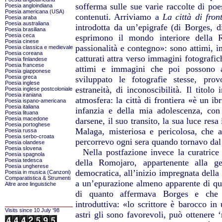
sofferma sulle sue varie raccolte di poes
Poesia angloindiana
Poesia americana (USA)
contenuti. Arriviamo a
La città di fron
Poesia araba
Poesia australiana
introdotta da un’epigrafe (di Borges, d
Poesia brasiliana
Poesia ceca
esprimono il mondo interiore della R
Poesia cinese
passionalità e contegno»: sono attimi, 
Poesia classica e medievale
Poesia coreana
catturati attra verso immagini fotografic
Poesia finlandese
Poesia francese
attimi e immagini che poi possono a
Poesia giapponese
Poesia greca
sviluppato le fotografie stesse, pr
Poesia inglese
estraneità, di inconoscibilità. Il titolo
Poesia inglese postcoloniale
Poesia iraniana
atmosfera: la città di frontiera «è un ibr
Poesia ispano-americana
Poesia italiana
infanzia e della mia adolescenza, con
Poesia lituana
Poesia macedone
darsene, il suo transito, la sua luce resa
Poesia portoghese
Malaga, misteriosa e pericolosa, che 
Poesia russa
Poesia serbo-croata
percorrevo ogni sera quando tornavo dal 
Poesia olandese
Poesia slovena
Nella postfazione invece la curatrice 
Poesia spagnola
Poesia tedesca
della Romojaro, appartenente alla g
Poesia ungherese
democratica, all’inizio impregnata della 
Poesia in musica (Canzoni)
Comparatistica & Strumenti
a un’epurazione almeno apparente di que
Altre aree linguistiche
di quanto affermava Borges e che 
introduttiva: «lo scrittore è barocco in
Visits since 10 July '98
astri gli sono favorevoli, può ottenere 