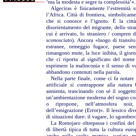
‘ma la modesta e segre ta complessità’».
Algeciras è fisicamente l’estremità s
l’Africa. Città di frontiera, simbolicame
che si conosce e l’ignoto. È la citt
disorientamento del migrante, dello str
cui è arrivato, lo straniero / compren 
sconosciuto
). Ancora «luogo di transito, 
estranee, ormeggio fugace, paese se
rimangono mute, la luce inibita, il gior
che ci riporta al significato del nome 
esprimere la malinconia e il senso di vu
abbandono contenuti nella parola.
Nella parte finale, come ci fa notare 
artificiale si contrappone alla natura
annienta, trascinando con sé il soggett
un’ambientazione moderna del sogno com
o ripropone, nell’atmosfera noir,
dell’emigrazione (Error)». Il lessico di
di situazioni dure: il vagare, lo sgombero
La Romojaro oltrepassa i confini del 
di libertà tipica di tutta la cultura eur
anche nella scelta metrica, variata m