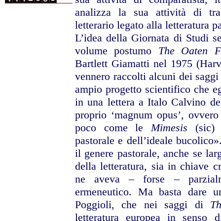
analizza la sua attività di tr
letterario legato alla letteratura p
L’idea della Giornata di Studi s
volume postumo
The Oaten F
Bartlett Giamatti nel 1975 (Harv
vennero raccolti alcuni dei saggi
ampio progetto scientifico che eg
in una lettera a Italo Calvino d
proprio ‘magnum opus’, ovvero 
poco come le
Mimesis
(sic) 
pastorale e dell’ideale bucolico»
il genere pastorale, anche se lar
della letteratura, sia in chiave c
ne aveva – forse – parzialm
ermeneutico. Ma basta dare un’
Poggioli, che nei saggi di
Th
letteratura europea in senso d