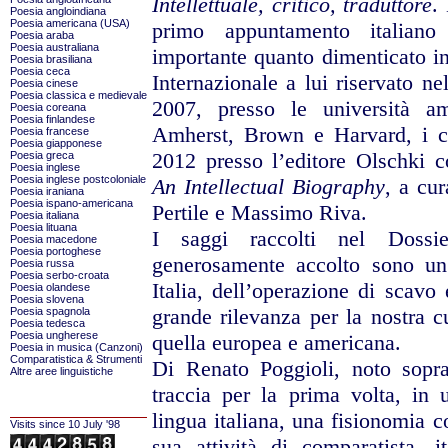
Intellettuale, critico, traduttore
.
Poesia angloindiana
Poesia americana (USA)
primo appuntamento italiano
Poesia araba
Poesia australiana
importante quanto dimenticato in
Poesia brasiliana
Poesia ceca
Internazionale a lui riservato ne
Poesia cinese
Poesia classica e medievale
2007, presso le università a
Poesia coreana
Poesia finlandese
Amherst, Brown e Harvard, i cu
Poesia francese
Poesia giapponese
2012 presso l’editore Olschki c
Poesia greca
Poesia inglese
Poesia inglese postcoloniale
An Intellectual Biography
, a cu
Poesia iraniana
Poesia ispano-americana
Pertile e Massimo Riva.
Poesia italiana
Poesia lituana
I saggi raccolti nel Dossi
Poesia macedone
Poesia portoghese
generosamente accolto sono un 
Poesia russa
Poesia serbo-croata
Italia, dell’operazione di scavo 
Poesia olandese
Poesia slovena
grande rilevanza per la nostra cu
Poesia spagnola
Poesia tedesca
Poesia ungherese
quella europea e americana.
Poesia in musica (Canzoni)
Comparatistica & Strumenti
Di Renato Poggioli, noto sopra
Altre aree linguistiche
traccia per la prima volta, in u
lingua italiana, una fisionomia co
Visits since 10 July '98
sua attività di comparatista, it