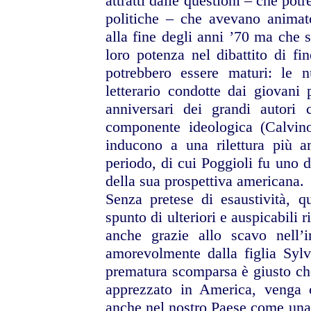
attratti dalle questioni – che po
politiche – che avevano animat
alla fine degli anni ’70 ma che 
loro potenza nel dibattito di fi
potrebbero essere maturi: le n
letterario condotte dai giovani 
anniversari dei grandi autori 
componente ideologica (Calvino
inducono a una rilettura più a
periodo, di cui Poggioli fu uno d
della sua prospettiva americana.
Senza pretese di esaustività, 
spunto di ulteriori e auspicabili 
anche grazie allo scavo nell’
amorevolmente dalla figlia Sylv
prematura scomparsa è giusto che
apprezzato in America, venga 
anche nel nostro Paese come una d