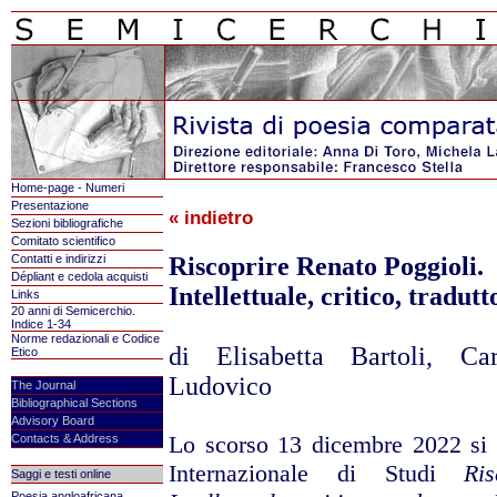
Home-page - Numeri
Presentazione
« indietro
Sezioni bibliografiche
Comitato scientifico
Contatti e indirizzi
Riscoprire Renato Poggioli.
Dépliant e cedola acquisti
Intellettuale, critico, tradutt
Links
20 anni di Semicerchio.
Indice 1-34
Norme redazionali e Codice
di Elisabetta Bartoli, Car
Etico
Ludovico
The Journal
Bibliographical Sections
Advisory Board
Lo scorso 13 dicembre 2022 si 
Contacts & Address
Internazionale di Studi
Ri
Saggi e testi online
Poesia angloafricana