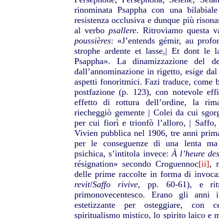
rinominata Psappha con una bilabiale 
resistenza occlusiva e dunque più rison
al verbo
psallere
.
Ritroviamo questa v
poussières
: «J’entends gémir, au profon
strophe ardente et lasse,| Et dont le l
Psappha».
La dinamizzazione del de
dall’annominazione in rigetto, esige dal 
aspetti fonoritmici. Fazi traduce, come
postfazione (p. 123), con notevole effi
effetto di rottura dell’ordine, la r
riecheggiò gemente | Colei da cui sgorgò
per cui fiorì e trionfò l’alloro, | Saffo
Vivien pubblica nel 1906, tre anni prim
per le conseguenze di una lenta ma 
psichica, s’intitola invece:
À l’heure de
résignation» secondo Croguennoc
[ii]
, 
delle prime raccolte in forma di invoca
revit
/
Saffo rivive
, pp. 60-61), e rit
primonovecentesco. Erano gli anni i
estetizzante per osteggiare, con c
spiritualismo mistico, lo spirito laico e 