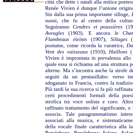
città che dette i natali alla mitica poete
Renée Vivien è dunque l’unione originar
Sin dalla sua prima importante silloge,
suoni, che fu al centro della cultu
Seguiranno
Cendres et poussières
(19
Aveugles
(1903). E ancora le
Cha
Flambeaux éteints
(1907);
Sillages
(1
postume, come ricorda la curatrice,
Da
Vent des vaisseaux
(1910);
Haillons
(
Vivien è improntata in prevalenza allo 
quale essa si richiama ad una struttura p
alterne. Ma s’incontra anche la strofe de
seguiti da un pentasillabo: verso i
sdoganato in Francia, contro la tradiz
Più tardi la sua ricerca si fa più raffinat
certi procedimenti formali della poe
strofica tra voce solista e coro. Altro
raffinato trattamento del significante, e
associa. Tale paragrammatismo intere
associati alla musica, e sistematicam
della vocale finale caratteristica alla 
Perséphone, Perséphona; Selene, Selan