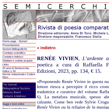
Home-page - Numeri
Presentazione
« indietro
Sezioni bibliografiche
Comitato scientifico
Contatti e indirizzi
RENÉE VIVIEN
,
L’ardente a
Dépliant e cedola acquisti
poetica a cura di Raffaella 
Links
20 anni di Semicerchio.
Edizioni, 2023, pp. 134, € 15.
Indice 1-34
Norme redazionali e Codice
Etico
«Proponendo Renée Vivien in questa nuov
The Journal
lettore riesca a percepire il ricco cro
Bibliographical Sections
traduttrice e curatrice del volume Raffa
Advisory Board
6). La metafora musicale, spesso ab
Contacts & Address
calzante.
Come ben vede Sylvie Croguen
Saggi e testi online
Renée Vivien ou la religion de la musiq
Poesia angloafricana