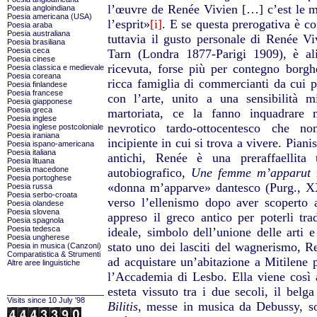
l’œuvre de Renée Vivien […] c’est le m
Poesia angloindiana
Poesia americana (USA)
l’esprit»
[i]
.
E se questa prerogativa è co
Poesia araba
Poesia australiana
tuttavia il gusto personale di Renée 
Poesia brasiliana
Poesia ceca
Tarn (Londra 1877-Parigi 1909), è al
Poesia cinese
ricevuta, forse più per contegno borghe
Poesia classica e medievale
Poesia coreana
ricca famiglia di commercianti da cui pr
Poesia finlandese
Poesia francese
con l’arte, unito a una sensibilità m
Poesia giapponese
Poesia greca
martoriata, ce la fanno inquadrare 
Poesia inglese
nevrotico tardo-ottocentesco che n
Poesia inglese postcoloniale
Poesia iraniana
incipiente in cui si trova a vivere. Pianis
Poesia ispano-americana
Poesia italiana
antichi, Renée è una preraffaellita
Poesia lituana
Poesia macedone
autobiografico,
Une femme m’apparut
r
Poesia portoghese
«donna m’apparve» dantesco (Purg., XX
Poesia russa
Poesia serbo-croata
verso l’ellenismo dopo aver scoperto 
Poesia olandese
Poesia slovena
appreso il greco antico per poterli tr
Poesia spagnola
Poesia tedesca
ideale, simbolo dell’unione delle arti e
Poesia ungherese
stato uno dei lasciti del wagnerismo, Ren
Poesia in musica (Canzoni)
Comparatistica & Strumenti
ad acquistare un’abitazione a Mitilene p
Altre aree linguistiche
l’Accademia di Lesbo. Ella viene così a 
esteta vissuto tra i due secoli, il belg
Visits since 10 July '98
Bilitis
, messe in musica da Debussy, so