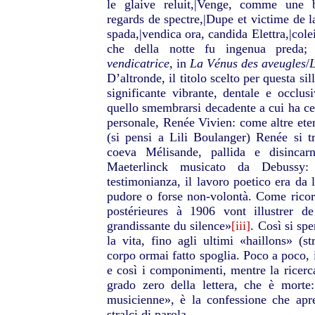
le glaive reluit,|Venge, comme une b
regards de spectre,|Dupe et victime de la
spada,|vendica ora, candida Elettra,|colei
che della notte fu ingenua preda
vendicatrice
, in
La Vénus des aveugles
/
L
D’altronde, il titolo scelto per questa si
significante vibrante, dentale e occlusi
quello smembrarsi decadente a cui ha ce
personale, Renée Vivien: come altre ete
(si pensi a Lili Boulanger) Renée si tr
coeva Mélisande, pallida e disincar
Maeterlinck musicato da Debussy:
testimonianza, il lavoro poetico era da 
pudore o forse non-volontà.
Come ricor
postérieures à 1906 vont illustrer d
grandissante du silence»
[iii]
.
Così si spe
la vita, fino agli ultimi «haillons» (st
corpo ormai fatto spoglia. Poco a poco, in
e così i componimenti, mentre la ricerca
grado zero della lettera, che è morte
musicienne», è la confessione che ap
stralci di parola.