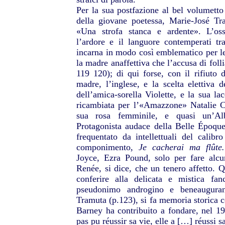
Per la sua postfazione al bel volumetto
della giovane poetessa, Marie-José Tr
«Una strofa stanca e ardente». L’oss
l’ardore e il languore contemperati tr
incarna in modo così emblematico per le
la madre anaffettiva che l’accusa di folli
119 120); di qui forse, con il rifiuto d
madre, l’inglese, e la scelta elettiva 
dell’amica-sorella Violette, e la sua la
ricambiata per l’«Amazzone» Natalie Cl
sua rosa femminile, e quasi un’Al
Protagonista audace della Belle Époque 
frequentato da intellettuali del calib
componimento,
Je cacherai ma flût
Joyce, Ezra Pound, solo per fare alc
Renée, si dice, che un tenero affetto. Q
conferire alla delicata e mistica fa
pseudonimo androgino e beneauguran
Tramuta (p.123), si fa memoria storica c
Barney ha contribuito a fondare, nel 19
pas pu réussir sa vie, elle a […] réussi s