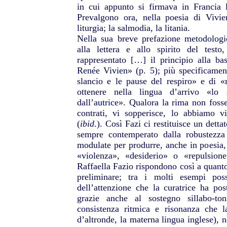
in cui appunto si firmava in Francia 
Prevalgono ora, nella poesia di Vivien
liturgia; la salmodia, la litania.
Nella sua breve prefazione metodologi
alla lettera e allo spirito del tes
rappresentato […] il principio alla ba
Renée Vivien» (p. 5); più specificamente
slancio e le pause del respiro» e di «r
ottenere nella lingua d’arrivo «lo
dall’autrice». Qualora la rima non fosse
contrati, vi sopperisce, lo abbiamo 
(
ibid
.). Così Fazi ci restituisce un dett
sempre contemperato dalla robustezza 
modulate per produrre, anche in poesia, 
«violenza», «desiderio» o «repulsione
Raffaella Fazio rispondono così a quanto 
preliminare; tra i molti esempi pos
dell’attenzione che la curatrice ha pos
grazie anche al sostegno sillabo-ton
consistenza ritmica e risonanza che l
d’altronde, la materna lingua inglese), 