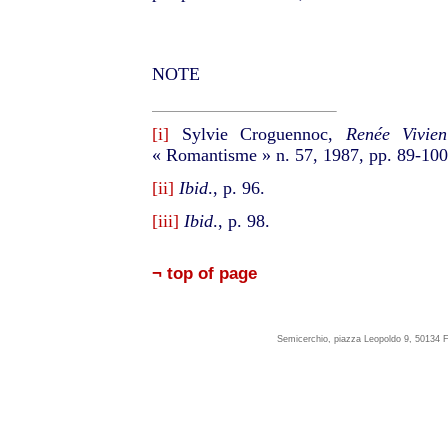
NOTE
[i]
Sylvie Croguennoc,
Renée Vivie
« Romantisme » n. 57, 1987, pp. 89-100,
[ii]
Ibid
., p. 96.
[iii]
Ibid
., p. 98.
¬ top of page
Semicerchio, piazza Leopoldo 9, 50134 F