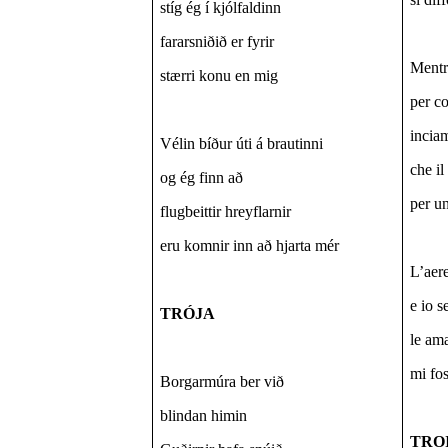
stíg ég í kjólfaldinn
fararsniðið er fyrir
Mentr
stærri konu en mig
per c
incia
Vélin bíður úti á brautinni
che i
og ég finn að
per u
flugbeittir hreyflarnir
eru komnir inn að hjarta mér
L’aere
e io 
TRÓJA
le ama
mi fos
Borgarmúra ber við
blindan himin
TRO