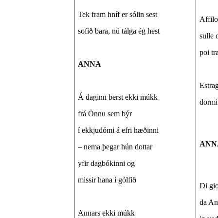
Tek fram hníf er sólin sest
Affil
sofið bara, nú tálga ég hest
sulle 
poi tr
ANNA
Estrag
Á daginn berst ekki múkk
dormi 
frá Önnu sem býr
í ekkjudómi á efri hæðinni
ANN
– nema þegar hún dottar
yfir dagbókinni og
missir hana í gólfið
Di gi
da An
Annars ekki múkk