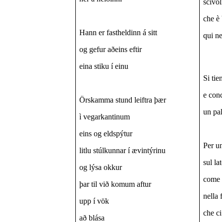
scivol
che è
Hann er fastheldinn á sitt
qui ne
og gefur aðeins eftir
eina stiku í einu
Si tie
e con
Örskamma stund leiftra þær
un pal
ì vegarkantinum
eins og eldspýtur
Per u
litlu stúlkunnar í ævintýrinu
sul la
og lýsa okkur
come 
þar til við komum aftur
nella 
upp í vök
che ci
að blása