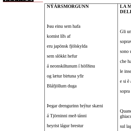
NÝÁRSMORGUNN
LA 
DEL
Þau einu sem hafa
Gli un
komist lífs af
soprav
eru japönsk fjölskylda
sono 
sem slökkt hefur
che h
á neonskiltunum í höfðinu
le ins
og lætur birtuna yfir
e si è
Bláfjöllum duga
sopra
Þegar drengurinn brýtur skæni
Quando
á Tjörninni með tánni
ghiac
heyrist lágur brestur
sul la