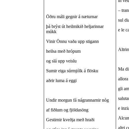
in ved
– tra
Öðru máli gegnir á næturnar
sul di
þá brýst út heilmikið heljarinnar
e le 
múkk
Vinir Önnu vaða upp stigann
Altri
heilsa með hrópum
og slá upp veislu
Ma di 
Sumir eiga súrmjólk á flösku
allora
aðrir luma á eggi
gli am
salut
Undir morgun fá nágrannarnir nóg
e inzi
af fiðlum og fjöldasöng
Alcuni
Gestirnir kveðja með hraði
altri