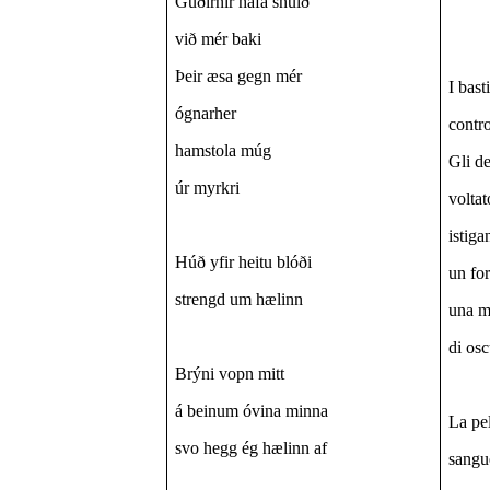
Guðirnir hafa snúið
við mér baki
Þeir æsa gegn mér
I bast
ógnarher
contro
hamstola múg
Gli d
úr myrkri
voltat
istiga
Húð yfir heitu blóði
un for
strengd um hælinn
una m
di osc
Brýni vopn mitt
á beinum óvina minna
La pel
svo hegg ég hælinn af
sangue