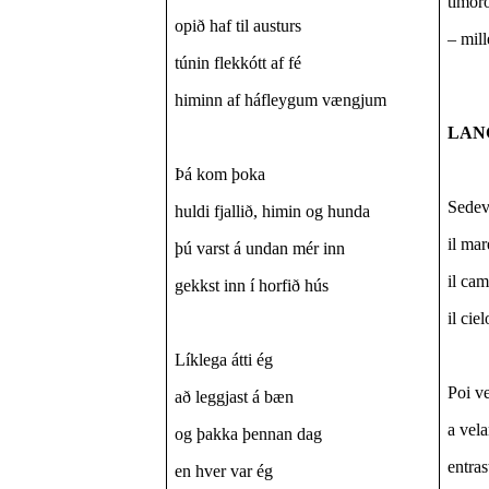
timoro
opið haf til austurs
– mil
túnin flekkótt af fé
himinn af háfleygum vængjum
LAN
Þá kom þoka
Sedev
huldi fjallið, himin og hunda
il mar
þú varst á undan mér inn
il ca
gekkst inn í horfið hús
il cie
Líklega átti ég
Poi v
að leggjast á bæn
a vela
og þakka þennan dag
entras
en hver var ég