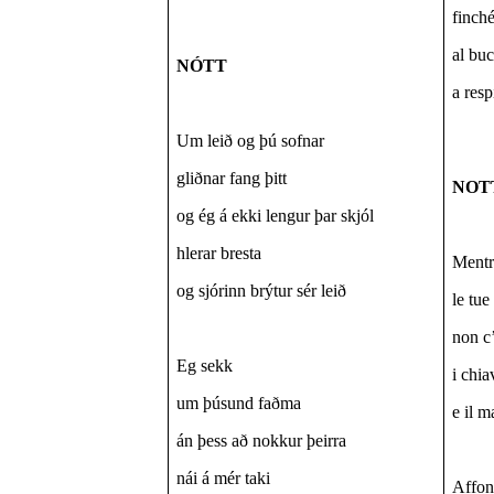
finch
al buc
NÓTT
a resp
Um leið og þú sofnar
gliðnar fang þitt
NOT
og ég á ekki lengur þar skjól
hlerar bresta
Mentr
og sjórinn brýtur sér leið
le tue
non c
Eg sekk
i chia
um þúsund faðma
e il m
án þess að nokkur þeirra
nái á mér taki
Affo