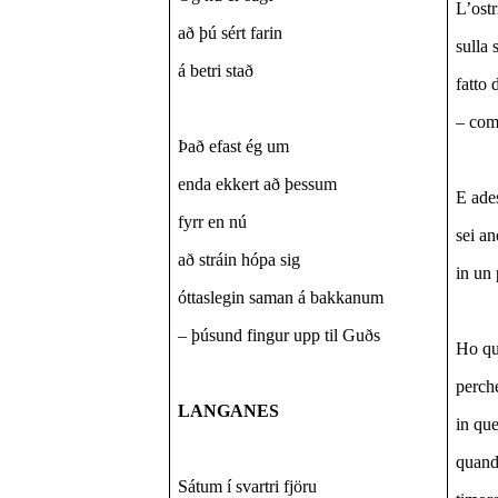
L’ostr
að þú sért farin
sulla 
á betri stað
fatto 
– com
Það efast ég um
enda ekkert að þessum
E ades
fyrr en nú
sei an
að stráin hópa sig
in un 
óttaslegin saman á bakkanum
– þúsund fingur upp til Guðs
Ho qu
perch
LANGANES
in qu
quando
Sátum í svartri fjöru