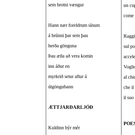
sem brotni vængur
un cu
come l
Hann nær foreldrum sínum
á brúnni þar sem þau
Raggi
herða gönguna
sul p
Þau ætla að vera komin
accele
inn áður en
Voglio
myrkrið setur aftur á
al ch
útgöngubann
che i
il suo
ÆTTJARÐARLJÓÐ
POE
Kuldinn býr mér