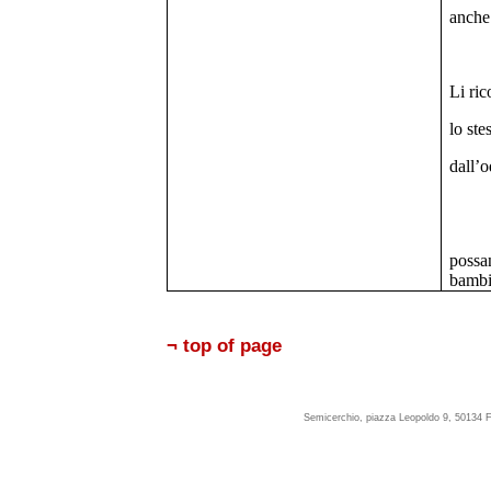
anche
Li ric
lo ste
dall’o
possa
bamb
¬ top of page
Semicerchio, piazza Leopoldo 9, 50134 F