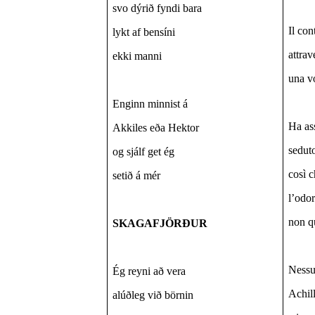
svo dýrið fyndi bara
Il co
lykt af bensíni
attrav
ekki manni
una v
Enginn minnist á
Ha ass
Akkiles eða Hektor
seduto
og sjálf get ég
così c
setið á mér
l’odor
non q
SKAGAFJÖRÐUR
Nessu
Ég reyni að vera
Achill
alúðleg við börnin