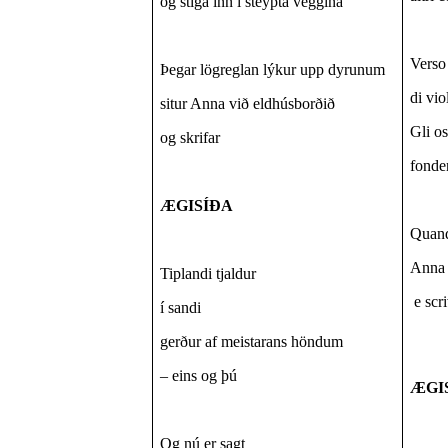
og stíga inn í steypta veggina
Verso 
Þegar lögreglan lýkur upp dyrunum
di vio
situr Anna við eldhúsborðið
Gli os
og skrifar
fonde
ÆGISÍÐA
Quando
Anna 
Tiplandi tjaldur
e scr
í sandi
gerður af meistarans höndum
– eins og þú
ÆGIS
Og nú er sagt