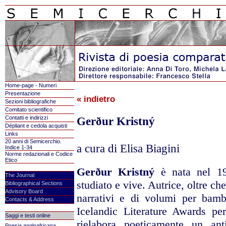
Home-page - Numeri
Presentazione
« indietro
Sezioni bibliografiche
Comitato scientifico
Contatti e indirizzi
Gerður Kristný
Dépliant e cedola acquisti
Links
20 anni di Semicerchio.
a cura di Elisa Biagini
Indice 1-34
Norme redazionali e Codice
Etico
Gerður Kristný
è nata nel 19
The Journal
studiato e vive. Autrice, oltre che
Bibliographical Sections
Advisory Board
narrativi e di volumi per bam
Contacts & Address
Icelandic Literature Awards pe
Saggi e testi online
rielabora poeticamente un ant
Poesia angloafricana