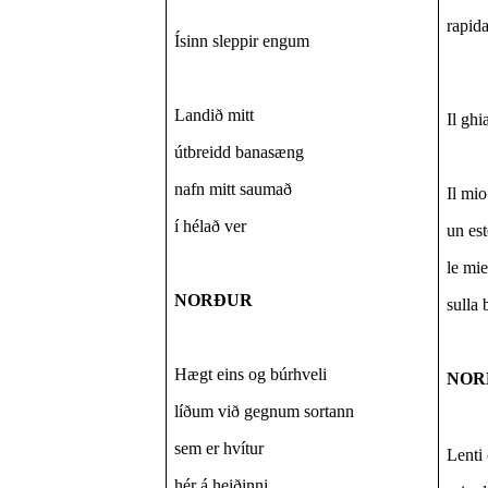
rapid
Ísinn sleppir engum
Landið mitt
Il gh
útbreidd banasæng
nafn mitt saumað
Il mi
í hélað ver
un est
le mie
NORÐUR
sulla 
Hægt eins og búrhveli
NOR
líðum við gegnum sortann
sem er hvítur
Lenti
hér á heiðinni