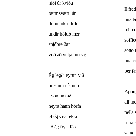
híði úr kvíða
Il fre
færir svæfil úr
una ta
dúnmjúkri drífu
mi me
undir höfuð mér
soffi
snjóbreiðan
sotto 
voð að vefja um sig
una c
per fa
Ég legði eyrun við
brestum í ísnum
Appog
í von um að
all’in
heyra hann hörfa
nella 
ef ég vissi ekki
ritirar
að ég frysi föst
se no