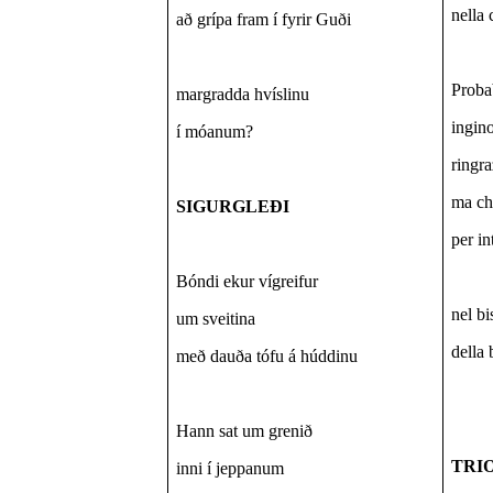
nella
að grípa fram í fyrir Guði
Proba
margradda hvíslinu
ingin
í móanum?
ringra
ma ch
SIGURGLEÐI
per i
Bóndi ekur vígreifur
nel bi
um sveitina
della
með dauða tófu á húddinu
Hann sat um grenið
TRI
inni í jeppanum