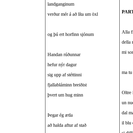
landganginum
PAR
verður mér á að líta um öxl
Alla f
og þú ert horfinn sjónum
della
mi so
Handan rúðunnar
hefur nýr dagur
ma tu 
sig upp af stéttinni
fjallabláminn breiðist
Oltre 
þvert um hug minn
un nu
dal m
Þegar ég ætla
il blu
að halda aftur af stað
si dif