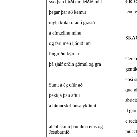
e io 
svo þau hirði um leiðið mitt
tenere
þegar þar að kemur
mylji köku ofan í grasið
á afmælinu mínu
SKA
og fari með ljóðið um
fingruðu kýrnar
Cerco
þá sjálf orðin gömul og grá
gentil
così 
Samt á ég eftir að
quand
þekkja þau aftur
sbrici
á himneskri húsalyktinni
il gi
e reci
alltaf skulu þau ilma eins og
mucche
Jesúbarnið