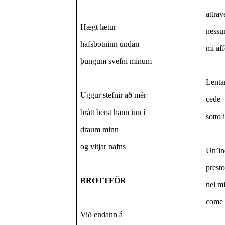
attrav
Hægt lætur
nessun
hafsbotninn undan
mi aff
þungum svefni mínum
Lenta
Uggur stefnir að mér
cede
brátt berst hann inn í
sotto 
draum minn
og vitjar nafns
Un’in
presto
BROTTFÖR
nel m
come 
Við endann á