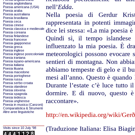
Poesia angloindiana
nell’
Edda
.
Poesia americana (USA)
Poesia araba
Nella poesia di Gerdur Kris
Poesia australiana
Poesia brasiliana
rappresentata in potenti immag
Poesia ceca
Poesia cinese
dice lei stessa: «La mia poesia è
Poesia classica e medievale
Poesia coreana
Poesia finlandese
Quindi sì, il tempo islandese
Poesia francese
Poesia giapponese
influenzato la mia poesia. È d
Poesia greca
Poesia inglese
meteorologici possono evocare st
Poesia inglese postcoloniale
Poesia iraniana
sentieri di montagna. Non abbi
Poesia ispano-americana
Poesia italiana
abbiamo tempeste di gelo e il bu
Poesia lituana
Poesia macedone
mesi all’anno. Questo è quando l
Poesia portoghese
Poesia russa
Poesia serbo-croata
Durante l’estate c’è luce tutto 
Poesia olandese
Poesia slovena
dormire. E di nuovo, questo è
Poesia spagnola
Poesia tedesca
raccontare».
Poesia ungherese
Poesia in musica (Canzoni)
Comparatistica & Strumenti
Altre aree linguistiche
http://en.wikipedia.org/wiki/Ger
(Traduzione Italiana: Elisa Biagin
Visits since 10 July '98