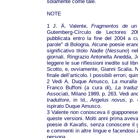
solamente come tale.
NOTE
1
J. Á. Valente,
Fragmentos de un 
Gutemberg-Círculo de Lectores 20
pubblicata entro la fine del 2004 a c
parole" di Bologna. Alcune poesie erano
significativo titolo
Nadie
(
Nessuno
) ne
giornali. Ringrazio Antonella Anedda,
leggere le sue riflessioni inedite sul li
Scotto, e, ovviamente, Gianni Scalia. N
finale dell’articolo. I possibili errori, qu
2
Vedi A. Duque Amusco,
La muralla 
Franco Buffoni (a cura di),
La traduz
Associati, Milano 1989, p. 263. Vedi a
traduttore
, in Id.,
Angelus novus
, p. 
ispirato Duque Amusco.
3
Valente non conosceva il giapponese n
queste versioni. Molti anni prima aveva
poesie di Kavafis, senza conoscere il g
e commenti in altre lingue e facendosi a
persona.