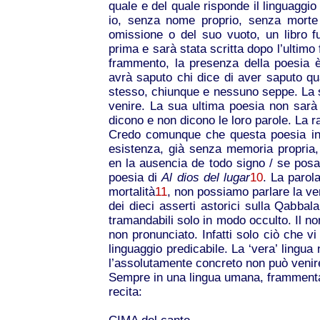
quale e del quale risponde il linguaggio
io, senza nome proprio, senza morte 
omissione o del suo vuoto, un libro f
prima e sarà stata scritta dopo l’ultimo
frammento, la presenza della poesia è
avrà saputo chi dice di aver saputo qua
stesso, chiunque e nessuno seppe. La 
venire. La sua ultima poesia non sarà 
dicono e non dicono le loro parole. La 
Credo comunque che questa poesia in 
esistenza, già senza memoria propria,
en la ausencia de todo signo / se posa 
poesia di
Al dios del lugar
10
. La parol
mortalità
11
, non possiamo parlare la ver
dei dieci asserti astorici sulla Qabbal
tramandabili solo in modo occulto. Il n
non pronunciato. Infatti solo ciò che vi
linguaggio predicabile. La ‘vera’ lingu
l’assolutamente concreto non può venir
Sempre in una lingua umana, frammentari
recita: