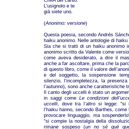
CIMA del canto.
L’usignolo e te
già siete uno.
(
Anonimo: versione
)
Questa poesia, secondo Andrés Sánc
haiku anonimo. Nelle antologie di haiku 
Sia che si tratti di un haiku anonimo i
anonimo scritto da Valente come versio
come aveva desiderato, a dire il ma
anche a far ascoltare, prima che la parol
di questo libro, come il valore dell’anoni
e del soggetto, la sospensione tempo
silenzio, l’incompletezza, la presenz
l’autunno), sono anche caratteristiche tr
Il canto degli uccelli è stato un argomen
in saggi come
Le condizioni dell’ucce
uccelli
, dove tra l’altro si legge: "s
l’haiku hanno, secondo Barthes, come f
provocare linguaggio, ma sospenderlo
"si compie la nostalgia della dissoluzi
rimane sospeso (
un no sé qué que