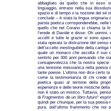
abbagliato da quello che in esso s
linguaggio, entrano nella sua dissolu
spazio e di tempo o la nozione del sé st
conclude – è stata la lingua originaria de
parola poetica corrisponderebbe, nelle 
quello che nel Corano si chiama la li
l’erede di Davide e disse: Oh uomini, c
uccelli e tutte le grazie si sono spars
stata operata la distruzione del senso 
dell’uccello inestinguibile della cantiga 
quale un monaco che ascolta il suo ca
sentirlo per 300 anni pensando che si
consapevolezza che la nostra specie 
una tensione messianica nella poesia di
tante poesie. L’ultima non dice certo l
come la testimonianza di chi crede di
poetica quasi al termine della prop
esperienze e delle teorie mistiche della
non è stato un mistico. Tuttavia, penso
di
Fragmentos de un libro futuro
" espri
quindi per chiunque, per la sua poesia-n
pura, dall’ultimo frammento che noi 