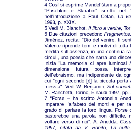
4
Così si esprime Mandel’štam a propos
"Puschkin e Skriabin" scritto nel
nell’introduzione a Paul Celan,
La ve
1993, p. XXIX.
5
Vedi M. Blanchot,
Il libro a venire
, To
6
Due citazioni precedono
Fragmentos.
Jiménez, recita: "Dio del venire, ti sen
Valente riprende temi e motivi di tutta 
medita sull’assenza, in una continua
circuli, una poesia che narra una disces
inizia "La memoria ci apre luminosi 
dimensione futura possa interpre
dell’ebraismo, ma indipendente da ogn
cui "ogni secondo [è] la piccola porta a
messia". Vedi W. Benjamin,
Sul concett
M. Ranchetti, Torino, Einaudi 1997, pp.
7
"Forse – ha scritto Antonella Ane
imparare l’alfabeto dei morti e per 
grado di parlare la loro lingua. Fors
basterebbe una parola non difficile,
voltare verso di noi": A. Anedda,
Cosa
1997, citata da V. Bonito,
La culla