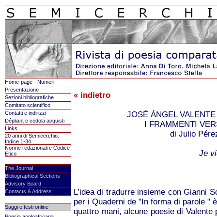
Home-page - Numeri
Presentazione
« indietro
Sezioni bibliografiche
Comitato scientifico
Contatti e indirizzi
JOSÉ ÁNGEL VALENTE
Dépliant e cedola acquisti
I FRAMMENTI VER
Links
di Julio Pér
20 anni di Semicerchio.
Indice 1-34
Norme redazionali e Codice
Je v
Etico
The Journal
Bibliographical Sections
Advisory Board
L’idea di tradurre insieme con Gianni S
Contacts & Address
per i Quaderni de "In forma di parole " 
Saggi e testi online
quattro mani, alcune poesie di Valente 
Poesia angloafricana