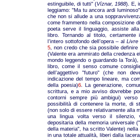
estinguibile, di tutti" (
Víznar, 1988
). E, 
leggiamo: "Ma tu ancora ardi luminoso"
che non si allude a una soppravviven
come frammento nella composizione di u
poeta serve il linguaggio, assiste al
libro. Tornando al titolo, certament
l’intero sottofondo dell’opera – al
Livre
5
, non credo che sia possibile definire
(Valente era ammirato della credenza eb
mondo leggendo o guardando la Torà), 
libro, come il senso comune consigli
dell’aggettivo "futuro" (che non de
indicazione del tempo lineare, ma com
della poesia)
6
. La generazione, comu
scrittura, e a mio avviso dovrebbe port
contorni sempre più ambigui) verso 
possibilità di contenere la morte, di 
(non solo di essere relativamente alla 
una lingua volta verso il silenzio,
depositaria della memoria universale ("lo
della materia", ha scritto Valente) nell
in una totale attualità, liberi dalla lace