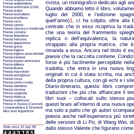
rivista, un monografico dedicato agli ang
Poesia angloindiana
Poesia americana (USA)
Quando abbiamo letto il libro, volutame
Poesia araba
luglio del 2000, e l’edizione spag
Poesia australiana
Poesia brasiliana
quell’anno)
1
, ci ha colpito, oltre alla
Poesia ceca
Poesia cinese
centrale che in esso ricopriva la tradu
Poesia classica e medievale
che una teoria del frammento spiegh
Poesia coreana
Poesia finlandese
replica o dell’equivalenza, la natur
Poesia francese
Poesia giapponese
strappato alla propria matrice, che è
Poesia greca
rimanda a essa. Ancora nel titolo è esp
Poesia inglese
Poesia inglese postcoloniale
poesie che la raccolta contiene. Condiz
Poesia iraniana
Poesia ispano-americana
forse è più facilmente percepibile nell
Poesia italiana
tradotta, che entra in una nuova lin
Poesia lituana
Poesia macedone
originali in cui è stata scritta, ma anc
Poesia portoghese
Poesia russa
della propria cultura, con gli echi e i sile
Poesia serbo-croata
Diario-itinerario, questo libro compr
Poesia olandese
Poesia slovena
traduzioni che più che affiancare il te
Poesia spagnola
Poesia tedesca
libri suoi – collocati sullo stesso pia
Poesia ungherese
questi brani all’interno di una nuova ope
Poesia in musica (Canzoni)
Comparatistica & Strumenti
ma solo a patto che gli autori scompaian
Altre aree linguistiche
poesia anche nell’esperienza più stre
delle versioni di Li Po, di Wang Wei, 
Visits since 10 July '98
dallo stesso Valente che figurano come