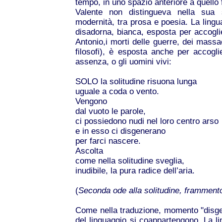
tempo, in uno spazio anteriore a quell
Valente non distingueva nella sua s
modernità, tra prosa e poesia. La lingu
disadorna, bianca, esposta per accoglier
Antonio,i morti delle guerre, dei massac
filosofi), è esposta anche per accogl
assenza, o gli uomini vivi:
SOLO la solitudine risuona lunga
uguale a coda o vento.
Vengono
dal vuoto le parole,
ci possiedono nudi nel loro centro arso
e in esso ci disgenerano
per farci nascere.
Ascolta
come nella solitudine sveglia,
inudibile, la pura radice dell’aria.
(
Seconda ode alla solitudine, framment
Come nella traduzione, momento "disg
del linguaggio si coappartengono. La li