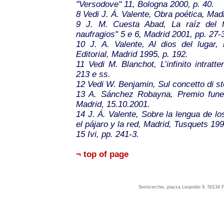
"Versodove" 11, Bologna 2000, p. 40.
8
Vedi J. Á. Valente,
Obra poética
, Madr
9
J. M. Cuesta Abad,
La raíz del 
naufragios" 5 e 6, Madrid 2001, pp. 27-
10
J. A. Valente,
Al dios del lugar
, 
Editorial, Madrid 1995, p. 192.
11
Vedi M. Blanchot,
L’infinito intratt
213 e ss.
12
Vedi W. Benjamin,
Sul concetto di st
13
A. Sánchez Robayna,
Premio funer
Madrid, 15.10.2001.
14
J. Á. Valente,
Sobre la lengua de lo
el pájaro y la red
, Madrid, Tusquets 199
15
Ivi, pp. 241-3.
¬ top of page
Semicerchio, piazza Leopoldo 9, 50134 F