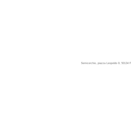
Semicerchio, piazza Leopoldo 9, 50134 F