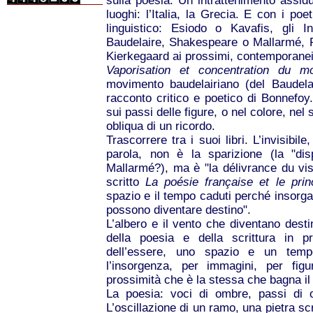
sulla poesia. Un intrattenimento assidu
luoghi: l’Italia, la Grecia. E con i poet
linguistico: Esiodo o Kavafis, gli I
Baudelaire, Shakespeare o Mallarmé, Ra
Kierkegaard ai prossimi, contemporanei:
Vaporisation et concentration du mo
movimento baudelairiano (del Baudel
racconto critico e poetico di Bonnefoy.
sui passi delle figure, o nel colore, nel 
obliqua di un ricordo.
Trascorrere tra i suoi libri. L’invisibil
parola, non è la sparizione (la "disp
Mallarmé?), ma è "la délivrance du vis
scritto
La poésie française et le princ
spazio e il tempo caduti perché insorga 
possono diventare destino".
L’albero e il vento che diventano dest
della poesia e della scrittura in p
dell’essere, uno spazio e un tempo 
l’insorgenza, per immagini, per figu
prossimità che è la stessa che bagna il 
La poesia: voci di ombre, passi di om
L’oscillazione di un ramo, una pietra scr