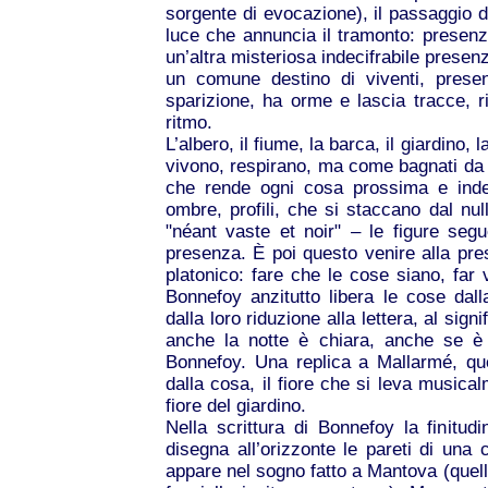
sorgente di evocazione), il passaggio di
luce che annuncia il tramonto: presenz
un’altra misteriosa indecifrabile prese
un comune destino di viventi, pres
sparizione, ha orme e lascia tracce, ri
ritmo.
L’albero, il fiume, la barca, il giardino, l
vivono, respirano, ma come bagnati da u
che rende ogni cosa prossima e indeci
ombre, profili, che si staccano dal nul
"néant vaste et noir" – le figure segu
presenza. È poi questo venire alla pre
platonico: fare che le cose siano, far
Bonnefoy anzitutto libera le cose dal
dalla loro riduzione alla lettera, al sign
anche la notte è chiara, anche se è
Bonnefoy. Una replica a Mallarmé, qu
dalla cosa, il fiore che si leva musica
fiore del giardino.
Nella scrittura di Bonnefoy la finitu
disegna all’orizzonte le pareti di una 
appare nel sogno fatto a Mantova (quell