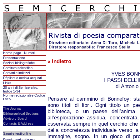
Home-page - Numeri
Presentazione
« indietro
Sezioni bibliografiche
Comitato scientifico
Contatti e indirizzi
YVES BON
Dépliant e cedola acquisti
I PASSI DELL’
Links
di Antonio
20 anni di Semicerchio.
Indice 1-34
Norme redazionali e Codice
Pensare al cammino di Bonnefoy: st
Etico
sono titoli di libri. Ogni titolo un p
The Journal
biblioteca, o un paese dell’anima 
Bibliographical Sections
all’esplorazione assidua, concentrata
Advisory Board
osservata sempre in quel cerchio che dal
Contacts & Address
dalla concretezza individuale verso l
Saggi e testi online
immagine, sogno. In un gioco di pro
Poesia angloafricana