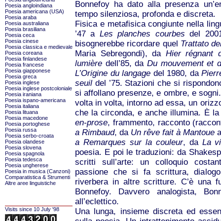
Bonnefoy ha dato alla presenza un’en
Poesia angloindiana
Poesia americana (USA)
tempo silenziosa, profonda e discreta.
Poesia araba
Fisica e metafisica congiunte nella lin
Poesia australiana
Poesia brasiliana
’47 a
Les planches courbes
del 2001,
Poesia ceca
Poesia cinese
bisognerebbe ricordare quel
Trattato de
Poesia classica e medievale
Maria Sebregondi), da
Hier régnant 
Poesia coreana
Poesia finlandese
lumière
dell’85, da
Du mouvement et de
Poesia francese
Poesia giapponese
L’Origine du langage
del 1980, da
Pierr
Poesia greca
seuil
del ’75. Stazioni che si rispondono
Poesia inglese
Poesia inglese postcoloniale
si affollano presenze, e ombre, e sogni.
Poesia iraniana
Poesia ispano-americana
volta in volta, intorno ad essa, un orizz
Poesia italiana
che la circonda, e anche illumina. È la
Poesia lituana
Poesia macedone
en-prose
, frammento, racconto (raccon
Poesia portoghese
Poesia russa
a Rimbaud
, da
Un rêve fait à Mantoue
Poesia serbo-croata
a Remarques sur la couleur
, da
La vi
Poesia olandese
Poesia slovena
poesia. E poi le traduzioni: da Shakesp
Poesia spagnola
Poesia tedesca
scritti sull’arte: un colloquio costa
Poesia ungherese
passione che si fa scrittura, dialog
Poesia in musica (Canzoni)
Comparatistica & Strumenti
riverbera in altre scritture. C’è una 
Altre aree linguistiche
Bonnefoy. Davvero analogista, Bon
all’eclettico.
Visits since 10 July '98
Una lunga, insieme discreta ed essenz