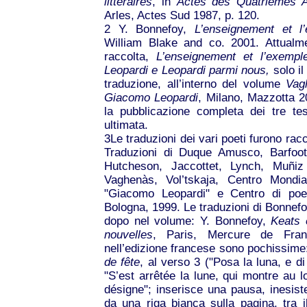
littéraires
, in
Actes des Quatrièmes Ass
Arles, Actes Sud 1987, p. 120.
2
Y. Bonnefoy,
L’enseignement et l
William Blake and co. 2001. Attualmen
raccolta,
L’enseignement et l’exemple
Leopardi e Leopardi parmi nous,
solo il
traduzione, all’interno del volume
Vagh
Giacomo Leopardi
, Milano, Mazzotta 2
la pubblicazione completa dei tre tes
ultimata.
3
Le traduzioni dei vari poeti furono ra
Traduzioni di Duque Amusco, Barfoot,
Hutcheson, Jaccottet, Lynch, Muñiz 
Vaghenàs, Vol’tskaja, Centro Mondia
"Giacomo Leopardi" e Centro di poe
Bologna, 1999. Le traduzioni di Bonnefo
dopo nel volume: Y. Bonnefoy,
Keats e
nouvelles
, Paris, Mercure de Fran
nell’edizione francese sono pochissim
de fête
, al verso 3 ("Posa la luna, e di
"S’est arrêtée la lune, qui montre au lo
désigne"; inserisce una pausa, inesiste
da una riga bianca sulla pagina, tra i