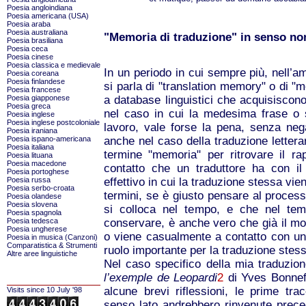
Poesia angloindiana
Poesia americana (USA)
Poesia araba
Poesia australiana
"Memoria di traduzione" in senso non
Poesia brasiliana
Poesia ceca
Poesia cinese
Poesia classica e medievale
In un periodo in cui sempre più, nell’am
Poesia coreana
Poesia finlandese
si parla di "translation memory" o di "m
Poesia francese
Poesia giapponese
a database linguistici che acquisiscono 
Poesia greca
nel caso in cui la medesima frase o s
Poesia inglese
Poesia inglese postcoloniale
lavoro, vale forse la pena, senza negar
Poesia iraniana
Poesia ispano-americana
anche nel caso della traduzione letteraria
Poesia italiana
termine "memoria" per ritrovare il ra
Poesia lituana
Poesia macedone
contatto che un traduttore ha con il
Poesia portoghese
Poesia russa
effettivo in cui la traduzione stessa viene
Poesia serbo-croata
termini, se è giusto pensare al process
Poesia olandese
Poesia slovena
si colloca nel tempo, e che nel tem
Poesia spagnola
Poesia tedesca
conservare, è anche vero che già il mod
Poesia ungherese
o viene casualmente a contatto con un
Poesia in musica (Canzoni)
Comparatistica & Strumenti
ruolo importante per la traduzione stes
Altre aree linguistiche
Nel caso specifico della mia traduzion
l’exemple de Leopardi
2
di Yves Bonnefo
alcune brevi riflessioni, le prime tr
Visits since 10 July '98
senso lato andrebbero rinvenute prece