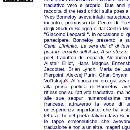
traduttivo vero e proprio. Due anni 
raccolta di tre testi critici sulla poes
Yves Bonnefoy aveva infatti partecipat
incontro, promosso dal Centro di Poe
degli Studi di Bologna e dal Centro Mon
"Giacomo Leopardi ". In occasione di que
partecipare, Bonnefoy presentò la s
Canti, L’Infinito, La sera del dì di fes
pastore errante dell’Asia, A se stesso
poeti traduttori di Leopardi, Alejandr
Alistair Elliot, Hans Magnus Enzens
Jaccottet, Brian Lynch, Maria de La
Pierpoint, Aleksej Purin, Ghan Shyam
Vol’tskaja
3
. All’epoca mi ero già avvic
alla prosa poetica di Bonnefoy, ave
riflessione sull’attività traduttiva, ma
alle sue seppur numerosissime trad
francese, attraverso la voce di u
un’esperienza importante, che ha visto
lettura che del poeta italiano dava Bonn
le tappe ermeneutiche che avevano
traduzione e non a un’altra, magari ug