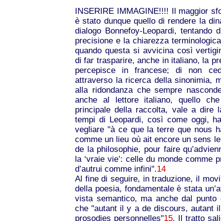
INSERIRE IMMAGINE!!!! Il maggior sfor
è stato dunque quello di rendere la din
dialogo Bonnefoy-Leopardi, tentando di 
precisione e la chiarezza terminologica
quando questa si avvicina così vertigin
di far trasparire, anche in italiano, la 
percepisce in francese; di non cede
attraverso la ricerca della sinonimia, m
alla ridondanza che sempre nasconde 
anche al lettore italiano, quello c
principale della raccolta, vale a dire 
tempi di Leopardi, così come oggi, ha
vegliare "à ce que la terre que nous ha
comme un lieu où ait encore un sens le 
de la philosophie, pour faire qu’advienn
la ‘vraie vie’: celle du monde comme p
d’autrui comme infini".
14
Al fine di seguire, in traduzione, il mo
della poesia, fondamentale è stata un’at
vista semantico, ma anche dal punto d
che "autant il y a de discours, autant 
prosodies personnelles"
15
. Il tratto sa