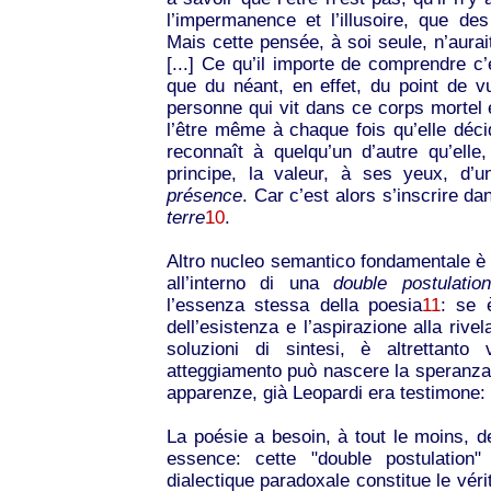
l’impermanence et l’illusoire, que d
Mais cette pensée, à soi seule, n’aurait
[...] Ce qu’il importe de comprendre c
que du néant, en effet, du point de 
personne qui vit dans ce corps mortel es
l’être même à chaque fois qu’elle décide
reconnaît à quelqu’un d’autre qu’ell
principe, la valeur, à ses yeux, d’u
présence
. Car c’est alors s’inscrire da
terre
10
.
Altro nucleo semantico fondamentale è 
all’interno di una
double postulation
l’essenza stessa della poesia
11
: se è
dell’esistenza e l’aspirazione alla rive
soluzioni di sintesi, è altrettant
atteggiamento può nascere la speranza, 
apparenze, già Leopardi era testimone:
La poésie a besoin, à tout le moins, d
essence: cette "double postulatio
dialectique paradoxale constitue le véri