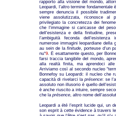
rapporto alla visione del mondo, attor
Leopardi, l’altro termine fondamentale 
sempre denuncia il possibile tradime
viene assolutizzata, riconosce al p
privilegiato la concretezza dei fenomen
che l’immagine si caricasse del peso 
dell’esistenza e della finitudine, pr
l’ambiguità feconda dell’esistenza 
numerose immagini leopardiane della g
au sein de la
finitude
, porteuse d’un 
nu"
9
. È esattamente questo, per Bonnefo
farsi traccia tangibile del mondo, apre
alla realtà finita, ma aprendoci alle
Arriviamo così al secondo nucleo "termi
Bonnefoy su Leopardi: il nucleo che ru
capacità di rivelarci la
présence
: se l’
assoluto non illusorio è quello dell’esis
è anche riuscito a intuire, sempre seco
che la
présence
, altro nome dell’assolu
Leopardi a été l’esprit lucide qui, un 
son esprit à cette évidence à travers l
à savoir que l’être n’est pas, qu’il n’