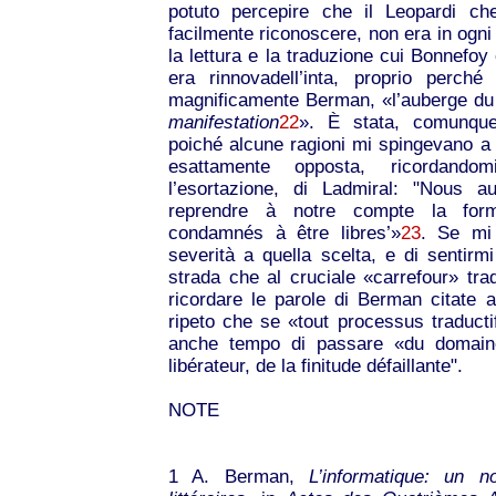
potuto percepire che il Leopardi c
facilmente riconoscere, non era in ogni
la lettura e la traduzione cui Bonnefoy
era rinnovadell’inta, proprio perch
magnificamente Berman, «l’auberge du lo
manifestation
22
». È stata, comunque,
poiché alcune ragioni mi spingevano a u
esattamente opposta, ricordandom
l’esortazione, di Ladmiral: "Nous a
reprendre à notre compte la form
condamnés à être libres’»
23
. Se mi 
severità a quella scelta, e di sentirmi 
strada che al cruciale «carrefour» tra
ricordare le parole di Berman citate all
ripeto che se «tout processus traductif 
anche tempo di passare «du domaine
libérateur, de la finitude défaillante".
NOTE
1
A. Berman,
L’informatique: un no