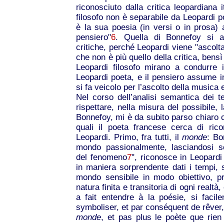
riconosciuto dalla critica leopardiana 
filosofo non è separabile da Leopardi p
è la sua poesia (in versi o in prosa) a
pensiero"
6
. Quella di Bonnefoy si al
critiche, perché Leopardi viene "ascolta
che non è più quello della critica, bensì 
Leopardi filosofo mirano a condurre i
Leopardi poeta, e il pensiero assume i
si fa veicolo per l’ascolto della musica 
Nel corso dell’analisi semantica dei te
rispettare, nella misura del possibile, l
Bonnefoy, mi è da subito parso chiaro ch
quali il poeta francese cerca di ric
Leopardi. Primo, fra tutti, il
monde
: Bo
mondo passionalmente, lasciandosi sc
del fenomeno
7
", riconosce in Leopard
in maniera sorprendente dati i tempi, s
mondo sensibile in modo obiettivo, pr
natura finita e transitoria di ogni real
a fait entendre à la poésie, si faci
symboliser, et par conséquent de rêver, 
monde
, et pas plus le poète que rien