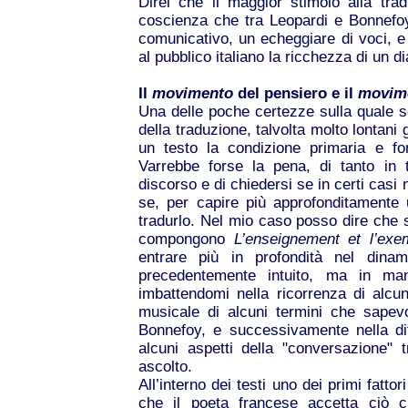
Direi che il maggior stimolo alla tra
coscienza che tra Leopardi e Bonnefoy
comunicativo, un echeggiare di voci, e 
al pubblico italiano la ricchezza di un d
Il
movimento
del pensiero e il
movim
Una delle poche certezze sulla quale s
della traduzione, talvolta molto lontani g
un testo la condizione primaria e f
Varrebbe forse la pena, di tanto in t
discorso e di chiedersi se in certi casi n
se, per capire più approfonditamente 
tradurlo. Nel mio caso posso dire che s
compongono
L’enseignement et l’exe
entrare più in profondità nel din
precedentemente intuito, ma in man
imbattendomi nella ricorrenza di alcu
musicale di alcuni termini che sapevo
Bonnefoy, e successivamente nella diffi
alcuni aspetti della "conversazione" 
ascolto.
All’interno dei testi uno dei primi fatt
che il poeta francese accetta ciò