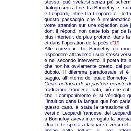
stesso, può rivelarsi senza più scherm
dialogo senza fine: tra Bonnefoy e i suoi
e Leopardi, infine tra Leopardi e i let
questo passaggio che è emblematico di
votre attention sur une objection que j
dont il répond, non cette fois par de 
plus intérieur, de plus profond, dans
et dans l’opération de la poésie"
19
.
Alle obiezioni che Bonnefoy gli muov
rispondere attraverso i suoi stessi vers
e nel secondo intervento, il poeta italia
che non ha ovviamente creato, dal punt
dubbio. Il dilemma paradossale si è
saggio, all’interno del quale Bonnefoy l
Canto notturno di un pastore errante de
traduzione francese, nata, più che dal 
che il componimento è "si véridique qu’
l’intuition dans la langue que l’on parle
questo caso, è stata la tentazione di fa
versi di Leopardi francese, del Leopar
a Bonnefoy aveva interrogato la poesia 
Una forte spinta a lasciare i versi nel
anche dalla lettura di una rifle