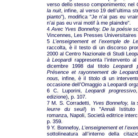
verso dello stesso componimento; nel
la nuit
, infine, al verso 19 dell’ultima s
pianto"), modifica "Je n’ai pas eu vra
n’ai pas eu vrai motif à me plaindre".
4
Avec Yves Bonnefoy. De la poésie sou
Vincennes, Les Presses Universitaires 
5
L’enseignement et l’exemple de Le
raccolta, è il testo di un discorso pr
2000 al Centro Nazionale di Studi Leop
à Leopardi
rappresenta l’intervento a
dicembre 1998 dal titolo
Leopardi p
Présence et rayonnement de Leopard
nous,
infine, è il titolo di un interve
occasione dell’Omaggio a Leopardi orga
6
C. Luporini,
Leopardi progressivo
edizione), p. 107.
7
M. S. Corradetti,
Yves Bonnefoy, la 
leurre du seuil
) in "Annali Istituto
romanza, Napoli, Società editrice interco
p. 359.
9
Y. Bonnefoy,
L’enseignement et l’exe
sottolineatura all’interno della cit