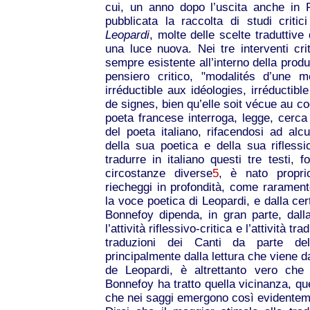
cui, un anno dopo l’uscita anche in F
pubblicata la raccolta di studi critici
Leopardi
, molte delle scelte traduttive
una luce nuova. Nei tre interventi cri
sempre esistente all’interno della prod
pensiero critico, "modalités d’une 
irréductible aux idéologies, irréducti
de signes, bien qu’elle soit vécue au c
poeta francese interroga, legge, cerca 
del poeta italiano, rifacendosi ad alcu
della sua poetica e della sua riflessio
tradurre in italiano questi tre testi, 
circostanze diverse
5
, è nato propri
riecheggi in profondità, come raramente
la voce poetica di Leopardi, e dalla cer
Bonnefoy dipenda, in gran parte, dalla 
l’attività riflessivo-critica e l’attività t
traduzioni dei Canti da parte de
principalmente dalla lettura che viene 
de Leopardi, è altrettanto vero che p
Bonnefoy ha tratto quella vicinanza, que
che nei saggi emergono così evidentem