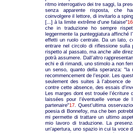
ritmo interrogativo dei tre saggi, la p
senza apparente risposta, che han
coinvolgere il lettore, di invitarlo a spi
[...] à la limite extrême d’une falaise"
16
che in traduzione ho sempre rispett
leggermente la punteggiatura affinché l
effetti un ruolo centrale. Da un lato, c
entrare nel circolo di riflessione sulla 
rispetto al passato, ma anche alle direz
potrà assumere. Dall’altro rappresentano
echi e di rimandi, uno stimolo a non fer
un senso, quanto della speranza: "la ré
recommencement de l’espoir. Les quest
seulement des suites à l’absence de 
contre cette absence, des essais d’inve
Les marges dont est trouée l’écriture
laissées pour l’éventuelle venue de 
partenaire"
17
. Quest’ultima osservazio
poesia di Bonnefoy, ma che ben potrebb
mi permette di trattare un ultimo aspe
mio lavoro di traduzione. La presenza 
un’apertura, uno spazio in cui la voce de