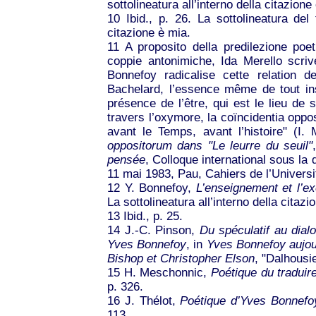
sottolineatura all’interno della citazione
10
Ibid., p. 26. La sottolineatura de
citazione è mia.
11
A proposito della predilezione poet
coppie antonimiche, Ida Merello scriv
Bonnefoy radicalise cette relation d
Bachelard, l’essence même de tout ins
présence de l’être, qui est le lieu de 
travers l’oxymore, la coïncidentia oppos
avant le Temps, avant l’histoire" (I. 
oppositorum dans "Le leurre du seuil"
pensée
, Colloque international sous la
11 mai 1983, Pau, Cahiers de l’Université
12
Y. Bonnefoy,
L’enseignement et l’e
La sottolineatura all’interno della citazi
13
Ibid., p. 25.
14
J.-C. Pinson,
Du spéculatif au dial
Yves Bonnefoy
, in
Yves Bonnefoy aujou
Bishop et Christopher Elson
, "Dalhousi
15
H. Meschonnic,
Poétique du traduir
p. 326.
16
J. Thélot,
Poétique d’Yves Bonnefo
113.