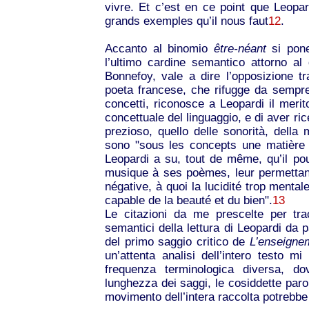
vivre. Et c’est en ce point que Leop
grands exemples qu’il nous faut
12
.
Accanto al binomio
être-néant
si pone
l’ultimo cardine semantico attorno al q
Bonnefoy, vale a dire l’opposizione t
poeta francese, che rifugge da sempre
concetti, riconosce a Leopardi il merito
concettuale del linguaggio, e di aver ric
prezioso, quello delle sonorità, della 
sono "sous les concepts une matière s
Leopardi a su, tout de même, qu’il pouva
musique à ses poèmes, leur permettan
négative, à quoi la lucidité trop mental
capable de la beauté et du bien".
13
Le citazioni da me prescelte per tra
semantici della lettura di Leopardi da p
del primo saggio critico de
L’enseigne
un’attenta analisi dell’intero testo 
frequenza terminologica diversa, d
lunghezza dei saggi, le cosiddette paro
movimento dell’intera raccolta potrebbe