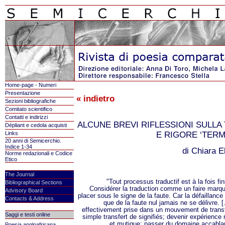
Home-page - Numeri
Presentazione
« indietro
Sezioni bibliografiche
Comitato scientifico
Contatti e indirizzi
ALCUNE BREVI RIFLESSIONI SULL
Dépliant e cedola acquisti
Links
E RIGORE ‘TER
20 anni di Semicerchio.
Indice 1-34
di Chiara E
Norme redazionali e Codice
Etico
The Journal
"Tout processus traductif est à la fois fini 
Bibliographical Sections
Considérer la traduction comme un faire marqué
Advisory Board
placer sous le signe de la faute. Car la défaillance 
Contacts & Address
que de la faute nul jamais ne se délivre. [..
effectivement prise dans un mouvement de transfo
Saggi e testi online
simple transfert de signifiés; devenir expérience 
et mutique; passer du domaine accablant d
Poesia angloafricana