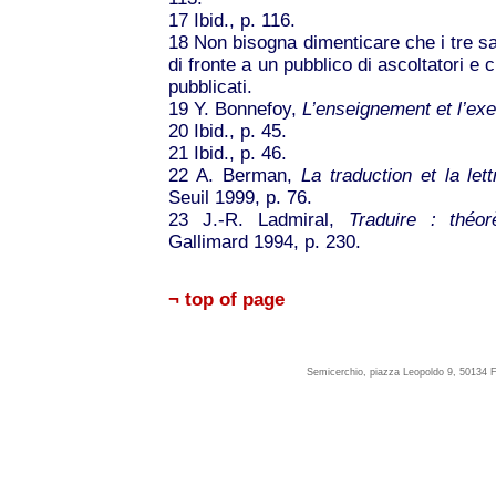
17
Ibid., p. 116.
18
Non bisogna dimenticare che i tre sa
di fronte a un pubblico di ascoltatori 
pubblicati.
19
Y. Bonnefoy,
L’enseignement et l’ex
20
Ibid., p. 45.
21
Ibid., p. 46.
22
A. Berman,
La traduction et la let
Seuil 1999, p. 76.
23
J.-R. Ladmiral,
Traduire : théo
Gallimard 1994, p. 230.
¬ top of page
Semicerchio, piazza Leopoldo 9, 50134 F