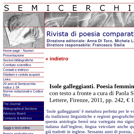
Home-page - Numeri
Presentazione
« indietro
Sezioni bibliografiche
Comitato scientifico
Contatti e indirizzi
Dépliant e cedola acquisti
Links
20 anni di Semicerchio.
Is
ole galleggianti. Poesia femmi
Indice 1-34
Norme redazionali e Codice
con testo a fronte a cura di Paola
Etico
Lettere, Firenze, 2011, pp. 242, € 
The Journal
Bibliographical Sections
‘Isole galleggianti’ è metafora perfetta per le 
Advisory Board
da tradizioni linguistiche e regioni geografi
Contacts & Address
questa antologia bensì una variegata ma signi
italiana dall’inglese, lingua veicolare anche q
Saggi e testi online
già tradotti in inglese. Sessanta anni di poesia,
Poesia angloafricana