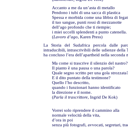
Accanto a me da un’asta di metallo
Pendono i tubi di una sacca di plastica
Spessa e morbida come una libbra di fegat
il tuo sangue, punti rossi di mezzanotte
dell’ago profondo che ti riempie;
i miei uccelli splendenti a punto catenella.
(
Lavoro d’ago
, Karen Press)
La Storia del Sudafrica percola dalle parol
intraducibili, intrascrivibili delle udienze del
ha concluso l’era dell’apartheid nella seconda m
Ma come si trascrive il silenzio del nastro?
Il pianto è una pausa o una parola?
Quale segno scritto per una gola strozzata
E il dito puntato della testimone?
Quello l’ho descritto,
quando i funzionari hanno identificato
la direzione e il nome.
(
Parla il trascrittore
, Ingrid De Kok)
Vorrei solo riprendere il cammino alla
normale velocità della vita,
d’ora in poi
senza più fotografi, avvocati, segretari, tra