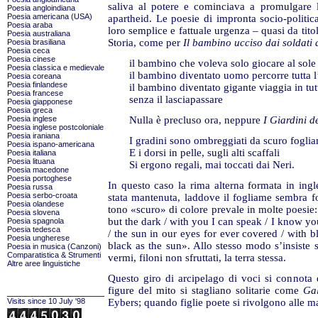
saliva al potere e cominciava a promulgare l
Poesia angloindiana
Poesia americana (USA)
apartheid. Le poesie di impronta socio-politi
Poesia araba
loro semplice e fattuale urgenza – quasi da tito
Poesia australiana
Storia, come per
Il bambino ucciso dai soldati
Poesia brasiliana
Poesia ceca
Poesia cinese
il bambino che voleva solo giocare al sole
Poesia classica e medievale
il bambino diventato uomo percorre tutta l
Poesia coreana
Poesia finlandese
il bambino diventato gigante viaggia in tu
Poesia francese
senza il lasciapassare
Poesia giapponese
Poesia greca
Poesia inglese
Nulla è precluso ora, neppure
I Giardini d
Poesia inglese postcoloniale
Poesia iraniana
I gradini sono ombreggiati da scuro fogli
Poesia ispano-americana
E i dorsi in pelle, sugli alti scaffali
Poesia italiana
Poesia lituana
Si ergono regali, mai toccati dai Neri.
Poesia macedone
Poesia portoghese
In questo caso la rima alterna formata in ing
Poesia russa
Poesia serbo-croata
stata mantenuta, laddove il fogliame sembra 
Poesia olandese
tono «scuro» di colore prevale in molte poesie:
Poesia slovena
but the dark / with you I can speak / I know yo
Poesia spagnola
Poesia tedesca
/ the sun in our eyes for ever covered / with bl
Poesia ungherese
black as the sun». Allo stesso modo s’insiste su
Poesia in musica (Canzoni)
Comparatistica & Strumenti
vermi, filoni non sfruttati, la terra stessa.
Altre aree linguistiche
Questo giro di arcipelago di voci si connota 
figure del mito si stagliano solitarie come
Ga
Visits since 10 July '98
Eybers; quando figlie poete si rivolgono alle m