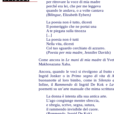
per ritrovare la voce di mia madre
perché era lei, che per me leggeva
quando le andava, o a volte cantava
(Bilingue
, Elizabeth Eybers
)
La poesia non è tutto, dicesti
Il pomeriggio che ne portai una
A te piegata sulla tinozza
[...]
La poesia non è tutti
Nella vita, dicesti
Col tuo sguardo cerchiato di azzurro.
(
Poesia per mia madre,
Jennifer Davids)
Come ancora in
Le mani di mia madre
di Yvet
Makhosazana Xaba.
Ancora, quando le voci si rivolgono al frutto
Ingrid Jonker o in
Primo segno di vita
di A
buonanotte al loro bimbo, come in
Silenzio
Infine, il
Rammendo
di Ingrid De Kok e
La
poemetti su un’arte manuale che mima scrittura 
La donna è intenta alla sua antica arte.
L’ago congiunge mentre sfreccia,
e sfregia, scrive, segna, sutura,
il rammendo invisibile del cuore.
(
Rammendo,
Ingrid De Kok)