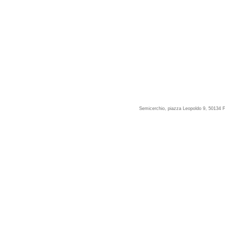
Semicerchio, piazza Leopoldo 9, 50134 F