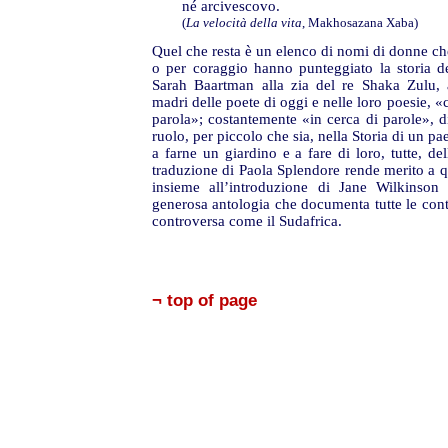
né arcivescovo.
(
La velocità della vita
, Makhosazana Xaba)
Quel che resta è un elenco di nomi di donne che
o per coraggio hanno punteggiato la storia de
Sarah Baartman alla zia del re Shaka Zulu, a
madri delle poete di oggi e nelle loro poesie, «
parola»; costantemente «in cerca di parole», di 
ruolo, per piccolo che sia, nella Storia di un p
a farne un giardino e a fare di loro, tutte, del
traduzione di Paola Splendore rende merito a que
insieme all’introduzione di Jane Wilkinson
generosa antologia che documenta tutte le contr
controversa come il Sudafrica.
¬ top of page