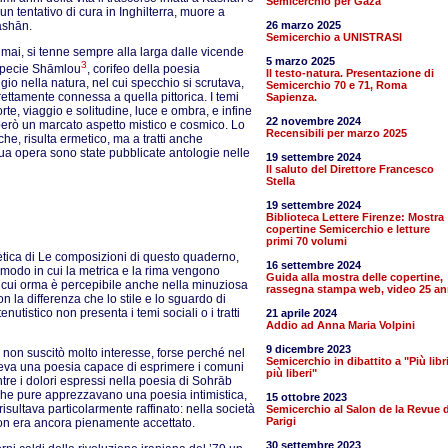
Semicerchio per Gaza
un tentativo di cura in Inghilterra, muore a
āshān.
26 marzo 2025
Semicerchio a UNISTRASI
ò mai, si tenne sempre alla larga dalle vicende
5 marzo 2025
3
, specie Shāmlou
, corifeo della poesia
Il testo-natura. Presentazione di
ugio nella natura, nel cui specchio si scrutava,
Semicerchio 70 e 71, Roma
rettamente connessa a quella pittorica. I temi
Sapienza.
rte, viaggio e solitudine, luce e ombra, e infine
22 novembre 2024
però un marcato aspetto mistico e cosmico. Lo
Recensibili per marzo 2025
che, risulta ermetico, ma a tratti anche
a opera sono state pubblicate antologie nelle
19 settembre 2024
Il saluto del Direttore Francesco
Stella
19 settembre 2024
Biblioteca Lettere Firenze: Mostra
copertine Semicerchio e letture
primi 70 volumi
oetica di Le composizioni di questo quaderno,
16 settembre 2024
 modo in cui la metrica e la rima vengono
Guida alla mostra delle copertine,
la cui orma è percepibile anche nella minuziosa
rassegna stampa web, video 25 an
n la differenza che lo stile e lo sguardo di
nutistico non presenta i temi sociali o i tratti
21 aprile 2024
Addio ad Anna Maria Volpini
9 dicembre 2023
 non suscitò molto interesse, forse perché nel
Semicerchio in dibattito a "Più libr
iedeva una poesia capace di esprimere i comuni
più liberi"
ntre i dolori espressi nella poesia di Sohrāb
 che pure apprezzavano una poesia intimistica,
15 ottobre 2023
ultava particolarmente raffinato: nella società
Semicerchio al Salon de la Revue d
Parigi
 non era ancora pienamente accettato.
30 settembre 2023