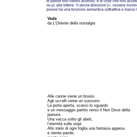
le parole non hanno accesso, e di cose che non accet
su-yi
, alla lettera: ‘il senza-direzione’)», «essere incolo
poesie ha una funzione semantica sottrattiva e marca 
Veda
da
L’Oriente della nostalgia
Alle canne viene un brusio.
Agli uccelli viene un sussurro.
La porta aperta, scarso lo sguardo
e un messaggio partito verso il Non Dove della
pianura.
Una vacca sotto gli abeti,
l’eternità sulle siepi.
Allo stelo di ogni foglia una fantasia appesa
e niente parole,