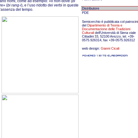
tano nomi, come ad esempio: «il non-dove (
bi
re» (
bi rang-i
), e l’uso ridotto dei verbi in queste
Distributore
l’assenza del tempo.
PDE
Semicerchio è pubblicata col patrocin
del
Dipartimento di Teoria e
Documentazione delle Tradizioni
Culturali
dell'Università di Siena viale
Cittadini 33, 52100 Arezzo, tel. +39-
0575.926314, fax +39-0575.926312
web design:
Gianni Cicali