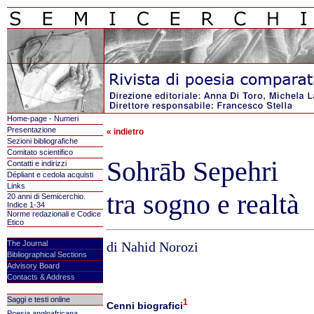
Home-page - Numeri
Presentazione
« indietro
Sezioni bibliografiche
Comitato scientifico
Sohrāb Sepehri
Contatti e indirizzi
Dépliant e cedola acquisti
Links
tra sogno e realtà
20 anni di Semicerchio.
Indice 1-34
Norme redazionali e Codice
Etico
The Journal
di Nahid Norozi
Bibliographical Sections
Advisory Board
Contacts & Address
Saggi e testi online
1
Cenni biografici
Poesia angloafricana