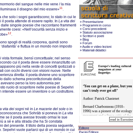
il mormorio del sangue nelle mie vene / la mia
11
illuminava il disegno del mio essere»
.
a che solo i sogni garantiscono; lo stato in cui le
 il poeta attende di essere rapito. In
La vita dei
»
Presentazione
a dalle singole poesie che raccontano frammenti
»
Programmi in corso
»
Corsi precedenti
amente coesi: «Nell’oscurità senza inizio e
»
Statuto associazione
12
ebbe»
.
»
Scrittori e poeti
»
Blog
 sono spogli di realtà corporea, quindi sono
»
Forum
oro ‘diafanità’ e fluttua in un mondo non imposto
»
Audio e video lezioni
»
Materiali didattici
i vista formale, bensì concettuale; nel senso
econdo cui il poeta deve essere innanzitutto un
appaiono più nella veste di concetti ipotizzati o
i con occhi diversi con visioni nuove. Nelle
erienza diretta: il poeta diviene uno scopritore
do dallo schema preconfezionato della
ali avevano perso la loro autonomia per
uesto ruolo di scopritore nelle poesie di Sepehri
non intende essere un inventore o un costruttore.
a vita dei sogni
né in
Le macerie del sole
o in
l’autoconoscenza che Sohrāb si poneva in
La vita
me se il poeta avesse trovato ormai le sue
iù a sé e alla strada che ha Si constata
 del presente. Il titolo della poesia seguente,
Editore
o. Sepehri vuole parlarci qui di un mondo in cui
Pacini Editore