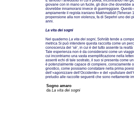
È famoso l’aneddoto in cui il poeta, incontrando nei gio
giovane con in mano un fucile, gli dice che dovrebbe av
dovrebbe innamorarsi invece di guerreggiare. Questo ca
ampiamente il regista iraniano Makhmalbāf (Teheran 1
propensione alla non violenza, fa di Sepehri uno dei più
anni.
La vita dei sogni
Nel quaderno
La vita dei sogni
, Sohrāb tende a compo
metrica Si può intendere questa raccolta come un percor
conoscenza del ‘sé’, in cui è del tutto assente la realtà
Tale esperienza non è da considerarsi come un viaggio 
cui incontriamo una vasta esemplificazione nella lette
assenti echi di tale sostrato, il suo si presenta come u
è potenzialmente capace di compiere, consciamente o
gnostico, come possiamo constatare nella prima poes
dell’«agonizzare dell’Occidente» e del «pullulare del
preludio alle raccolte seguenti che sono nettamente imp
Sogno amaro
da
La vita dei sogni