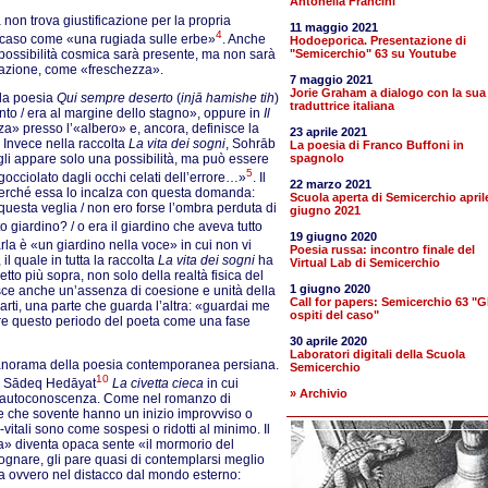
Antonella Francini
 non trova giustificazione per la propria
11 maggio 2021
4
r caso come «una rugiada sulle erbe»
. Anche
Hodoeporica. Presentazione di
o possibilità cosmica sarà presente, ma non sarà
"Semicerchio" 63 su Youtube
tazione, come «freschezza».
7 maggio 2021
Jorie Graham a dialogo con la sua
ella poesia
Qui sempre deserto
(
injā hamishe tih
)
traduttrice italiana
nto / era al margine dello stagno», oppure in
Il
za» presso l’«albero» e, ancora, definisce la
23 aprile 2021
 Invece nella raccolta
La vita dei sogni
, Sohrāb
La poesia di Franco Buffoni in
gli appare solo una possibilità, ma può essere
spagnolo
5
gocciolato dagli occhi celati dell’errore…»
. Il
22 marzo 2021
 perché essa lo incalza con questa domanda:
Scuola aperta di Semicerchio april
questa veglia / non ero forse l’ombra perduta di
giugno 2021
o giardino? / o era il giardino che aveva tutto
19 giugno 2020
parla è «un giardino nella voce» in cui non vi
Poesia russa: incontro finale del
il quale in tutta la raccolta
La vita dei sogni
ha
Virtual Lab di Semicerchio
o più sopra, non solo della realtà fisica del
1 giugno 2020
isce anche un’assenza di coesione e unità della
Call for papers: Semicerchio 63 "Gl
parti, una parte che guarda l’altra: «guardai me
ospiti del caso"
are questo periodo del poeta come una fase
30 aprile 2020
Laboratori digitali della Scuola
panorama della poesia contemporanea persiana.
Semicerchio
10
di Sādeq Hedāyat
La civetta cieca
in cui
» Archivio
ll’autoconoscenza. Come nel romanzo di
e che sovente hanno un inizio improvviso o
co-vitali sono come sospesi o ridotti al minimo. Il
za» diventa opaca sente «il mormorio del
gnare, gli pare quasi di contemplarsi meglio
ica ovvero nel distacco dal mondo esterno: