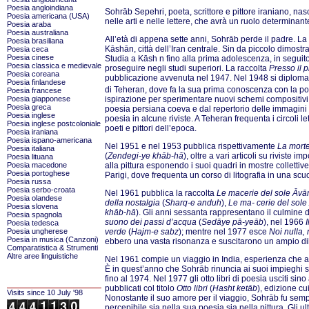
Poesia angloindiana
Sohrāb Sepehri, poeta, scrittore e pittore iraniano, na
Poesia americana (USA)
nelle arti e nelle lettere, che avrà un ruolo determinante
Poesia araba
Poesia australiana
All’età di appena sette anni, Sohrāb perde il padre. La
Poesia brasiliana
Kāshān, città dell’Iran centrale. Sin da piccolo dimostra i
Poesia ceca
Poesia cinese
Studia a Kāsh n fino alla prima adolescenza, in seguito
Poesia classica e medievale
proseguire negli studi superiori. La raccolta
Presso il 
Poesia coreana
pubblicazione avvenuta nel 1947. Nel 1948 si diploma e 
Poesia finlandese
di Teheran, dove fa la sua prima conoscenza con la po
Poesia francese
ispirazione per sperimentare nuovi schemi compositivi,
Poesia giapponese
Poesia greca
poesia persiana coeva e dal repertorio delle immagini 
Poesia inglese
poesia in alcune riviste. A Teheran frequenta i circoli 
Poesia inglese postcoloniale
poeti e pittori dell’epoca.
Poesia iraniana
Poesia ispano-americana
Nel 1951 e nel 1953 pubblica rispettivamente
La morte
Poesia italiana
(
Zendegi-ye khāb-hā
), oltre a vari articoli su riviste 
Poesia lituana
alla pittura esponendo i suoi quadri in mostre collettive
Poesia macedone
Poesia portoghese
Parigi, dove frequenta un corso di litografia in una scuol
Poesia russa
Poesia serbo-croata
Nel 1961 pubblica la raccolta
Le macerie del sole Āvār
Poesia olandese
della nostalgia
(
Sharq-e anduh
),
Le ma- cerie del sole
Poesia slovena
khāb-hā
). Gli anni sessanta rappresentano il culmine de
Poesia spagnola
suono dei passi d’acqua
(
Sedāye pā-yeāb
), nel 1966
Poesia tedesca
verde
(
Hajm-e sabz
); mentre nel 1977 esce
Noi nulla,
Poesia ungherese
Poesia in musica (Canzoni)
ebbero una vasta risonanza e suscitarono un ampio dib
Comparatistica & Strumenti
Altre aree linguistiche
Nel 1961 compie un viaggio in India, esperienza che avr
È in quest’anno che Sohrāb rinuncia ai suoi impieghi st
fino al 1974. Nel 1977 gli otto libri di poesia usciti si
pubblicati col titolo
Otto libri
(
Hasht ketāb
), edizione cui
Visits since 10 July '98
Nonostante il suo amore per il viaggio, Sohrāb fu sempre
percepibile sia nella sua poesia sia nella pittura. Gli ult