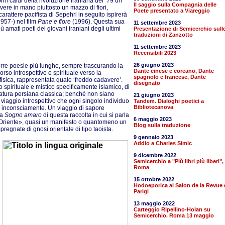
rni caldi della rivoluzione iraniana del ’79 un
Il saggio sulla Compagnia delle
ere in mano piuttosto un mazzo di fiori,
Poete presentato a Viareggio
rattere pacifista di Sepehri in seguito ispirerà
957-) nel film
Pane e fiore
(1996). Questa sua
11 settembre 2023
 amati poeti dei giovani iraniani degli ultimi
Presentazione di Semicerchio sull
traduzioni di Zanzotto
11 settembre 2023
Recensibili 2023
26 giugno 2023
rre poesie più lunghe, sempre trascurando la
Dante cinese e coreano, Dante
so introspettivo e spirituale verso la
spagnolo e francese, Dante
 fisica, rappresentata quale ‘freddo cadavere’.
disegnato
spirituale e mistico specificamente islamico, di
ratura persiana classica; benché non siano
21 giugno 2023
n viaggio introspettivo che ogni singolo individuo
Tandem. Dialoghi poetici a
Bibliotecanova
 inconsciamente. Un viaggio di sapore
ia
Sogno amaro
di questa raccolta in cui si parla
6 maggio 2023
l’Oriente», quasi un manifesto o quantomeno un
Blog sulla traduzione
regnate di gnosi orientale di tipo taoista.
9 gennaio 2023
Addio a Charles Simic
9 dicembre 2022
Semicerchio a "Più libri più liberi",
Roma
15 ottobre 2022
Hodoeporica al Salon de la Revue 
Parigi
13 maggio 2022
Carteggio Ripellino-Holan su
Semicerchio. Roma 13 maggio