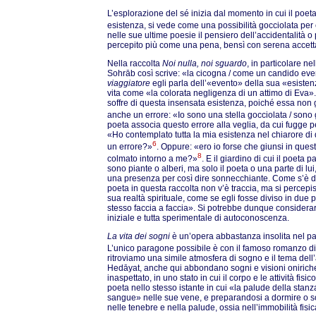
L’esplorazione del sé inizia dal momento in cui il poeta
esistenza, si vede come una possibilità gocciolata pe
nelle sue ultime poesie il pensiero dell’accidentalità 
percepito più come una pena, bensì con serena accet
Nella raccolta
Noi nulla, noi sguardo
, in particolare n
Sohrāb così scrive: «la cicogna / come un candido eve
viaggiatore
egli parla dell’«evento» della sua «esisten
vita come «la colorata negligenza di un attimo di Eva».
soffre di questa insensata esistenza, poiché essa non 
anche un errore: «Io sono una stella gocciolata / sono 
poeta associa questo errore alla veglia, da cui fugge
«Ho contemplato tutta la mia esistenza nel chiarore di 
6
un errore?»
. Oppure: «ero io forse che giunsi in quest
8
colmato intorno a me?»
. E il giardino di cui il poeta 
sono piante o alberi, ma solo il poeta o una parte di lui, 
una presenza per così dire sonnecchiante. Come s’è dett
poeta in questa raccolta non v’è traccia, ma si percep
sua realtà spirituale, come se egli fosse diviso in due 
stesso faccia a faccia». Si potrebbe dunque consider
iniziale e tutta sperimentale di autoconoscenza.
La vita dei sogni
è un’opera abbastanza insolita nel 
L’unico paragone possibile è con il famoso romanzo 
ritroviamo una simile atmosfera di sogno e il tema de
Hedāyat, anche qui abbondano sogni e visioni onirich
inaspettato, in uno stato in cui il corpo e le attività fisi
poeta nello stesso istante in cui «la palude della stan
sangue» nelle sue vene, e preparandosi a dormire o so
nelle tenebre e nella palude, ossia nell’immobilità fis