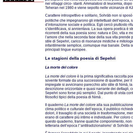
nei villaggi circo- stanti. Ammalatosi di leucemia, dopo 
Teheran nel 1980 e viene sepolto nelle vicinanze di K
Carattere introspettivo e solitario, Sohrāb non si spos
politiche che impegnarono gli intellettuali dell’epoca
d’intonazione sociale e politica. Egli cercò piuttosto rif
s’identificava, si annientava. La sua opera poetica è st
ricorrenti della sua poesia sono: natura e Dio, vita e mo
l’amore che nella seconda fase della sua vita prende 
stile di Sepehri, carico di risonanze mistiche e mitologi
infantilmente semplice, comunque mai banale. Della su
principali lingue europee.
Le stagioni della poesia di Sepehri
La morte del colore
La morte del colore
è la prima significativa raccolta p
sovente formate da una successione di quartine, per il
impiegate si avvicinano parecchio allo stile di Nimā, 
descrizione orizzontale e quasi narrante dei dettagli, co
Sepehri sono forse più semplici. Dal punto di vista conte
filosofici tipici della poesia di Nimā .
Il quaderno
La morte del colore
alla sua pubblicazione
clima politico e culturale dell’epoca, il pubblico rich
dolori, il travaglio di una società in trasformazione, me
erano di carattere più intimo e individuale. Per coloro
questo quaderno, tranne qualche componimento, non ris
letteraria dell’epoca l’‘antitradizionalismo’ di Sohrāb