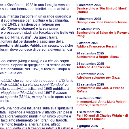
sce a Kāshān nel 1928 in una famiglia versata
5 dicembre 2025
Semicerchio a "Più libri più liberi"
 sulla sua formazione intellettuale e artistica.
(Roma)
 sua infanzia trascorre in un grande giardino a
3 dicembre 2025
l suo interesse per la pittura e la calligrafia.
Dialogo con Jorie Graham-Torino
, nel 1943, si trasferisce a Teheran per
prato
(
Kenār-e chaman
) è la sua prima
12 ottobre 2025
prosegue gli studi alla Facoltà delle Belle Arti
Semicerchio al Salon de la Revue d
Parigi
2
esia di Nimā Yushij
. Da questi trarrà
 lontani dal perdurante classicismo della
9 ottobre 2025
poetiche stilizzate. Pubblica in seguito qualche
Addio a Francesco Recami
letterari, dove conosce di persona diversi famosi
26 settembre 2025
Semicerchio a Bright -Siena
 del colore
(
Marg-e rang
) e
La vita dei sogni
24 settembre 2025
importanti. Sepehri in quegli anni si dedica anche
Addio ad Ana Siekiera
 e e individuali. Nel 1957, si reca in Europa a
a di Belle Arti.
22 settembre 2025
Adesione sciopero per Gaza
-eāftāb
) che comprende tre quaderni:
L’Oriente
 Āvār-eāftāb
) e
La vita dei sogni
(
Zendegi-ye
21 settembre 2025
Semicerchio col CRIC a Firenze
lla sua attività artistica: nel 1965 pubblica
Il
RiVista
Il viaggiatore
(
Mosāfer
) e nel 1967
Il volume
 noi sguardo
(
M hich, m neg h
), tutte opere che
9 settembre 2025
attito.
In memoria di Anna Maria Volpini -
Firenze, 9 settembre
à una notevole influenza sulla sua spiritualità.
atali, riprende a viaggiare visitando vari paesi
1 settembre 2025
Per i 90 anni di Charles Wright - di
no ad allora vengono riuniti in un unico volume e
Antonella Francini
 facciamo riferimento per i brani qui tradotti.
 molto legato alla terra natale, affetto
7 giugno 2025
imi anni della vita li trascorse infatti a Kāshān e