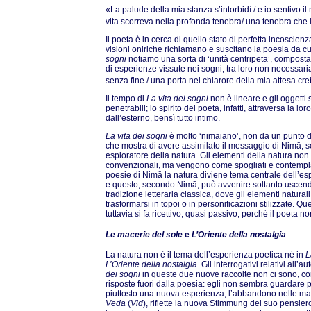
«La palude della mia stanza s’intorbidì / e io sentivo 
vita scorreva nella profonda tenebra/ una tenebra che 
Il poeta è in cerca di quello stato di perfetta incoscienz
visioni oniriche richiamano e suscitano la poesia da cui
sogni
notiamo una sorta di ‘unità centripeta’, compost
di esperienze vissute nei sogni, tra loro non necessari
senza fine / una porta nel chiarore della mia attesa cr
Il tempo di
La vita dei sogni
non è lineare e gli oggetti
penetrabili; lo spirito del poeta, infatti, attraversa la l
dall’esterno, bensì tutto intimo.
La vita dei sogni
è molto ‘nimaiano’, non da un punto d
che mostra di avere assimilato il messaggio di Nimā, s
esploratore della natura. Gli elementi della natura non 
convenzionali, ma vengono come spogliati e contemplat
poesie di Nimā la natura diviene tema centrale dell’esp
e questo, secondo Nimā, può avvenire soltanto uscen
tradizione letteraria classica, dove gli elementi natur
trasformarsi in topoi o in personificazioni stilizzate. Q
tuttavia si fa ricettivo, quasi passivo, perché il poeta 
Le macerie del sole
e
L’Oriente della nostalgia
La natura non è il tema dell’esperienza poetica né in
L
L’Oriente della nostalgia
. Gli interrogativi relativi al
dei sogni
in queste due nuove raccolte non ci sono, co
risposte fuori dalla poesia: egli non sembra guardare p
piuttosto una nuova esperienza, l’abbandono nelle mani
Veda
(
Vid
), riflette la nuova Stimmung del suo pensier