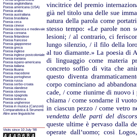
vincitrice del premio internazion
Poesia angloindiana
Poesia americana (USA)
Poesia araba
già
nel titolo una delle sue imma
Poesia australiana
Poesia brasiliana
natura della parola come
portatr
Poesia ceca
Poesia cinese
stesso
tempo: «Le parole non so
Poesia classica e medievale
Poesia coreana
lesioni; / al contrario, ci ferisco
Poesia finlandese
Poesia francese
lungo silenzio, / il
filo della lo
Poesia giapponese
Poesia greca
al
tuo diamante.» La poesia di A
Poesia inglese
Poesia inglese postcoloniale
Poesia iraniana
di linguaggio come materia
p
Poesia ispano-americana
Poesia italiana
concreto soffio
di vita che ani
Poesia lituana
Poesia macedone
questo diventa drammaticament
Poesia portoghese
Poesia russa
corpo cominciano ad
abbandona
Poesia serbo-croata
Poesia olandese
cade, / come riunirne di nuovo i 
Poesia slovena
Poesia spagnola
chiama / come sondarne
il vuoto
Poesia tedesca
Poesia ungherese
Poesia in musica (Canzoni)
in
ciascun pezzo / come vetro ne
Comparatistica & Strumenti
Altre aree linguistiche
vendetta delle parti del
discor
queste
ultime è pervaso dalla de
Visits since 10 July '98
operate dall’uomo; così Logos