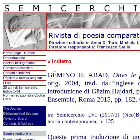
Home-page - Numeri
Presentazione
« indietro
Sezioni bibliografiche
Comitato scientifico
Contatti e indirizzi
GÉMINO H. ABAD,
Dove le
Dépliant e cedola acquisti
orig. 2004, trad. dall’inglese
Links
20 anni di Semicerchio.
introduzione di Gëzim
Hajdari, p
Indice 1-34
Norme redazionali e Codice
Ensemble,
Roma 2015, pp. 182, 
Etico
The Journal
Bibliographical Sections
in: Semicerchio LVI (2017/1) (Neo)Ba
Advisory Board
teoria contemporanea, p. 125
Contacts & Address
Saggi e testi online
Questa prima traduzione di un
Poesia angloafricana