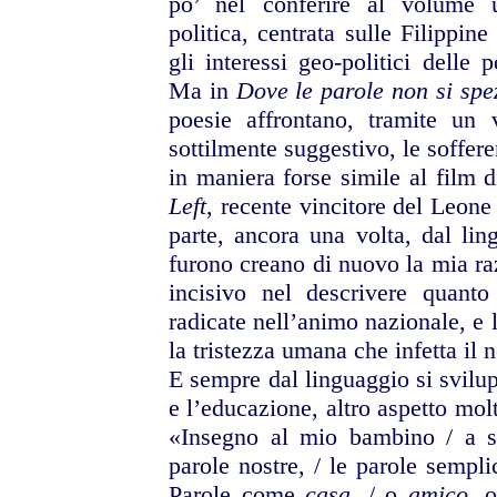
po’ nel
conferire al volume 
politica, centrata sulle Filippin
gli interessi geo-politici
delle p
Ma in
Dove le parole non si sp
poesie affrontano, tramite un 
sottilmente suggestivo,
le soffere
in maniera forse simile al film 
Left
, recente vincitore del
Leone 
parte,
ancora una volta, dal lin
furono creano di nuovo la mia
ra
incisivo nel
descrivere quanto
radicate nell’animo nazionale, e 
la tristezza umana che
infetta il
E sempre dal linguaggio si svilup
e l’educazione, altro
aspetto molt
«Insegno al mio bambino / a s
parole nostre, / le parole
semplic
Parole
come
casa
, / o
amico
, 