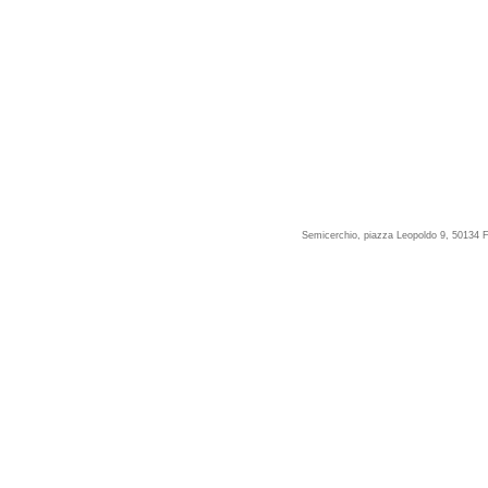
Semicerchio, piazza Leopoldo 9, 50134 F