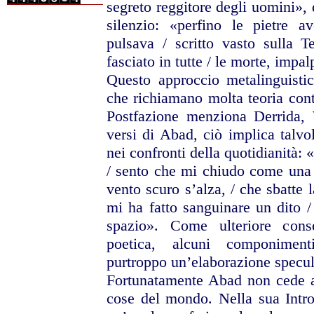
segreto reggitore
degli uomini», 
silenzio: «perfino le pietre a
pulsava / scritto vasto sulla Te
fasciato in tutte / le
morte, impalp
Questo approccio metalinguistic
che richiamano molta teoria
con
Postfazione
menziona Derrida, 
versi di Abad, ciò implica talvo
nei confronti della
quotidianità: 
/ sento che mi chiudo come una 
vento scuro s’alza, / che
sbatte 
mi ha
fatto sanguinare un dito /
spazio». Come ulteriore cons
poetica, alcuni
componiment
purtroppo
un’elaborazione specul
Fortunatamente Abad non cede a
cose del mondo. Nella
sua Intr