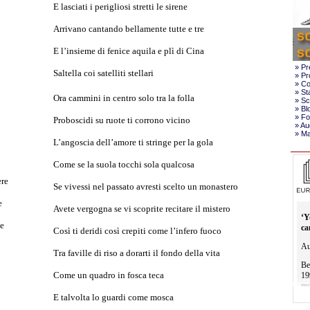
E lasciati i perigliosi stretti le sirene
Arrivano cantando bellamente tutte e tre
E l’insieme di fenice aquila e plì di Cina
»
Pr
Saltella coi satelliti stellari
»
Pr
»
Co
»
St
Ora cammini in centro solo tra la folla
»
Scr
»
Bl
»
Fo
Proboscidi su ruote ti corrono vicino
»
Aud
»
Mat
L’angoscia dell’amore ti stringe per la gola
Come se la suola tocchi sola qualcosa
ère
Se vivessi nel passato avresti scelto un monastero
e
Avete vergogna se vi scoprite recitare il mistero
le
Così ti deridi così crepiti come l’infero fuoco
Tra faville di riso a dorarti il fondo della vita
Come un quadro in fosca teca
E talvolta lo guardi come mosca