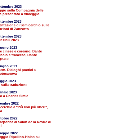
ettembre 2023
aggio sulla Compagnia delle
e presentato a Viareggio
ettembre 2023
entazione di Semicerchio sulle
uzioni di Zanzotto
ettembre 2023
nsibili 2023
iugno 2023
e cinese e coreano, Dante
nolo e francese, Dante
gnato
iugno 2023
em. Dialoghi poetici a
iotecanova
ggio 2023
 sulla traduzione
nnaio 2023
o a Charles Simic
cembre 2022
erchio a "Più libri più liberi",
a
ttobre 2022
eporica al Salon de la Revue di
i
aggio 2022
eggio Ripellino-Holan su