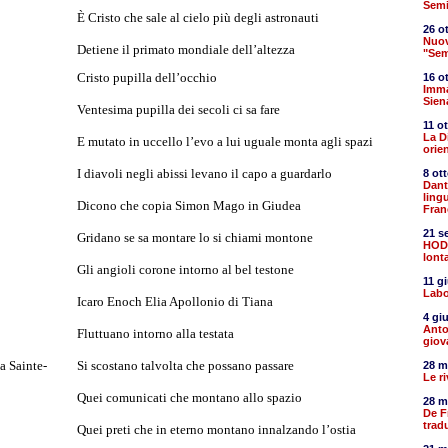
Semi
È Cristo che sale al cielo più degli astronauti
26 o
Nuov
Detiene il primato mondiale dell’altezza
"Sem
Cristo pupilla dell’occhio
16 o
Imma
Sien
Ventesima pupilla dei secoli ci sa fare
11 o
La D
E mutato in uccello l’evo a lui uguale monta agli spazi
orien
I diavoli negli abissi levano il capo a guardarlo
8 ot
Dante
ling
Dicono che copia Simon Mago in Giudea
Fran
21 s
Gridano se sa montare lo si chiami montone
HODO
lont
Gli angioli corone intorno al bel testone
11 g
Labo
Icaro Enoch Elia Apollonio di Tiana
4 gi
Anto
Fluttuano intorno alla testata
giov
la Sainte-
Si scostano talvolta che possano passare
28 m
Le r
Quei comunicati che montano allo spazio
28 m
De F
trad
Quei preti che in eterno montano innalzando l’ostia