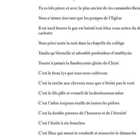
Tu es très pieux et avec le plus ancien de tes camarades Ren
Vous n’aimez rien tant que les pompes de l’Eglise
Il est neuf heures le gaz est baissé tout bleu vous sortez du d
cachette
Vous priez toute la nuit dans la chapelle du collège
Tandis qu’éternelle et adorable profondeur d’améthyste
Tourne à jamais la flamboyante gloire du Christ
C’est le beau lys que tous nous cultivons
C’est la torche aux cheveux roux que n’éteint pas le vent
C’est le fils pâle et vermeil de la douloureuse mère
C’est l’arbre toujours touffu de toutes les prières
C’est la double potence de l’honneur et de l’éternité
C’est l’étoile à six branches
C’est Dieu qui meurt le vendredi et ressuscite le dimanche