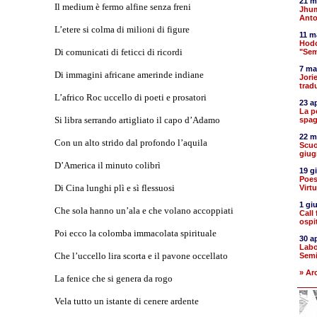
21 m
Il medium è fermo alfine senza freni
Jhum
Anto
L’etere si colma di milioni di figure
11 m
Hodo
Di comunicati di feticci di ricordi
"Sem
7 ma
Di immagini africane amerinde indiane
Jori
tradu
L’africo Roc uccello di poeti e prosatori
23 a
La p
Si libra serrando artigliato il capo d’Adamo
spag
22 m
Con un alto strido dal profondo l’aquila
Scuo
giug
D’America il minuto colibrì
19 g
Poes
Di Cina lunghi plì e sì flessuosi
Virt
1 gi
Che sola hanno un’ala e che volano accoppiati
Call
ospi
Poi ecco la colomba immacolata spirituale
30 a
Labo
Che l’uccello lira scorta e il pavone occellato
Semi
» Ar
La fenice che si genera da rogo
Vela tutto un istante di cenere ardente