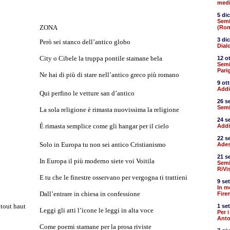
medi
5 di
Semic
ZONA
(Ro
3 di
Però sei stanco dell’antico globo
Dial
City o Cibele la truppa pontile stamane bela
12 o
Semi
Parig
Ne hai di più di stare nell’antico greco più romano
9 ot
Addi
Qui perfino le vetture san d’antico
26 s
Semi
La sola religione è rimasta nuovissima la religione
24 s
È rimasta semplice come gli hangar per il cielo
Addi
22 s
Solo in Europa tu non sei antico Cristianismo
Ades
21 s
In Europa il più moderno siete voi Voitila
Semi
RiVi
E tu che le finestre osservano per vergogna ti trattieni
9 se
In m
Dall’entrare in chiesa in confessione
Fire
 tout haut
1 se
Leggi gli atti l’icone le leggi in alta voce
Per i
Anto
Come poemi stamane per la prosa riviste