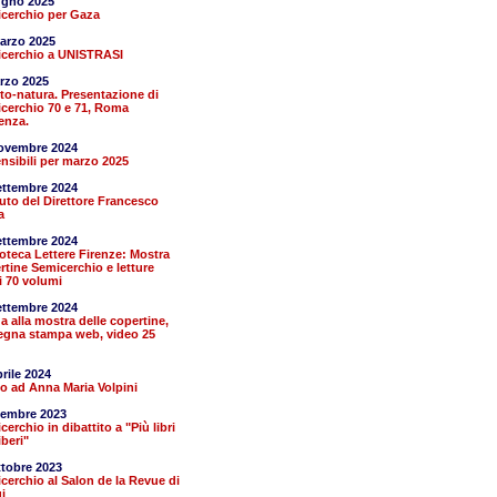
ugno 2025
cerchio per Gaza
arzo 2025
cerchio a UNISTRASI
rzo 2025
esto-natura. Presentazione di
cerchio 70 e 71, Roma
enza.
ovembre 2024
nsibili per marzo 2025
ettembre 2024
aluto del Direttore Francesco
a
ettembre 2024
ioteca Lettere Firenze: Mostra
rtine Semicerchio e letture
i 70 volumi
ettembre 2024
a alla mostra delle copertine,
egna stampa web, video 25
prile 2024
o ad Anna Maria Volpini
cembre 2023
erchio in dibattito a "Più libri
iberi"
ttobre 2023
cerchio al Salon de la Revue di
i