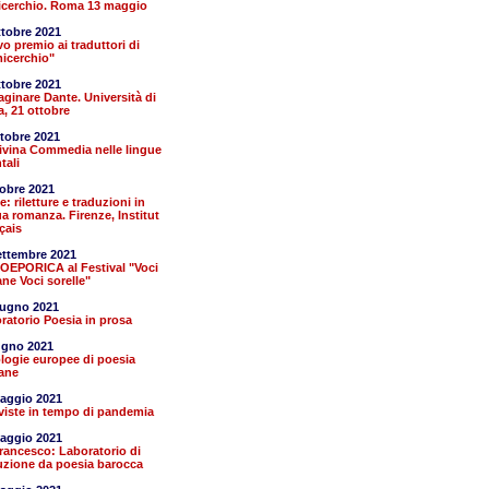
cerchio. Roma 13 maggio
ttobre 2021
o premio ai traduttori di
icerchio"
ttobre 2021
ginare Dante. Università di
a, 21 ottobre
ttobre 2021
ivina Commedia nelle lingue
tali
tobre 2021
: riletture e traduzioni in
ua romanza. Firenze, Institut
çais
ettembre 2021
EPORICA al Festival "Voci
ane Voci sorelle"
iugno 2021
ratorio Poesia in prosa
ugno 2021
logie europee di poesia
ane
aggio 2021
iviste in tempo di pandemia
aggio 2021
rancesco: Laboratorio di
uzione da poesia barocca