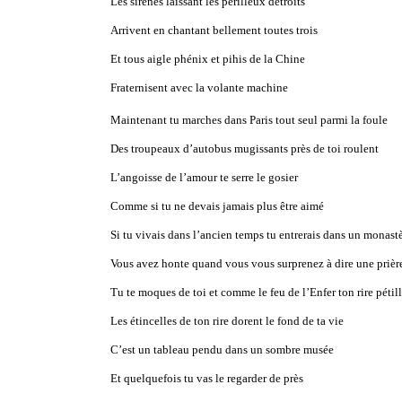
Les sirènes laissant les périlleux détroits
Arrivent en chantant bellement toutes trois
Et tous aigle phénix et pihis de la Chine
Fraternisent avec la volante machine
Maintenant tu marches dans Paris tout seul parmi la foule
Des troupeaux d’autobus mugissants près de toi roulent
L’angoisse de l’amour te serre le gosier
Comme si tu ne devais jamais plus être aimé
Si tu vivais dans l’ancien temps tu entrerais dans un monast
Vous avez honte quand vous vous surprenez à dire une prièr
Tu te moques de toi et comme le feu de l’Enfer ton rire pétil
Les étincelles de ton rire dorent le fond de ta vie
C’est un tableau pendu dans un sombre musée
Et quelquefois tu vas le regarder de près