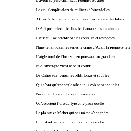
L’avion se pose enfin sans refermer les ailes
Le ciel s’emplit alors de millions d’hirondelles
A tire-d’aile viennent les corbeaux les faucons les hiboux
D’Afrique arrivent les ibis les flamants les marabouts
L’oiseau Roc célébré par les conteurs et les poètes
Plane tenant dans les serres le crâne d’Adam la première tête
L’aigle fond de l’horizon en poussant un grand cri
Et d’Amérique vient le petit colibri
De Chine sont venus les pihis longs et souples
Qui n’ont qu’une seule aile et qui volent par couples
Puis voici la colombe esprit immaculé
Qu’escortent l’oiseau-lyre et le paon ocellé
Le phénix ce bûcher qui soi-même s’engendre
Un instant voile tout de son ardente cendre