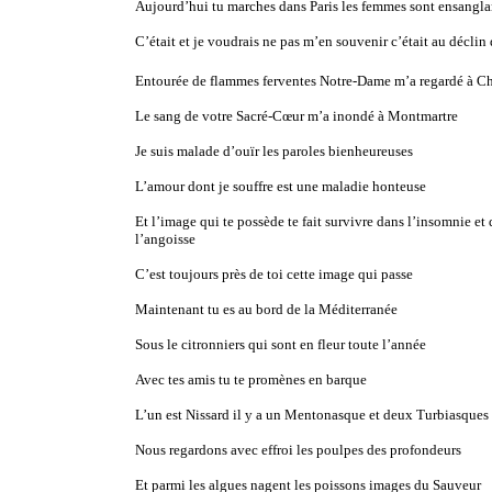
Aujourd’hui tu marches dans Paris les femmes sont ensangla
C’était et je voudrais ne pas m’en souvenir c’était au déclin
Entourée de flammes ferventes Notre-Dame m’a regardé à Ch
Le sang de votre Sacré-Cœur m’a inondé à Montmartre
Je suis malade d’ouïr les paroles bienheureuses
L’amour dont je souffre est une maladie honteuse
Et l’image qui te possède te fait survivre dans l’insomnie et
l’angoisse
C’est toujours près de toi cette image qui passe
Maintenant tu es au bord de la Méditerranée
Sous le citronniers qui sont en fleur toute l’année
Avec tes amis tu te promènes en barque
L’un est Nissard il y a un Mentonasque et deux Turbiasques
Nous regardons avec effroi les poulpes des profondeurs
Et parmi les algues nagent les poissons images du Sauveur