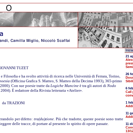
Inizi
21 a
Ales
pres
Semi
IOVANNI TUZET
26 f
 Filosofia e ha svolto attività di ricerca nelle Università di Ferrara, Torino,
Doss
poesia
(Officina Grafica S. Matteo, S. Matteo della Decima 1993), 365-primo
Sibil
2000). Con sue poesie tratte da
Logiche Mancine
è tra gli autori di
Nodo
6 fe
2004). È redattore della Rivista letteraria «Atelier».
Call 
conv
da TRAZIONI
1 fe
Addi
11 g
Addi
terandolo per difetto:
tra(du)zione
. Più che tradotte, queste poesie sono tratte
eggere delle tracce, di portare al presente lo spirito di opere passate.
11 d
Conv
13/1