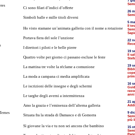
7 gi
Semi
ères
Ci sono filari d’indici d’offerte
26 m
Semi
Simboli balle e mille titoli diversi
5 ma
Il t
Ho visto stamane un’animata galleria con il nome a rotazione
Semi
Sapi
Portava fiera del sole l’unzione
22 n
Rece
s
I direttori i piloti e le belle pierre
19 s
Il s
Quattro volte per giorno ci passano escluse le feste
Stell
19 s
La mattina tre volte la réclame a comunione
Bibl
cope
La moda a campana ci media amplificata
prim
16 s
Le iscrizioni delle insegne e degli schermi
Guid
rass
anni
Le targhe degli averni a intermittenza
21 a
Amo la grazia e l’eminenza dell’alterna galleria
Addi
 Ternes
9 di
Situata fra la strada di Damasco e di Gomorra
Semic
più l
Sì giovane la via e tu non sei ancora che bambino
15 o
Semi
Parig