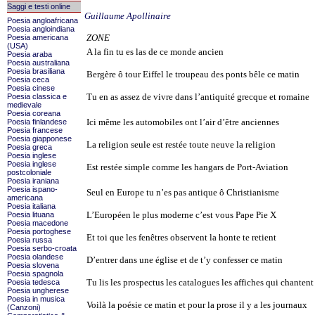
Saggi e testi online
Guillaume Apollinaire
Poesia angloafricana
Poesia angloindiana
ZONE
Poesia americana
(USA)
A la fin tu es las de ce monde ancien
Poesia araba
Poesia australiana
Poesia brasiliana
Bergère ô tour Eiffel le troupeau des ponts bêle ce matin
Poesia ceca
Poesia cinese
Tu en as assez de vivre dans l’antiquité grecque et romaine
Poesia classica e
medievale
Poesia coreana
Ici même les automobiles ont l’air d’être anciennes
Poesia finlandese
Poesia francese
Poesia giapponese
La religion seule est restée toute neuve la religion
Poesia greca
Poesia inglese
Poesia inglese
Est restée simple comme les hangars de Port-Aviation
postcoloniale
Poesia iraniana
Poesia ispano-
Seul en Europe tu n’es pas antique ô Christianisme
americana
Poesia italiana
L’Européen le plus moderne c’est vous Pape Pie X
Poesia lituana
Poesia macedone
Poesia portoghese
Et toi que les fenêtres observent la honte te retient
Poesia russa
Poesia serbo-croata
Poesia olandese
D’entrer dans une église et de t’y confesser ce matin
Poesia slovena
Poesia spagnola
Tu lis les prospectus les catalogues les affiches qui chantent
Poesia tedesca
Poesia ungherese
Poesia in musica
Voilà la poésie ce matin et pour la prose il y a les journaux
(Canzoni)