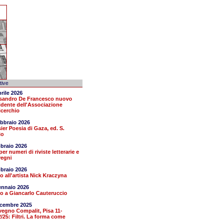
ative
prile 2026
sandro De Francesco nuovo
idente dell'Associazione
cerchio
ebbraio 2026
ier Poesia di Gaza, ed. S.
io
bbraio 2026
per numeri di riviste letterarie e
egni
bbraio 2026
o all'artista Nick Kraczyna
ennaio 2026
o a Giancarlo Cauteruccio
icembre 2025
egno Compalit, Pisa 11-
2/25: Filtri. La forma come