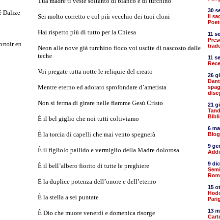
Tua madre ti veste soltanto di bianco e di turchino
30 s
é Dalize
Sei molto corretto e col più vecchio dei tuoi cloni
Il s
Poet
Hai rispetto più di tutto per la Chiesa
11 s
Pres
ortoir en
trad
Neon alle nove già turchino fioco voi uscite di nascosto dalle
teche
11 s
Rece
Voi pregate tutta notte le reliquie del creato
26 g
Dant
Mentre eterno ed adorato sprofondare d’ametista
spag
dise
Non si ferma di girare nelle fiamme Gesù Cristo
21 g
Tand
Bibl
È il bel giglio che noi tutti coltiviamo
6 ma
È la torcia di capelli che mai vento spegnerà
Blog
9 ge
È il figliolo pallido e vermiglio della Madre dolorosa
Addi
9 di
È il bell’albero fiorito di tutte le preghiere
Semic
Rom
È la duplice potenza dell’onore e dell’eterno
15 o
Hodo
È la stella a sei puntate
Parig
13 m
È Dio che muore venerdì e domenica risorge
Cart