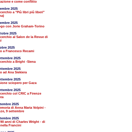
azione e come conflitto
cembre 2025
erchio a "Più libri più liberi"
ma)
cembre 2025
ogo con Jorie Graham-Torino
ttobre 2025
cerchio al Salon de la Revue di
i
tobre 2025
o a Francesco Recami
ettembre 2025
cerchio a Bright -Siena
ettembre 2025
o ad Ana Siekiera
ettembre 2025
ione sciopero per Gaza
ettembre 2025
cerchio col CRIC a Firenze
sta
ttembre 2025
emoria di Anna Maria Volpini -
nze, 9 settembre
ttembre 2025
 90 anni di Charles Wright - di
nella Francini