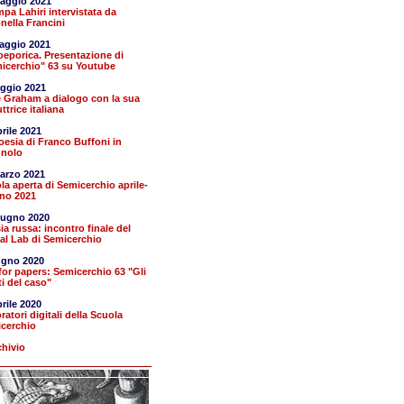
aggio 2021
pa Lahiri intervistata da
nella Francini
aggio 2021
eporica. Presentazione di
icerchio" 63 su Youtube
ggio 2021
e Graham a dialogo con la sua
ttrice italiana
prile 2021
oesia di Franco Buffoni in
nolo
arzo 2021
la aperta di Semicerchio aprile-
no 2021
iugno 2020
ia russa: incontro finale del
ual Lab di Semicerchio
ugno 2020
 for papers: Semicerchio 63 "Gli
ti del caso"
prile 2020
ratori digitali della Scuola
cerchio
chivio