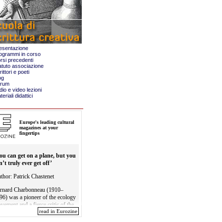
esentazione
ogrammi in corso
rsi precedenti
atuto associazione
ittori e poeti
og
rum
io e video lezioni
eriali didattici