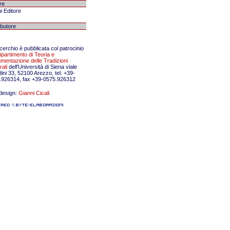
re
i Editore
ibutore
erchio è pubblicata col patrocinio
ipartimento di Teoria e
mentazione delle Tradizioni
rali
dell'Università di Siena viale
dini 33, 52100 Arezzo, tel. +39-
.926314, fax +39-0575.926312
design:
Gianni Cicali