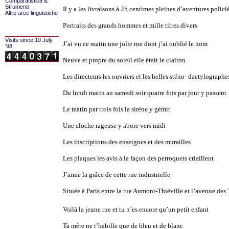
Comparatistica &
Strumenti
Il y a les livraisons à 25 centimes pleines d’aventures polici
Altre aree linguistiche
Portraits des grands hommes et mille titres divers
Visits since 10 July
J’ai vu ce matin une jolie rue dont j’ai oublié le nom
'98
Neuve et propre du soleil elle était le clairon
Les directeurs les ouvriers et les belles sténo- dactylographe
Du lundi matin au samedi soir quatre fois par jour y passent
Le matin par trois fois la sirène y gémit
Une cloche rageuse y aboie vers midi
Les inscriptions des enseignes et des murailles
Les plaques les avis à la façon des perroquets criaillent
J’aime la grâce de cette rue industrielle
Située à Paris entre la rue Aumont-Thiéville et l’avenue des
Voilà la jeune rue et tu n’es encore qu’un petit enfant
Ta mère ne t’habille que de bleu et de blanc