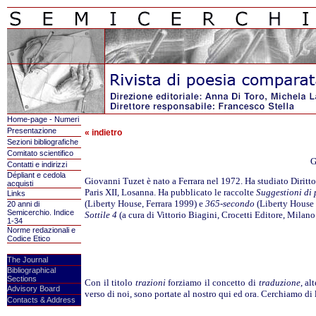
Home-page - Numeri
Presentazione
« indietro
Sezioni bibliografiche
Comitato scientifico
G
Contatti e indirizzi
Dépliant e cedola
Giovanni Tuzet è nato a Ferrara nel 1972. Ha studiato Diritto e
acquisti
Paris XII, Losanna. Ha pubblicato le raccolte
Suggestioni di 
Links
(Liberty House, Ferrara 1999) e
365-secondo
(Liberty House 
20 anni di
Semicerchio. Indice
Sottile 4
(a cura di Vittorio Biagini, Crocetti Editore, Milano 
1-34
Norme redazionali e
Codice Etico
The Journal
Bibliographical
Sections
Con il titolo
trazioni
forziamo il concetto di
traduzione
, al
Advisory Board
verso di noi, sono portate al nostro qui ed ora. Cerchiamo di l
Contacts & Address