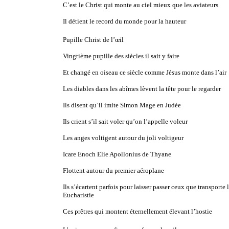
C’est le Christ qui monte au ciel mieux que les aviateurs
Il détient le record du monde pour la hauteur
Pupille Christ de l’œil
Vingtième pupille des siècles il sait y faire
Et changé en oiseau ce siècle comme Jésus monte dans l’air
Les diables dans les abîmes lèvent la tête pour le regarder
Ils disent qu’il imite Simon Mage en Judée
Ils crient s’il sait voler qu’on l’appelle voleur
Les anges voltigent autour du joli voltigeur
Icare Enoch Elie Apollonius de Thyane
Flottent autour du premier aéroplane
Ils s’écartent parfois pour laisser passer ceux que transporte 
Eucharistie
Ces prêtres qui montent éternellement élevant l’hostie