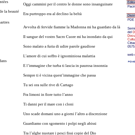
ntées
Edito
Oggi cammini per il centro le donne sono insanguinate
Pacin
 de la beauté
Era purtroppo era al declino la beltà
Distr
PDE
artres
Avvolta di fervide fiamme la Madonna mi ha guardato da là
Semic
del
D
Docu
Il sangue del vostro Sacro Cuore mi ha inondato da qui
Cultu
Citta
Sono malato a furia di udire parole gaudiose
0575
web 
L’amore di cui soffro è ignominiosa malattia
 dans
E l’immagine che turba ti lascia in paurosa insonnia
Sempre ti è vicina quest’immagine che passa
Tu sei ora sulle rive di Cartago
Fra limoni in fiore tutto l’anno
Ti danni per il mare con i cloni
Uno scade domani uno a giorni l’altro a discrezione
Guardiamo con sgomento i polpi negli abissi
Tra l’alghe nuotare i pesci fissi copie del Dio