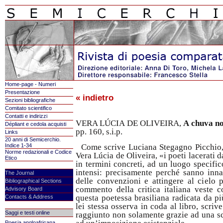
Home-page - Numeri
Presentazione
« indietro
Sezioni bibliografiche
Comitato scientifico
Contatti e indirizzi
VERA LÚCIA DE OLIVEIRA,
A chuva no
Dépliant e cedola acquisti
pp. 160, s.i.p.
Links
20 anni di Semicerchio.
Indice 1-34
Come scrive Luciana Stegagno Picchio, 
Norme redazionali e Codice
Vera Lúcia de Oliveira, «i poeti lacerati 
Etico
in termini concreti, ad un luogo specific
intensi: precisamente perché sanno innal
The Journal
delle convenzioni e attingere al cielo pu
Bibliographical Sections
commento della critica italiana veste c
Advisory Board
questa poetessa brasiliana radicata da pi
Contacts & Address
lei stessa osserva in coda al libro, scriv
Saggi e testi online
raggiunto non solamente grazie ad una sce
Poesia angloafricana