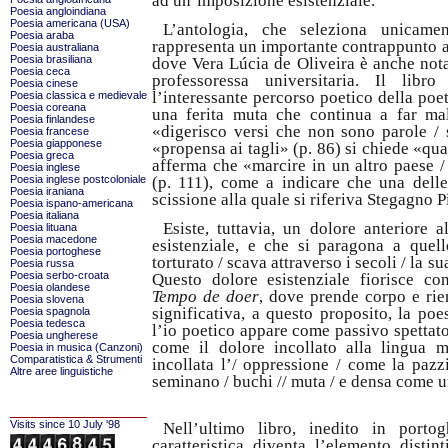
ad un’imposizione esistenziale.
Poesia angloindiana
Poesia americana (USA)
L’antologia, che seleziona unicamen
Poesia araba
rappresenta un importante contrappunto all
Poesia australiana
Poesia brasiliana
dove Vera Lúcia de Oliveira è anche nota 
Poesia ceca
professoressa universitaria. Il libr
Poesia cinese
l’interessante percorso poetico della poete
Poesia classica e medievale
Poesia coreana
una ferita muta che continua a far ma
Poesia finlandese
«digerisco versi che non sono parole / 
Poesia francese
Poesia giapponese
«propensa ai tagli» (p. 86) si chiede «qua
Poesia greca
afferma che «marcire in un altro paese 
Poesia inglese
Poesia inglese postcoloniale
(p. 111), come a indicare che una delle
Poesia iraniana
scissione alla quale si riferiva Stegagno P
Poesia ispano-americana
Poesia italiana
Esiste, tuttavia, un dolore anteriore 
Poesia lituana
Poesia macedone
esistenziale, e che si paragona a quell
Poesia portoghese
torturato / scava attraverso i secoli / la s
Poesia russa
Poesia serbo-croata
Questo dolore esistenziale fiorisce con
Poesia olandese
Tempo de doer
, dove prende corpo e rie
Poesia slovena
significativa, a questo proposito, la po
Poesia spagnola
Poesia tedesca
l’io poetico appare come passivo spettat
Poesia ungherese
come il dolore incollato alla lingua 
Poesia in musica (Canzoni)
Comparatistica & Strumenti
incollata l’/ oppressione / come la pazzi
Altre aree linguistiche
seminano / buchi // muta / e densa come u
Visits since 10 July '98
Nell’ultimo libro, inedito in porto
caratteristica diventa l’elemento disti