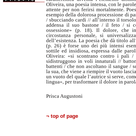
Oliveira, una poesia intensa, con le parole
attente per non ferirsi mortalmente. Po
esempio della dolorosa processione di par
/ sbucciando cardi // all’interno il torsolo
addensa il suo bastone / il feto / si c
ossessione» (p. 18). Il dolore, che i
circostanza personale, si universaliz
dell’esistenza. La poesia che dà titolo al
(p. 26) è forse uno dei più intensi esem
sottile ed insidiosa, espressa dalle par
Oliveira: «si scontrano contro i pali / g
sidistruggono in voli innaturali // batto
battenti / che non ascoltano il sangue / s
la sua, che viene a riempire il vuoto lascia
un vuoto del quale l’autrice si serve, come
lingua», per trasformare il dolore in parol
Prisca Augustoni
¬ top of page