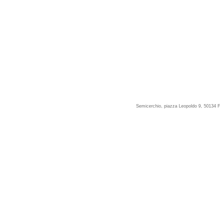
Semicerchio, piazza Leopoldo 9, 50134 F