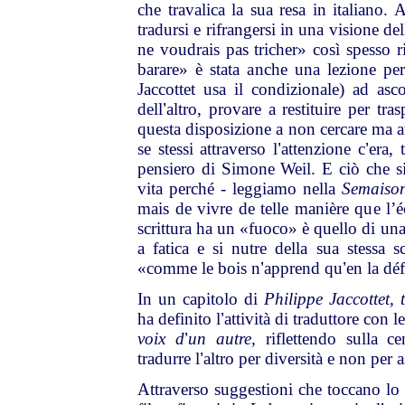
che travalica la sua resa in italiano
tradursi e rifrangersi in una visione de
ne voudrais pas tricher» così spesso 
barare» è stata anche una lezione per
Jaccottet usa il condizionale) ad as
dell
’
altro, provare a restituire per tr
questa disposizione a non cercare ma a
se stessi attraverso l
’
attenzione c
’
era, 
pensiero di Simone Weil. E ciò che s
vita perché - leggiamo nella
Semais
mais de vivre de telle manière que l’éc
scrittura ha un «fuoco» è quello di una
a fatica e si nutre della sua stessa sco
«comme le bois n
’
apprend qu
’
en la dé
In un capitolo di
Philippe Jaccottet, 
ha definito l
’
attività di traduttore con l
voix d
’
un autre,
riflettendo sulla c
tradurre l
’
altro per diversità e non per 
Attraverso suggestioni che toccano lo Z