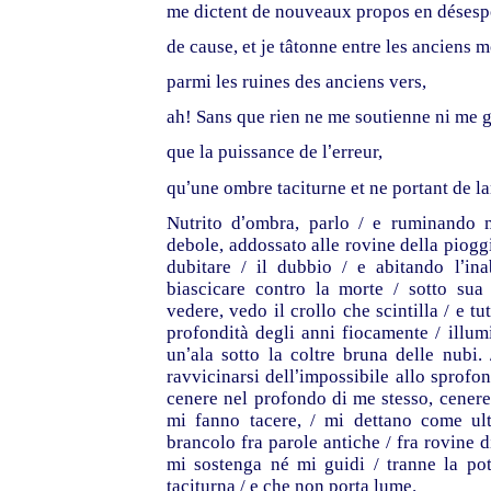
me dictent de nouveaux propos en désesp
de cause, et je tâtonne entre les anciens 
parmi les ruines des anciens vers,
ah! Sans que rien ne me soutienne ni me 
que la puissance de l
’
erreur,
qu
’
une ombre taciturne et ne portant de l
Nutrito d
’
ombra, parlo / e ruminando m
debole, addossato alle rovine della pioggi
dubitare / il dubbio / e abitando l
’
ina
biascicare contro la morte / sotto sua 
vedere, vedo il crollo che scintilla / e tut
profondità degli anni fiocamente / illumi
un
’
ala sotto la coltre bruna delle nubi. 
ravvicinarsi dell
’
impossibile allo sprofon
cenere nel profondo di me stesso, cenere /
mi fanno tacere, / mi dettano come ult
brancolo fra parole antiche / fra rovine d
mi sostenga né mi guidi / tranne la pot
taciturna / e che non porta lume.