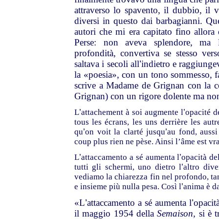
attraverso lo spavento, il dubbio, il
diversi in questo dai barbagianni. Qu
autori che mi era capitato fino allora
Perse: non aveva splendore, ma 
profondità, convertiva se stesso ver
saltava i secoli all
’
indietro e raggiunge
la «poesia», con un tono sommesso, 
scrive a Madame de Grignan con la co
Grignan) con un rigore dolente ma n
L
’
attachement à soi augmente l
’
opacité d
tous les écrans, les uns derrière les aut
qu
’
on voit la clarté jusqu
’
au fond, auss
coup plus rien ne pèse. Ainsi l’âme est v
L
’
attaccamento a sé aumenta l
’
opacità de
tutti gli schermi, uno dietro l
’
altro div
vediamo la chiarezza fin nel profondo, ta
e insieme più nulla pesa. Così l
’
anima è da
«L
’
attaccamento a sé aumenta l
’
opacità
il maggio 1954 della
Semaison,
si è 