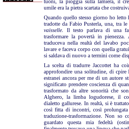
tuoni, la pioggia sulla lamiera, il cre
umile era la pietra scartata che costrui
Quando quello stesso giorno ho letto 
tradotte da Fabio Pusterla, una, tra l
vaisselle.
Il testo parlava di una fa
trasformare la povertà in pienezza.
traduceva nella realtà del lavabo poc
lavare e faceva corpo con quella gratuit
si saldava di nuovo a termini come dispe
La scelta di tradurre Jaccottet ha co
approfondire una solitudine, di cpire l
estranei ancora per me di un autore st
significato prendere coscienza di quan
trasformato da altre sonorità che son
Alghero, la limba logudorese, il co
dialetto gallurese. In realtà, si è trattat
così fitta di incontri, così prolunga
traduzione-trasformazione. Non so co
guardato questa mia fedeltà (osti
finalmente trovavo una lingua che parl