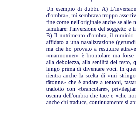
Un esempio di dubbi. A) L
’
inversio
d
’
ombra», mi sembrava troppo assertivo 
fine come nell
’
originale anche se alle
familiare: l
’
inversione del soggetto è ti
B) Il nutrimento d
’
ombra, il ruminio d
affidato a una nasalizzazione (gerundi
ma che ho provato a restituire attrave
«marmonner» è brontolare ma forse «
alla debolezza, alla senilità del testo, 
lungo prima di diventare voci. In que
rientra anche la scelta di «mi strin
tâtonne» che è andare a tentoni, tast
tradotto con «brancolare», privilegia
oscura dell
’
ombra che tace e «che no
anche chi traduce, continuamente si a