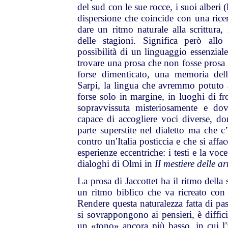
del sud con le sue rocce, i suoi alberi (l
dispersione che coincide con una ricer
dare un ritmo naturale alla scrittura
delle stagioni. Significa però allo
possibilità di un linguaggio essenziale,
trovare una prosa che non fosse prosa
forse dimenticato, una memoria dell
Sarpi, la lingua che avremmo potuto 
forse solo in margine, in luoghi di fr
sopravvissuta misteriosamente e do
capace di accogliere voci diverse, d
parte superstite nel dialetto ma che c’
contro un
’
Italia posticcia e che si affa
esperienze eccentriche: i testi e la voc
dialoghi di Olmi in
II mestiere delle a
La prosa di Jaccottet ha il ritmo della 
un ritmo biblico che va ricreato con 
Rendere questa naturalezza fatta di pass
si sovrappongono ai pensieri, è diffici
un «tono» ancora più basso, in cui l
’