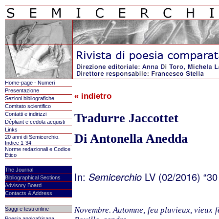
Home-page - Numeri
Presentazione
« indietro
Sezioni bibliografiche
Comitato scientifico
Contatti e indirizzi
Tradurre Jaccottet
Dépliant e cedola acquisti
Links
Di Antonella Anedda
20 anni di Semicerchio.
Indice 1-34
Norme redazionali e Codice
Etico
The Journal
In:
Semicerchio
LV (02/2016)
30
“
Bibliographical Sections
Advisory Board
Contacts & Address
Novembre. Automne, feu pluvieux, vieux fe
Saggi e testi online
Poesia angloafricana