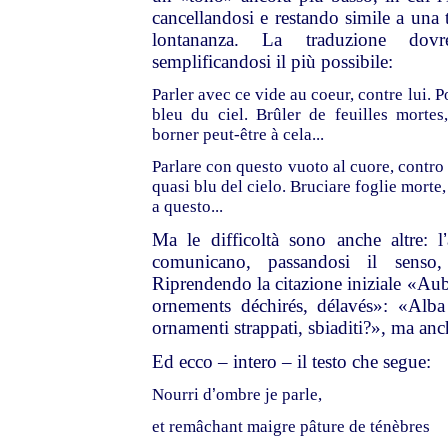
cancellandosi e restando simile a una t
lontananza. La traduzione dovr
semplificandosi il più possibile:
Parler avec ce vide au coeur, contre lui. 
bleu du ciel. Brûler de feuilles mortes
borner peut-être à cela...
Parlare con questo vuoto al cuore, contro 
quasi blu del cielo. Bruciare foglie morte, 
a questo...
Ma le difficoltà sono anche altre: l
’
comunicano, passandosi il senso,
Riprendendo la citazione iniziale «Aub
ornements déchirés, délavés»: «Alba 
ornamenti strappati, sbiaditi?», ma anch
Ed ecco – intero – il testo che segue:
Nourri d
’
ombre je parle,
et remâchant maigre pâture de ténèbres