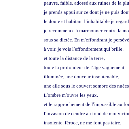
pauvre, faible, adossé aux ruines de la plu
je prends appui sur ce dont je ne puis dout
le doute et habitant l
’
inhabitable je regar
je recommence à marmonner contre la mo
sous sa dictée. En m
’
effondrant je persév
à voir, je vois l
’
effondrement qui brille,
et toute la distance de la terre,
toute la profondeur de l’âge vaguement
illuminée, une douceur insoutenable,
une aile sous le couvert sombre des nuée
L
’
ombre m
’
ouvre les yeux,
et le rapprochement de l
’
impossible au fo
l
’
invasion de cendre au fond de moi victo
insolente, féroce, ne me font pas taire,