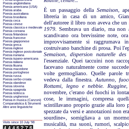
Rouille, cendre...
Poesia angloindiana
Poesia americana (USA)
È un passaggio della
Semaison,
ap
Poesia araba
Poesia australiana
libreria in casa di un amico, Gia
Poesia brasiliana
Poesia ceca
dell
’
autoree il libro non aveva che un 
Poesia cinese
Poesia classica e medievale
1979.
Sembrava un diario, ma non av
Poesia coreana
scandivano ora brevissime note, ora 
Poesia finlandese
Poesia francese
improvvisamente si raggrumava in
Poesia giapponese
Poesia greca
costruivano banchine di prosa. Poi l
’
e
Poesia inglese
Poesia inglese postcoloniale
Semaison, dispersion naturelle des
Poesia iraniana
Poesia ispano-americana
l
’
essenziale. Quei taccuini non racco
Poesia italiana
Poesia lituana
facevano naturalmente come succede
Poesia macedone
volte germogliano. Quelle parole 
Poesia portoghese
Poesia russa
vedeva dalla finestra.
Autunno, fuoc
Poesia serbo-croata
Poesia olandese
Rottami, legno e nebbie. Ruggine
Poesia slovena
Poesia spagnola
novembre, c
’
erano dei fuochi in lonta
Poesia tedesca
Poesia ungherese
cose, le immagini, compresa quel
Poesia in musica (Canzoni)
Comparatistica & Strumenti
scintillavano proprio grazie alla loro p
Altre aree linguistiche
spezzate da versi e annotazioni non er
sourdine», somigliava a un morm
Visits since 10 July '98
musicalità, ma suoni, rumori, scalpic