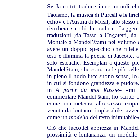
Se Jaccottet traduce interi mondi c
Taoismo, la musica di Purcell e le liri
echov e l
’
Austria di Musil, allo stesso m
riverbera su chi lo traduce. Leggere
traduzioni (da Tasso a Ungaretti, da
Montale a Mandel’štam) nel volume
avere un doppio specchio che riflette
testi e illumina la poesia di Jaccottet
solo estetiche. Esemplari a questo pr
Mandel’štam, che sono tra le più bell
in pieno il nodo luce-suono-senso, lo s
in cui si fondono grandezza e pudor
in
A partir du mot Russie
–
«mi s
commentare Mandel’štam, ho scritto c
come una meteora, allo stesso tempo
venuta da lontano, implacabile, avver
come un
modello
del resto inimitabile
Ciò che Jaccottet apprezza in Mandel’
prossimità e lontananza, un modello 