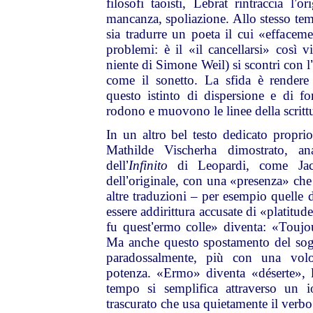
filosofi taoisti, Lebrat rintraccia l
’
or
mancanza, spoliazione. Allo stesso te
sia tradurre un poeta il cui «effacem
problemi: è il «il cancellarsi» così v
niente di Simone Weil) si scontri con l
come il sonetto. La sfida è rendere
questo istinto di dispersione e di 
rodono e muovono le linee della scritt
In un altro bel testo dedicato proprio 
Mathilde Vischerha dimostrato, an
dell
’
Infinito
di Leopardi, come Jacc
dell
’
originale, con una «presenza» che
altre traduzioni – per esempio quelle d
essere addirittura accusate di «platitu
fu quest
’
ermo colle» diventa: «Toujou
Ma anche questo spostamento del sogg
paradossalmente, più con una volo
potenza. «Ermo» diventa «déserte», l
tempo si semplifica attraverso un i
trascurato che usa quietamente il ver