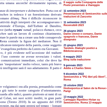
Il saggio sulla Compagnia delle
tutta umana ancorché divinamente ispirata, di
Poete presentato a Viareggio
manze di
interpretare
e
dolmetschen
. Porta con sé
11 settembre 2023
Presentazione di Semicerchio sull
tschen
in tedesco è un forestierismo derivato
traduzioni di Zanzotto
ottomano
dilmaç
. Non è difficile riconoscere in
l’attività degli interpreti che accompagnavano i
11 settembre 2023
Recensibili 2023
rientale d’Europa, dall’Eufrate al Danubio,
ave (serbo
тумач
/
tuma
č
, polacco
tłumacz
, ceco
26 giugno 2023
schen
sarà un lavoro di continuo chiarimento,
Dante cinese e coreano, Dante
spagnolo e francese, Dante
rtare le parole ma a creare una fede consapevole
disegnato
 Resta centrale la figura del mediatore. Non il
edicatore-interprete della parola, come soggetto
21 giugno 2023
Tandem. Dialoghi poetici a
l’evangelista preferito da Lutero era Giovanni.
Bibliotecanova
o, è più evidente nell’accezione del tradurre
 l’uso corrente ne avesse rovesciato i valori.
6 maggio 2023
Blog sulla traduzione
le comunicazioni immediate, colui che deve far
un ‘trasportatore’ molto veloce, tanto più bravo
9 gennaio 2023
intelligente sarà il suo adattamento. Il patto è
Addio a Charles Simic
9 dicembre 2022
Semicerchio a "Più libri più liberi",
Roma
15 ottobre 2022
rre volgiamoci ora alla poesia, pensandola come
Hodoeporica al Salon de la Revue 
 giù tutte le nostre categorie d’orientamento.
Parigi
arda alle radici, quanto piuttosto ai rami di un
13 maggio 2022
l Celan, nei suoi scritti inediti, in gran parte
Carteggio Ripellino-Holan su
o Borso (Trento 2010). In un appunto del 1959
Semicerchio. Roma 13 maggio
cepire, ma dai rami protesi nel tempo – lontani