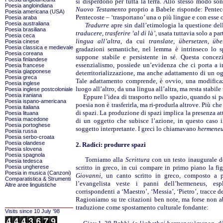
si disperdono per tutta la terra. Allo stesso modo s
Poesia angloindiana
Nuovo Testamento
proprio a Babele risponde: Pentec
Poesia americana (USA)
Pentecoste – ‘trasportano’ una o più lingue e con ess
Poesia araba
Poesia australiana
Tradurre
apre sin dall’etimologia la questione dell
Poesia brasiliana
traducere
,
trasferire ‘al di là’
, usata tuttavia solo a pa
Poesia ceca
lingua all’altra
, da cui
translate
,
übersetzen
,
übe
Poesia cinese
Poesia classica e medievale
gradazioni semantiche, nel lemma è intrinseco lo s
Poesia coreana
suppone stabile e persistente in sé. Questa concez
Poesia finlandese
essenzialismo, possiede un’evidenza che ci porta a
Poesia francese
Poesia giapponese
deterritorializzazione, ma anche adattamento di un og
Poesia greca
Tale adattamento comprende, è ovvio, una modificaz
Poesia inglese
luogo all’altro, da una lingua all’altra, ma resta stabile
Poesia inglese postcoloniale
Poesia iraniana
Eppure l’idea di trasporto nello spazio, quando si par
Poesia ispano-americana
poesia non è trasferirla, ma ri-produrla altrove. Più ch
Poesia italiana
di spazi. La produzione di spazi implica la presenza at
Poesia lituana
Poesia macedone
di un oggetto che subisce l’azione, in questo caso il
Poesia portoghese
soggetto interpretante. I greci lo chiamavano
hermene
Poesia russa
Poesia serbo-croata
Poesia olandese
2. Radici: produrre spazi
Poesia slovena
Poesia spagnola
Torniamo alla
Scrittura
con un testo inaugurale de
Poesia tedesca
Poesia ungherese
scritto in greco, in cui compare in primo piano la fig
Poesia in musica (Canzoni)
Giovanni
, un canto scritto in greco, composto a 
Comparatistica & Strumenti
l’evangelista veste i panni dell’hermeneus, esp
Altre aree linguistiche
corrispondenti a ‘Maestro’, ‘Messia’, ‘Pietro’, tracce de
Ragioniamo su tre citazioni ben note, ma forse non a
traduzione come spostamento culturale fondante:
Visits since 10 July '98