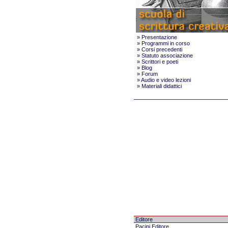
»
Presentazione
»
Programmi in corso
»
Corsi precedenti
»
Statuto associazione
»
Scrittori e poeti
»
Blog
»
Forum
»
Audio e video lezioni
»
Materiali didattici
Editore
Pacini Editore