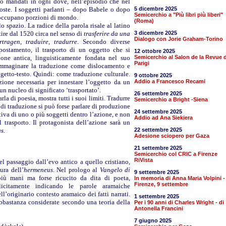
ono mandati in ogni dove, nell’episodio che nel
oste. I soggetti parlanti – dopo Babele o dopo
5 dicembre 2025
Semicerchio a "Più libri più liberi"
e occupano porzioni di mondo.
(Roma)
o spazio. La radice della parola risale al latino
rtire dal 1520 circa nel senso di
trasferire da una
3 dicembre 2025
Dialogo con Jorie Graham-Torino
rtragen
,
traduire
,
tradurre
. Secondo diverse
postamento, il trasporto di un oggetto che si
12 ottobre 2025
ione antica, linguisticamente fondata nel suo
Semicerchio al Salon de la Revue d
Parigi
 immaginare la traduzione come dislocamento e
getto-testo. Quindi: come traduzione culturale.
9 ottobre 2025
ione necessaria per innestare l’oggetto da un
Addio a Francesco Recami
 un nucleo di significato ‘trasportato’.
26 settembre 2025
la di poesia, mostra tutti i suoi limiti. Tradurre
Semicerchio a Bright -Siena
e di traduzione si può forse parlare di produzione
24 settembre 2025
tiva di uno o più soggetti dentro l’azione, e non
Addio ad Ana Siekiera
 trasporto. Il protagonista dell’azione sarà un
us
.
22 settembre 2025
Adesione sciopero per Gaza
21 settembre 2025
Semicerchio col CRIC a Firenze
RiVista
l passaggio dall’evo antico a quello cristiano,
ura dell’
hermeneus
. Nel prologo al
Vangelo di
9 settembre 2025
più mani ma forse ricucito da dita di poeta,
In memoria di Anna Maria Volpini -
Firenze, 9 settembre
licitamente indicando le parole aramaiche
ll’originario contesto aramaico dei fatti narrati.
1 settembre 2025
bbastanza considerate secondo una teoria della
Per i 90 anni di Charles Wright - di
Antonella Francini
7 giugno 2025