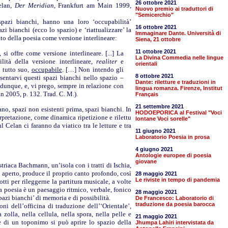
26 ottobre 2021
elan,
Der Meridian
, Frankfurt am Main 1999,
Nuovo premio ai traduttori di
"Semicerchio"
spazi bianchi, hanno una loro ‘occupabilità’
16 ottobre 2021
azi bianchi (ecco lo spazio) e ‘riattualizzare’ la
Immaginare Dante. Università di
to della poesia come versione interlineare:
Siena, 21 ottobre
11 ottobre 2021
si offre come versione interlineare. [...] La
La Divina Commedia nelle lingue
lità della versione interlineare,
realiter
e
orientali
o tutto suo,
occupabile
. […] Non intendo gli
8 ottobre 2021
esentarvi questi spazi bianchi nello spazio –
Dante: riletture e traduzioni in
 dunque, e, vi prego, sempre in relazione con
lingua romanza. Firenze, Institut
n 2005, p. 132. Trad. C. M.).
Français
21 settembre 2021
no, spazi non esistenti prima, spazi bianchi. In
HODOEPORICA al Festival "Voci
rpretazione, come dinamica ripetizione e rilettu
lontane Voci sorelle"
l Celan ci faranno da viatico tra le letture e tra
11 giugno 2021
Laboratorio Poesia in prosa
4 giugno 2021
Antologie europee di poesia
giovane
triaca Bachmann, un’isola con i tratti di Ischia,
aperto, produce il proprio canto profondo, così
28 maggio 2021
Le riviste in tempo di pandemia
otti per rileggerne la partitura musicale, a volte
 La poesia è un paesaggio ritmico, verbale, fonico
28 maggio 2021
pazi bianchi’ di memoria e di possibilità.
De Francesco: Laboratorio di
traduzione da poesia barocca
ni dell’officina di traduzione dell’‘Orientale’,
 zolla, nella cellula, nella spora, nella pelle e
21 maggio 2021
ate di un toponimo si può aprire lo spazio della
Jhumpa Lahiri intervistata da