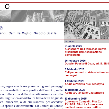
Iniziative
21 aprile 2026
Alessandro De Francesco nuovo
presidente dell'Associazione
Semicerchio
26 febbraio 2026
Dossier Poesia di Gaza, ed. S. Sibil
6 febbraio 2026
Call per numeri di riviste letterarie 
convegni
1 febbraio 2026
Addio all'artista Nick Kraczyna
ento, segna con la sua presenza i grandi passaggi
e come maledizione e perdita dell’unità o, nelle
11 gennaio 2026
Addio a Giancarlo Cauteruccio
so alla storia della diversificazione cioè alla
ato linguistico assodato. Si tratta della lingua di
11 dicembre 2025
ica innocenza, o da cui staccarsi per accedere
Convegno Compalit, Pisa 11-
13/12/25: Filtri. La forma come
ello spazio è determinante. Gli uomini di Babele
mediazione e come conflitto