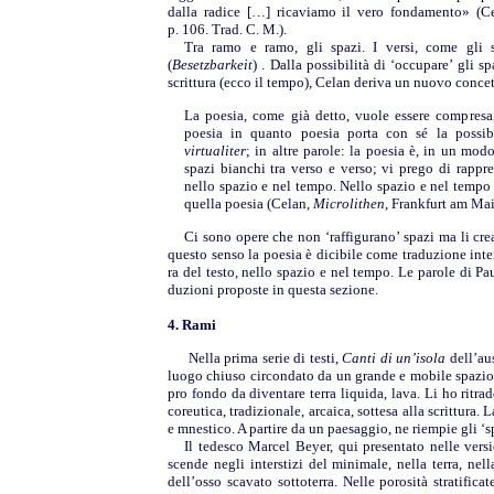
dalla radice […] ricaviamo il vero fondamento» (C
p. 106. Trad. C. M.).
Tra ramo e ramo, gli spazi. I versi, come gli 
(
Besetzbarkeit
) . Dalla possibilità di ‘occupare’ gli sp
scrittura (ecco il tempo), Celan deriva un nuovo concet
La poesia, come già detto, vuole essere compresa, 
poesia
in quanto
poesia porta con sé la possibi
virtualiter
; in altre parole: la poesia è, in un mod
spazi bianchi tra verso e verso; vi prego di rappr
nello spazio e nel tempo. Nello spazio e nel tempo
quella poesia (Celan,
Microlithen
, Frankfurt am Mai
Ci sono opere che non ‘raffigurano’ spazi ma li crea
questo senso la poesia è dicibile come traduzione inte
ra del testo, nello spazio e nel tempo. Le parole di Pau
duzioni proposte in questa sezione.
4. Rami
Nella prima serie di testi,
Canti di un’isola
dell’aus
luogo chiuso circondato da un grande e mobile spazio 
pro fondo da diventare terra liquida, lava. Li ho ritrad
coreutica, tradizionale, arcaica, sottesa alla scrittura.
e mnestico. A partire da un paesaggio, ne riempie gli ‘s
Il tedesco Marcel Beyer, qui presentato nelle versio
scende negli interstizi del minimale, nella terra, nella
dell’osso scavato sottoterra. Nelle porosità stratific