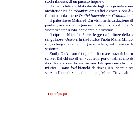
storia rimossa, di un passato inquieto.
Il siriano Adonis dilata dai dettagli una grande e 
architettonici, da toponimi orografici e costruzioni di 
illumi nati da queste
Dodici lampade per Granada
tra
Il palestinese Mahmud Darwish, nella traduzione di
perduti, in cui riconfigura non solo gli spazi di una P
sincretica tradizione occidentale-orientale.
Il cipriota Michalis Pierìs legge tra le linee della 
sanguinose. Osserva la traduttrice Paola Maria Minucci
sogno luoghi e tempi, lingue e dialetti; nel presente de
visioni».
Emily Dickinson è in grado di creare spazi del tutt
scrive. Dal chiuso di un «cuore in porto», all’aperto d
da solcare come distesa marina. Gli spazi metafisici
mistica – sono
loci
bianchi da risvegliare, spazi e t
spazi nella traduzione di un poeta, Marco Giovenale.
¬ top of page