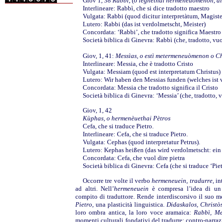
Giov 1, 38
Rabbì
, (
o lèghethai hermeneuòmenon
,
d
Interlineare: Rabbì, che si dice tradotto maestro
Vulgata: Rabbi (quod dicitur interpretàtum, Magiste
Lutero: Rabbi (das ist verdolmetscht, Meister)
Concordata: ‘Rabbi’, che tradotto significa Maestro
Società biblica di Ginevra: Rabbì (che, tradotto, vu
Giov, 1, 41:
Messìas, o estì metermeneuòmenon o Ch
Interlineare: Messia, che è tradotto Cristo
Vulgata: Messiam (quod est interpretatum Christus)
Lutero: Wir haben den Messias funden (welches ist v
Concordata: Messia che tradotto significa il Cristo
Società biblica di Ginevra: ‘Messia’ (che, tradotto, v
Giov, 1, 42
Kùphas, o hermenèuethai Pètros
Cefa, che si traduce Pietro.
Interlineare: Cefa, che si traduce Pietro.
Vulgata: Cephas (quod interpretatur Petrus).
Lutero: Kephas heißen (das wird verdolmetscht: ein 
Concordata: Cefa, che vuol dire pietra
Società biblica di Ginevra: Cefa (che si traduce ‘Piet
Occorre tre volte il verbo
hermeneuein
,
tradurre
, i
ad altri. Nell’
hermeneuein
è compresa l’idea di un 
compito di traduttore. Rende interdiscorsivo il suo 
Pietro
, una plasticità linguistica.
Didaskalos, Christòs
loro ombra antica, la loro voce aramaica:
Rabbì, Me
momenti culturali fondativi del tradurre: contro-narraz