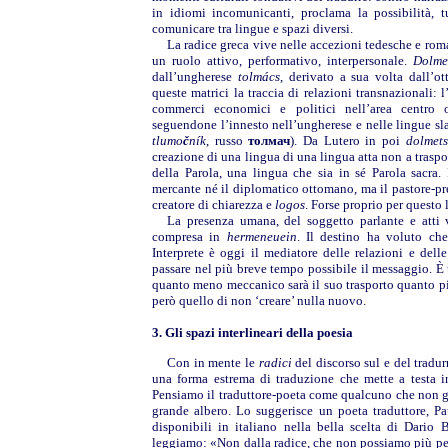
in idiomi incomunicanti, proclama la possibilità, 
comunicare tra lingue e spazi diversi.
La radice greca vive nelle accezioni tedesche e ro
un ruolo attivo, performativo, interpersonale.
Dolme
dall’ungherese
tolmács
, derivato a sua volta dall’
queste matrici la traccia di relazioni transnazionali: 
commerci economici e politici nell’area centro o
seguendone l’innesto nell’ungherese e nelle lingue sl
tlumo
č
ník
, russo
толмач
). Da Lutero in poi
dolmet
creazione di una lingua di una lingua atta non a traspo
della Parola, una lingua che sia in sé Parola sacra.
mercante né il diplomatico ottomano, ma il pastore-pr
creatore di chiarezza e
logos
. Forse proprio per questo 
La presenza umana, del soggetto parlante e atti v
compresa in
hermeneuein
. Il destino ha voluto che
Interprete è oggi il mediatore delle relazioni e del
passare nel più breve tempo possibile il messaggio. È 
quanto meno meccanico sarà il suo trasporto quanto più 
però quello di non ‘creare’ nulla nuovo.
3. Gli spazi interlineari della poesia
Con in mente le
radici
del discorso sul e del tradu
una forma estrema di traduzione che mette a testa in
Pensiamo il traduttore-poeta come qualcuno che non gu
grande albero. Lo suggerisce un poeta traduttore, Pau
disponibili in italiano nella bella scelta di Dari
leggiamo: «Non dalla radice, che non possiamo più per