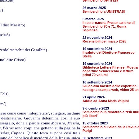
idàskale
)
Semicerchio per Gaza
26 marzo 2025
r)
Semicerchio a UNISTRASI
5 marzo 2025
Il testo-natura. Presentazione di
ol dire Maestro)
Semicerchio 70 e 71, Roma
Sapienza.
ristòs
22 novembre 2024
Recensibili per marzo 2025
19 settembre 2024
erdolmetscht: der Gesalbte).
Il saluto del Direttore Francesco
Stella
uol dire Cristo)
19 settembre 2024
Biblioteca Lettere Firenze: Mostra
copertine Semicerchio e letture
primi 70 volumi
16 settembre 2024
Guida alla mostra delle copertine,
rassegna stampa web, video 25 an
Fels).
21 aprile 2024
Addio ad Anna Maria Volpini
ro’).
9 dicembre 2023
Semicerchio in dibattito a "Più libr
nteso come come ‘interpretare’, spiegare, mediare
più liberi"
destinatario. Giovanni determina così il suo
messaggio, dona a parole come
Maestro, Messia,
15 ottobre 2023
Semicerchio al Salon de la Revue d
, Pètros
sono corpi che gettano sulla pagina la
Parigi
ssias, Cuphas
. Questo testo si pone così tra i
ione del babelico disperdersi della lingua unica
30 settembre 2023