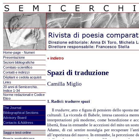
Home-page - Numeri
Presentazione
« indietro
Sezioni bibliografiche
Comitato scientifico
Spazi di traduzione
Contatti e indirizzi
Dépliant e cedola acquisti
Links
Camilla Miglio
20 anni di Semicerchio.
Indice 1-34
Norme redazionali e Codice
Etico
1. Radici: tradurre spazi
The Journal
Il
tradurre
, atto e figura di pensiero dello sposta m
Bibliographical Sections
culturali. La vicenda di Babele, intesa canonica ment
Advisory Board
interpretazioni più moderne, come benedizione e acces
Contacts & Address
libertà, fissa in entrambe le accezioni del mito un sostr
Adamo, di cui sentire nostalgia per recuperare l’ant
Saggi e testi online
all’esperienza del nuovo. In entrambe, la percezione d
Poesia angloafricana