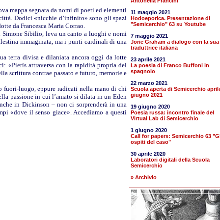
Antonella Francini
nuova mappa segnata da nomi di poeti ed elementi
11 maggio 2021
città. Dodici «nicchie d’infinito» sono gli spazi
Hodoeporica. Presentazione di
"Semicerchio" 63 su Youtube
dotte da Francesca Maria Corrao.
 Simone Sibilio, leva un canto a luoghi e nomi
7 maggio 2021
alestina immaginata, ma i punti cardinali di una
Jorie Graham a dialogo con la sua
traduttrice italiana
sua terra divisa e dilaniata ancora oggi da lotte
23 aprile 2021
: «Pierìs attraversa con la rapidità propria del
La poesia di Franco Buffoni in
spagnolo
lla scrittura contrae passato e futuro, memorie e
22 marzo 2021
o fuori-luogo, eppure radicati nella mano di chi
Scuola aperta di Semicerchio april
giugno 2021
ella passione in cui l’amato si dilata in un Eden
 anche in Dickinson – non ci sorprenderà in una
19 giugno 2020
empi «dove il senso giace». Accediamo a questi
Poesia russa: incontro finale del
Virtual Lab di Semicerchio
1 giugno 2020
Call for papers: Semicerchio 63 "Gl
ospiti del caso"
30 aprile 2020
Laboratori digitali della Scuola
Semicerchio
» Archivio