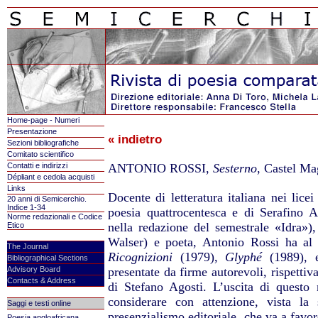
Home-page - Numeri
Presentazione
« indietro
Sezioni bibliografiche
Comitato scientifico
Contatti e indirizzi
ANTONIO ROSSI,
Sesterno
, Castel M
Dépliant e cedola acquisti
Links
Docente di letteratura italiana nei licei
20 anni di Semicerchio.
Indice 1-34
poesia quattrocentesca e di Serafino Aqu
Norme redazionali e Codice
nella redazione del semestrale «Idra»),
Etico
Walser) e poeta, Antonio Rossi ha al s
The Journal
Ricognizioni
(1979),
Glyphé
(1989),
Bibliographical Sections
Advisory Board
presentate da firme autorevoli, rispetti
Contacts & Address
di Stefano Agosti. L’uscita di quest
considerare con attenzione, vista la 
Saggi e testi online
presenzialismo editoriale, che va a favor
Poesia angloafricana