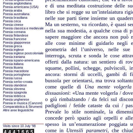
Poesia angloindiana
e di una meditata costruzione delle su
Poesia americana (USA)
Poesia araba
libro che si regge su un’intelaiatura ri
Poesia australiana
nelle sue parti tiene insieme un quader
Poesia brasiliana
Poesia ceca
Ma un sesterno, va ricordato, è quasi se
Poesia cinese
Poesia classica e medievale
nella sua modestia, a qualche cosa di pi
Poesia coreana
Poesia finlandese
sapere maggiore che ancora non può man
Poesia francese
alle cose minime di guidarlo negli en
Poesia giapponese
Poesia greca
geometria del l’universo, nelle sue 
Poesia inglese
Poesia inglese postcoloniale
interroga, scruta e sonda le cose attr
Poesia iraniana
Poesia ispano-americana
offerti dalla natura: un sentiero di rov
Poesia italiana
squame, pollini, schegge, pulviscoli, im
Poesia lituana
Poesia macedone
ancora: stormi di uccelli, gambi di f
Poesia portoghese
Poesia russa
bussola per orientarsi, ma trova soltan
Poesia serbo-croata
Poesia olandese
come quelle di
Una mente volgerla
Poesia slovena
dissuasioni
: «Una mente volgerla / dove?
Poesia spagnola
Poesia tedesca
o giù rimbalzando / da felci sul discon
Poesia ungherese
Poesia in musica (Canzoni)
padiglioni / fetide cataste da cui / pas
Comparatistica & Strumenti
Altre aree linguistiche
Prevale lo stile nominale, la dimens
concede però spazio agli orpelli e alle
spesso in un’enumerazione poggiata s
Visits since 10 July '98
come in
Utensili parametri
, che chiu