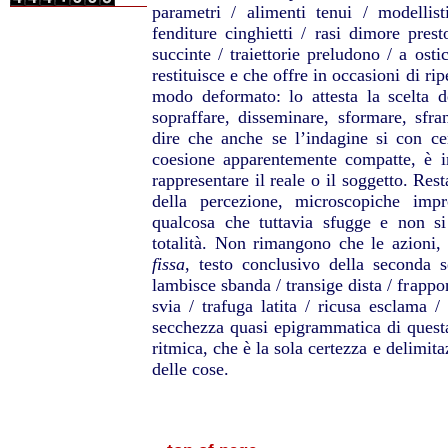
parametri / alimenti tenui / modellist
fenditure cinghietti / rasi dimore prest
succinte / traiettorie preludono / a ost
restituisce e che offre in occasioni di r
modo deformato: lo attesta la scelta de
sopraffare, disseminare, sformare, sfra
dire che anche se l’indagine si con c
coesione apparentemente compatte, è i
rappresentare il reale o il soggetto. Res
della percezione, microscopiche impro
qualcosa che tuttavia sfugge e non si
totalità. Non rimangono che le azioni
fissa
, testo conclusivo della seconda 
lambisce sbanda / transige dista / frappo
svia / trafuga latita / ricusa esclama /
secchezza quasi epigrammatica di questa
ritmica, che è la sola certezza e delimita
delle cose.