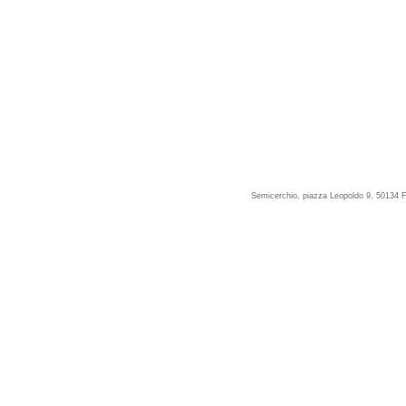
Semicerchio, piazza Leopoldo 9, 50134 F