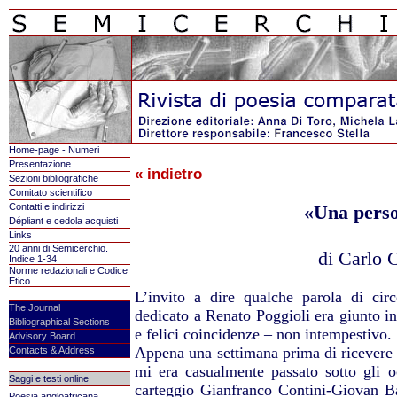
Home-page - Numeri
Presentazione
« indietro
Sezioni bibliografiche
Comitato scientifico
Contatti e indirizzi
«Una perso
Dépliant e cedola acquisti
Links
20 anni di Semicerchio.
di Carlo 
Indice 1-34
Norme redazionali e Codice
Etico
L’invito a dire qualche parola di cir
The Journal
dedicato a Renato Poggioli era giunto in
Bibliographical Sections
e felici coincidenze – non intempestivo.
Advisory Board
Appena una settimana prima di ricevere l’
Contacts & Address
mi era casualmente passato sotto gli 
Saggi e testi online
carteggio Gianfranco Contini-Giovan Bat
Poesia angloafricana