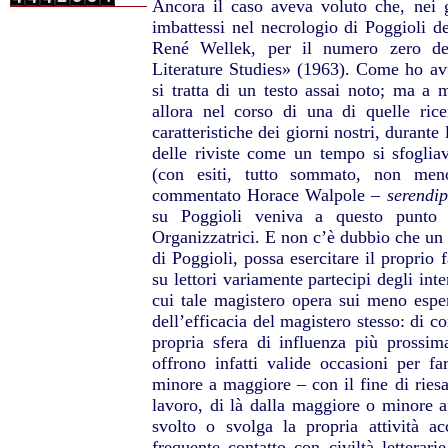
Ancora il caso aveva voluto che, nei 
imbattessi nel necrologio di Poggioli de
René Wellek, per il numero zero del
Literature Studies» (1963). Come ho av
si tratta di un testo assai noto; ma a 
allora nel corso di una di quelle ric
caratteristiche dei giorni nostri, durante
delle riviste come un tempo si sfoglia
(con esiti, tutto sommato, non men
commentato Horace Walpole –
serendip
su Poggioli veniva a questo punto r
Organizzatrici. E non c’è dubbio che un 
di Poggioli, possa esercitare il proprio f
su lettori variamente partecipi degli inte
cui tale magistero opera sui meno esper
dell’efficacia del magistero stesso: di co
propria sfera di influenza più prossi
offrono infatti valide occasioni per f
minore a maggiore – con il fine di riesa
lavoro, di là dalla maggiore o minore af
svolto o svolga la propria attività ac
frequente contatto con civiltà letterarie