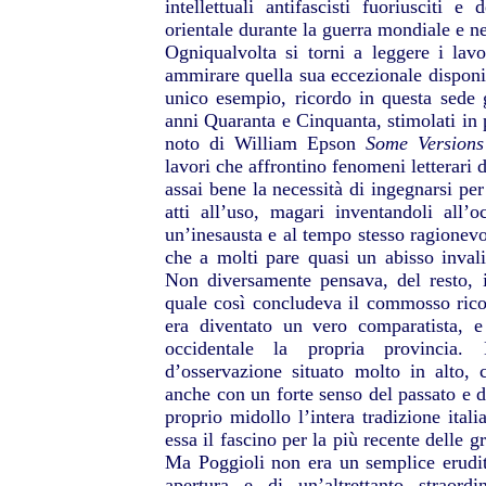
intellettuali antifascisti fuoriusciti e
orientale durante la guerra mondiale e n
Ogniqualvolta si torni a leggere i lav
ammirare quella sua eccezionale disponib
unico esempio, ricordo in questa sede g
anni Quaranta e Cinquanta, stimolati in p
noto di William Epson
Some Versions
lavori che affrontino fenomeni letterari d
assai bene la necessità di ingegnarsi per 
atti all’uso, magari inventandoli all’o
un’inesausta e al tempo stesso ragionevo
che a molti pare quasi un abisso invali
Non diversamente pensava, del resto, 
quale così concludeva il commosso rico
era diventato un vero comparatista, e a
occidentale la propria provincia
d’osservazione situato molto in alto,
anche con un forte senso del passato e d
proprio midollo l’intera tradizione ital
essa il fascino per la più recente delle gr
Ma Poggioli non era un semplice erudito
apertura e di un’altrettanto straordi