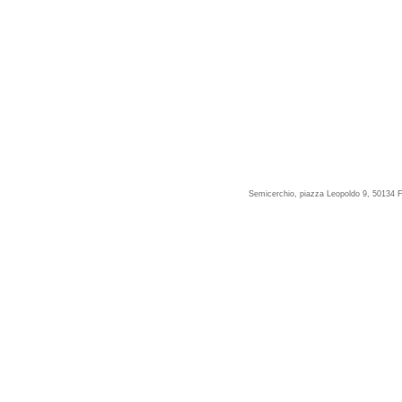
Semicerchio, piazza Leopoldo 9, 50134 F