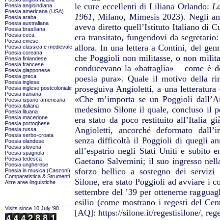
le cure eccellenti di Liliana Orlando:
La
Poesia angloindiana
Poesia americana (USA)
1961
, Milano, Mimesis 2023). Negli an
Poesia araba
Poesia australiana
aveva diretto quell’Istituto Italiano di 
Poesia brasiliana
Poesia ceca
era transitato, fungendovi da segretario:
Poesia cinese
allora. In una lettera a Contini, del ge
Poesia classica e medievale
Poesia coreana
che Poggioli non militasse, o non milita
Poesia finlandese
Poesia francese
conducevano la «battaglia» – come è det
Poesia giapponese
Poesia greca
poesia pura». Quale il motivo della ri
Poesia inglese
proseguiva Angioletti, a una letteratura 
Poesia inglese postcoloniale
Poesia iraniana
«Che m’importa se un Poggioli dall’A
Poesia ispano-americana
Poesia italiana
medesimo Silone il quale, concluso il p
Poesia lituana
Poesia macedone
era stato da poco restituito all’Italia g
Poesia portoghese
Angioletti, ancorché deformato dall’
Poesia russa
Poesia serbo-croata
senza difficoltà il Poggioli di quegli ann
Poesia olandese
Poesia slovena
all’espatrio negli Stati Uniti e subito e
Poesia spagnola
Poesia tedesca
Gaetano Salvemini; il suo ingresso nell
Poesia ungherese
sforzo bellico a sostegno dei servizi 
Poesia in musica (Canzoni)
Comparatistica & Strumenti
Silone, era stato Poggioli ad avviare i co
Altre aree linguistiche
settembre del ’39 per ottenerne ragguagli s
esilio (come mostrano i regesti del Cen
Visits since 10 July '98
[AQ]: https://silone.it/regestisilone/, reg