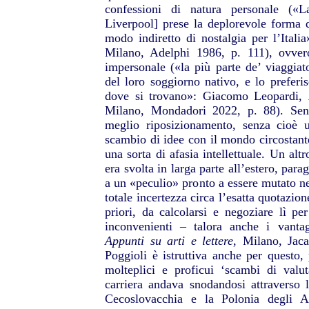
confessioni di natura personale («L
Liverpool] prese la deplorevole forma di
modo indiretto di nostalgia per l’Ital
Milano, Adelphi 1986, p. 111), ovve
impersonale («la più parte de’ viaggiat
del loro soggiorno nativo, e lo preferi
dove si trovano»: Giacomo Leopardi,
Milano, Mondadori 2022, p. 88). Sen
meglio riposizionamento, senza cioè 
scambio di idee con il mondo circostante,
una sorta di afasia intellettuale. Un altr
era svolta in larga parte all’estero, par
a un «peculio» pronto a essere mutato nel
totale incertezza circa l’esatta quotazi
priori, da calcolarsi e negoziare lì per 
inconvenienti – talora anche i vanta
Appunti su arti e lettere
, Milano, Jac
Poggioli è istruttiva anche per questo, p
molteplici e proficui ‘scambi di val
carriera andava snodandosi attraverso l
Cecoslovacchia e la Polonia degli An