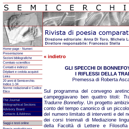
Home-page - Numeri
Presentazione
« indietro
Sezioni bibliografiche
Comitato scientifico
Contatti e indirizzi
GLI SPECCHI DI BONNEFOY
Dépliant e cedola acquisti
I RIFLESSI DELLA TR
Links
Premessa di Roberta Ascarel
20 anni di Semicerchio.
Indice 1-34
Norme redazionali e Codice
Sul programma del convegno aretino 
Etico
campeggiavano ben quattro titoli:
Tr
The Journal
Tradurre Bonnefoy
. Un progetto ambizio
Bibliographical Sections
conto del tempo canonico di un piccolo 
Advisory Board
del numero limitato di interventi e del 
Contacts & Address
dei corsi triennali di Mediazione ling
Saggi e testi online
della Facoltà di Lettere e Filosof
Poesia angloafricana