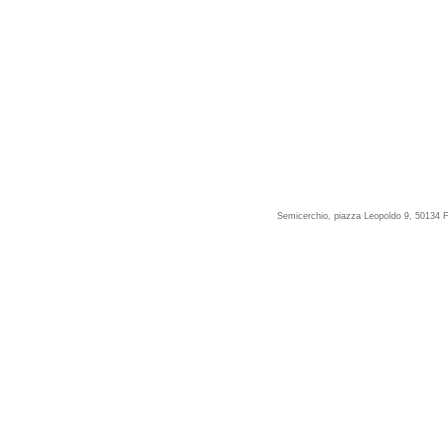
Semicerchio, piazza Leopoldo 9, 50134 F