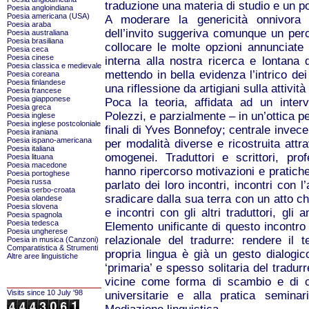
traduzione una materia di studio e un p
Poesia angloindiana
Poesia americana (USA)
A moderare la genericità onnivora d
Poesia araba
dell’invito suggeriva comunque un per
Poesia australiana
Poesia brasiliana
collocare le molte opzioni annunciate
Poesia ceca
Poesia cinese
interna alla nostra ricerca e lontana
Poesia classica e medievale
mettendo in bella evidenza l’intrico dei
Poesia coreana
Poesia finlandese
una riflessione da artigiani sulla attività
Poesia francese
Poesia giapponese
Poca la teoria, affidata ad un interv
Poesia greca
Polezzi, e parzialmente – in un’ottica pe
Poesia inglese
Poesia inglese postcoloniale
finali di Yves Bonnefoy; centrale invece
Poesia iraniana
Poesia ispano-americana
per modalità diverse e ricostruita attr
Poesia italiana
omogenei. Traduttori e scrittori, pro
Poesia lituana
Poesia macedone
hanno ripercorso motivazioni e pratiche
Poesia portoghese
Poesia russa
parlato dei loro incontri, incontri con l
Poesia serbo-croata
sradicare dalla sua terra con un atto c
Poesia olandese
Poesia slovena
e incontri con gli altri traduttori, gli 
Poesia spagnola
Poesia tedesca
Elemento unificante di questo incontro è 
Poesia ungherese
relazionale del tradurre: rendere il 
Poesia in musica (Canzoni)
Comparatistica & Strumenti
propria lingua è già un gesto dialogi
Altre aree linguistiche
‘primaria’ e spesso solitaria del tradur
vicine come forma di scambio e di co
Visits since 10 July '98
universitarie e alla pratica semina