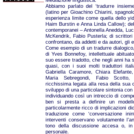
Mediazione linguistica.
Abbiamo parlato del ‘tradurre insieme’,
(latino per Gioachino Chiarini, spagnol
esperienza limite come quella dello yi
Haim Burstin e Anna Linda Callow); del 
contemporanei – Antonella Anedda, Luca
McKendrik, Fabio Pusterla; di scrittori 
confrontano, da addetti e da autori, gli e
Come esempio di un tradurre dialogico, 
di Yves Bonnefoy, intellettuale abituato
suo essere tradotto, che negli anni ha st
quasi, con i suoi molti traduttori ital
Gabriella Caramore, Chiara Elefante,
Maria Sebregondi, Fabio Scotto, 
ricchissima legata alla resa della sua o
sviluppo di una particolare sintonia con lo
individuando così un intreccio di comp
ben si presta a definire un modell
particolarmente ricco di implicazioni di
traduzione come ‘conversazione inin
interventi conservano volutamente l’an
tono della discussione accesa o, in 
personale.