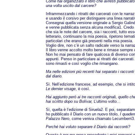
Come hai organizzato il libro che avresti pubblicato
una volta uscito dal carcere?
Inframmezzando i ritratti dei carcerati con le narraz
e usando il corsivo per distinguere una linea narrativ
Consegnai quella versione originale a Sergio Galin
e venne pubblicata senza alcuna modifica1. Credo
che sia le note del carcere, sia i racconti, tutto e
letterario, continuano la mia poesia, ripetono temat
particolari che erano già presenti nella mia poesia.
Voglio dire, non c’è un salto radicale verso la narra
Il libro venne accolto molto bene e rimase sempre 
Non ho mai pensato di fare qualcosa di diverso con
appunti. Penso in particolare ai ritratti dei carcerati
sono rimasti e così voglio che rimangano.
Ma nelle edizioni più recenti hai separato i racconti
dal diario.
Sì. Nell’edizione francese, ad esempio, che si intit
Le dernier visage
, è così.
Hai aggiunto però ai tre racconti originali, quello ch
hai scritto dopo su Bolívar,
L’ultimo volto…
Sì, quella è l’edizione di Siruela2. E poi, separata
ho pubblicato il Diario con un nuovo titolo,
I quader
Palazzo Nero
, come veniva chiamato Lecumberri3.
Perché hai voluto separare il Diario dai racconti?
Questa è per me prosa precedente i miei romanzi 