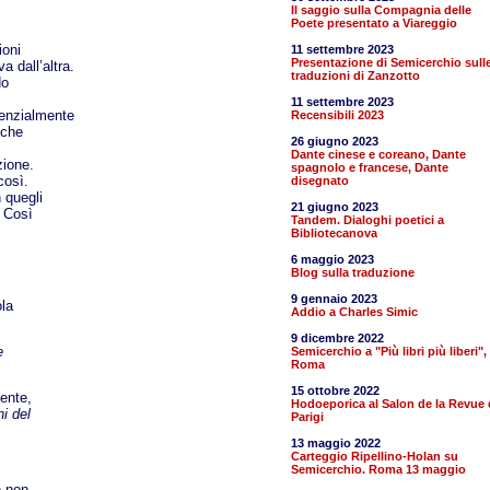
Il saggio sulla Compagnia delle
Poete presentato a Viareggio
ioni
11 settembre 2023
Presentazione di Semicerchio sull
a dall’altra.
traduzioni di Zanzotto
do
11 settembre 2023
ssenzialmente
Recensibili 2023
iche
26 giugno 2023
Dante cinese e coreano, Dante
zione.
spagnolo e francese, Dante
così.
disegnato
 quegli
21 giugno 2023
. Così
Tandem. Dialoghi poetici a
Bibliotecanova
6 maggio 2023
Blog sulla traduzione
9 gennaio 2023
ola
Addio a Charles Simic
9 dicembre 2022
e
Semicerchio a "Più libri più liberi",
Roma
15 ottobre 2022
mente,
Hodoeporica al Salon de la Revue 
ni del
Parigi
13 maggio 2022
Carteggio Ripellino-Holan su
Semicerchio. Roma 13 maggio
e non