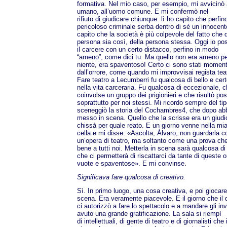
formativa. Nel mio caso, per esempio, mi avvicinò 
umano, all’uomo comune. E mi confermò nel
rifiuto di giudicare chiunque: lì ho capito che perfino
pericoloso criminale serba dentro di sé un innocent
capito che la società è più colpevole del fatto che 
persona sia così, della persona stessa. Oggi io po
il carcere con un certo distacco, perfino in modo
“ameno”, come dici tu. Ma quello non era ameno pe
niente, era spaventoso! Certo ci sono stati momenti
dall’orrore, come quando mi improvvisai regista teat
Fare teatro a Lecumberri fu qualcosa di bello e cert
nella vita carceraria. Fu qualcosa di eccezionale, 
coinvolse un gruppo dei prigionieri e che risultò pos
soprattutto per noi stessi. Mi ricordo sempre del ti
sceneggiò la storia del Cochambres4, che dopo a
messo in scena. Quello che la scrisse era un giudic
chissà per quale reato. E un giorno venne nella mi
cella e mi disse: «Ascolta, Álvaro, non guardarla 
un’opera di teatro, ma soltanto come una prova che
bene a tutti noi. Metterla in scena sarà qualcosa di 
che ci permetterà di riscattarci da tante di queste o
vuote e spaventose». E mi convinse.
Significava fare qualcosa di creativo.
Sì. In primo luogo, una cosa creativa, e poi giocare
scena. Era veramente piacevole. E il giorno che il d
ci autorizzò a fare lo spettacolo e a mandare gli inv
avuto una grande gratificazione. La sala si riempì
di intellettuali, di gente di teatro e di giornalisti che i