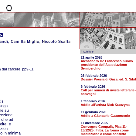
Iniziative
21 aprile 2026
Alessandro De Francesco nuovo
presidente dell'Associazione
Semicerchio
 dal carcere. pp9-11
26 febbraio 2026
Dossier Poesia di Gaza, ed. S. Sibil
6 febbraio 2026
Call per numeri di riviste letterarie 
convegni
tis
1 febbraio 2026
Addio all'artista Nick Kraczyna
lungo
me su
11 gennaio 2026
ncezione
Addio a Giancarlo Cauteruccio
e che ad
11 dicembre 2025
olte, e
Convegno Compalit, Pisa 11-
zioni
13/12/25: Filtri. La forma come
lo in minima
mediazione e come conflitto