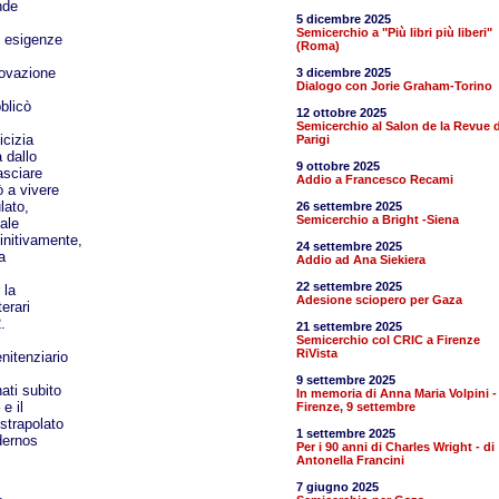
nde
5 dicembre 2025
Semicerchio a "Più libri più liberi"
e esigenze
(Roma)
provazione
3 dicembre 2025
Dialogo con Jorie Graham-Torino
blicò
12 ottobre 2025
Semicerchio al Salon de la Revue d
icizia
Parigi
a dallo
9 ottobre 2025
asciare
Addio a Francesco Recami
ò a vivere
lato,
26 settembre 2025
Semicerchio a Bright -Siena
ale
finitivamente,
24 settembre 2025
a
Addio ad Ana Siekiera
22 settembre 2025
 la
Adesione sciopero per Gaza
erari
.
21 settembre 2025
Semicerchio col CRIC a Firenze
RiVista
enitenziario
9 settembre 2025
ati subito
In memoria di Anna Maria Volpini -
e il
Firenze, 9 settembre
strapolato
1 settembre 2025
dernos
Per i 90 anni di Charles Wright - di
Antonella Francini
7 giugno 2025