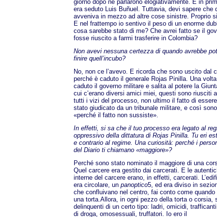
giorno dopo ne parlarono elogiativamente. E in prim
era seduto Luis Buñuel. Tuttavia, devi sapere che 
avveniva in mezzo ad altre cose sinistre. Proprio si
E nel frattempo io sentivo il peso di un enorme dub
cosa sarebbe stato di me? Che avrei fatto se il g
fosse riuscito a farmi trasferire in Colombia?
Non avevi nessuna certezza di quando avrebbe po
finire quell’incubo?
No, non ce l’avevo. E ricorda che sono uscito dal 
perché è caduto il generale Rojas Pinilla. Una volta
caduto il governo militare e salita al potere la Giunt
cui c’erano diversi amici miei, questi sono riusciti 
tutti i vizi del processo, non ultimo il fatto di essere
stato giudicato da un tribunale militare, e così sono
«perché il fatto non sussiste».
In effetti, si sa che il tuo processo era legato al re
oppressivo della dittatura di Rojas Pinilla. Tu eri e
e contrario al regime. Una curiosità: perché i perso
del Diario ti chiamano «maggiore»?
Perché sono stato nominato il maggiore di una cors
Quel carcere era gestito dai carcerati. E le autentic
interne del carcere erano, in effetti, carcerati. L’edif
era circolare, un
panoptico
5, ed era diviso in sezion
che confluivano nel centro, fai conto come quando 
una torta.Allora, in ogni pezzo della torta o corsia
delinquenti di un certo tipo: ladri, omicidi, trafficanti
di droga, omosessuali, truffatori. Io ero il