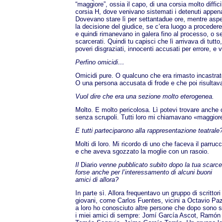
“maggiore”, ossia il capo, di una corsia molto diffici
corsia H, dove venivano sistemati i detenuti appena 
Dovevano stare lì per settantadue ore, mentre asp
la decisione del giudice, se c’era luogo a procedere
e quindi rimanevano in galera fino al processo, o s
scarcerati. Quindi tu capisci che lì arrivava di tutto,
poveri disgraziati, innocenti accusati per errore, e 
Perfino omicidi…
Omicidi pure. O qualcuno che era rimasto incastr
O una persona accusata di frode e che poi risultav
Vuol dire che era una sezione molto eterogenea.
Molto. E molto pericolosa. Lì potevi trovare anche c
senza scrupoli. Tutti loro mi chiamavano «maggior
E tutti parteciparono alla rappresentazione teatrale
Molti di loro. Mi ricordo di uno che faceva il parruc
e che aveva sgozzato la moglie con un rasoio.
Il
Diario
venne pubblicato subito dopo la tua scarce
forse anche per l’interessamento di alcuni buoni
amici di allora?
In parte sì. Allora frequentavo un gruppo di scrittori
giovani, come Carlos Fuentes, vicini a Octavio Paz
a loro ho conosciuto altre persone che dopo sono s
i miei amici di sempre: Jomí García Ascot, Ramón 