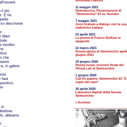
Antonella Francini
all’essere
11 maggio 2021
 il più
Hodoeporica. Presentazione di
"Semicerchio" 63 su Youtube
e. E ho
quella
7 maggio 2021
sso descrivere
Jorie Graham a dialogo con la sua
traduttrice italiana
r
23 aprile 2021
 liberi
La poesia di Franco Buffoni in
rale.
spagnolo
o insolito
22 marzo 2021
che
Scuola aperta di Semicerchio april
itivo
giugno 2021
po che
bbiamo
19 giugno 2020
Poesia russa: incontro finale del
e, in galera
Virtual Lab di Semicerchio
a
come
1 giugno 2020
 farà
Call for papers: Semicerchio 63 "Gl
ospiti del caso"
positivo,
re
30 aprile 2020
Laboratori digitali della Scuola
Semicerchio
» Archivio
 in
irettore
iti, abbiamo
l