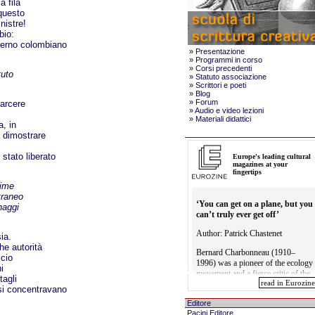
a fila
questo
nistre!
bio:
overno colombiano
»
Presentazione
»
Programmi in corso
»
Corsi precedenti
tuto
»
Statuto associazione
»
Scrittori e poeti
»
Blog
»
Forum
carcere
»
Audio e video lezioni
»
Materiali didattici
a, in
a dimostrare
 stato liberato
gime
straneo
naggi
ia.
he autorità
icio
i
tagli
, si concentravano
Editore
Pacini Editore