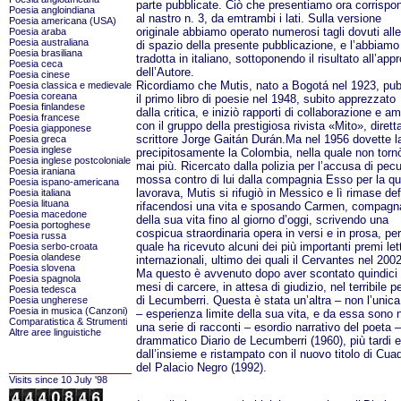
parte pubblicate. Ciò che presentiamo ora corrispo
Poesia angloindiana
al nastro n. 3, da emtrambi i lati. Sulla versione
Poesia americana (USA)
originale abbiamo operato numerosi tagli dovuti all
Poesia araba
Poesia australiana
di spazio della presente pubblicazione, e l’abbiamo
Poesia brasiliana
tradotta in italiano, sottoponendo il risultato all’ap
Poesia ceca
dell’Autore.
Poesia cinese
Ricordiamo che Mutis, nato a Bogotá nel 1923, pub
Poesia classica e medievale
Poesia coreana
il primo libro di poesie nel 1948, subito apprezzato
Poesia finlandese
dalla critica, e iniziò rapporti di collaborazione e am
Poesia francese
con il gruppo della prestigiosa rivista «Mito», dirett
Poesia giapponese
scrittore Jorge Gaitán Durán.Ma nel 1956 dovette l
Poesia greca
Poesia inglese
precipitosamente la Colombia, nella quale non torn
Poesia inglese postcoloniale
mai più. Ricercato dalla polizia per l’accusa di pecu
Poesia iraniana
mossa contro di lui dalla compagnia Esso per la qu
Poesia ispano-americana
lavorava, Mutis si rifugiò in Messico e lì rimase de
Poesia italiana
Poesia lituana
rifacendosi una vita e sposando Carmen, compagn
Poesia macedone
della sua vita fino al giorno d’oggi, scrivendo una
Poesia portoghese
cospicua straordinaria opera in versi e in prosa, per
Poesia russa
quale ha ricevuto alcuni dei più importanti premi lett
Poesia serbo-croata
Poesia olandese
internazionali, ultimo dei quali il Cervantes nel 2002
Poesia slovena
Ma questo è avvenuto dopo aver scontato quindici
Poesia spagnola
mesi di carcere, in attesa di giudizio, nel terribile p
Poesia tedesca
di Lecumberri. Questa è stata un’altra – non l’unica
Poesia ungherese
Poesia in musica (Canzoni)
– esperienza limite della sua vita, e da essa sono n
Comparatistica & Strumenti
una serie di racconti – esordio narrativo del poeta – 
Altre aree linguistiche
drammatico Diario de Lecumberri (1960), più tardi e
dall’insieme e ristampato con il nuovo titolo di Cua
del Palacio Negro (1992).
Visits since 10 July '98