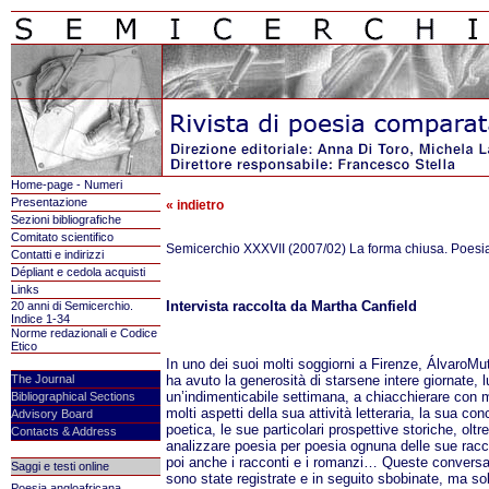
Home-page - Numeri
Presentazione
« indietro
Sezioni bibliografiche
Comitato scientifico
Semicerchio XXXVII (2007/02) La forma chiusa. Poesia
Contatti e indirizzi
Dépliant e cedola acquisti
Links
Intervista raccolta da Martha Canfield
20 anni di Semicerchio.
Indice 1-34
Norme redazionali e Codice
Etico
In uno dei suoi molti soggiorni a Firenze, ÁlvaroMu
The Journal
ha avuto la generosità di starsene intere giornate, 
un’indimenticabile settimana, a chiacchierare con 
Bibliographical Sections
molti aspetti della sua attività letteraria, la sua co
Advisory Board
poetica, le sue particolari prospettive storiche, oltr
Contacts & Address
analizzare poesia per poesia ognuna delle sue racc
poi anche i racconti e i romanzi… Queste conversa
Saggi e testi online
sono state registrate e in seguito sbobinate, ma so
Poesia angloafricana