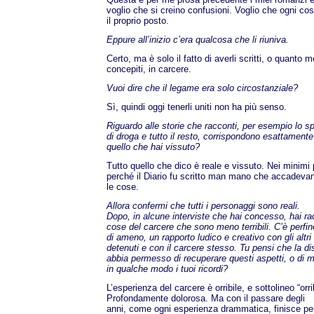
voglio che si creino confusioni. Voglio che ogni co
il proprio posto.
Eppure all’inizio c’era qualcosa che li riuniva.
Certo, ma è solo il fatto di averli scritti, o quanto 
concepiti, in carcere.
Vuoi dire che il legame era solo circostanziale?
Sì, quindi oggi tenerli uniti non ha più senso.
Riguardo alle storie che racconti, per esempio lo s
di droga e tutto il resto, corrispondono esattamente
quello che hai vissuto?
Tutto quello che dico è reale e vissuto. Nei minimi p
perché il Diario fu scritto man mano che accadeva
le cose.
Allora confermi che tutti i personaggi sono reali.
Dopo, in alcune interviste che hai concesso, hai r
cose del carcere che sono meno terribili. C’è perfi
di ameno, un rapporto ludico e creativo con gli altri
detenuti e con il carcere stesso. Tu pensi che la di
abbia permesso di recuperare questi aspetti, o di m
in qualche modo i tuoi ricordi?
L’esperienza del carcere è orribile, e sottolineo “orrib
Profondamente dolorosa. Ma con il passare degli
anni, come ogni esperienza drammatica, finisce pe