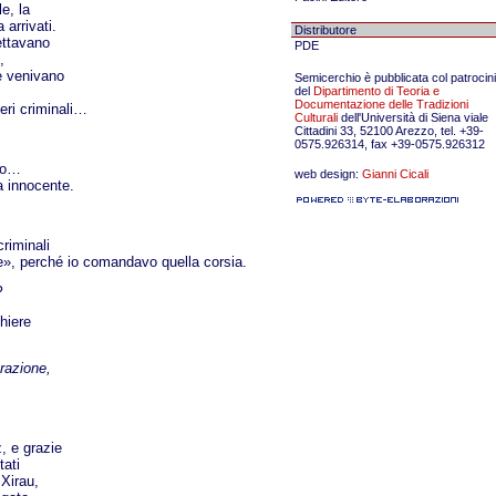
le, la
arrivati.
Distributore
ettavano
PDE
,
e venivano
Semicerchio è pubblicata col patrocin
del
Dipartimento di Teoria e
Documentazione delle Tradizioni
veri criminali…
Culturali
dell'Università di Siena viale
Cittadini 33, 52100 Arezzo, tel. +39-
0575.926314, fax +39-0575.926312
ato…
web design:
Gianni Cicali
a innocente.
riminali
e», perché io comandavo quella corsia.
?
chiere
razione,
, e grazie
tati
Xirau,