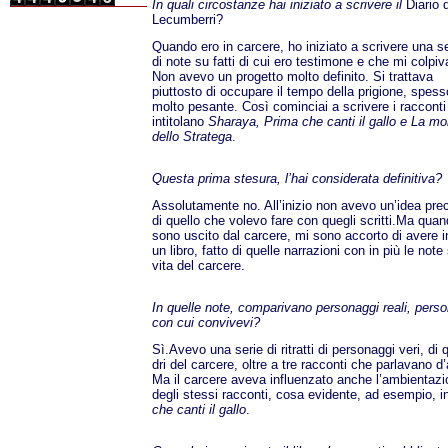
In quali circostanze hai iniziato a scrivere il
Diario 
Lecumberri?
Quando ero in carcere, ho iniziato a scrivere una se
di note su fatti di cui ero testimone e che mi colp
Non avevo un progetto molto definito. Si trattava
piuttosto di occupare il tempo della prigione, spess
molto pesante. Così cominciai a scrivere i racconti
intitolano
Sharaya, Prima che canti il gallo e La mo
dello Stratega
.
Questa prima stesura, l’hai considerata definitiva?
Assolutamente no. All’inizio non avevo un’idea pre
di quello che volevo fare con quegli scritti.Ma qua
sono uscito dal carcere, mi sono accorto di avere 
un libro, fatto di quelle narrazioni con in più le note 
vita del carcere.
In quelle note, comparivano personaggi reali, pers
con cui convivevi?
Sì.Avevo una serie di ritratti di personaggi veri, di 
dri del carcere, oltre a tre racconti che parlavano d’
Ma il carcere aveva influenzato anche l’ambientaz
degli stessi racconti, cosa evidente, ad esempio, 
che canti il gallo
.