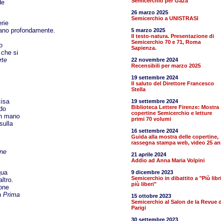
Semicerchio per Gaza
de
26 marzo 2025
Semicerchio a UNISTRASI
rie
ivano profondamente.
5 marzo 2025
Il testo-natura. Presentazione di
Semicerchio 70 e 71, Roma
o
Sapienza.
 che si
rte
22 novembre 2024
Recensibili per marzo 2025
19 settembre 2024
Il saluto del Direttore Francesco
Stella
cisa
19 settembre 2024
Biblioteca Lettere Firenze: Mostra
ndo
copertine Semicerchio e letture
in mano
primi 70 volumi
sulla
16 settembre 2024
Guida alla mostra delle copertine,
rassegna stampa web, video 25 an
one
21 aprile 2024
Addio ad Anna Maria Volpini
qua
9 dicembre 2023
Semicerchio in dibattito a "Più libr
altro.
più liberi"
ione
in
Prima
15 ottobre 2023
Semicerchio al Salon de la Revue d
Parigi
30 settembre 2023