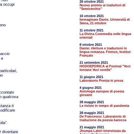
26 ottobre 2021
sa occupi
Nuovo premio ai traduttori di
"Semicerchio"
16 ottobre 2021
Immaginare Dante. Università di
Siena, 21 ottobre
meno
11 ottobre 2021
La Divina Commedia nelle lingue
orientali
8 ottobre 2021
Dante: riletture e traduzioni in
lingua romanza. Firenze, Institut
paccio
Français
 a
21 settembre 2021
HODOEPORICA al Festival "Voci
lontane Voci sorelle"
articolari,
no
11 giugno 2021
Laboratorio Poesia in prosa
4 giugno 2021
Antologie europee di poesia
accontato
giovane
no qualcosa
28 maggio 2021
stanza ti
Le riviste in tempo di pandemia
odificare
28 maggio 2021
De Francesco: Laboratorio di
traduzione da poesia barocca
ile”.
21 maggio 2021
Jhumpa Lahiri intervistata da
r diventare