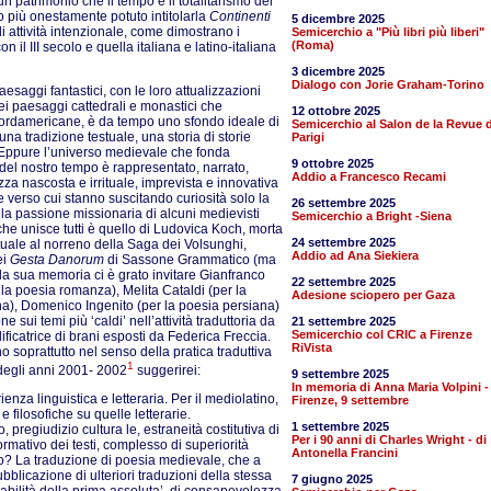
 un patrimonio che il tempo e il totalitarismo dei
 più onestamente potuto intitolarla
Continenti
5 dicembre 2025
 attività intenzionale, come dimostrano i
Semicerchio a "Più libri più liberi"
(Roma)
n il III secolo e quella italiana e latino-italiana
3 dicembre 2025
Dialogo con Jorie Graham-Torino
esaggi fantastici, con le loro attualizzazioni
ei paesaggi cattedrali e monastici che
12 ottobre 2025
i nordamericane, è da tempo uno sfondo ideale di
Semicerchio al Salon de la Revue d
una tradizione testuale, una storia di storie
Parigi
i. Eppure l’universo medievale che fonda
9 ottobre 2025
 – del nostro tempo è rappresentato, narrato,
Addio a Francesco Recami
ezza nascosta e irrituale, imprevista e innovativa
 verso cui stanno suscitando curiosità solo la
26 settembre 2025
 la passione missionaria di alcuni medievisti
Semicerchio a Bright -Siena
che unisce tutti è quello di Ludovica Koch, morta
24 settembre 2025
ttuale al norreno della Saga dei Volsunghi,
Addio ad Ana Siekiera
ei
Gesta Danorum
di Sassone Grammatico (ma
lla sua memoria ci è grato invitare Gianfranco
22 settembre 2025
la poesia romanza), Melita Cataldi (per la
Adesione sciopero per Gaza
ina), Domenico Ingenito (per la poesia persiana)
sui temi più ‘caldi’ nell’attività traduttoria da
21 settembre 2025
Semicerchio col CRIC a Firenze
icatrice di brani esposti da Federica Freccia.
RiVista
 soprattutto nel senso della pratica traduttiva
1
 degli anni 2001- 2002
suggerirei:
9 settembre 2025
In memoria di Anna Maria Volpini -
enza linguistica e letteraria. Per il mediolatino,
Firenze, 9 settembre
filosofiche su quelle letterarie.
1 settembre 2025
pregiudizio cultura le, estraneità costitutiva di
Per i 90 anni di Charles Wright - di
formativo dei testi, complesso di superiorità
Antonella Francini
ario? La traduzione di poesia medievale, che a
bblicazione di ulteriori traduzioni della stessa
7 giugno 2025