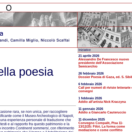
Iniziative
21 aprile 2026
Alessandro De Francesco nuovo
presidente dell'Associazione
Semicerchio
ella poesia
26 febbraio 2026
Dossier Poesia di Gaza, ed. S. Sibil
6 febbraio 2026
Call per numeri di riviste letterarie 
convegni
1 febbraio 2026
Addio all'artista Nick Kraczyna
11 gennaio 2026
occasione rara, se non unica, per raccogliere
Addio a Giancarlo Cauteruccio
tificante come il Museo Archeologico di Napoli,
11 dicembre 2025
di una esperienza personale di traduzione che
Convegno Compalit, Pisa 11-
esti e al rapporto fra questo patrimonio e la
13/12/25: Filtri. La forma come
o incontro
Continenti sommersi
, con riferimento
mediazione e come conflitto