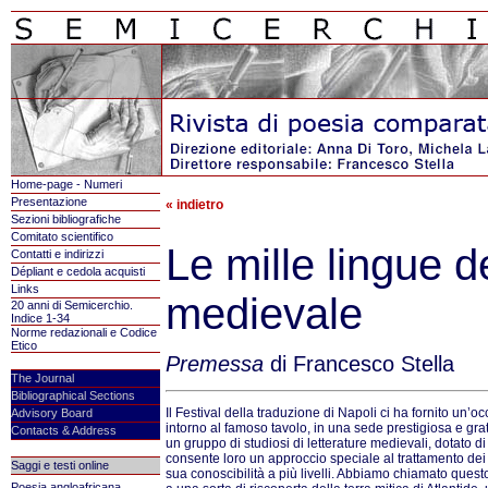
Home-page - Numeri
Presentazione
« indietro
Sezioni bibliografiche
Comitato scientifico
Le mille lingue d
Contatti e indirizzi
Dépliant e cedola acquisti
Links
medievale
20 anni di Semicerchio.
Indice 1-34
Norme redazionali e Codice
Etico
Premessa
di Francesco Stella
The Journal
Bibliographical Sections
Il Festival della traduzione di Napoli ci ha fornito un’
Advisory Board
intorno al famoso tavolo, in una sede prestigiosa e gra
Contacts & Address
un gruppo di studiosi di letterature medievali, dotato 
consente loro un approccio speciale al trattamento dei t
Saggi e testi online
sua conoscibilità a più livelli. Abbiamo chiamato quest
Poesia angloafricana