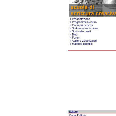
»
Presentazione
»
Programmi in corso
»
Corsi precedenti
»
Statuto associazione
»
Scrittori e poeti
»
Blog
»
Forum
»
Audio e video lezioni
»
Materiali didattici
Editore
Pacini Editore