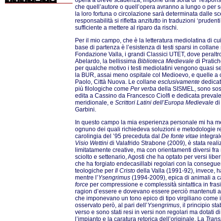
opera a breve scadenza, impone una sorta di ‘responsa
che quell’autore o quell’opera avranno a lungo o per se
la loro fortuna o circolazione sarà determinata dalle sc
responsabilità si rifletta anzitutto in traduzioni ‘prudent
sufficiente a mettere al riparo da rischi.
Per il mio campo, che è la letteratura mediolatina di cu
base di partenza è l’esistenza di testi sparsi in collan
Fondazione Valla, i grandi Classici UTET, dove peralt
Abelardo, la bellissima
Biblioteca Medievale
di Pratic
per qualche motivo i testi mediolatini vengono quasi sempr
la BUR, assai meno ospitale col Medioevo, e quelle a c
Paolo, Città Nuova. Le collane
esclusivamente
dedicat
più filologiche come
Per verba
della SISMEL, sono sos
edita a Cassino da Francesco Ciolfi e dedicata prevalent
meridionale, e
Scrittori Latini dell’Europa Medievale
di
Garbini.
In questo campo la mia esperienza personale mi ha mes
ognuno dei quali richiedeva soluzioni e metodologie rel
carolingia del ’95 preceduta dal
De fonte vitae
integra
Visio Wettini
di Valafrido Strabone (2009), è stata real
limitatamente creative, ma con orientamenti diversi fra
sciolto e settenario, Agosti che ha optato per versi lib
che ha forgiato endecasillabi regolari con la consegu
teologiche per
Il Cristo
della Valla (1991-92), invece, h
mentre l’
Ysengrimus
(1994-2009), epica di animali a c
force
per compressione e complessità sintattica in frasi
ragion d’essere e dovevano essere perciò mantenuti ad
che imponevano un tono epico di tipo virgiliano come il 
osservato però, al pari dell’
Ysengrimus
, il principio s
verso e sono stati resi in versi non regolari ma dotati d
l’impianto e la caratura retorica dell’originale. La
Trans