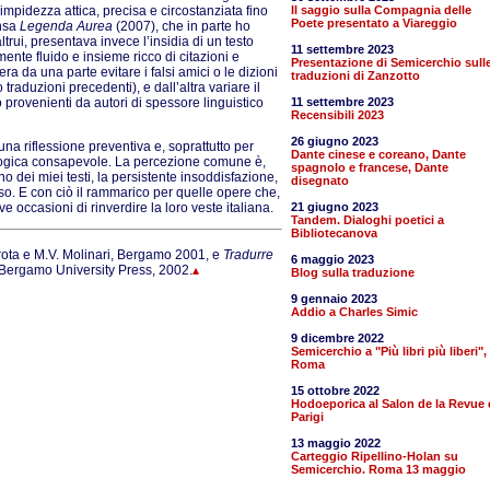
limpidezza attica, precisa e circostanziata fino
Il saggio sulla Compagnia delle
Poete presentato a Viareggio
ensa
Legenda Aurea
(2007), che in parte ho
trui, presentava invece l’insidia di un testo
11 settembre 2023
nte fluido e insieme ricco di citazioni e
Presentazione di Semicerchio sull
ra da una parte evitare i falsi amici o le dizioni
traduzioni di Zanzotto
raduzioni precedenti), e dall’altra variare il
o provenienti da autori di spessore linguistico
11 settembre 2023
Recensibili 2023
26 giugno 2023
na riflessione preventiva e, soprattutto per
Dante cinese e coreano, Dante
tologica consapevole. La percezione comune è,
spagnolo e francese, Dante
o dei miei testi, la persistente insoddisfazione,
disegnato
sso. E con ciò il rammarico per quelle opere che,
e occasioni di rinverdire la loro veste italiana.
21 giugno 2023
Tandem. Dialoghi poetici a
Bibliotecanova
ota e M.V. Molinari, Bergamo 2001, e
Tradurre
6 maggio 2023
Bergamo University Press, 2002.
▴
Blog sulla traduzione
9 gennaio 2023
Addio a Charles Simic
9 dicembre 2022
Semicerchio a "Più libri più liberi",
Roma
15 ottobre 2022
Hodoeporica al Salon de la Revue 
Parigi
13 maggio 2022
Carteggio Ripellino-Holan su
Semicerchio. Roma 13 maggio