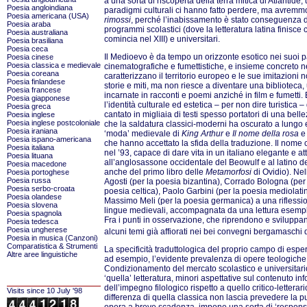
a una sorta di riscoperta della terra mitica di Atlantide,
Poesia angloindiana
paradigmi culturali ci hanno fatto perdere, ma avremmo
Poesia americana (USA)
rimossi
, perché l’inabissamento è stato conseguenza di
Poesia araba
programmi scolastici (dove la letteratura latina finisce co
Poesia australiana
comincia nel XIII) e universitari.
Poesia brasiliana
Poesia ceca
Il Medioevo è da tempo un orizzonte esotico nei suoi pa
Poesia cinese
Poesia classica e medievale
cinematografiche e fumettistiche, e insieme concreto n
Poesia coreana
caratterizzano il territorio europeo e le sue imitazion
Poesia finlandese
storie e miti, ma non riesce a diventare una biblioteca, 
Poesia francese
incarnate in racconti e poemi anziché in film e fumett
Poesia giapponese
l’identità culturale ed estetica – per non dire turistica
Poesia greca
cantato in migliaia di testi spesso portatori di una bell
Poesia inglese
Poesia inglese postcoloniale
che la saldatura classici-moderni ha oscurato a lungo e
Poesia iraniana
‘moda’ medievale di
King
Arthur
e
Il nome della rosa
e
Poesia ispano-americana
che hanno accettato la sfida della traduzione. Il nome 
Poesia italiana
nel ’93, capace di dare vita in un italiano elegante e a
Poesia lituana
all’anglosassone occidentale del Beowulf e al latino d
Poesia macedone
anche del primo libro delle
Metamorfosi
di Ovidio). Ne
Poesia portoghese
Poesia russa
Agosti (per la poesia bizantina), Corrado Bologna (per 
Poesia serbo-croata
poesia celtica), Paolo Garbini (per la poesia mediolat
Poesia olandese
Massimo Meli (per la poesia germanica) a una riflessione 
Poesia slovena
lingue medievali, accompagnata da una lettura esemplif
Poesia spagnola
Fra i punti in osservazione, che riprendono e sviluppano
Poesia tedesca
Poesia ungherese
alcuni temi già affiorati nei bei convegni bergamaschi
Poesia in musica (Canzoni)
Comparatistica & Strumenti
La specificità traduttologica del proprio campo di esperi
Altre aree linguistiche
ad esempio, l’evidente prevalenza di opere teologiche e 
Condizionamento del mercato scolastico e universitario, 
‘quella’ letteratura, minori aspettative sul contenuto in
dell’impegno filologico rispetto a quello critico-letter
Visits since 10 July '98
differenza di quella classica non lascia prevedere la pu