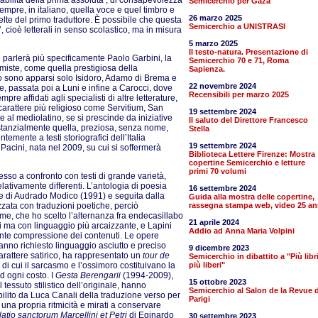
bilità della prima assoluta’, di consapevolezza
Semicerchio per Gaza
mpre, in italiano, quella voce e quel timbro e
26 marzo 2025
elte del primo traduttore. È possibile che questa
Semicerchio a UNISTRASI
i’, cioè letterali in senso scolastico, ma in misura
5 marzo 2025
Il testo-natura. Presentazione di
i parlerà più specificamente Paolo Garbini, la
Semicerchio 70 e 71, Roma
e miste, come quella prestigiosa della
Sapienza.
ro sono apparsi solo Isidoro, Adamo di Brema e
22 novembre 2024
he, passata poi a Luni e infine a Carocci, dove
Recensibili per marzo 2025
e affidati agli specialisti di altre letterature,
arattere più religioso come Servitium, San
19 settembre 2024
e al mediolatino, se si prescinde da iniziative
Il saluto del Direttore Francesco
tanzialmente quella, preziosa, senza nome,
Stella
emente a testi storiografici dell’Italia
19 settembre 2024
 Pacini, nata nel 2009, su cui si soffermerà
Biblioteca Lettere Firenze: Mostra
copertine Semicerchio e letture
primi 70 volumi
so a confronto con testi di grande varietà,
ativamente differenti. L’antologia di poesia
16 settembre 2024
le di Audrado Modico (1991) e seguita dalla
Guida alla mostra delle copertine,
izzata con traduzioni poetiche, perciò
rassegna stampa web, video 25 an
 me, che ho scelto l’alternanza fra endecasillabo
21 aprile 2024
eri ma con linguaggio più arcaizzante, e Lapini
Addio ad Anna Maria Volpini
ente compressione dei contenuti. Le opere
anno richiesto linguaggio asciutto e preciso
9 dicembre 2023
arattere satirico, ha rappresentato un
tour de
Semicerchio in dibattito a "Più libr
 di cui il sarcasmo e l’ossimoro costituivano la
più liberi"
 ogni costo. I
Gesta Berengarii
(1994-2009),
15 ottobre 2023
tessuto stilistico dell’originale, hanno
Semicerchio al Salon de la Revue d
tabilito da Luca Canali della traduzione verso per
Parigi
i una propria ritmicità e mirati a conservare
latio
sanctorum Marcellini et Petri
di Eginardo
30 settembre 2023