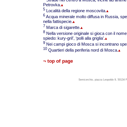
Petrovka.
▴
5
Località della regione moscovita.
▴
6
Acqua minerale molto diffusa in Russia, spes
nella fattispecie.
▴
7
Marca di sigarette.
▴
8
Nella versione originale si gioca con il nome s
spiedo: kury-gril’, ‘polli alla griglia’.
▴
9
Nei campi gioco di Mosca si incontrano spes
10
Quartieri della periferia nord di Mosca.
▴
¬ top of page
Semicerchio, piazza Leopoldo 9, 50134 F