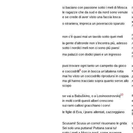
si baciano con passione sotto i meli di Mosca
le ragazze che da sud e da nord sono venute
e se crede di aver visto una faccia losca
o straniera, impreca un poveraccio sparuto
non c’è quasi mai un tavolo sotto quei meli
la gente d’altronde non s’incontra più, adesso
sotto i nordici meli non ci sono più paesi
ma palazzi con dodici piani e un ingresso
puoi trovare ogni tanto un campetto da gioco
9
e coccodrilli
con in bocca un’altalena rotta
mai ho visto un coccodrillo riprodursi in coppia
ma gli hanno tracciato sopra quanto serve allo
scopo
10
se vai a Babuškino, o a Losinoostrovskij
in molti cortili questi alberi crescono
sui rami callosi gracchiano i corvi
le figlie di Eva, i jeans allentati, cazzeggiano
Scusami! Scusa un corno! risuonano le grida
Sei solo una puttana! Puttana sarai tu!
sotto i meli a Mosca nord, come avvenne