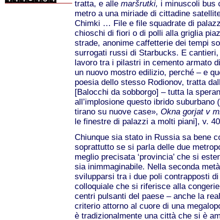
tratta, e alle
maršrutki,
i minuscoli bus 
metro a una miriade di cittadine satellite
Chimki … File e file squadrate di palazzi
chioschi di fiori o di polli alla griglia 
strade, anonime caffetterie dei tempi sov
surrogati russi di Starbucks. E cantieri
lavoro tra i pilastri in cemento armato 
un nuovo mostro edilizio, perché – e qu
poesia dello stesso Rodionov, tratta dal
[Balocchi da sobborgo] – tutta la speranz
all’implosione questo ibrido suburbano («
tirano su nuove case»,
Okna gorjat v 
le finestre di palazzi a molti piani], v. 40
Chiunque sia stato in Russia sa bene com
soprattutto se si parla delle due metro
meglio precisata ‘provincia’ che si este
sia inimmaginabile. Nella seconda metà
svilupparsi tra i due poli contrapposti d
colloquiale che si riferisce alla congerie
centri pulsanti del paese – anche la re
criterio attorno al cuore di una megalo
è tradizionalmente una città che si è amp