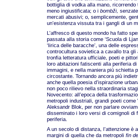
bottiglia di vodka alla mano, ricorrendo t
meno ingiustificata; o i
bombži,
senzate
mercati abusivi; o, semplicemente, gen
un’esistenza vissuta tra i gangli di un
L’affresco di questo mondo ha fatto spe
passata alla storia come ‘Scuola di Lja
‘lirica delle baracche’, una delle espres
controcultura sovietica a cavallo tra gli 
tronfia letteratura ufficiale, poeti e pit
loro abitazioni fatiscenti alla periferia 
immagini, e nella maniera più schietta p
circostante. Tornando ancora più indietr
anche quella poesia d’ispirazione urba
non poco rilievo nella straordinaria sta
Novecento: all’epoca della trasformazi
metropoli industriali, grandi poeti come 
Aleksandr Blok, per non parlare ovviame
disseminato i loro versi di comignoli di 
periferia.
A un secolo di distanza, l’attenzione è
margini di quella che da metropoli
fin d