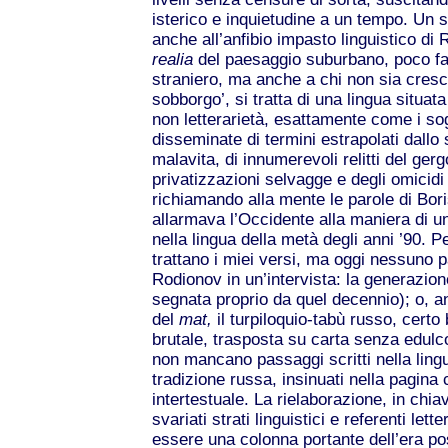
isterico e inquietudine a un tempo. Un s
anche all’anfibio impasto linguistico di R
realia
del paesaggio suburbano, poco fam
straniero, ma anche a chi non sia cresc
sobborgo’, si tratta di una lingua situata 
non letterarietà, esattamente come i sog
disseminate di termini estrapolati dallo 
malavita, di innumerevoli relitti del ger
privatizzazioni selvagge e degli omicidi
richiamando alla mente le parole di Bor
allarmava l’Occidente alla maniera di u
nella lingua della metà degli anni ’90. P
trattano i miei versi, ma oggi nessuno
Rodionov in un’intervista: la generazion
segnata proprio da quel decennio); o, a
del
mat,
il turpiloquio-tabù russo, certo
brutale, trasposta su carta senza edulc
non mancano passaggi scritti nella lingu
tradizione russa, insinuati nella pagin
intertestuale. La rielaborazione, in chiav
svariati strati linguistici e referenti letter
essere una colonna portante dell’era po