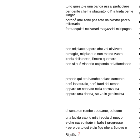
tutto questo è una banca assai particolare
per gente che ha sbagliato, o l’ha tirata per le
lunghe
perché mai sono passato dal vostro parco
millenario
fare acquisti nei vostri magazzini mi ripugna
non mi piace sapere che voi ci vivete
o meglio, mi piace, e non me ne vanto
ironia della sorte, l’intero quartiere
non si può vincerlo colpendo ed affondando
proprio qui, tra banche colanti cemento
così innaturale, così fuori dal tempo
appare un neonato nella carrozzina
oppure una donna, se va in giro incinta
si sente un rombo seccante, ed ecco
una lucida cabrio mi sfreccia di nuovo
e che cazzo tirate in ballo il progresso
- però certo qui è più figo che a Butovo o
5
Birjulëvo