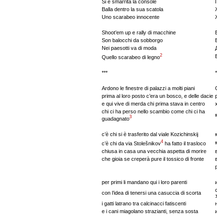
Si è smarrita la console
Balla dentro la sua scatola
Uno scarabeo innocente
Shoot’em up e rally di macchine
Son balocchi da sobborgo
Nei paesotti va di moda
2
Quello scarabeo di legno
***
Ardono le finestre di palazzi a molti piani
prima al loro posto c’era un bosco, e delle dacie
e qui vive di merda chi prima stava in centro
chi ci ha perso nello scambio come chi ci ha
3
guadagnato
c’è chi si è trasferito dal viale Kozichinskij
4
c’è chi da via Stolešnikov
ha fatto il trasloco
chiusa in casa una vecchia aspetta di morire
che gioia se creperà pure il tossico di fronte
per primi li mandano qui i loro parenti
con l’idea di tenersi una casuccia di scorta
i gatti latrano tra calcinacci fatiscenti
e i cani miagolano strazianti, senza sosta