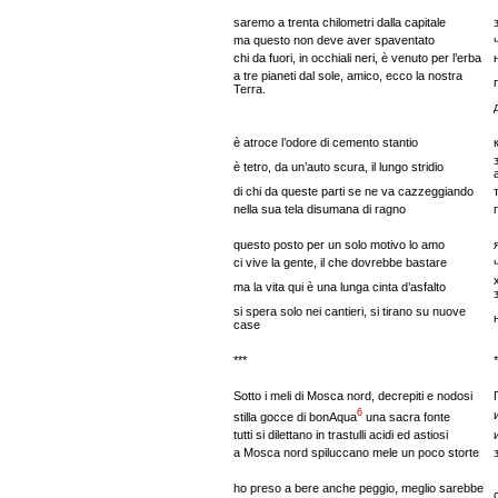
saremo a trenta chilometri dalla capitale
ma questo non deve aver spaventato
chi da fuori, in occhiali neri, è venuto per l’erba
a tre pianeti dal sole, amico, ecco la nostra
Terra.
è atroce l’odore di cemento stantio
è tetro, da un’auto scura, il lungo stridio
di chi da queste parti se ne va cazzeggiando
nella sua tela disumana di ragno
questo posto per un solo motivo lo amo
ci vive la gente, il che dovrebbe bastare
ma la vita qui è una lunga cinta d’asfalto
si spera solo nei cantieri, si tirano su nuove
case
***
Sotto i meli di Mosca nord, decrepiti e nodosi
6
stilla gocce di bonAqua
una sacra fonte
tutti si dilettano in trastulli acidi ed astiosi
a Mosca nord spiluccano mele un poco storte
ho preso a bere anche peggio, meglio sarebbe