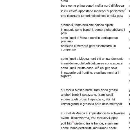
stato
bere come prima sotto i meli a nord di Mosca
7
le cui cavità appestano monconi di parliament
che ti portano tumori nei polmoni e nella gola
stanno lì, tanto belli che paiono dipinti
in maggio sono bianchi, sembra che abbiano il
pelo
sotto i meli di Mosca nord in tanti spesso
pisciano
nessuno ci verserà getti d’inchiostro, in
compenso
sotto i meli a Mosca nord c’è un pandemonio
i rami dei vecchi belli del paese sono a pezzi
sotto i meli, brutta cosa, c’è chi gira solo
in cappello col frontino, e sul bus non ha il
biglietto
sui meli a Mosca nord i rami sono grossi
anche i bimbi li spezzano, i rami sottili
e pure quelli grossi li spezzano, i bimbi
i bimbi grandi e grossi a nord della metropoli
sui meli di Mosca si impiastriccia lo schwarma
avanzi di schwarma, tra i meli avviluppati
8
polli fritti
siedono tra le fronde, e sui rami
come fanno certi frutti, maturano i cachi