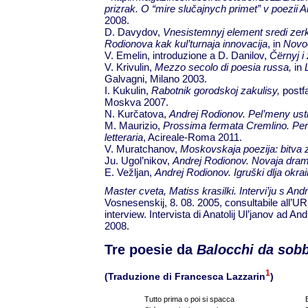
prizrak. O “mire slu
č
ajnych primet” v
poezii 
2008.
D. Davydov,
Vnesistemnyj element sredi zerka
Rodionova kak kul’turnaja innovacija
, in
Novoe
V. Emelin, introduzione a D. Danilov,
Č
ërnyj i
V. Krivulin,
Mezzo secolo di poesia russa,
in
Galvagni, Milano 2003.
I. Kukulin,
Rabotnik gorodskoj zakulisy,
postf
Moskva 2007.
N. Kurčatova,
Andrej Rodionov. Pel’meny ust
M. Maurizio,
Prossima fermata Cremlino. Perc
letteraria
, Acireale-Roma 2011.
V. Muratchanov,
Moskovskaja poezija: bitva
Ju. Ugol’nikov,
Andrej Rodionov. Novaja dram
E. Vežljan,
Andrej Rodionov. Igruški dlja okrai
Master cveta, Matiss krasilki. Intervi’ju s 
Vosnesenskij, 8. 08. 2005, consultabile all’U
interview. Intervista di Anatolij Ul’janov ad An
2008.
Tre poesie da
Balocchi da sob
1
(Traduzione di Francesca Lazzarin
)
Tutto prima o poi si spacca