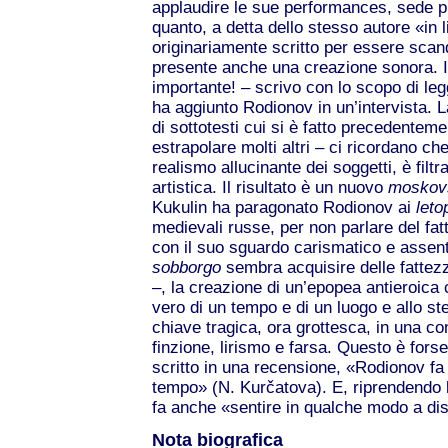
applaudire le sue performances, sede p
quanto, a detta dello stesso autore «in l
originariamente scritto per essere scan
presente anche una creazione sonora. 
importante! – scrivo con lo scopo di leg
ha aggiunto Rodionov in un’intervista. 
di sottotesti cui si è fatto precedente
estrapolare molti altri – ci ricordano ch
realismo allucinante dei soggetti, è filt
artistica. Il risultato è un nuovo
moskovs
Kukulin ha paragonato Rodionov ai
leto
medievali russe, per non parlare del fat
con il suo sguardo carismatico e assent
sobborgo
sembra acquisire delle fattezze
–, la creazione di un’epopea antieroica c
vero di un tempo e di un luogo e allo ste
chiave tragica, ora grottesca, in una con
finzione, lirismo e farsa. Questo è forse
scritto in una recensione, «Rodionov f
tempo» (N. Kurčatova). E, riprendendo la
fa anche «sentire in qualche modo a di
Nota biografica