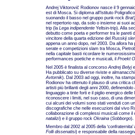
Andrej Viktorovič Rodionov nasce il 9 gennaio 1
est di Mosca. Si diploma all’Istituto Poligrafico
suonando il basso nel gruppo punk-rock
Brat’
nel repertorio rap, da solo o insieme ai suoi ac
trip (la
Lega indipendente
Yeltsin-trip). Alla s
debutto come poeta e performer tra le pareti d
vincitore della quarta edizione del
Russkij sl
appena un anno dopo, nel 2003. Da allora ha 
serate e competizioni slam tra Mosca, Pietrobu
nella capitale basti ricordare le numerosissime 
performances poetiche e musicali, il
Proekt 
Nel 2005 è finalista al concorso
Andrej Belyj
e
Ha pubblicato su diverse riviste e almanacchi
Avtornik
). Dal 2003 ad oggi, inoltre, ha stamp
Rodionov ha ottenuto il plauso di una critica c
artisti più brillanti degli anni 2000, definendol
linguaggio a tinte forti e il piglio energico dell
riconoscere i limiti, nel suo caso, di una dim
cui alcuni dei volumi sono stati venduti con un 
discografiche che nelle esecuzioni dal vivo R
collaborazione di complessi musicali come il 
natalizi
) e il gruppo rock
Okraina
(
Sobborgo
).
Membro dal 2002 al 2005 della ‘confraternita’ 
Folli dissenatisi
) e responsabile della rasseg