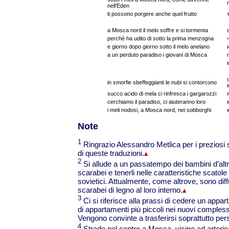
nell’Eden
ti possono porgere anche quel frutto
a Mosca nord il melo soffre e si tormenta
perchè ha udito di sotto la prima menzogna
e giorno dopo giorno sotto il melo anelano
a un perduto paradiso i giovani di Mosca
in smorfie sbeffeggianti le nubi si contorcono
succo acido di mela ci rinfresca i gargarozzi
cerchiamo il paradiso, ci aiuteranno loro
i meli nodosi, a Mosca nord, nei sobborghi
Note
1
Ringrazio Alessandro Metlica per i preziosi s
di queste traduzioni.
▴
2
Si allude a un passatempo dei bambini d’altr
scarabei e tenerli nelle caratteristiche scatole
sovietici. Attualmente, come altrove, sono dif
scarabei di legno al loro interno.
▴
3
Ci si riferisce alla prassi di cedere un appar
di appartamenti più piccoli nei nuovi complessi
Vengono convinte a trasferirsi soprattutto pe
4
Strade nel centro a Mosca, vicine ad arterie 