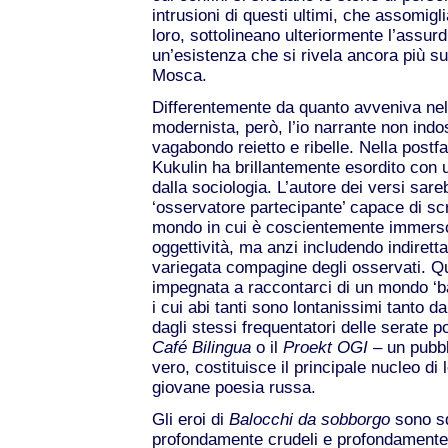
intrusioni di questi ultimi, che assomi
loro, sottolineano ulteriormente l’assur
un’esistenza che si rivela ancora più su
Mosca.
Differentemente da quanto avveniva nell
modernista, però, l’io narrante non indo
vagabondo reietto e ribelle. Nella postf
Kukulin ha brillantemente esordito con u
dalla sociologia. L’autore dei versi sar
‘osservatore partecipante’ capace di scr
mondo in cui è coscientemente immerso
oggettività, ma anzi includendo indiret
variegata compagine degli osservati. Qu
impegnata a raccontarci di un mondo ‘ba
i cui abi tanti sono lontanissimi tanto d
dagli stessi frequentatori delle serate p
Café Bilingua
o il
Proekt OGI
– un pubbli
vero, costituisce il principale nucleo di 
giovane poesia russa.
Gli eroi di
Balocchi da sobborgo
sono squ
profondamente crudeli e profondamente