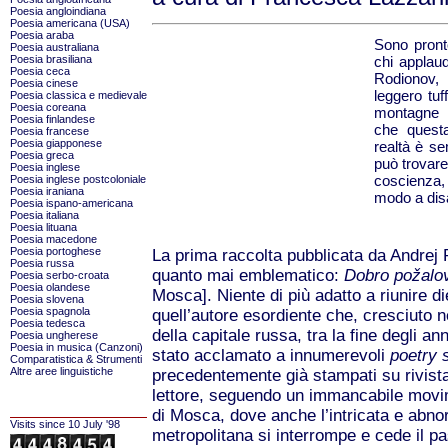
Poesia angloindiana
Poesia americana (USA)
Poesia araba
Sono pron
Poesia australiana
chi applaud
Poesia brasiliana
Poesia ceca
Rodionov,
Poesia cinese
leggero tuf
Poesia classica e medievale
Poesia coreana
montagne 
Poesia finlandese
che quest
Poesia francese
Poesia giapponese
realtà è s
Poesia greca
può trovare
Poesia inglese
coscienza,
Poesia inglese postcoloniale
Poesia iraniana
modo a dis
Poesia ispano-americana
Poesia italiana
Poesia lituana
Poesia macedone
Poesia portoghese
La prima raccolta pubblicata da Andrej 
Poesia russa
quanto mai emblematico:
Dobro požalo
Poesia serbo-croata
Poesia olandese
Mosca]. Niente di più adatto a riunire die
Poesia slovena
Poesia spagnola
quell’autore esordiente che, cresciuto n
Poesia tedesca
della capitale russa, tra la fine degli ann
Poesia ungherese
Poesia in musica (Canzoni)
stato acclamato a innumerevoli
poetry 
Comparatistica & Strumenti
Altre aree linguistiche
precedentemente già stampati su rivista 
lettore, seguendo un immancabile movim
di Mosca, dove anche l’intricata e abnor
Visits since 10 July '98
metropolitana si interrompe e cede il p