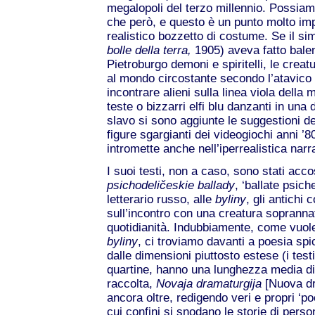
megalopoli del terzo millennio. Possiam
che però, e questo è un punto molto imp
realistico bozzetto di costume. Se il si
bolle
della terra,
1905) aveva fatto balen
Pietroburgo demoni e spiritelli, le cre
al mondo circostante secondo l’atavico 
incontrare alieni sulla linea viola della 
teste o bizzarri elfi blu danzanti in una 
slavo si sono aggiunte le suggestioni de
figure sgargianti dei videogiochi anni ’8
intromette anche nell’iperrealistica nar
I suoi testi, non a caso, sono stati accos
psichodeli
č
eskie ballady
, ‘ballate psich
letterario russo, alle
byliny
, gli antichi
sull’incontro con una creatura soprannat
quotidianità. Indubbiamente, come vuole 
byliny
, ci troviamo davanti a poesia spi
dalle dimensioni piuttosto estese (i test
quartine, hanno una lunghezza media di 
raccolta,
Novaja dramaturgija
[Nuova d
ancora oltre, redigendo veri e propri ‘p
cui confini si snodano le storie di perso