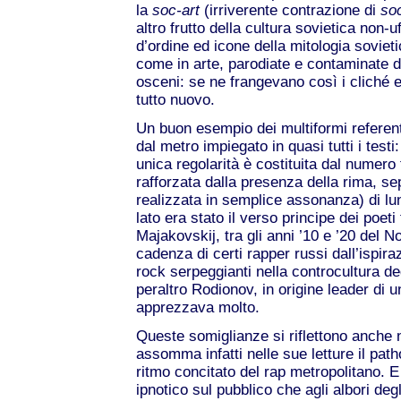
la
soc-art
(irriverente contrazione di
soc
altro frutto della cultura sovietica non-uf
d’ordine ed icone della mitologia soviet
come in arte, parodiate e contaminate da
osceni: se ne frangevano così i cliché e
tutto nuovo.
Un buon esempio dei multiformi referenti 
dal metro impiegato in quasi tutti i testi
unica regolarità è costituita dal numero 
rafforzata dalla presenza della rima, s
realizzata in semplice assonanza) di lu
lato era stato il verso principe dei poeti 
Majakovskij, tra gli anni ’10 e ’20 del No
cadenza di certi rapper russi dall’ispir
rock serpeggianti nella controcultura de
peraltro Rodionov, in origine leader di
apprezzava molto.
Queste somiglianze si riflettono anche
assomma infatti nelle sue letture il path
ritmo concitato del rap metropolitano. 
ipnotico sul pubblico che agli albori deg