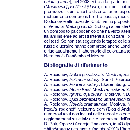
quinta gamba
), nel 2008 entra a far parte an
(
Moskovskij
poeti
č
eskij klub
), che con il patr
promuove il confronto tra diverse forme espres
mutuamente comprensibile’ tra poesia, musica e
Rodionov e altri poeti del Club hanno proposto
di Venezia,
Making words.
Sotto gli alberi de
un composito palcoscenico che ha visto alterna
italiani insieme ad artisti intenti a schizzare i 
dei testi. Se non sta seguendo le tappe delle s
russe e ucraine hanno compreso anche Londra 
dirige attualmente il laboratorio di coloratura 
Nemirovič- Dančenko di Mosca.
Bibliografia di riferimento
A. Rodionov,
Dobro požalovat’ v Moskvu
, Sa
A. Rodionov,
Pel’meni ustricy
, Sankt-Peterbu
A. Rodionov,
Portret s natury
, Ekaterinburg, U
A. Rodionov,
Morro Kasl
, Moskva, Raketa, 2
A. Rodionov,
Igruški dlja okrain
, Moskva, NLO
A. Rodionov,
Ljudi beznadežno ustarevšich pr
A. Rodionov,
Novaja dramaturgija
, Moskva, 
http://a_rodionoff.livejournal.com (Blog di An
numerosi testi non inclusi nelle raccolte o comp
aggiornamenti sulle iniziative promosse dall’a
D. Bak, Opoezii Andreja Rodionova, in «Oktja
<http://magazines.russ.ru/october/2011/1/bar