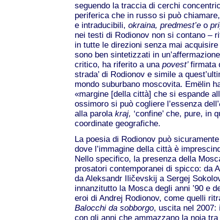
seguendo la traccia di cerchi concentric
periferica che in russo si può chiamare
e intraducibili,
okraina, predmest’e
o
pr
nei testi di Rodionov non si contano – r
in tutte le direzioni senza mai acquisire u
sono ben sintetizzati in un’affermazion
critico, ha riferito a una
po
vest’
firmata 
strada’ di Rodionov e simile a quest’ulti
mondo suburbano moscovita. Emëlin ha p
«margine [della città] che si espande all
ossimoro si può cogliere l’essenza dell’
alla parola
kraj,
‘confine’ che, pure, in
coordinate geografiche.
La poesia di Rodionov può sicuramente i
dove l’immagine della città è imprescindi
Nello specifico, la presenza della Mosc
prosatori contemporanei di spicco: da 
da Aleksandr Iličevskij a Sergej Sokolov
innanzitutto la Mosca degli anni ’90 e de
eroi di Andrej Rodionov, come quelli ritr
Balocchi da sobborgo
, uscita nel 2007: 
con gli anni che ammazzano la noia tra l