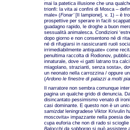
mai la patetica illusione che una qualche
trionfi: la vita ai confini di Mosca – def
male» (
Fonar’
[Il lampione], v. 1) – è tr
prospettive per sperare in facili scappa
guadagno rapido, le droghe a buon merc
sessualità animalesca. Condizioni ‘estr
dopo giorno e non consentono né di rita
né di rifugiarsi in rassicuranti ruoli soci
irrimediabilmente antiquate» come recita,
penultima raccolta di Rodionov, pubblica
innaturale, dove «i gatti latrano tra calci
miagolano, strazianti, senza sosta», do
un neonato nella carrozzina / oppure un
(
Ardono le finestre di palazzi a molti pi
Il narratore non sembra comunque intere
pagina un qualche grido di denuncia. Dai
disincantato pessimismo venato di iron
casi dominante. E questo non è un
uni
samizdat
leningradese Viktor Krivulin h
moscovita» impazzante nella poesia degli
cupa euforia che non di rado si scioglie 
Balocchi da sobborgo
si può assistere