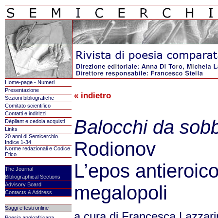
Home-page - Numeri
Presentazione
« indietro
Sezioni bibliografiche
Comitato scientifico
Contatti e indirizzi
Balocchi da sob
Dépliant e cedola acquisti
Links
20 anni di Semicerchio.
Rodionov
Indice 1-34
Norme redazionali e Codice
Etico
L’epos antieroico
The Journal
Bibliographical Sections
Advisory Board
megalopoli
Contacts & Address
Saggi e testi online
a cura di Francesca Lazzari
Poesia angloafricana