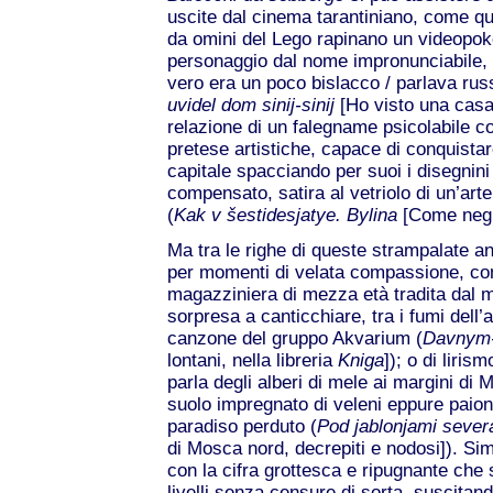
uscite dal cinema tarantiniano, come qu
da omini del Lego rapinano un videopoke
personaggio dal nome impronunciabile, f
vero era un poco bislacco / parlava rus
uvidel dom sinij-sinij
[Ho visto una casa 
relazione di un falegname psicolabile c
pretese artistiche, capace di conquistare
capitale spacciando per suoi i disegnini 
compensato, satira al vetriolo di un’a
(
Kak v šestidesjatye.
Bylina
[Come negli
Ma tra le righe di queste strampalate an
per momenti di velata compassione, co
magazziniera di mezza età tradita dal m
sorpresa a canticchiare, tra i fumi dell
canzone del gruppo Akvarium (
Davnym-
lontani, nella libreria
Kniga
]); o di liri
parla degli alberi di mele ai margini di 
suolo impregnato di veleni eppure paiono
paradiso perduto (
Pod jablonjami seve
di Mosca nord, decrepiti e nodosi]). Si
con la cifra grottesca e ripugnante che
livelli senza censure di sorta, suscitand