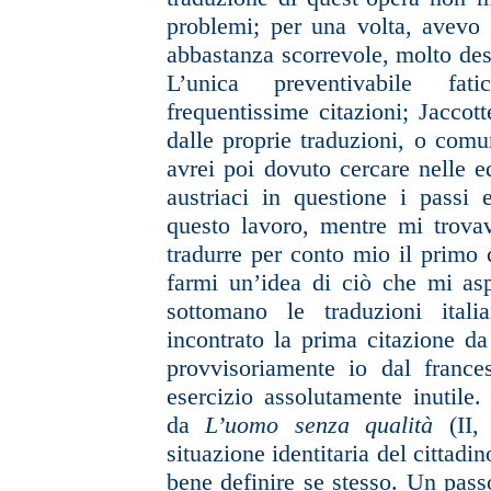
problemi; per una volta, avevo 
abbastanza scorrevole, molto
des
L’unica preventivabile
fat
frequentissime citazioni; Jaccott
dalle proprie traduzioni, o
comun
avrei poi dovuto cercare
nelle e
austriaci in questione
i passi e
questo lavoro,
mentre mi trova
tradurre per
conto mio il primo c
farmi
un’idea di ciò che mi as
sottomano
le traduzioni ital
incontrato la prima citazione da
provvisoriamente io dal franc
esercizio assolutamente inutile. 
da
L’uomo senza qualità
(II,
situazione identitaria del cittadi
bene definire se stesso. Un pass