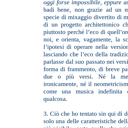
oggi forse impossibile, eppure
a
badi bene, non grazie ad un 
specie di mixaggio divertito
di m
di un progetto
architettonico c
piuttosto perché
l’eco di quell’o
noi, e
orienta, vagamente, la scr
l’ipotesi
di operare nella versio
lasciando che l’eco della tradizi
parlasse dal suo passato nei vers
forma di frammento, di breve pa
due o più versi. Né la metr
ironicamente, né il neometricis
come una musica indefinita 
qualcosa.
3.
Ciò che ho tentato sin qui di 
solo una delle caratteristiche dell