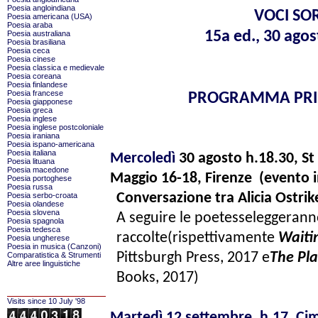
Poesia angloindiana
VOCI SO
Poesia americana (USA)
Poesia araba
15a ed., 30 agos
Poesia australiana
Poesia brasiliana
Poesia ceca
Poesia cinese
Poesia classica e medievale
Poesia coreana
Poesia finlandese
Poesia francese
PROGRAMMA PRIN
Poesia giapponese
Poesia greca
Poesia inglese
Poesia inglese postcoloniale
Poesia iraniana
Poesia ispano-americana
Poesia italiana
Mercoledì
30 agosto h.18.30, St
Poesia lituana
Poesia macedone
Maggio 16-18, Firenze
(evento i
Poesia portoghese
Poesia russa
Conversazione tra Alicia Ostrike
Poesia serbo-croata
Poesia olandese
Poesia slovena
A seguire le poetesse
leggerann
Poesia spagnola
Poesia tedesca
raccolte
(rispettivamente
Waitin
Poesia ungherese
Poesia in musica (Canzoni)
Pittsburgh Press, 2017 e
The Pl
Comparatistica & Strumenti
Altre aree linguistiche
Books, 2017)
Visits since 10 July '98
Martedì 12 settembre,
h.17, Cim