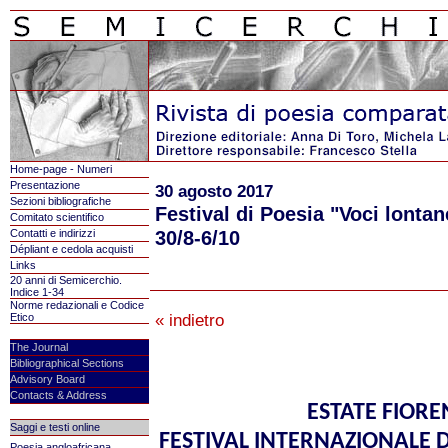
Home-page - Numeri
Presentazione
30 agosto 2017
Sezioni bibliografiche
Festival di Poesia "Voci lontan
Comitato scientifico
30/8-6/10
Contatti e indirizzi
Dépliant e cedola acquisti
Links
20 anni di Semicerchio.
Indice 1-34
Norme redazionali e Codice
Etico
« indietro
The Journal
Bibliographical Sections
Advisory Board
Contacts & Address
ESTATE FIORE
Saggi e testi online
FESTIVAL INTERNAZIONALE D
Poesia angloafricana