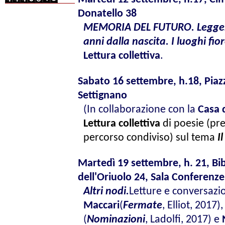
Donatello 38
MEMORIA DEL FUTURO. Leggere
anni dalla nascita. I luoghi fio
Lettura collettiva
.
Sabato 16 settembre,
h.18, Piaz
Settignano
(In collaborazione con la
Casa 
Lettura collettiva
di poesie (pr
percorso condiviso) sul tema
I
Martedì 19 settembre,
h. 21, Bi
dell'Oriuolo 24, Sala Conferenze
Altri nodi.
Letture e conversazio
Maccari
(
Fermate
, Elliot, 2017)
(
Nominazioni
, Ladolfi
, 2017) e