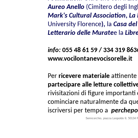
Aureo Anello
(Cimitero degli Ing
Mark's Cultural Association
,
La 
University Florence
),
la
Casa del
Letterario delle Murate
e la
Libr
info:
055 48 61 59 / 334 319 863
www.vocilontanevocisorelle.it
Per
ricevere materiale
attinente 
partecipare alle letture collettiv
rivisitazioni di figure importanti 
cominciare naturalmente da que
iscriversi per tempo a
perchepo
Semicerchio, piazza Leopoldo 9, 50134 F