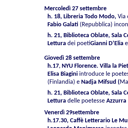
Mercoledì 27 settembre
h. 18, Libreria Todo Modo,
Via 
Fabio Galati
(Repubblica) incon
h. 21,
Biblioteca Oblate, Sala 
Lettura
dei poeti
Gianni D’Elia
e
Giovedì 28
settembre
h.17
,
NYU Florence. Villa la Pie
Elisa Biagini
introduce le poet
(Finlandia) e
Nadja
Mifsud (
Ma
h. 21,
Biblioteca Oblate, Sala 
Lettura
delle poetesse
Azzurra
Venerdì 29
settembre
h.17.30, Caffè Letterario Le M