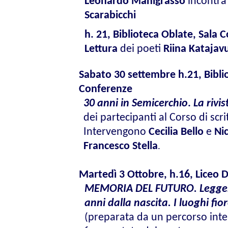
Leonardo Manigrasso
incontra
Scarabicchi
h. 21,
Biblioteca Oblate, Sala 
Lettura
dei poeti
Riina Katajav
Sabato 30 settembre
h.21,
Bibli
Conferenze
30 anni in Semicerchio
.
La rivis
dei partecipanti al Corso di scri
Intervengono
Cecilia Bello
e
Nic
Francesco Stella
.
Martedì 3 Ottobre, h.16, Liceo D
MEMORIA DEL FUTURO. Leggere
anni dalla nascita. I luoghi fio
(preparata da un percorso int