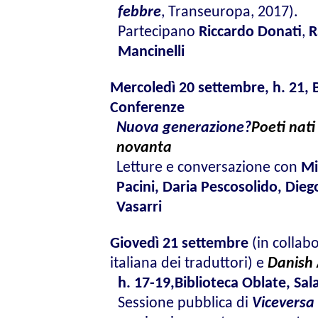
febbre
, Transeuropa
, 2017).
Partecipano
Riccardo Donati
,
R
Mancinelli
Mercoledì 20 settembre,
h. 21, 
Conferenze
Nuova generazione?
Poeti nati
novanta
Letture e conversazione con
Mi
Pacini, Daria Pescosolido, Dieg
Vasarri
Giovedì 21
settembre
(
in collab
italiana dei traduttori) e
Danish 
h. 17-19,
Biblioteca Oblate, Sa
Sessione pubblica di
Viceversa