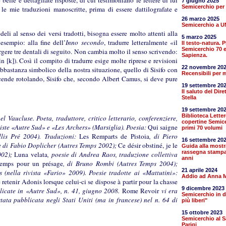
lle e dettagliate risposte, di cui testimoniano le lettere di lui
7 giugno 2025
Semicerchio per
 le mie traduzioni manoscritte, prima di essere dattilografate e
26 marzo 2025
Semicerchio a 
eli al senso dei versi tradotti, bisogna essere molto attenti alla
5 marzo 2025
 esempio: alla fine dell’
Inno secondo
, tradurre letteralmente «il
Il testo-natura. 
Semicerchio 70 
rgere tre dentali di seguito. Non cambia molto il senso scrivendo:
Sapienza.
in [k]). Così il compito di tradurre esige molte riprese e revisioni
22 novembre 20
bbastanza simbolico della nostra situazione, quello di Sisifo con
Recensibili per 
 scende rotolando, Sisifo che, secondo Albert Camus, si deve pure
19 settembre 20
Il saluto del Dir
Stella
19 settembre 20
Biblioteca Lette
 Vaucluse. Poeta, traduttore, critico letterario, conferenziere,
copertine Semice
viste «Autre Sud» e «Les Archers» (Marsiglia).
Poesia:
Qui saigne
primi 70 volumi
lis Pré 2004). Traduzioni:
Les Remparts de Pistoia
, di Piero
16 settembre 20
e di Fabio Doplicher (Autres Temps 2002);
Ce désir obstiné, je le
Guida alla mostr
rassegna stampa
002);
Luna velata
, poesie di Andrea Raos, traduzione collettiva
anni
emps pour un présage
, di Bruno Rombi (Autres Temps 2004);
21 aprile 2024
 (nella rivista «Fario» 2009). Poesie tradotte ai «Mattutini»:
Addio ad Anna M
retenir Adonis lorsque celui-ci se dispose à partir pour la chasse
9 dicembre 2023
licate in «Autre Sud», n. 41, giugno 2008.
Rome Revoir
vi era
Semicerchio in di
tata pubblicata negli Stati Uniti (ma in francese) nel n. 64 di
più liberi"
15 ottobre 2023
Semicerchio al S
Parigi