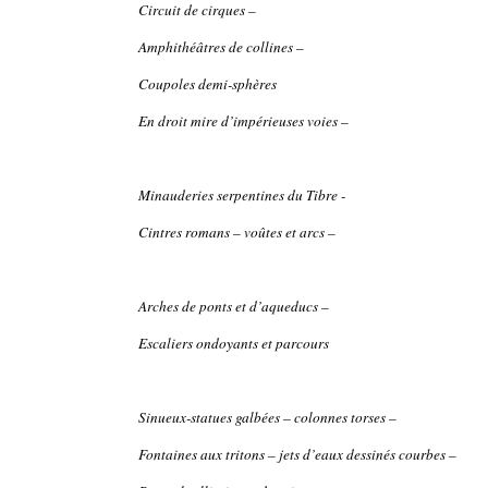
Circuit de cirques –
Amphithéâtres de collines –
Coupoles demi-sphères
En droit mire d’impérieuses voies –
Minauderies serpentines du Tibre -
Cintres romans – voûtes et arcs –
Arches de ponts et d’aqueducs –
Escaliers ondoyants et parcours
Sinueux-statues galbées – colonnes torses –
Fontaines aux tritons – jets d’eaux dessinés courbes –