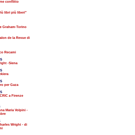
me conflitto
 libri più liberi"
ie Graham-Torino
alon de la Revue di
sco Recami
25
ight -Siena
25
ekiera
25
ro per Gaza
25
CRIC a Firenze
5
na Maria Volpini -
mbre
5
Charles Wright - di
ni