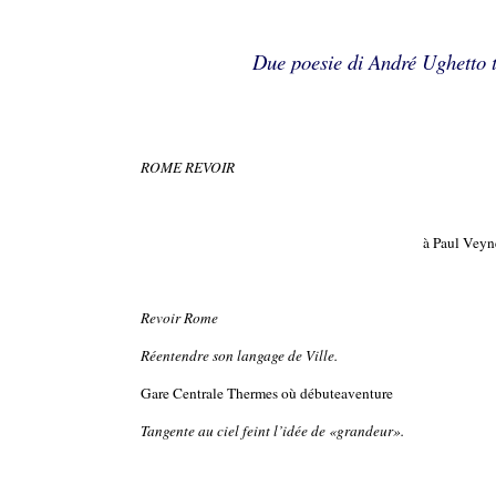
Due poesie di André Ughetto t
ROME REVOIR
à Paul Veyn
Revoir Rome
Réentendre son langage de Ville.
Gare Centrale Thermes où débuteaventure
Tangente au ciel feint l’idée de «grandeur».