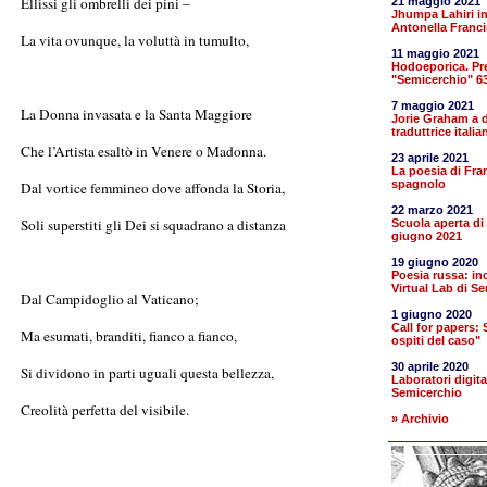
Ellissi gli ombrelli dei pini –
21 maggio 2021
Jhumpa Lahiri in
Antonella Franci
La vita ovunque, la voluttà in tumulto,
11 maggio 2021
Hodoeporica. Pr
"Semicerchio" 6
7 maggio 2021
La Donna invasata e la Santa Maggiore
Jorie Graham a d
traduttrice italia
Che l’Artista esaltò in Venere o Madonna.
23 aprile 2021
La poesia di Fra
spagnolo
Dal vortice femmineo dove affonda la Storia,
22 marzo 2021
Soli superstiti gli Dei si squadrano a distanza
Scuola aperta di
giugno 2021
19 giugno 2020
Poesia russa: inc
Virtual Lab di S
Dal Campidoglio al Vaticano;
1 giugno 2020
Call for papers:
Ma esumati, branditi, fianco a fianco,
ospiti del caso"
30 aprile 2020
Si dividono in parti uguali questa bellezza,
Laboratori digita
Semicerchio
Creolità perfetta del visibile.
» Archivio