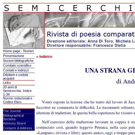
Home-page - Numeri
Presentazione
« indietro
Sezioni bibliografiche
Comitato scientifico
UNA STRANA GI
Contatti e indirizzi
Dépliant e cedola
acquisti
di And
Links
20 anni di
Semicerchio. Indice
1-34
Norme redazionali e
Vorrei esporre la lezione che ho tratto dal lavoro di Jac
Codice Etico
Jaccottet ne commenta le difficoltà. Le riassumerò soltanto
The Journal
ulteriore di traduttore. In questa bella esperienza ho vissuto
Bibliographical
Sections
Nell’esercizio della traduzione lavorare in coppia è s
Advisory Board
cominciato così, quando leggevo Petrarca, nella casa pater
Contacts & Address
«Lamparo» (rivista e libri); questo amico, oggi e troppo pres