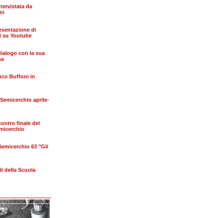
tervistata da
ni
esentazione di
3 su Youtube
ialogo con la sua
na
nco Buffoni in
 Semicerchio aprile-
ontro finale del
emicerchio
 Semicerchio 63 "Gli
li della Scuola