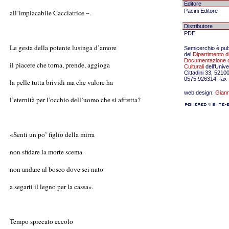
Editore
Pacini Editore
all’implacabile Cacciatrice –.
Distributore
PDE
Le gesta della potente lusinga d’amore
Semicerchio è pubb
del
Dipartimento d
Documentazione de
il piacere che torna, prende, aggioga
Culturali
dell'Unive
Cittadini 33, 52100
0575.926314, fax
la pelle tutta brividi ma che valore ha
web design:
Giann
l’eternità per l’occhio dell’uomo che si affretta?
«Senti un po’ figlio della mirra
non sfidare la morte scema
non andare al bosco dove sei nato
a segarti il legno per la cassa».
Tempo sprecato eccolo