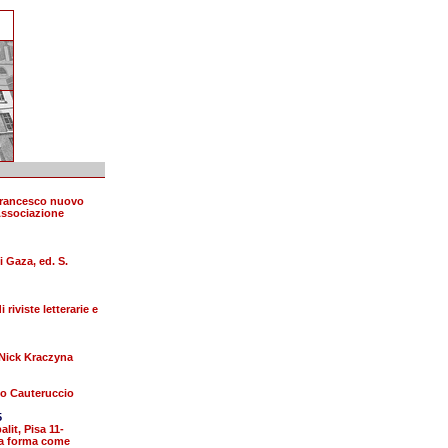
Francesco nuovo
Associazione
i Gaza, ed. S.
 riviste letterarie e
a Nick Kraczyna
lo Cauteruccio
5
it, Pisa 11-
 La forma come