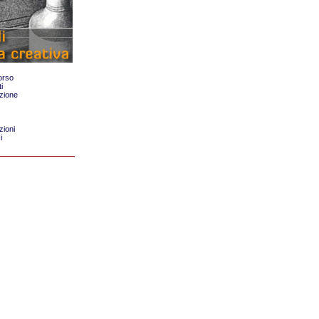
orso
i
zione
zioni
i