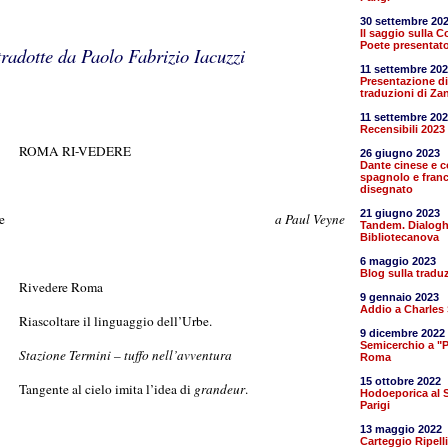
30 settembre 20
Il saggio sulla 
Poete presentato
radotte da Paolo Fabrizio Iacuzzi
11 settembre 20
Presentazione di
traduzioni di Za
11 settembre 20
Recensibili 2023
ROMA RI-VEDERE
26 giugno 2023
Dante cinese e 
spagnolo e fran
disegnato
21 giugno 2023
e
a Paul Veyne
Tandem. Dialoghi
Bibliotecanova
6 maggio 2023
Blog sulla tradu
Rivedere Roma
9 gennaio 2023
Addio a Charles
Riascoltare il linguaggio dell’Urbe.
9 dicembre 2022
Semicerchio a "Più
Stazione Termini – tuffo nell’avventura
Roma
15 ottobre 2022
Tangente al cielo imita l’idea di
grandeur
.
Hodoeporica al S
Parigi
13 maggio 2022
Carteggio Ripell