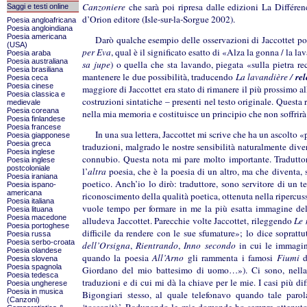
Canzoniere
che sarà poi ripresa dalle edizioni La Différen
Saggi e testi online
d’Orion editore (Isle-sur-la-Sorgue 2002).
Poesia angloafricana
Poesia angloindiana
Poesia americana
Darò qualche esempio delle osservazioni di Jaccottet po
(USA)
per Eva
, qual è il significato esatto di «Alza la gonna / la
Poesia araba
Poesia australiana
sa jupe
) o quella che sta lavando, piegata «sulla pietra rec
Poesia brasiliana
mantenere le due possibilità, traducendo
La lavandière /
rel
Poesia ceca
Poesia cinese
maggiore di Jaccottet era stato di rimanere il più prossimo all
Poesia classica e
costruzioni sintatiche – presenti nel testo originale. Questa 
medievale
Poesia coreana
nella mia memoria e costituisce un principio che non soffrirà
Poesia finlandese
Poesia francese
In una sua lettera, Jaccottet mi scrive che ha un ascolto 
Poesia giapponese
Poesia greca
traduzioni, malgrado le nostre sensibilità naturalmente dive
Poesia inglese
connubio. Questa nota mi pare molto importante. Traduttore
Poesia inglese
postcoloniale
l’
altra
poesia, che è la poesia di un altro, ma che diventa, 
Poesia iraniana
poetico. Anch’io lo dirò: traduttore, sono servitore di un t
Poesia ispano-
americana
riconoscimento della qualità poetica, ottenuta nella ripercuss
Poesia italiana
vuole tempo per formare in me la più esatta immagine dell
Poesia lituana
Poesia macedone
alludeva Jaccottet. Parecchie volte Jaccottet, rileggendo
Le 
Poesia portoghese
difficile da rendere con le sue sfumature»; lo dice sopratt
Poesia russa
Poesia serbo-croata
dell’Orsigna
,
Rientrando
,
Inno secondo
in cui le immagin
Poesia olandese
quando la poesia
All’Arno
gli rammenta i famosi
Fiumi
d
Poesia slovena
Poesia spagnola
Giordano del mio battesimo di uomo…»). Ci sono, nella 
Poesia tedesca
traduzioni e di cui mi dà la chiave per le mie. I casi più diff
Poesia ungherese
Poesia in musica
Bigongiari stesso, al quale telefonavo quando tale parol
(Canzoni)