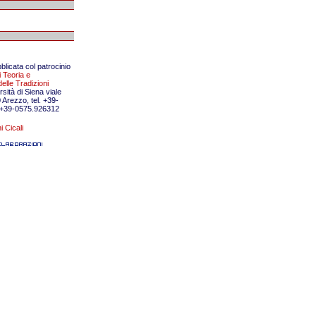
licata col patrocinio
i Teoria e
lle Tradizioni
rsità di Siena viale
 Arezzo, tel. +39-
 +39-0575.926312
i Cicali