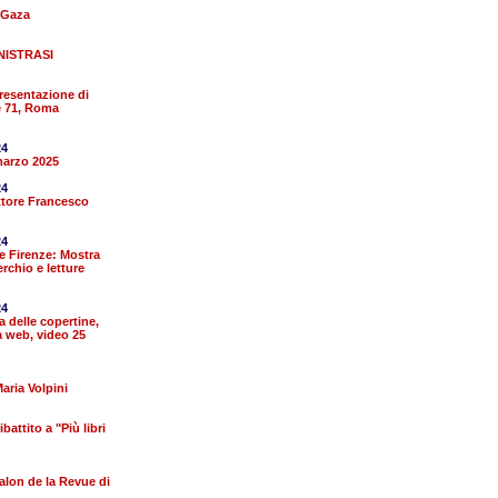
 Gaza
UNISTRASI
Presentazione di
e 71, Roma
24
marzo 2025
24
ettore Francesco
24
re Firenze: Mostra
rchio e letture
24
a delle copertine,
 web, video 25
aria Volpini
battito a "Più libri
alon de la Revue di