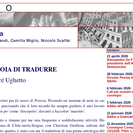
Iniziative
21 aprile 2026
Alessandro De 
presidente dell'
OIA DI TRADURRE
Semicerchio
26 febbraio 2026
ré Ughetto
Dossier Poesia d
Sibilio
6 febbraio 2026
Call per numeri di
convegni
cottet per
Le mura di Pistoia
. Possiedo un insieme di note in cui
1 febbraio 2026
, precisando che il loro ricordo ha sempre guidato il mio lavoro
Addio all'artist
 un po’ come ‘discepolo’, davanti a Jaccottet ‘maestro’.
11 gennaio 2026
Addio a Giancar
tato e rimane per me una frequente e soddisfacente attività. Ho
11 dicembre 202
na di L’Isle-sur-la-Sorgue, con Christian Guilleau, editore del
Convegno Compal
to sparito, è stato con me il traduttore di una prima antologia del
13/12/25: Filtri.