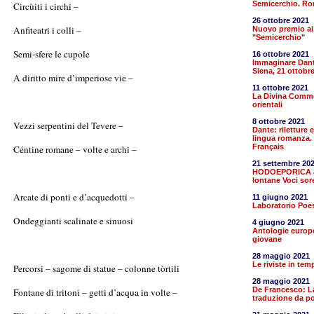
Semicerchio. R
Circùiti i circhi –
26 ottobre 2021
Anfiteatri i colli –
Nuovo premio ai 
"Semicerchio"
Semi-sfere le cupole
16 ottobre 2021
Immaginare Dante
Siena, 21 ottobr
A diritto mire d’imperiose vie –
11 ottobre 2021
La Divina Comme
orientali
8 ottobre 2021
Vezzi serpentini del Tevere –
Dante: riletture 
lingua romanza. 
Français
Céntine romane – volte e archi –
21 settembre 20
HODOEPORICA al 
lontane Voci sore
Arcate di ponti e d’acquedotti –
11 giugno 2021
Laboratorio Poes
Ondeggianti scalinate e sinuosi
4 giugno 2021
Antologie europ
giovane
28 maggio 2021
Le riviste in te
Percorsi – sagome di statue – colonne tòrtili
28 maggio 2021
De Francesco: La
Fontane di tritoni – getti d’acqua in volte –
traduzione da p