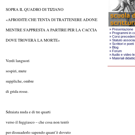
SOPRA IL QUADRO DI TIZIANO
«AFRODITE CHE TENTA DI TRATTENERE ADONE
MENTRE S’APPRESTA A PARTIRE PER LA CACCIA
»
Presentazione
»
Programmi in c
»
Corsi precedent
DOVE TROVERÀ LA MORTE»
»
Statuto associa
»
Scrittori e poeti
»
Blog
»
Forum
»
Audio e video le
»
Materiali didattic
Verdi languori
sospiri, mute
suppliche, ombre
di grida rosse.
Sdraiata nuda e di tre quarti
verso il fuggiasco – che cosa non tentò
per dissuaderlo sapendo quant’è dovuto