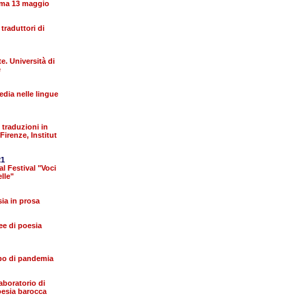
oma 13 maggio
traduttori di
. Università di
e
dia nelle lingue
e traduzioni in
Firenze, Institut
21
Festival "Voci
lle"
ia in prosa
ee di poesia
mpo di pandemia
boratorio di
oesia barocca