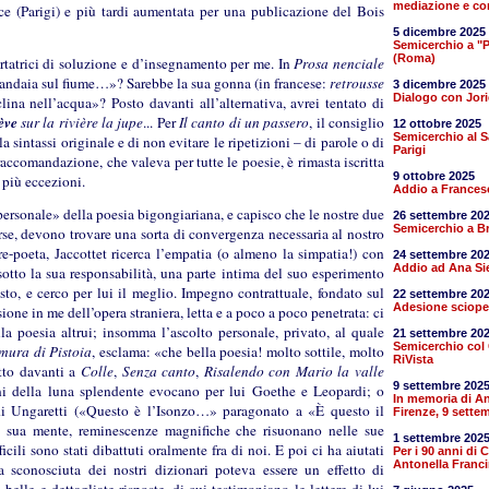
mediazione e co
ce (Parigi) e più tardi aumentata per una publicazione del Bois
5 dicembre 2025
Semicerchio a "Più
(Roma)
rtatrici di soluzione e d’insegnamento per me. In
Prosa nenciale
 lavandaia sul fiume…»? Sarebbe la sua gonna (in francese:
retrousse
3 dicembre 2025
Dialogo con Jor
lina nell’acqua»? Posto davanti all’alternativa, avrei tentato di
ève
sur la rivière la jupe
... Per
Il canto di un passero
, il consiglio
12 ottobre 2025
Semicerchio al S
a sintassi originale e di non evitare le ripetizioni – di parole o di
Parigi
raccomandazione, che valeva per tutte le poesie, è rimasta iscritta
9 ottobre 2025
 più eccezioni.
Addio a France
«personale» della poesia bigongiariana, e capisco che le nostre due
26 settembre 20
Semicerchio a Br
rse, devono trovare una sorta di convergenza necessaria al nostro
-poeta, Jaccottet ricerca l’empatia (o almeno la simpatia!) con
24 settembre 20
Addio ad Ana Si
sotto la sua responsabilità, una parte intima del suo esperimento
esto, e cerco per lui il meglio. Impegno contrattuale, fondato sul
22 settembre 20
Adesione sciope
ione in me dell’opera straniera, letta e a poco a poco penetrata: ci
a poesia altrui; insomma l’ascolto personale, privato, al quale
21 settembre 20
Semicerchio col 
mura di Pistoia
, esclama: «che bella poesia! molto sottile, molto
RiVista
utto davanti a
Colle
,
Senza canto
,
Risalendo con Mario la valle
9 settembre 202
i della luna splendente evocano per lui Goethe e Leopardi; o
In memoria di An
i Ungaretti («Questo è l’Isonzo…» paragonato a «È questo il
Firenze, 9 sette
sua mente, reminescenze magnifiche che risuonano nelle sue
1 settembre 202
icili sono stati dibattuti oralmente fra di noi. E poi ci ha aiutati
Per i 90 anni di 
Antonella Franci
a sconosciuta dei nostri dizionari poteva essere un effetto di