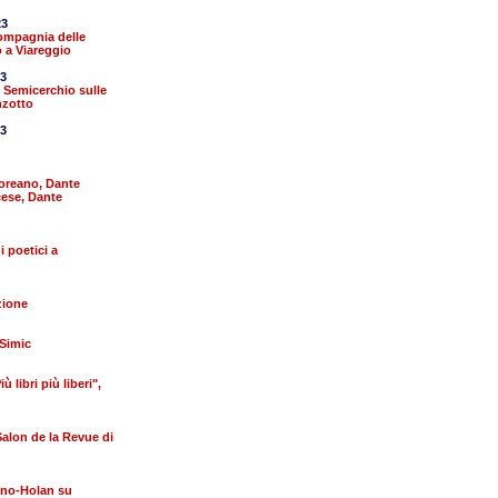
23
Compagnia delle
 a Viareggio
23
 Semicerchio sulle
nzotto
23
coreano, Dante
cese, Dante
 poetici a
zione
 Simic
 libri più liberi",
alon de la Revue di
ino-Holan su