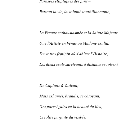
Parasols elliptiques des pins –
Partout la vie, la volupté tourbillonnante,
La Femme enthousiasmée et la Sainte Majeure
Que l’Artiste en Vénus ou Madone exalta.
Du vortex féminin où s’abîme l’Histoire,
Les dieux seuls survivants à distance se toisent
De Capitole à Vatican;
Mais exhumés, brandis, se côtoyant,
Ont parts égales en la beauté du lieu,
Créolité parfaite du visible.