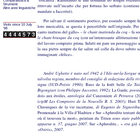
‘toscanità’. Radunando le mie domande ho sempre ottenuto be
Comparatistica &
Strumenti
ritrovate nell’incarto che per fortuna ho serbato (contiene
Altre aree linguistiche
mandate a Jaccottet).
Per salvare il sentimento poetico, pur essendo sempre fed
Visits since 10 July
loro musicalità, se questa è percettibile nell’originale. Per
'98
canto inatteso del gallo» –
le chant inattendu du coq
– fa so
le chant brusque du coq
(con un’interessante allitterazione 
del lavoro compiuto prima. Infatti mi pare un personaggio a
la sua pietra sempre da far salire sul colle da dove subito
immaginare «felice».
André Ughetto è nato nel 1942 à l’Isle-sur-la-Sorgue nel
talvolta regista, membro del consiglio di redazione delle ri
signe
(SUD-Poésie 1990);
Rues de la forêt belle
(Le Tail
Bigongiari (con Philippe Jaccottet, 1992);
La Garde
, poesi
dois aux étoiles
, antologia dal
Canzoniere
di Petrarca (2
(cipM Les Comptoirs de la Nouvelle B. S. 2003);
Huit T
Chroniques de la vie incertaine
, di Eugenio de Signoribus
Promenade à la Villa d’Hadrien
e
Sur «Aphrodite tentant de 
où il trouvera la mort», peinture du Titien
sono state pubb
apparsa n. 37, giugno 2007.
Sur «Aphrodite... »
era già s
«Osiris», 2007.