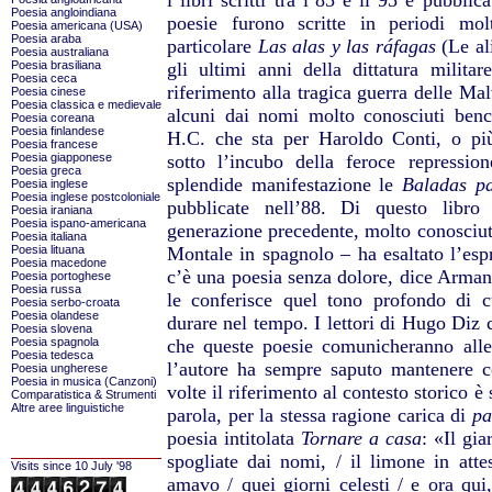
i libri scritti tra l’85 e il 95 e pubblic
Poesia angloindiana
poesie furono scritte in periodi mol
Poesia americana (USA)
Poesia araba
particolare
Las alas y las ráfagas
(Le ali
Poesia australiana
Poesia brasiliana
gli ultimi anni della dittatura milita
Poesia ceca
riferimento alla tragica guerra delle Ma
Poesia cinese
Poesia classica e medievale
alcuni dai nomi molto conosciuti benc
Poesia coreana
Poesia finlandese
H.C. che sta per Haroldo Conti, o pi
Poesia francese
Poesia giapponese
sotto l’incubo della feroce repressio
Poesia greca
splendide manifestazione le
Baladas p
Poesia inglese
Poesia inglese postcoloniale
pubblicate nell’88. Di questo libr
Poesia iraniana
Poesia ispano-americana
generazione precedente, molto conosciuto
Poesia italiana
Poesia lituana
Montale in spagnolo – ha esaltato l’esp
Poesia macedone
c’è una poesia senza dolore, dice Armani,
Poesia portoghese
Poesia russa
le conferisce quel tono profondo di 
Poesia serbo-croata
Poesia olandese
durare nel tempo. I lettori di Hugo Diz 
Poesia slovena
Poesia spagnola
che queste poesie comunicheranno alle
Poesia tedesca
l’autore ha sempre saputo mantenere c
Poesia ungherese
Poesia in musica (Canzoni)
volte il riferimento al contesto storico è
Comparatistica & Strumenti
Altre aree linguistiche
parola, per la stessa ragione carica di
pa
poesia intitolata
Tornare a casa
: «Il gia
spogliate dai nomi, / il limone in atte
Visits since 10 July '98
amavo / quei giorni celesti / e ora qui,