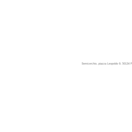
Semicerchio, piazza Leopoldo 9, 50134 F