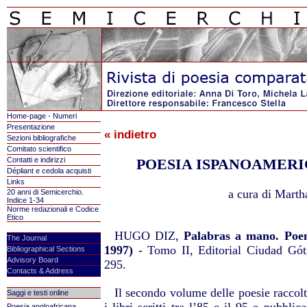
Home-page - Numeri
Presentazione
« indietro
Sezioni bibliografiche
Comitato scientifico
Contatti e indirizzi
POESIA ISPANOAMERI
Dépliant e cedola acquisti
Links
a cura di Marth
20 anni di Semicerchio.
Indice 1-34
Norme redazionali e Codice
Etico
HUGO DIZ,
Palabras a mano. Poem
The Journal
1997)
- Tomo II, Editorial Ciudad Góti
Bibliographical Sections
Advisory Board
295.
Contacts & Address
Il secondo volume delle poesie raccol
Saggi e testi online
Poesia angloafricana