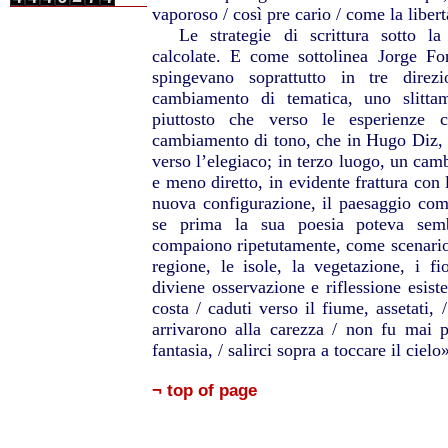
vaporoso / così pre cario / come la libert
Le strategie di scrittura sotto la
calcolate. E come sottolinea Jorge Fon
spingevano soprattutto in tre dire
cambiamento di tematica, uno slittam
piuttosto che verso le esperienze c
cambiamento di tono, che in Hugo Diz, c
verso l’elegiaco; in terzo luogo, un cam
e meno diretto, in evidente frattura con
nuova configurazione, il paesaggio comi
se prima la sua poesia poteva semb
compaiono ripetutamente, come scenario 
regione, le isole, la vegetazione, i fio
diviene osservazione e riflessione esist
costa / caduti verso il fiume, assetati, 
arrivarono alla carezza / non fu mai 
fantasia, / salirci sopra a toccare il cielo
¬ top of page