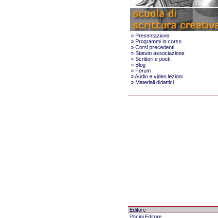
»
Presentazione
»
Programmi in corso
»
Corsi precedenti
»
Statuto associazione
»
Scrittori e poeti
»
Blog
»
Forum
»
Audio e video lezioni
»
Materiali didattici
Editore
Pacini Editore