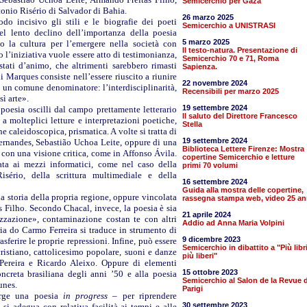
Semicerchio per Gaza
onio Risério di Salvador di Bahia.
26 marzo 2025
o incisivo gli stili e le biografie dei poeti
Semicerchio a UNISTRASI
el lento declino dell’importanza della poesia
5 marzo 2025
so la cultura per l’emergere nella società con
Il testo-natura. Presentazione di
o l’iniziativa vuole essere atto di testimonianza,
Semicerchio 70 e 71, Roma
ati d’animo, che altrimenti sarebbero rimasti
Sapienza.
 di Marques consiste nell’essere riuscito a riunire
22 novembre 2024
da un comune denominatore: l’interdisciplinarità,
Recensibili per marzo 2025
sì arte».
19 settembre 2024
a poesia oscilli dal campo prettamente letterario
Il saluto del Direttore Francesco
a molteplici letture e interpretazioni poetiche,
Stella
 caleidoscopica, prismatica. A volte si tratta di
19 settembre 2024
Fernandes, Sebastião Uchoa Leite, oppure di una
Biblioteca Lettere Firenze: Mostra
 con una visione critica, come in Affonso Ávila.
copertine Semicerchio e letture
gata ai mezzi informatici, come nel caso della
primi 70 volumi
sério, della scrittura multimediale e della
16 settembre 2024
Guida alla mostra delle copertine,
 storia della propria regione, oppure vincolata
rassegna stampa web, video 25 an
s Filho. Secondo Chacal, invece, la poesia è sia
21 aprile 2024
zazione», contaminazione costan te con altri
Addio ad Anna Maria Volpini
ria do Carmo Ferreira si traduce in strumento di
9 dicembre 2023
sferire le proprie repressioni. Infine, può essere
Semicerchio in dibattito a "Più libr
cristiano, cattolicesimo popolare, suoni e danze
più liberi"
n Pereira e Ricardo Aleixo. Oppure di elementi
15 ottobre 2023
oncreta brasiliana degli anni ’50 e alla poesia
Semicerchio al Salon de la Revue d
unes.
Parigi
erge una poesia
in progress
– per riprendere
30 settembre 2023
si adegua con relativa facilità ai tempi e alle