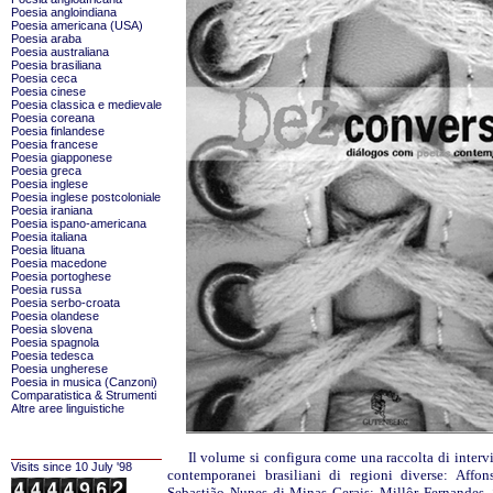
Poesia angloindiana
Poesia americana (USA)
Poesia araba
Poesia australiana
Poesia brasiliana
Poesia ceca
Poesia cinese
Poesia classica e medievale
Poesia coreana
Poesia finlandese
Poesia francese
Poesia giapponese
Poesia greca
Poesia inglese
Poesia inglese postcoloniale
Poesia iraniana
Poesia ispano-americana
Poesia italiana
Poesia lituana
Poesia macedone
Poesia portoghese
Poesia russa
Poesia serbo-croata
Poesia olandese
Poesia slovena
Poesia spagnola
Poesia tedesca
Poesia ungherese
Poesia in musica (Canzoni)
Comparatistica & Strumenti
Altre aree linguistiche
Il volume si configura come una raccolta di intervi
Visits since 10 July '98
contemporanei brasiliani di regioni diverse: Affon
Sebastião Nunes di Minas Gerais; Millôr Fernandes, 