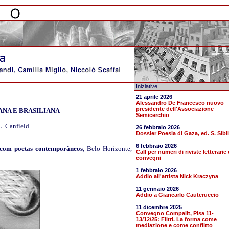
Iniziative
21 aprile 2026
Alessandro De Francesco nuovo
presidente dell'Associazione
ANA E BRASILIANA
Semicerchio
L. Canfield
26 febbraio 2026
Dossier Poesia di Gaza, ed. S. Sibil
6 febbraio 2026
 com poetas contemporâneos
, Belo Horizonte,
Call per numeri di riviste letterarie 
convegni
1 febbraio 2026
Addio all'artista Nick Kraczyna
11 gennaio 2026
Addio a Giancarlo Cauteruccio
11 dicembre 2025
Convegno Compalit, Pisa 11-
13/12/25: Filtri. La forma come
mediazione e come conflitto