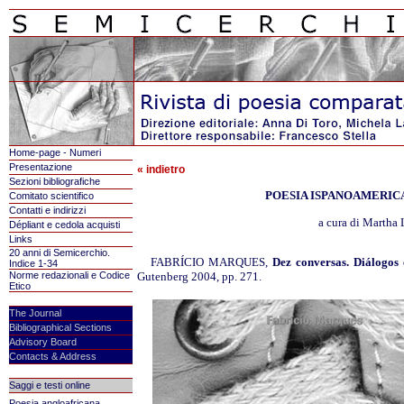
Home-page - Numeri
Presentazione
« indietro
Sezioni bibliografiche
POESIA ISPANOAMERIC
Comitato scientifico
Contatti e indirizzi
a cura di Martha 
Dépliant e cedola acquisti
Links
20 anni di Semicerchio.
FABRÍCIO MARQUES,
Dez conversas. Diálogos
Indice 1-34
Norme redazionali e Codice
Gutenberg 2004, pp. 271.
Etico
The Journal
Bibliographical Sections
Advisory Board
Contacts & Address
Saggi e testi online
Poesia angloafricana