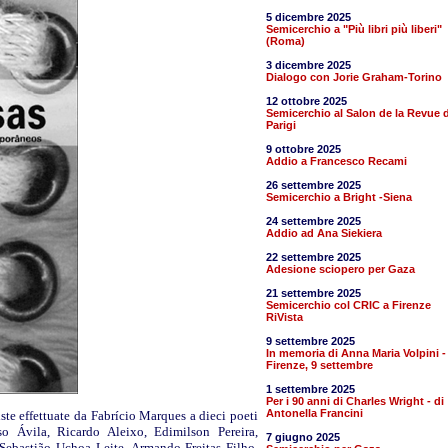
5 dicembre 2025
Semicerchio a "Più libri più liberi"
(Roma)
3 dicembre 2025
Dialogo con Jorie Graham-Torino
12 ottobre 2025
Semicerchio al Salon de la Revue d
Parigi
9 ottobre 2025
Addio a Francesco Recami
26 settembre 2025
Semicerchio a Bright -Siena
24 settembre 2025
Addio ad Ana Siekiera
22 settembre 2025
Adesione sciopero per Gaza
21 settembre 2025
Semicerchio col CRIC a Firenze
RiVista
9 settembre 2025
In memoria di Anna Maria Volpini -
Firenze, 9 settembre
1 settembre 2025
Per i 90 anni di Charles Wright - di
Antonella Francini
ste effettuate da Fabrício Marques a dieci poeti
so Ávila, Ricardo Aleixo, Edimilson Pereira,
7 giugno 2025
Sebastião Uchoa Leite, Armando Freitas Filho,