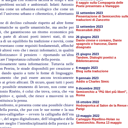
Il saggio sulla Compagnia delle
 problemi sociali e ambientali. Infatti Antonio
Poete presentato a Viareggio
o sia come un urbanista ecologico che come un
11 settembre 2023
 l’universo urbano e cibernetico, è altrettanto
Presentazione di Semicerchio sull
traduzioni di Zanzotto
ne di declino culturale rispetto ad altre forme
11 settembre 2023
nformatiche su quelle umanistiche, ma anche per
Recensibili 2023
ari, che garantiscono un ritorno economico più
parte di alcuni poeti intervi stati, di una
26 giugno 2023
Dante cinese e coreano, Dante
ca di un equilibrio fra tradizione e novità, come
spagnolo e francese, Dante
presentano come requisiti fondamentali, affinché
disegnato
 altresì vero che i mezzi informatici, in qualità
21 giugno 2023
iotizzano» il pensiero – riportando un’altra
Tandem. Dialoghi poetici a
are l’importanza culturale della poesia.
Bibliotecanova
ziosamente tanta informazione. Tuttavia nelle
6 maggio 2023
 Pereira, le strade disponibili per creazione e
Blog sulla traduzione
i, dando spazio a tutte le forme di linguaggio.
trumento che può essere ancora tecnicamente
9 gennaio 2023
Addio a Charles Simic
no ai
griots
africani. Di sicuro, quasi tutti i poeti
me possibile strumento di lavoro, non come una
9 dicembre 2022
onio Risério, è colui che trova, cerca, che «sa
Semicerchio a "Più libri più liberi",
Roma
pirito» e, quindi, che riesce a muoversi in un
stituisca la penna.
15 ottobre 2022
confronto, si presenta come una possibile chiave
Hodoeporica al Salon de la Revue 
Parigi
a della poesia, che pur con le sue norme e la sua
neo-calligrafia» – ovvero la calligrafia dell’era
13 maggio 2022
–, del segno digitalizzato, dell’olografia e della
Carteggio Ripellino-Holan su
Semicerchio. Roma 13 maggio
e meglio l’interdisciplinarità della poesia e le
zazione.