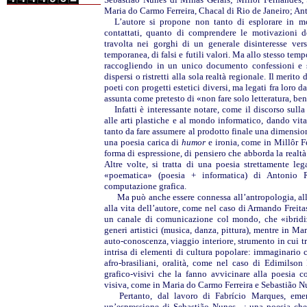
Maria do Carmo Ferreira, Chacal di Rio de Janeiro; Ant
L’autore si propone non tanto di esplorare in mod
contattati, quanto di comprendere le motivazioni d
travolta nei gorghi di un generale disinteresse ver
temporanea, di falsi e futili valori. Ma allo stesso temp
raccogliendo in un unico documento confessioni e st
dispersi o ristretti alla sola realtà regionale. Il merito
poeti con progetti estetici diversi, ma legati fra loro 
assunta come pretesto di «non fare solo letteratura, ben
Infatti è interessante notare, come il discorso sull
alle arti plastiche e al mondo informatico, dando vita 
tanto da fare assumere al prodotto finale una dimensione
una poesia carica di
humor
e ironia, come in Millôr 
forma di espressione, di pensiero che abborda la realtà
Altre volte, si tratta di una poesia strettamente le
«poematica» (poesia + informatica) di Antonio Ri
computazione grafica.
Ma può anche essere connessa all’antropologia, alla
alla vita dell’autore, come nel caso di Armando Freita
un canale di comunicazione col mondo, che «ibridiz
generi artistici (musica, danza, pittura), mentre in Ma
auto-conoscenza, viaggio interiore, strumento in cui tra
intrisa di elementi di cultura popolare: immaginario 
afro-brasiliani, oralità, come nel caso di Edimilso
grafico-visivi che la fanno avvicinare alla poesia c
visiva, come in Maria do Carmo Ferreira e Sebastião N
Pertanto, dal lavoro di Fabrício Marques, em
un’espressione di Sebastião Nunes –; una poesia che 