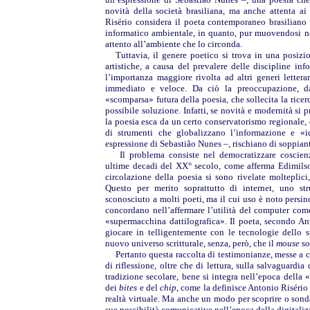
novità della società brasiliana, ma anche attenta ai
Risério considera il poeta contemporaneo brasilian
informatico ambientale, in quanto, pur muovendosi nel
attento all’ambiente che lo circonda.
Tuttavia, il genere poetico si trova in una posizio
artistiche, a causa del prevalere delle discipline i
l’importanza maggiore rivolta ad altri generi letter
immediato e veloce. Da ciò la preoccupazione, da 
«scomparsa» futura della poesia, che sollecita la ricer
possibile soluzione. Infatti, se novità e modernità si 
la poesia esca da un certo conservatorismo regionale, è
di strumenti che globalizzano l’informazione e «id
espressione di Sebastião Nunes –, rischiano di soppiant
Il problema consiste nel democratizzare coscien
ultime decadi del XX° secolo, come afferma Edimilson
circolazione della poesia si sono rivelate molteplic
Questo per merito soprattutto di internet, uno s
sconosciuto a molti poeti, ma il cui uso è noto persi
concordano nell’affermare l’utilità del computer co
«supermacchina dattilografica». Il poeta, secondo Ant
giocare in telligentemente con le tecnologie dello s
nuovo universo scritturale, senza, però, che il
mouse
so
Pertanto questa raccolta di testimonianze, messe a 
di riflessione, oltre che di lettura, sulla salvaguardi
tradizione secolare, bene si integra nell’epoca della «
dei
bites
e del
chip
, come la definisce Antonio Risério 
realtà virtuale. Ma anche un modo per scoprire o sondar
sue possibilità comunicative nell’epoca della digitaliz