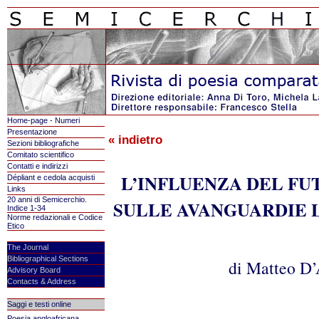
Home-page - Numeri
Presentazione
« indietro
Sezioni bibliografiche
Comitato scientifico
Contatti e indirizzi
L’INFLUENZA DEL FU
Dépliant e cedola acquisti
Links
20 anni di Semicerchio.
SULLE AVANGUARDIE 
Indice 1-34
Norme redazionali e Codice
Etico
The Journal
Bibliographical Sections
di Matteo D
Advisory Board
Contacts & Address
Saggi e testi online
Poesia angloafricana