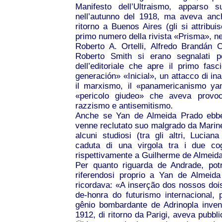
Manifesto dell’Ultraismo, apparso s
nell’autunno del 1918, ma aveva anch
ritorno a Buenos Aires (gli si attribuis
primo numero della rivista «Prisma», ne
Roberto A. Ortelli, Alfredo Brandán 
Roberto Smith si erano segnalati p
dell’editoriale che apre il primo fas
generación» «Inicial», un attacco di ina
il marxismo, il «panamericanismo yank
«pericolo giudeo» che aveva provoc
razzismo e antisemitismo.
Anche se Yan de Almeida Prado ebbe
venne reclutato suo malgrado da Marine
alcuni studiosi (tra gli altri, Lucia
caduta di una virgola tra i due cog
rispettivamente a Guilherme de Almeid
Per quanto riguarda de Andrade, potre
riferendosi proprio a Yan de Almeid
ricordava: «A inserção dos nossos do
de-honra do futurismo internacional
gênio bombardante de Adrinopla inven
1912, di ritorno da Parigi, aveva pubbli