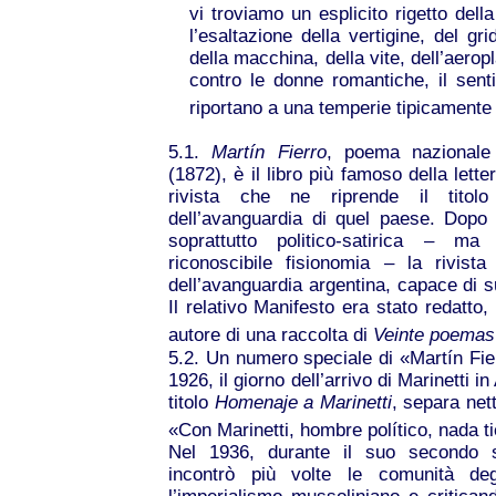
vi troviamo un esplicito rigetto della
l’esaltazione della vertigine, del gr
della macchina, della vite, dell’aerop
contro le donne romantiche, il sent
riportano a una temperie tipicamente
5.1.
Martín Fierro
, poema nazionale
(1872), è il libro più famoso della lette
rivista che ne riprende il titolo
dell’avanguardia di quel paese. Dopo
soprattutto politico-satirica – m
riconoscibile fisionomia – la rivist
dell’avanguardia argentina, capace di su
Il relativo Manifesto era stato redatto,
autore di una raccolta di
Veinte poemas 
5.2. Un numero speciale di «Martín Fierr
1926, il giorno dell’arrivo di Marinetti i
titolo
Homenaje a Marinetti
, separa net
«Con Marinetti, hombre político, nada t
Nel 1936, durante il suo secondo so
incontrò più volte le comunità degl