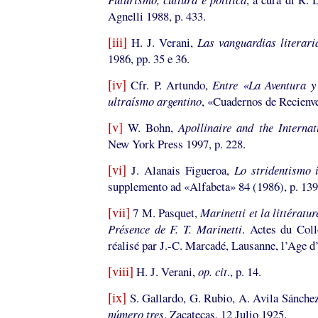
Agnelli 1988, p. 433.
[iii]
H. J. Verani,
Las vanguardias literar
1986, pp. 35 e 36.
[iv]
Cfr. P. Artundo,
Entre «La Aventura y
ultraísmo argentino
, «Cuadernos de Recienve
[v]
W. Bohn,
Apollinaire and the Interna
New York Press 1997, p. 228.
[vi]
J. Alanais Figueroa,
Lo stridentismo 
supplemento ad «Alfabeta» 84 (1986), p. 139
[vii]
7 M. Pasquet,
Marinetti et la littérat
Présence de F. T. Marinetti
. Actes du Col
réalisé par J.-C. Marcadé, Lausanne, l’Age 
[viii]
H. J. Verani,
op. cit
., p. 14.
[ix]
S. Gallardo, G. Rubio, A. Avila Sánche
número tres
, Zacatecas, 12 Julio 1925.