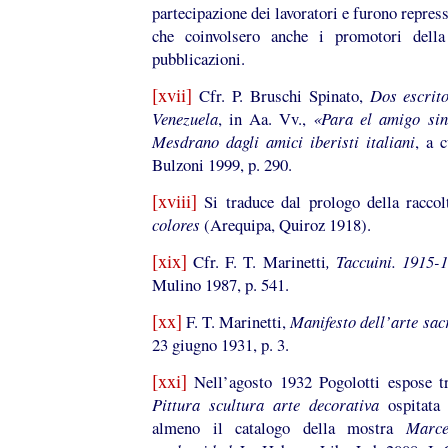
partecipazione dei lavoratori e furono repres
che coinvolsero anche i promotori della 
pubblicazioni.
[xvii]
Cfr. P. Bruschi Spinato,
Dos escrit
Venezuela
, in Aa. Vv.,
«Para el amigo si
Mesdrano dagli amici iberisti italiani
, a 
Bulzoni 1999, p. 290.
[xviii]
Si traduce dal prologo della racco
colores
(Arequipa, Quiroz 1918).
[xix]
Cfr. F. T. Marinetti
, Taccuini. 1915-
Mulino 1987, p. 541.
[xx]
F. T. Marinetti,
Manifesto dell’arte sac
23 giugno 1931, p. 3.
[xxi]
Nell’agosto 1932 Pogolotti espose t
Pittura scultura arte decorativa
ospitata 
almeno il catalogo della mostra
Marce