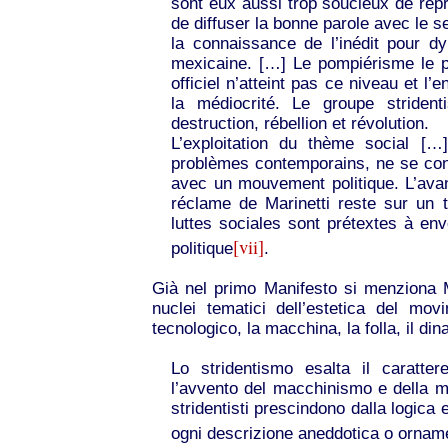
sont eux aussi trop soucieux de rep
de diffuser la bonne parole avec le s
la connaissance de l’inédit pour dy
mexicaine. […] Le pompiérisme le pl
officiel n’atteint pas ce niveau et l
la médiocrité. Le groupe striden
destruction, rébellion et révolution.
L’exploitation du thème social [
problèmes contemporains, ne se con
avec un mouvement politique. L’ava
réclame de Marinetti reste sur un t
luttes sociales sont prétextes à en
[vii]
politique
.
Già nel primo Manifesto si menziona Ma
nuclei tematici dell’estetica del mov
tecnologico, la macchina, la folla, il di
Lo stridentismo esalta il caratt
l’avvento del macchinismo e della met
stridentisti prescindono dalla logica 
ogni descrizione aneddotica o ornam