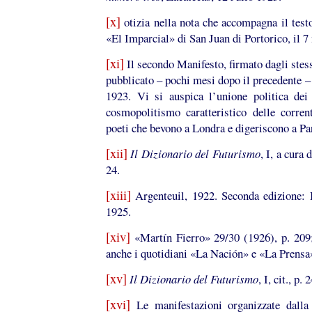
[x]
otizia nella nota che accompagna il testo
«El Imparcial» di San Juan di Portorico, il 
[xi]
Il secondo Manifesto, firmato dagli stess
pubblicato – pochi mesi dopo il precedente –
1923. Vi si auspica l’unione politica dei 
cosmopolitismo caratteristico delle corre
poeti che bevono a Londra e digeriscono a Pa
[xii]
Il Dizionario del Futurismo
, I, a cura
24.
[xiii]
Argenteuil, 1922. Seconda edizione: 
1925.
[xiv]
«Martín Fierro» 29/30 (1926), p. 209;
anche i quotidiani «La Nación» e «La Prensa
[xv]
Il Dizionario del Futurismo
, I, cit., p. 2
[xvi]
Le manifestazioni organizzate dalla 