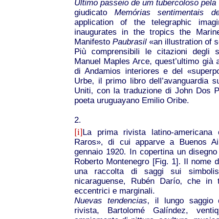
Ültimo passeio de um tubercoloso pela
giudicato
Memórias sentimentais 
application of the telegraphic imag
inaugurates in the tropics the Marine
Manifesto
Paubrasil
«an illustration of 
Più comprensibili le citazioni degli 
Manuel Maples Arce, quest’ultimo già a
di Andamios interiores e del «superp
Urbe, il primo libro dell’avanguardia s
Uniti, con la traduzione di John Dos 
poeta uruguayano Emilio Oribe.
2.
[i]
La prima rivista latino-americana 
Raros», di cui apparve a Buenos Air
gennaio 1920. In copertina un disegno
Roberto Montenegro [Fig. 1]. Il nome del
una raccolta di saggi sui simbolis
nicaraguense, Rubén Darío, che in 
eccentrici e marginali.
Nuevas tendencias
, il lungo saggio 
rivista, Bartolomé Galíndez, venti