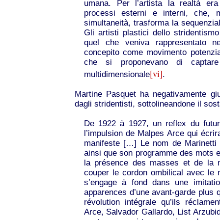
umana. Per l’artista la realtà era
processi esterni e interni, che, 
simultaneità, trasforma la sequenzial
Gli artisti plastici dello stridentis
quel che veniva rappresentato nel
concepito come movimento potenziale
che si proponevano di captar
[vi]
multidimensionale
.
Martine Pasquet ha negativamente giudic
dagli stridentisti, sottolineandone il so
De 1922 à 1927, un reflex du futur
l’impulsion de Malpes Arce qui écrir
manifeste […] Le nom de Marinetti 
ainsi que son programme des mots e
la présence des masses et de la 
couper le cordon ombilical avec le
s’engage à fond dans une imitatio
apparences d’une avant-garde plus qu
révolution intégrale qu’ils réclame
Arce, Salvador Gallardo, List Arzubid