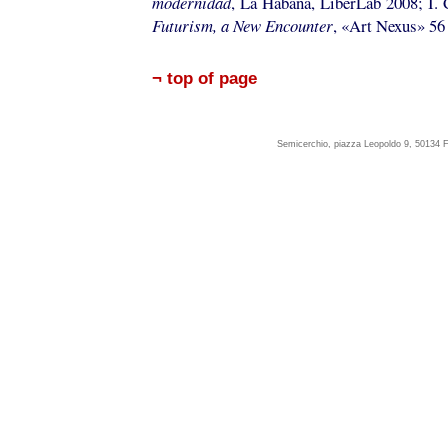
modernidad
, La Habana, LiberLab 2008; I.
Futurism, a New Encounter
, «Art Nexus» 56 
¬ top of page
Semicerchio, piazza Leopoldo 9, 50134 F