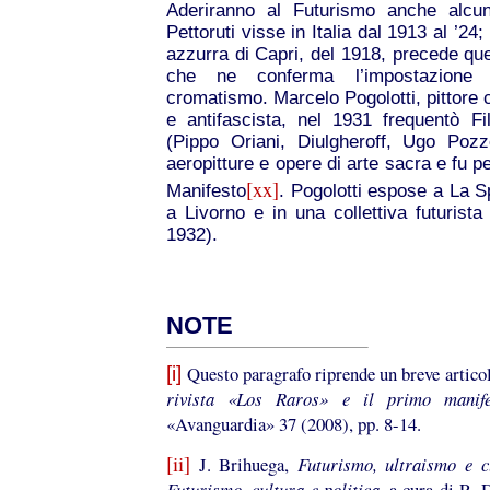
Aderiranno al Futurismo anche alcuni 
Pettoruti visse in Italia dal 1913 al ’24
azzurra di Capri, del 1918, precede quel
che ne conferma l’impostazione g
cromatismo. Marcelo Pogolotti, pittore 
e antifascista, nel 1931 frequentò Fil
(Pippo Oriani, Diulgheroff, Ugo Pozz
aeropitture e opere di arte sacra e fu pe
[xx]
Manifesto
. Pogolotti espose a La 
a Livorno e in una collettiva futurist
1932).
NOTE
Questo paragrafo riprende un breve articol
[i]
rivista «Los Raros» e il primo manife
«Avanguardia» 37 (2008), pp. 8-14.
[ii]
J. Brihuega,
Futurismo, ultraismo e cu
Futurismo, cultura e politica
, a cura di R.