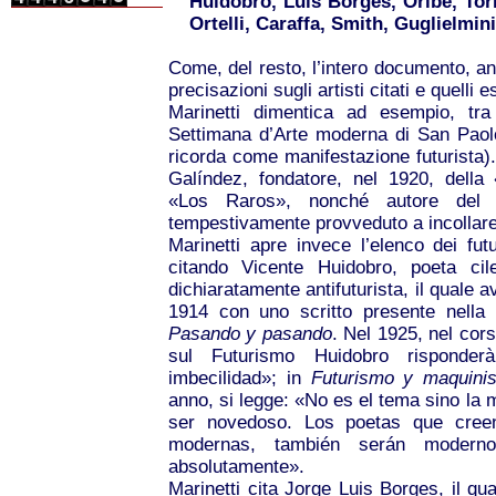
Huidobro, Luis Borges, Oribe, Tor
Ortelli, Caraffa, Smith, Guglielmi
Come, del resto, l’intero documento, 
precisazioni sugli artisti citati e quelli e
Marinetti dimentica ad esempio, tra i
Settimana d’Arte moderna di San Paolo
ricorda come manifestazione futurista).
Galíndez, fondatore, nel 1920, della 
«Los Raros», nonché autore del r
tempestivamente provveduto a incollare 
Marinetti apre invece l’elenco dei futu
citando Vicente Huidobro, poeta cil
dichiaratamente antifuturista, il quale a
1914 con uno scritto presente nella ra
Pasando y pasando
. Nel 1925, nel cor
sul Futurismo Huidobro risponde
imbecilidad»; in
Futurismo y maquini
anno, si legge: «No es el tema sino la 
ser novedoso.
Los poetas que cree
modernas, también serán moderno
absolutamente».
Marinetti cita Jorge Luis Borges, il qu