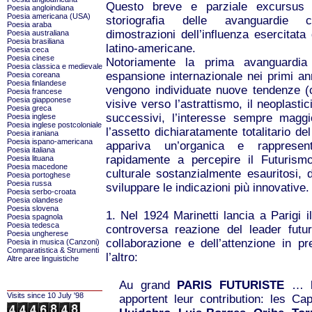
Questo breve e parziale excursus 
Poesia angloindiana
Poesia americana (USA)
storiografia delle avanguardie c
Poesia araba
dimostrazioni dell’influenza esercitata
Poesia australiana
Poesia brasiliana
latino-americane.
Poesia ceca
Poesia cinese
Notoriamente la prima avanguardia
Poesia classica e medievale
espansione internazionale nei primi an
Poesia coreana
Poesia finlandese
vengono individuate nuove tendenze (c
Poesia francese
Poesia giapponese
visive verso l’astrattismo, il neoplastic
Poesia greca
successivi, l’interesse sempre maggi
Poesia inglese
Poesia inglese postcoloniale
l’assetto dichiaratamente totalitario de
Poesia iraniana
Poesia ispano-americana
appariva un’organica e rappresent
Poesia italiana
rapidamente a percepire il Futuris
Poesia lituana
Poesia macedone
culturale sostanzialmente esauritosi,
Poesia portoghese
Poesia russa
sviluppare le indicazioni più innovative.
Poesia serbo-croata
Poesia olandese
Poesia slovena
1. Nel 1924 Marinetti lancia a Parigi 
Poesia spagnola
Poesia tedesca
controversa reazione del leader futuris
Poesia ungherese
collaborazione e dell’attenzione in 
Poesia in musica (Canzoni)
Comparatistica & Strumenti
l’altro:
Altre aree linguistiche
Au grand
PARIS FUTURISTE
… le
Visits since 10 July '98
apportent leur contribution: les Ca