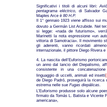
Significativi i titoli di alcuni libri:
Avi
pentagrama eléctrico
, di Salvador Gal
Maples Arce è
80 H.P.
Il 1° gennaio 1923 viene affisso sui mu
dovuto a Germán List Arzubide. Nel terz
si legge: «nada de futurismo», verr
Marinetti la nota espressione «un aut
vittoria di Samotracia». Il movimento st
gli aderenti, vanno ricordati almen
internazionale, il pittore Diego Rivera e
4. La nascita dell’Euforismo portorican
un anno dal lancio del Diepalismo, aff
consistente in una concatenazione
[
linguaggio di uccelli, animali ed insetti
de Diego Padró, proseguirà la ricerca d
estrema nelle sue
Fugas diepálicas
.
L’Euforismo produsse solo alcune poes
firmato da Tomás L. Batista e Vicente P
americana»,