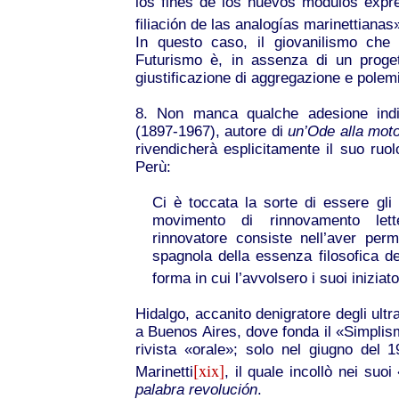
los fines de los nuevos módulos expre
filiación de las analogías marinettianas
In questo caso, il giovanilismo che 
Futurismo è, in assenza di un progett
giustificazione di aggregazione e polem
8. Non manca qualche adesione indiv
(1897-1967), autore di
un’Ode alla moto
rivendicherà esplicitamente il suo ruol
Perù:
Ci è toccata la sorte di essere gli 
movimento di rinnovamento let
rinnovatore consiste nell’aver perm
spagnola della essenza filosofica d
forma in cui l’avvolsero i suoi iniziato
Hidalgo, accanito denigratore degli ultr
a Buenos Aires, dove fonda il «Simpli
rivista «orale»; solo nel giugno del 
[xix]
Marinetti
, il quale incollò nei suo
palabra revolución
.