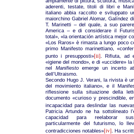
ampiamente di pittura, scultura, musica 
aderenti, testate, titoli di libri e Ma
italiano abbia raccolto e sviluppato 
maiorchino Gabriel Alomar, Galíndez dic
T. Marinetti – del quale, a suo pare
America – e di considerare il Futur
total», «la orientación artística mejor c
«Los Raros» è rimasta a lungo poco co
primo Manifesto marinettiano, «conf
[ii]
punto i presupposti»
. Rifiuta, ad 
«igiene del mondo», e di «uccidere» la 
nel
Manifiesto
emerge un incerto atte
dell’Ultraismo.
Secondo Hugo J. Verani, la rivista è 
del movimiento italiano», e il Manif
riflessione sulla situazione della l
documento «curioso y prescindible, e
incapacidad para deslindar las nuevas
Patricia Artundo ne ha sottolineato l
capacidad para reelaborar sus
particularmente del futurismo, lo ll
[iv]
contradicciones notables»
.
Ha scrit