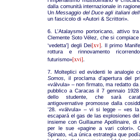
l’imperialismo mussoliniano e critica
dalla comunità internazionale in ragione 
Un
Messaggio del Duce agli italiani del
un fascicolo di «Autori & Scrittori».
6. L’Atalaysmo portoricano, attivo tr
Clemente Soto Vélez, che si compiace di
[xv]
‘vedetta’] degli Dei
. Il primo Manif
rottura e rinnovamento ricorrendo
[xvi]
futurismo»
.
7. Molteplici ed evidenti le analogie con
Somos
, il proclama d’apertura del p
«válvula» – non firmato, ma redatto da A
pubblico a Caracas il 7 gennaio 1928 
dello studente, che sarà caratte
antigovernative promosse dalla cosid
’28.
«válvula» – vi si legge – «es l
escapará el gas de las explosiones del
insieme con Guillaume Apollinaire, di u
per le sue «pagine a vari colori».
Spinato, «La única estrategia que pod