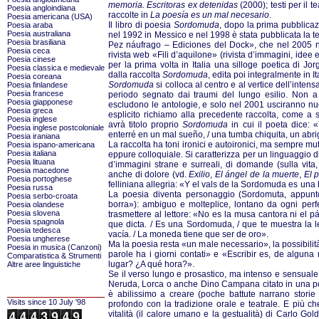
memoria. Escritoras ex detenidas
(2000); testi per il t
Poesia angloindiana
raccolte in
La poesía es un mal necesario
.
Poesia americana (USA)
Il libro di poesia
Sordomuda
, dopo la prima pubblica
Poesia araba
Poesia australiana
nel 1992 in Messico e nel 1998 è stata pubblicata la t
Poesia brasiliana
Pez náufrago – Ediciones del Dock», che nel 2005 n
Poesia ceca
rivista web «Fili d’aquilone» (rivista d’immagini, idee 
Poesia cinese
per la prima volta in Italia una silloge poetica di Jor
Poesia classica e medievale
dalla raccolta
Sordomuda
, edita poi integralmente in I
Poesia coreana
Sordomuda
si colloca al centro e al vertice dell’inten
Poesia finlandese
Poesia francese
periodo segnato dai traumi del lungo esilio. Non a 
Poesia giapponese
escludono le antologie, e solo nel 2001 usciranno nuo
Poesia greca
esplicito richiamo alla precedente raccolta, come a 
Poesia inglese
avrà titolo proprio
Sordomuda
in cui il poeta dice: «
Poesia inglese postcoloniale
enterré en un mal sueño, / una tumba chiquita, un abri
Poesia iraniana
La raccolta ha toni ironici e autoironici, ma sempre mut
Poesia ispano-americana
Poesia italiana
eppure colloquiale. Si caratterizza per un linguaggio di
Poesia lituana
d’immagini strane e surreali, di domande (sulla vita
Poesia macedone
anche di dolore (vd.
Exilio
,
El ángel de la muerte
,
El 
Poesia portoghese
felliniana allegria: «Y el vals de la Sordomuda es una
Poesia russa
La poesia diventa personaggio (Sordomuta, appunt
Poesia serbo-croata
borra»): ambiguo e molteplice, lontano da ogni perf
Poesia olandese
Poesia slovena
trasmettere al lettore: «No es la musa cantora ni el pá
Poesia spagnola
que dicta. / Es una Sordomuda, / que te muestra la 
Poesia tedesca
vacía. / La moneda tiene que ser de oro».
Poesia ungherese
Ma la poesia resta «un male necessario», la possibilità d
Poesia in musica (Canzoni)
parole ha i giorni contati» e «Escribir es, de algun
Comparatistica & Strumenti
lugar? ¿A qué hora?».
Altre aree linguistiche
Se il verso lungo e prosastico, ma intenso e sensual
Neruda, Lorca o anche Dino Campana citato in una po
è abilissimo a creare (poche battute narrano stor
Visits since 10 July '98
profondo con la tradizione orale e teatrale. E più 
vitalità (il calore umano e la gestualità) di Carlo Gol