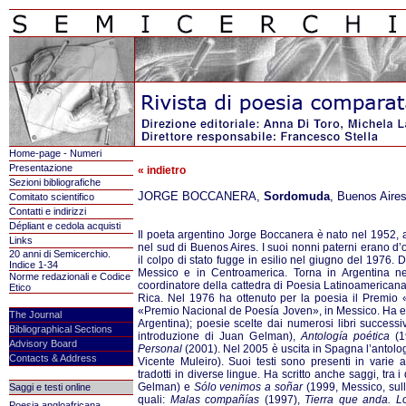
Home-page - Numeri
Presentazione
« indietro
Sezioni bibliografiche
JORGE BOCCANERA,
Sordomuda
, Buenos Aires
Comitato scientifico
Contatti e indirizzi
Dépliant e cedola acquisti
Il poeta argentino Jorge Boccanera è nato nel 1952, 
Links
nel sud di Buenos Aires. I suoi nonni paterni erano d
20 anni di Semicerchio.
il colpo di stato fugge in esilio nel giugno del 1976. D
Indice 1-34
Messico e in Centroamerica. Torna in Argentina n
Norme redazionali e Codice
coordinatore della cattedra di Poesia Latinoamericana
Etico
Rica. Nel 1976 ha ottenuto per la poesia il Premio
«Premio Nacional de Poesía Joven», in Messico. Ha e
The Journal
Argentina); poesie scelte dai numerosi libri successi
Bibliographical Sections
introduzione di Juan Gelman),
Antología poética
(1
Advisory Board
Personal
(2001). Nel 2005 è uscita in Spagna l’antolo
Contacts & Address
Vicente Muleiro). Suoi testi sono presenti in varie
tradotti in diverse lingue. Ha scritto anche saggi, tra i
Gelman) e
Sólo venimos a soñar
(1999, Messico, sull
Saggi e testi online
quali:
Malas compañías
(1997),
Tierra que anda. Lo
Poesia angloafricana