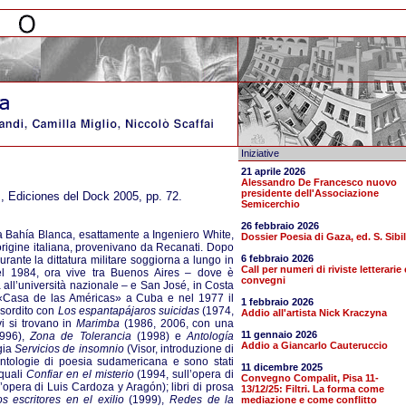
Iniziative
21 aprile 2026
Alessandro De Francesco nuovo
presidente dell'Associazione
, Ediciones del Dock 2005, pp. 72.
Semicerchio
26 febbraio 2026
a Bahía Blanca, esattamente a Ingeniero White,
Dossier Poesia di Gaza, ed. S. Sibil
’origine italiana, provenivano da Recanati. Dopo
6 febbraio 2026
urante la dittatura militare soggiorna a lungo in
Call per numeri di riviste letterarie 
el 1984, ora vive tra Buenos Aires – dove è
convegni
 all’università nazionale – e San José, in Costa
 «Casa de las Américas» a Cuba e nel 1977 il
1 febbraio 2026
sordito con
Los espantapájaros suicidas
(1974,
Addio all'artista Nick Kraczyna
vi si trovano in
Marimba
(1986, 2006, con una
11 gennaio 2026
996),
Zona de Tolerancia
(1998) e
Antología
Addio a Giancarlo Cauteruccio
gia
Servicios de insomnio
(Visor, introduzione di
 antologie di poesia sudamericana e sono stati
11 dicembre 2025
 quali
Confiar en el misterio
(1994, sull’opera di
Convegno Compalit, Pisa 11-
’opera di Luis Cardoza y Aragón); libri di prosa
13/12/25: Filtri. La forma come
s escritores en el exilio
(1999),
Redes de la
mediazione e come conflitto