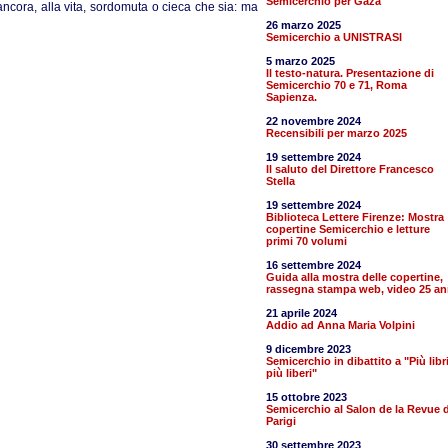
Semicerchio per Gaza
ancora, alla vita, sordomuta o cieca che sia: ma
26 marzo 2025
Semicerchio a UNISTRASI
5 marzo 2025
Il testo-natura. Presentazione di
Semicerchio 70 e 71, Roma
Sapienza.
22 novembre 2024
Recensibili per marzo 2025
19 settembre 2024
Il saluto del Direttore Francesco
Stella
19 settembre 2024
Biblioteca Lettere Firenze: Mostra
copertine Semicerchio e letture
primi 70 volumi
16 settembre 2024
Guida alla mostra delle copertine,
rassegna stampa web, video 25 an
21 aprile 2024
Addio ad Anna Maria Volpini
9 dicembre 2023
Semicerchio in dibattito a "Più libr
più liberi"
15 ottobre 2023
Semicerchio al Salon de la Revue d
Parigi
30 settembre 2023