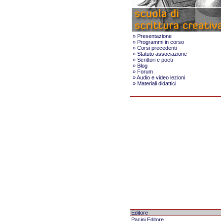
»
Presentazione
»
Programmi in corso
»
Corsi precedenti
»
Statuto associazione
»
Scrittori e poeti
»
Blog
»
Forum
»
Audio e video lezioni
»
Materiali didattici
Editore
Pacini Editore