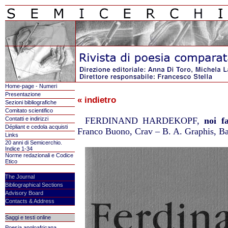
Home-page - Numeri
Presentazione
« indietro
Sezioni bibliografiche
Comitato scientifico
Contatti e indirizzi
FERDINAND HARDEKOPF,
noi f
Dépliant e cedola acquisti
Franco Buono, Crav – B. A. Graphis, Ba
Links
20 anni di Semicerchio.
Indice 1-34
Norme redazionali e Codice
Etico
The Journal
Bibliographical Sections
Advisory Board
Contacts & Address
Saggi e testi online
Poesia angloafricana