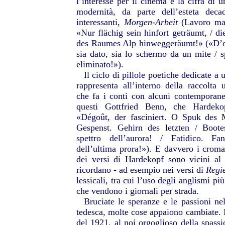
l’interesse per il cinema è la cifra di u
modernità, da parte dell’esteta dec
interessanti,
Morgen-Arbeit
(Lavoro matt
«Nur flächig sein hinfort geträumt, /
des Raumes Alp hinweggeräumt!» («D’ora
sia dato, sia lo schermo da un mite / sp
eliminato!»).
Il ciclo di pillole poetiche dedicate a
rappresenta all’interno della raccolta
che fa i conti con alcuni contemporanei
questi Gottfried Benn, che Hardekop
«Dégoût, der fasciniert. O Spuk des M
Gespenst. Gehirn des letzten / Boote
spettro dell’aurora! / Fatidico. Fa
dell’ultima prora!»). E davvero i croma
dei versi di Hardekopf sono vicini al
ricordano - ad esempio nei versi di
Regi
lessicali, tra cui l’uso degli anglismi pi
che vendono i giornali per strada.
Bruciate le speranze e le passioni nel
tedesca, molte cose appaiono cambiate.
del 1921, al noi orgoglioso della spassio