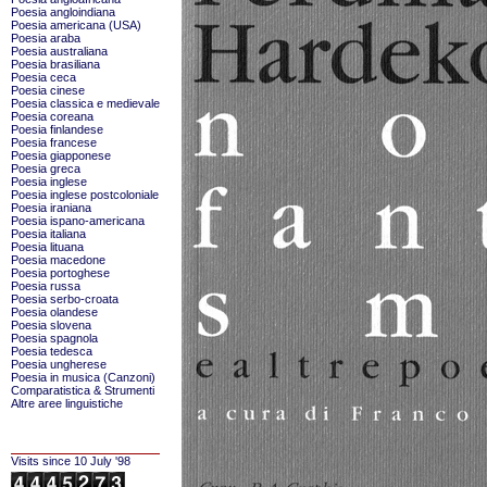
Poesia angloindiana
Poesia americana (USA)
Poesia araba
Poesia australiana
Poesia brasiliana
Poesia ceca
Poesia cinese
Poesia classica e medievale
Poesia coreana
Poesia finlandese
Poesia francese
Poesia giapponese
Poesia greca
Poesia inglese
Poesia inglese postcoloniale
Poesia iraniana
Poesia ispano-americana
Poesia italiana
Poesia lituana
Poesia macedone
Poesia portoghese
Poesia russa
Poesia serbo-croata
Poesia olandese
Poesia slovena
Poesia spagnola
Poesia tedesca
Poesia ungherese
Poesia in musica (Canzoni)
Comparatistica & Strumenti
Altre aree linguistiche
Visits since 10 July '98