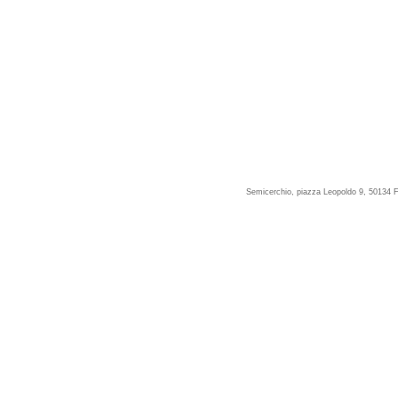
Semicerchio, piazza Leopoldo 9, 50134 F