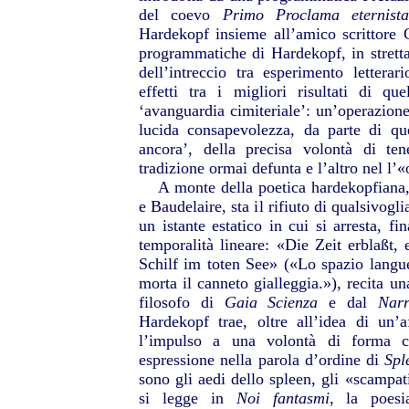
del coevo
Primo Proclama eternista
Hardekopf insieme all’amico scrittore C
programmatiche di Hardekopf, in stretta
dell’intreccio tra esperimento letterar
effetti tra i migliori risultati di q
‘avanguardia cimiteriale’: un’operazione 
lucida consapevolezza, da parte di qu
ancora’, della precisa volontà di te
tradizione ormai defunta e l’altro nel l
A monte della poetica hardekopfiana, 
e Baudelaire, sta il rifiuto di qualsivogl
un istante estatico in cui si arresta, fi
temporalità lineare: «Die Zeit erblaßt,
Schilf im toten See» («Lo spazio langue
morta il canneto gialleggia.»), recita un
filosofo di
Gaia Scienza
e dal
Nar
Hardekopf trae, oltre all’idea di un’aff
l’impulso a una volontà di forma ch
espressione nella parola d’ordine di
Spl
sono gli aedi dello spleen, gli «scampa
si legge in
Noi fantasmi
, la poesi