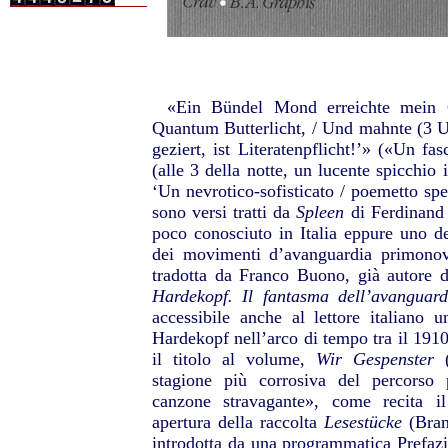
«Ein Bündel Mond erreichte mein 
Quantum Butterlicht, / Und mahnte (3 U
geziert, ist Literatenpflicht!’» («Un fa
(alle 3 della notte, un lucente spicchio
‘Un nevrotico-sofisticato / poemetto spet
sono versi tratti da
Spleen
di Ferdinand
poco conosciuto in Italia eppure uno dei
dei movimenti d’avanguardia primonov
tradotta da Franco Buono, già autore 
Hardekopf. Il fantasma dell’avanguard
accessibile anche al lettore italiano u
Hardekopf nell’arco di tempo tra il 191
il titolo al volume,
Wir Gespenster
(
stagione più corrosiva del percorso
canzone stravagante», come recita il 
apertura della raccolta
Lesestücke
(Brani
introdotta da una programmatica Prefazi