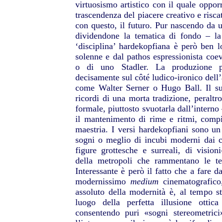
virtuosismo artistico con il quale oppor
trascendenza del piacere creativo e risca
con questo, il futuro. Pur nascendo d
dividendone la tematica di fondo – la
‘disciplina’ hardekopfiana è però ben lo
solenne e dal pathos espressionista co
o di uno Stadler. La produzione p
decisamente sul côté ludico-ironico del
come Walter Serner o Hugo Ball. Il suo
ricordi di una morta tradizione, peraltr
formale, piuttosto svuotarla dall’interno
il mantenimento di rime e ritmi, comp
maestria. I versi hardekopfiani sono un 
sogni o meglio di incubi moderni dai col
figure grottesche e surreali, di vision
della metropoli che rammentano le tel
Interessante è però il fatto che a fare da
modernissimo
medium
cinematografico,
assoluto della modernità è, al tempo st
luogo della perfetta illusione ottic
consentendo puri «sogni stereometric