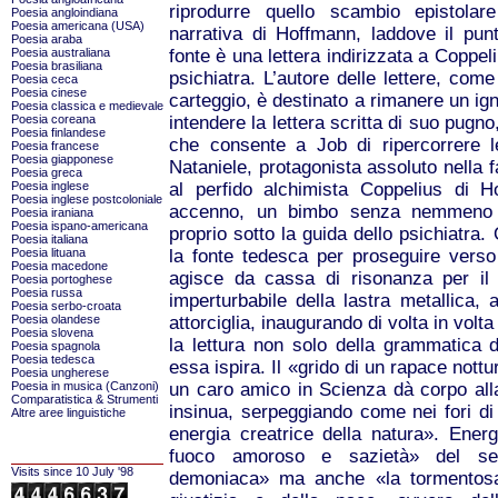
riprodurre quello scambio epistola
Poesia angloindiana
Poesia americana (USA)
narrativa di Hoffmann, laddove il punt
Poesia araba
Poesia australiana
fonte è una lettera indirizzata a Coppel
Poesia brasiliana
psichiatra. L’autore delle lettere, co
Poesia ceca
Poesia cinese
carteggio, è destinato a rimanere un ign
Poesia classica e medievale
Poesia coreana
intendere la lettera scritta di suo pugno,
Poesia finlandese
che consente a Job di ripercorrere le
Poesia francese
Poesia giapponese
Nataniele, protagonista assoluto nella
Poesia greca
Poesia inglese
al perfido alchimista Coppelius di 
Poesia inglese postcoloniale
accenno, un bimbo senza nemmeno u
Poesia iraniana
Poesia ispano-americana
proprio sotto la guida dello psichiatra.
Poesia italiana
Poesia lituana
la fonte tedesca per proseguire verso
Poesia macedone
agisce da cassa di risonanza per il 
Poesia portoghese
Poesia russa
imperturbabile della lastra metallica, at
Poesia serbo-croata
Poesia olandese
attorciglia, inaugurando di volta in volt
Poesia slovena
la lettura non solo della grammatica 
Poesia spagnola
Poesia tedesca
essa ispira. Il «grido di un rapace nott
Poesia ungherese
Poesia in musica (Canzoni)
un caro amico in Scienza dà corpo alla
Comparatistica & Strumenti
insinua, serpeggiando come nei fori di 
Altre aree linguistiche
energia creatrice della natura». Energ
fuoco amoroso e sazietà» del sen
Visits since 10 July '98
demoniaca» ma anche «la tormentosa 