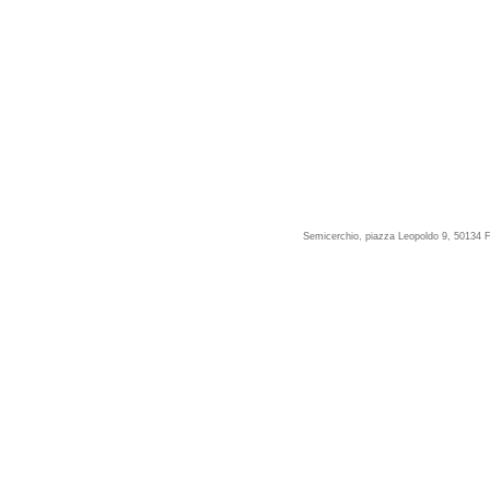
Semicerchio, piazza Leopoldo 9, 50134 F