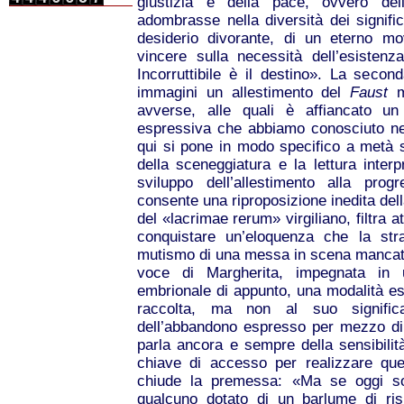
giustizia e della pace, ovvero del
adombrasse nella diversità dei signific
desiderio divorante, di un eterno mo
vincere sulla necessità dell’esistenz
Incorruttibile è il destino». La seco
immagini un allestimento del
Faust
ma
avverse, alle quali è affiancato un
espressiva che abbiamo conosciuto ne
qui si pone in modo specifico a metà st
della sceneggiatura e la lettura interp
sviluppo dell’allestimento alla prog
consente una riproposizione inedita del
del «lacrimae rerum» virgiliano, filtra a
conquistare un’eloquenza che la str
mutismo di una messa in scena mancata. 
voce di Margherita, impegnata in 
embrionale di appunto, una modalità es
raccolta, ma non al suo signific
dell’abbandono espresso per mezzo di 
parla ancora e sempre della sensibilità
chiave di accesso per realizzare que
chiude la premessa: «Ma se oggi so
qualcuno dotato di un barlume di ris