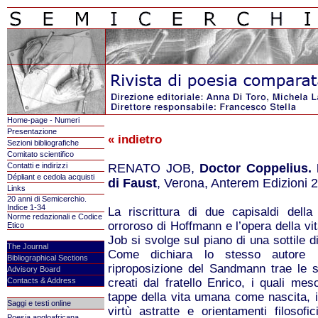
Home-page - Numeri
Presentazione
« indietro
Sezioni bibliografiche
Comitato scientifico
Contatti e indirizzi
RENATO JOB,
Doctor Coppelius. R
Dépliant e cedola acquisti
di Faust
, Verona, Anterem Edizioni 
Links
20 anni di Semicerchio.
Indice 1-34
La riscrittura di due capisaldi della 
Norme redazionali e Codice
orroroso di Hoffmann e l’opera della vi
Etico
Job si svolge sul piano di una sottile di
The Journal
Come dichiara lo stesso autore 
Bibliographical Sections
riproposizione del Sandmann trae le 
Advisory Board
Contacts & Address
creati dal fratello Enrico, i quali mes
tappe della vita umana come nascita, 
Saggi e testi online
virtù astratte e orientamenti filosof
Poesia angloafricana