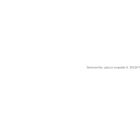
Semicerchio, piazza Leopoldo 9, 50134 F