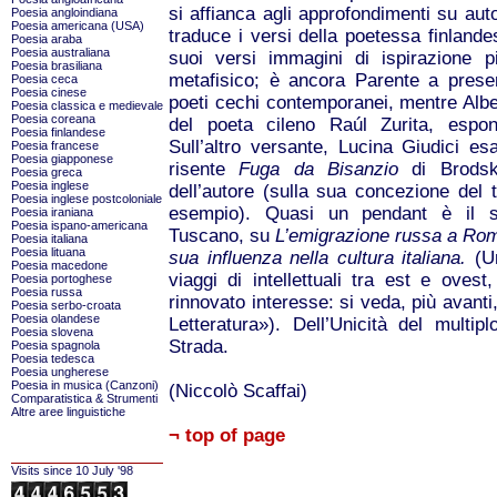
si affianca agli approfondimenti su aut
Poesia angloindiana
Poesia americana (USA)
traduce i versi della poetessa finland
Poesia araba
Poesia australiana
suoi versi immagini di ispirazione p
Poesia brasiliana
metafisico; è ancora Parente a prese
Poesia ceca
Poesia cinese
poeti cechi contemporanei, mentre Alber
Poesia classica e medievale
Poesia coreana
del poeta cileno Raúl Zurita, espon
Poesia finlandese
Sull’altro versante, Lucina Giudici e
Poesia francese
Poesia giapponese
risente
Fuga da Bisanzio
di Brodski
Poesia greca
Poesia inglese
dell’autore (sulla sua concezione del 
Poesia inglese postcoloniale
esempio). Quasi un pendant è il s
Poesia iraniana
Poesia ispano-americana
Tuscano, su
L’emigrazione russa a Roma
Poesia italiana
Poesia lituana
sua influenza nella cultura italiana.
(Un
Poesia macedone
viaggi di intellettuali tra est e oves
Poesia portoghese
Poesia russa
rinnovato interesse: si veda, più avan
Poesia serbo-croata
Poesia olandese
Letteratura»). Dell’Unicità del multip
Poesia slovena
Strada.
Poesia spagnola
Poesia tedesca
Poesia ungherese
Poesia in musica (Canzoni)
(Niccolò Scaffai)
Comparatistica & Strumenti
Altre aree linguistiche
¬ top of page
Visits since 10 July '98