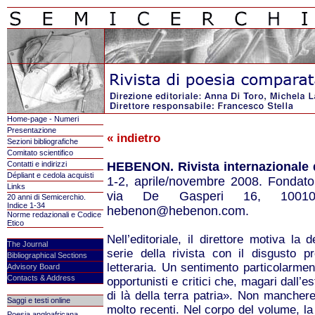
Home-page - Numeri
Presentazione
« indietro
Sezioni bibliografiche
Comitato scientifico
Contatti e indirizzi
HEBENON. Rivista internazionale d
Dépliant e cedola acquisti
1-2, aprile/novembre 2008. Fondator
Links
via De Gasperi 16, 10010 B
20 anni di Semicerchio.
Indice 1-34
hebenon@hebenon.com.
Norme redazionali e Codice
Etico
Nell’editoriale, il direttore motiva la
The Journal
serie della rivista con il disgusto p
Bibliographical Sections
letteraria. Un sentimento particolarment
Advisory Board
Contacts & Address
opportunisti e critici che, magari dall’e
di là della terra patria». Non manchere
Saggi e testi online
molto recenti. Nel corpo del volume, la p
Poesia angloafricana