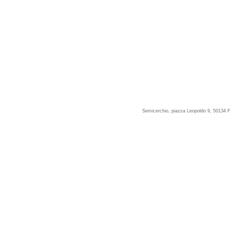
Semicerchio, piazza Leopoldo 9, 50134 F