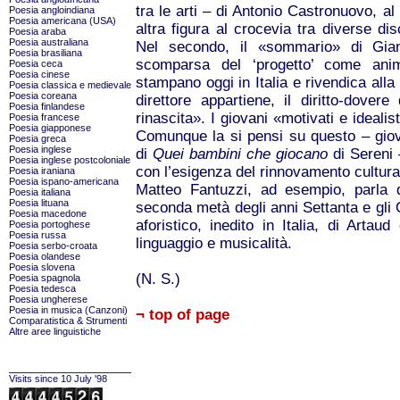
tra le arti – di Antonio Castronuovo, al
Poesia angloindiana
Poesia americana (USA)
altra figura al crocevia tra diverse dis
Poesia araba
Poesia australiana
Nel secondo, il «sommario» di Gia
Poesia brasiliana
scomparsa del ‘progetto’ come anima
Poesia ceca
Poesia cinese
stampano oggi in Italia e rivendica alla
Poesia classica e medievale
Poesia coreana
direttore appartiene, il diritto-dovere
Poesia finlandese
rinascita». I giovani «motivati e ideali
Poesia francese
Poesia giapponese
Comunque la si pensi su questo – giova
Poesia greca
Poesia inglese
di
Quei bambini che giocano
di Sereni 
Poesia inglese postcoloniale
con l’esigenza del rinnovamento culturale 
Poesia iraniana
Poesia ispano-americana
Matteo Fantuzzi, ad esempio, parla d
Poesia italiana
Poesia lituana
seconda metà degli anni Settanta e gli 
Poesia macedone
aforistico, inedito in Italia, di Artaud
Poesia portoghese
Poesia russa
linguaggio e musicalità.
Poesia serbo-croata
Poesia olandese
Poesia slovena
(N. S.)
Poesia spagnola
Poesia tedesca
Poesia ungherese
Poesia in musica (Canzoni)
¬ top of page
Comparatistica & Strumenti
Altre aree linguistiche
Visits since 10 July '98