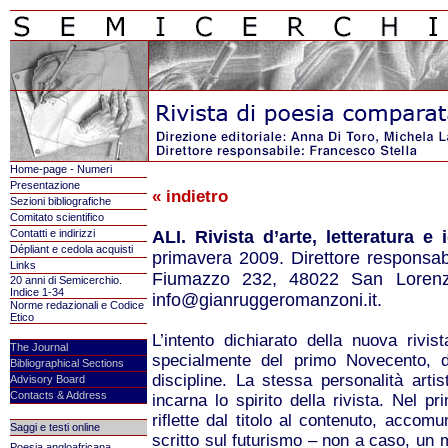
Home-page - Numeri
Presentazione
« indietro
Sezioni bibliografiche
Comitato scientifico
Contatti e indirizzi
ALI. Rivista d’arte, letteratura e 
Dépliant e cedola acquisti
primavera 2009. Direttore responsa
Links
Fiumazzo 232, 48022 San Lorenz
20 anni di Semicerchio.
Indice 1-34
info@gianruggeromanzoni.it.
Norme redazionali e Codice
Etico
L’intento dichiarato della nuova rivi
The Journal
specialmente del primo Novecento, di
Bibliographical Sections
discipline. La stessa personalità artist
Advisory Board
Contacts & Address
incarna lo spirito della rivista. Nel pr
riflette dal titolo al contenuto, accomu
Saggi e testi online
scritto sul futurismo – non a caso, un 
Poesia angloafricana