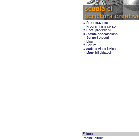
»
Presentazione
»
Programmi in corso
»
Corsi precedenti
»
Statuto associazione
»
Scrittori e poeti
»
Blog
»
Forum
»
Audio e video lezioni
»
Materiali didattici
Editore
Pacini Editore