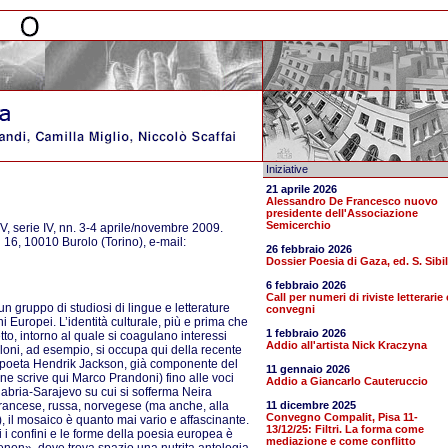
Iniziative
21 aprile 2026
Alessandro De Francesco nuovo
presidente dell'Associazione
Semicerchio
XIV, serie IV, nn. 3-4 aprile/novembre 2009.
 16, 10010 Burolo (Torino), e-mail:
26 febbraio 2026
Dossier Poesia di Gaza, ed. S. Sibil
6 febbraio 2026
Call per numeri di riviste letterarie 
un gruppo di studiosi di lingue e letterature
convegni
 Europei. L’identità culturale, più e prima che
1 febbraio 2026
tto, intorno al quale si coagulano interessi
Addio all'artista Nick Kraczyna
loni, ad esempio, si occupa qui della recente
e poeta Hendrik Jackson, già componente del
11 gennaio 2026
ne scrive qui Marco Prandoni) fino alle voci
Addio a Giancarlo Cauteruccio
gabria-Sarajevo su cui si sofferma Neira
 francese, russa, norvegese (ma anche, alla
11 dicembre 2025
Convegno Compalit, Pisa 11-
se), il mosaico è quanto mai vario e affascinante.
13/12/25: Filtri. La forma come
 i confini e le forme della poesia europea è
mediazione e come conflitto