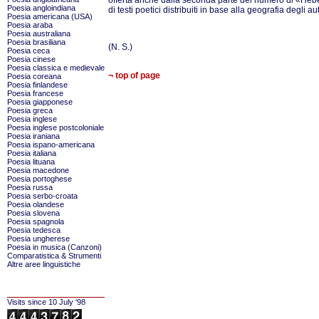
offerta anche dalla seconda parte del numero di «Hebe
Poesia angloindiana
di testi poetici distribuiti in base alla geografia degli aut
Poesia americana (USA)
Poesia araba
Poesia australiana
Poesia brasiliana
(N. S.)
Poesia ceca
Poesia cinese
Poesia classica e medievale
¬ top of page
Poesia coreana
Poesia finlandese
Poesia francese
Poesia giapponese
Poesia greca
Poesia inglese
Poesia inglese postcoloniale
Poesia iraniana
Poesia ispano-americana
Poesia italiana
Poesia lituana
Poesia macedone
Poesia portoghese
Poesia russa
Poesia serbo-croata
Poesia olandese
Poesia slovena
Poesia spagnola
Poesia tedesca
Poesia ungherese
Poesia in musica (Canzoni)
Comparatistica & Strumenti
Altre aree linguistiche
Visits since 10 July '98