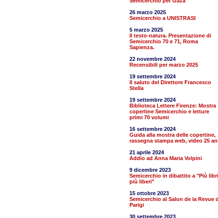
Semicerchio per Gaza
26 marzo 2025
Semicerchio a UNISTRASI
5 marzo 2025
Il testo-natura. Presentazione di
Semicerchio 70 e 71, Roma
Sapienza.
22 novembre 2024
Recensibili per marzo 2025
19 settembre 2024
Il saluto del Direttore Francesco
Stella
19 settembre 2024
Biblioteca Lettere Firenze: Mostra
copertine Semicerchio e letture
primi 70 volumi
16 settembre 2024
Guida alla mostra delle copertine,
rassegna stampa web, video 25 an
21 aprile 2024
Addio ad Anna Maria Volpini
9 dicembre 2023
Semicerchio in dibattito a "Più libr
più liberi"
15 ottobre 2023
Semicerchio al Salon de la Revue d
Parigi
30 settembre 2023