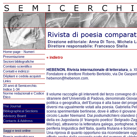
Home-page - Numeri
Presentazione
« indietro
Sezioni bibliografiche
Comitato scientifico
HEBENON. Rivista internazionale di letteratura
, a. 
Contatti e indirizzi
Fondatore e direttore Roberto Bertoldo, via De Gasperi
Dépliant e cedola acquisti
hebenon@hebenon.com.
Links
20 anni di Semicerchio.
Indice 1-34
Norme redazionali e Codice
Il volume raccoglie gli interventi del terzo convegno di 
Etico
straniere dell’Università di Padova, denominato Giovani
politica o geografica, dell’Europa è alla base del proge
The Journal
diversi ma ugualmente votati alla poesia. Gabriella Pel
Bibliographical Sections
scena sperimentale berlinese, dove è attivo il giovan
circolo Lauter Niemand. Dai
podiumdichters
olandesi (
Advisory Board
della ex-Jugoslavia (il ‘triangolo poetico’ Belgrado-Za
Contacts & Address
Merčep), attraverso la letteratura galega, portoghese,
periferia linguistica dell’Italia, quella friulana e ticine
Saggi e testi online
Una riprova di quanto opportuno sia riconsiderare oggi
Poesia angloafricana