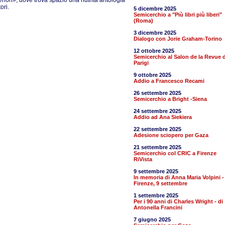
non», dove trova spazio una nutrita antologia
ori.
5 dicembre 2025
Semicerchio a "Più libri più liberi"
(Roma)
3 dicembre 2025
Dialogo con Jorie Graham-Torino
12 ottobre 2025
Semicerchio al Salon de la Revue d
Parigi
9 ottobre 2025
Addio a Francesco Recami
26 settembre 2025
Semicerchio a Bright -Siena
24 settembre 2025
Addio ad Ana Siekiera
22 settembre 2025
Adesione sciopero per Gaza
21 settembre 2025
Semicerchio col CRIC a Firenze
RiVista
9 settembre 2025
In memoria di Anna Maria Volpini -
Firenze, 9 settembre
1 settembre 2025
Per i 90 anni di Charles Wright - di
Antonella Francini
7 giugno 2025