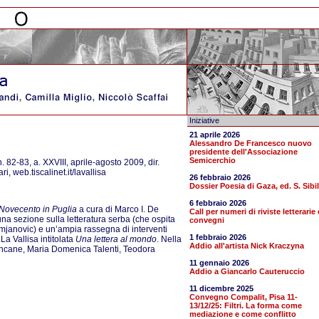
Iniziative
21 aprile 2026
Alessandro De Francesco nuovo
presidente dell'Associazione
Semicerchio
n. 82-83, a. XXVIII, aprile-agosto 2009, dir.
 web.tiscalinet.it/lavallisa
26 febbraio 2026
Dossier Poesia di Gaza, ed. S. Sibil
6 febbraio 2026
 Novecento in Puglia
a cura di Marco I. De
Call per numeri di riviste letterarie 
una sezione sulla letteratura serba (che ospita
convegni
mjanovic) e un’ampia rassegna di interventi
1 febbraio 2026
La Vallisa intitolata
Una lettera al mondo
. Nella
Addio all'artista Nick Kraczyna
iancane, Maria Domenica Talenti, Teodora
11 gennaio 2026
Addio a Giancarlo Cauteruccio
11 dicembre 2025
Convegno Compalit, Pisa 11-
13/12/25: Filtri. La forma come
mediazione e come conflitto