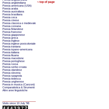
¬ top of page
Poesia angloindiana
Poesia americana (USA)
Poesia araba
Poesia australiana
Poesia brasiliana
Poesia ceca
Poesia cinese
Poesia classica e medievale
Poesia coreana
Poesia finlandese
Poesia francese
Poesia giapponese
Poesia greca
Poesia inglese
Poesia inglese postcoloniale
Poesia iraniana
Poesia ispano-americana
Poesia italiana
Poesia lituana
Poesia macedone
Poesia portoghese
Poesia russa
Poesia serbo-croata
Poesia olandese
Poesia slovena
Poesia spagnola
Poesia tedesca
Poesia ungherese
Poesia in musica (Canzoni)
Comparatistica & Strumenti
Altre aree linguistiche
Visits since 10 July '98