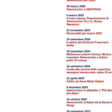
Semicerchio per Gaza
26 marzo 2025
Semicerchio a UNISTRASI
5 marzo 2025
Il testo-natura. Presentazione di
Semicerchio 70 e 71, Roma
Sapienza.
22 novembre 2024
Recensibili per marzo 2025
19 settembre 2024
Il saluto del Direttore Francesco
Stella
19 settembre 2024
Biblioteca Lettere Firenze: Mostra
copertine Semicerchio e letture
primi 70 volumi
16 settembre 2024
Guida alla mostra delle copertine,
rassegna stampa web, video 25 an
21 aprile 2024
Addio ad Anna Maria Volpini
9 dicembre 2023
Semicerchio in dibattito a "Più libr
più liberi"
15 ottobre 2023
Semicerchio al Salon de la Revue d
Parigi
30 settembre 2023