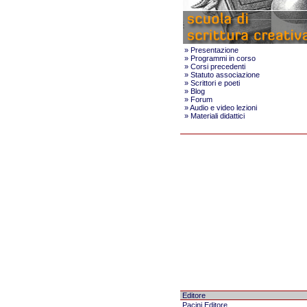
»
Presentazione
»
Programmi in corso
»
Corsi precedenti
»
Statuto associazione
»
Scrittori e poeti
»
Blog
»
Forum
»
Audio e video lezioni
»
Materiali didattici
Editore
Pacini Editore