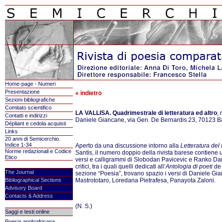
Home-page - Numeri
Presentazione
« indietro
Sezioni bibliografiche
Comitato scientifico
LA VALLISA. Quadrimestrale di letteratura ed altro
, 
Contatti e indirizzi
Daniele Giancane, via Gen. De Bernardis 23, 70123 Bari,
Dépliant e cedola acquisti
Links
20 anni di Semicerchio.
Indice 1-34
Aperto da una discussione intorno alla
Letteratura del
Norme redazionali e Codice
Santis, il numero doppio della rivista barese contiene 
Etico
versi e calligrammi di Slobodan Pavicevic e Ranko Da
critici, tra i quali quelli dedicati all’
Antologia di poeti
de 
The Journal
sezione “Poesia”, trovano spazio i versi di Daniele G
Bibliographical Sections
Mastrototaro, Loredana Pietrafesa, Panayota Zaloni.
Advisory Board
Contacts & Address
(N. S.)
Saggi e testi online
Poesia angloafricana