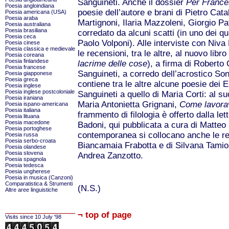
Sanguineti. Anche il dossier
Per France
Poesia angloindiana
poesie dell’autore e brani di Pietro Cata
Poesia americana (USA)
Poesia araba
Martignoni, Ilaria Mazzoleni, Giorgio Pa
Poesia australiana
Poesia brasiliana
corredato da alcuni scatti (in uno dei qu
Poesia ceca
Paolo Volponi). Alle interviste con Niv
Poesia cinese
Poesia classica e medievale
le recensioni, tra le altre, al nuovo libr
Poesia coreana
Poesia finlandese
lacrime delle cose
), a firma di Roberto 
Poesia francese
Sanguineti, a corredo dell’acrostico Sone
Poesia giapponese
Poesia greca
contiene tra le altre alcune poesie dei E
Poesia inglese
Poesia inglese postcoloniale
Sanguineti a quello di Maria Corti: al su
Poesia iraniana
Maria Antonietta Grignani,
Come lavorav
Poesia ispano-americana
Poesia italiana
frammento di filologia è offerto dalla le
Poesia lituana
Poesia macedone
Badoni, qui pubblicata a cura di Matteo 
Poesia portoghese
contemporanea si collocano anche le r
Poesia russa
Poesia serbo-croata
Biancamaia Frabotta e di Silvana Tam
Poesia olandese
Poesia slovena
Andrea Zanzotto.
Poesia spagnola
Poesia tedesca
Poesia ungherese
Poesia in musica (Canzoni)
Comparatistica & Strumenti
(N.S.)
Altre aree linguistiche
¬ top of page
Visits since 10 July '98