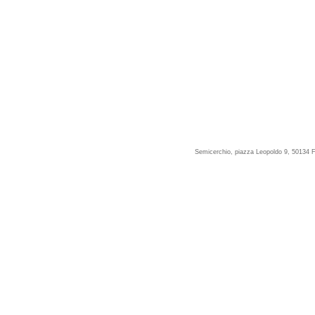
Semicerchio, piazza Leopoldo 9, 50134 F