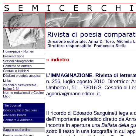
Home-page - Numeri
Presentazione
« indietro
Sezioni bibliografiche
Comitato scientifico
Contatti e indirizzi
L’IMMAGINAZIONE. Rivista di lettera
Dépliant e cedola acquisti
Links
n. 256, luglio-agosto 2010. Direttrice: 
20 anni di Semicerchio.
Umberto I, 51 – 73016 S. Cesario di Lec
Indice 1-34
Norme redazionali e Codice
agdoria@mannieditori.it.
Etico
The Journal
Bibliographical Sections
Il ricordo di Edoardo Sanguineti lega a d
Advisory Board
dell’importante periodico diretto da Anna
Contacts & Address
incontra in apertura una
Ballata della g
Saggi e testi online
sotto il testo in una fotografia in cui ap
Poesia angloafricana