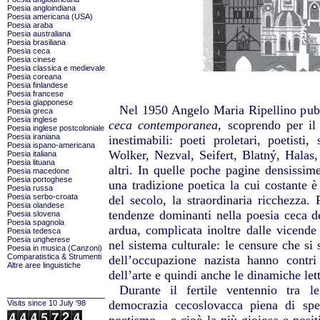
Poesia angloindiana
Poesia americana (USA)
Poesia araba
Poesia australiana
Poesia brasiliana
Poesia ceca
Poesia cinese
Poesia classica e medievale
Poesia coreana
Poesia finlandese
Poesia francese
Poesia giapponese
Nel 1950 Angelo Maria Ripellino pub
Poesia greca
Poesia inglese
ceca contemporanea
, scoprendo per il 
Poesia inglese postcoloniale
Poesia iraniana
inestimabili: poeti proletari, poetisti, s
Poesia ispano-americana
Wolker, Nezval, Seifert, Blatný, Halas
Poesia italiana
Poesia lituana
altri. In quelle poche pagine densissim
Poesia macedone
Poesia portoghese
una tradizione poetica la cui costante 
Poesia russa
Poesia serbo-croata
del secolo, la straordinaria ricchezza. 
Poesia olandese
tendenze dominanti nella poesia ceca 
Poesia slovena
Poesia spagnola
ardua, complicata inoltre dalle vicende
Poesia tedesca
Poesia ungherese
nel sistema culturale: le censure che si 
Poesia in musica (Canzoni)
Comparatistica & Strumenti
dell’occupazione nazista hanno contri
Altre aree linguistiche
dell’arte e quindi anche le dinamiche lett
Durante il fertile ventennio tra l
democrazia cecoslovacca piena di spe
Visits since 10 July '98