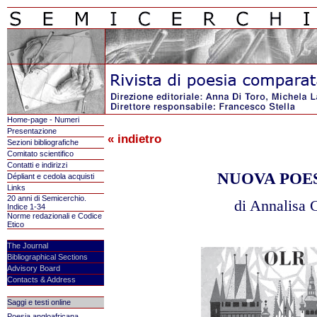
Home-page - Numeri
Presentazione
« indietro
Sezioni bibliografiche
Comitato scientifico
Contatti e indirizzi
NUOVA POE
Dépliant e cedola acquisti
Links
20 anni di Semicerchio.
di Annalisa 
Indice 1-34
Norme redazionali e Codice
Etico
The Journal
Bibliographical Sections
Advisory Board
Contacts & Address
Saggi e testi online
Poesia angloafricana