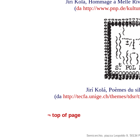
Jirí Kolá, Hommage à Melle Rivi
(
da http://www.pnp.de/kultur
Jirí Kolá, Poèmes du sil
(da
http://tecfa.unige.ch/themes/tdsr/
¬ top of page
Semicerchio, piazza Leopoldo 9, 50134 F