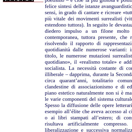
poetismo – e cioè la più gioiosa e posit
felice sintesi delle istanze avanguardisti
sensi, in grado di cantare e ricreare «tu
più vitale dei movimenti surrealisti (vi
estendono tuttora). In seguito le devasta
diedero impulso a un filone molto p
contemporanea, tuttora presente, che 
risolvendo il rapporto di rappresentaz
quotidianità dalle numerose varianti: i
titolo, le numerose mutazioni surrealis
quotidiano», il «realismo totale» e addir
socialista. La necessità costante di co
illiberale – dapprima, durante la Second
circa quarant’anni, totalitario co
clandestine di associazionismo e di ed
piano estetico naturalmente non si è mai 
le varie componenti del sistema cultural
Spesso la diffusione delle opere letterari
esempio all’élite che aveva accesso al c
o ai libri stampati all’estero; di co
risultava artificialmente compresso.
liberalizzazione e successiva normalizz