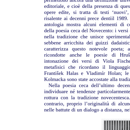
permettono ancora una definizione univo
editoriale, e cioè della presenza di ques
opere edite, si tratta di testi ‘nuovi
risalente ai decenni prece dentiil 1989
antologia mostra alcuni elementi di con
della poesia ceca del Novecento: i versi 
nella tradizione che unisce sperimental
sebbene arricchita dei guizzi dadaist
caratterizza questo notevole poeta; 
ricondotte anche le poesie di Hruš
intonazione dei versi di Viola Fische
metafisici che ricordano il linguagg
František Halas e Vladimír Holan; le
Kolmacka sono state accostate alla tradiz
Nella poesia ceca dell’ultimo dece
individuare né tendenze particolarmente
rottura con la tradizione novecentesc
contrario, proprio l’originalità di alcu
nelle battute di un dialogo a distanza, n