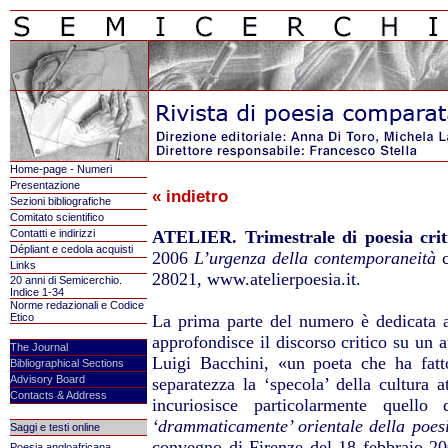
Home-page - Numeri
Presentazione
« indietro
Sezioni bibliografiche
Comitato scientifico
Contatti e indirizzi
ATELIER. Trimestrale di poesia criti
Dépliant e cedola acquisti
2006
L’urgenza della contemporaneità
c
Links
28021, www.atelierpoesia.it.
20 anni di Semicerchio.
Indice 1-34
Norme redazionali e Codice
Etico
La prima parte del numero è dedicata a
approfondisce il discorso critico su un a
The Journal
Luigi Bacchini, «un poeta che ha fatt
Bibliographical Sections
Advisory Board
separatezza la ‘specola’ della cultura a
Contacts & Address
incuriosisce particolarmente quell
‘drammaticamente’ orientale della poes
Saggi e testi online
convegno di Firenze del 18 febbraio 200
Poesia angloafricana