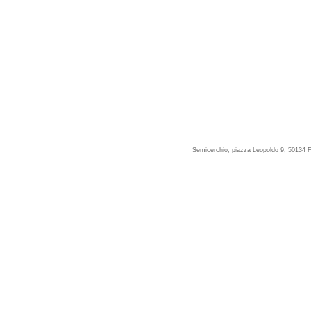
Semicerchio, piazza Leopoldo 9, 50134 F