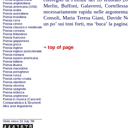
Poesia angloindiana
Merlin, Buffoni, Galaverni, Cortelless
Poesia americana (USA)
Poesia araba
necessariamente rapida nelle argomentaz
Poesia australiana
Consoli, Maria Teresa Giani, Davide N
Poesia brasiliana
Poesia ceca
un po’ sui toni forti, ma ‘buca’ la pagina
Poesia cinese
Poesia classica e medievale
Poesia coreana
Poesia finlandese
Poesia francese
Poesia giapponese
Poesia greca
¬ top of page
Poesia inglese
Poesia inglese postcoloniale
Poesia iraniana
Poesia ispano-americana
Poesia italiana
Poesia lituana
Poesia macedone
Poesia portoghese
Poesia russa
Poesia serbo-croata
Poesia olandese
Poesia slovena
Poesia spagnola
Poesia tedesca
Poesia ungherese
Poesia in musica (Canzoni)
Comparatistica & Strumenti
Altre aree linguistiche
Visits since 10 July '98