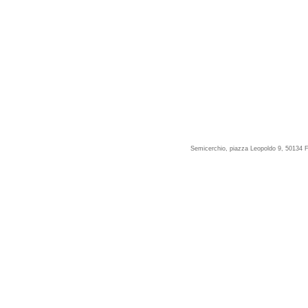
Semicerchio, piazza Leopoldo 9, 50134 F