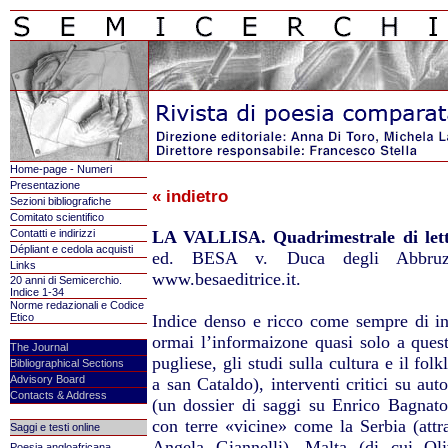
Home-page - Numeri
Presentazione
« indietro
Sezioni bibliografiche
Comitato scientifico
Contatti e indirizzi
LA VALLISA. Quadrimestrale di lett
Dépliant e cedola acquisti
ed. BESA v. Duca degli Abbruz
Links
www.besaeditrice.it.
20 anni di Semicerchio.
Indice 1-34
Norme redazionali e Codice
Etico
Indice denso e ricco come sempre di i
ormai l’informaizone quasi solo a questa
The Journal
pugliese, gli studi sulla cultura e il folk
Bibliographical Sections
Advisory Board
a san Cataldo), interventi critici su aut
Contacts & Address
(un dossier di saggi su Enrico Bagnato 
con terre «vicine» come la Serbia (attr
Saggi e testi online
Angela Giannelli), Malta (di cui Oliv
Poesia angloafricana