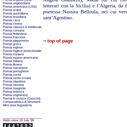
Poesia angloindiana
letterari con la Sicilia) e l’Algeria, d
Poesia americana (USA)
Poesia araba
poetessa Nassira Belloula, nei cui versi
Poesia australiana
sant’Agostino.
Poesia brasiliana
Poesia ceca
Poesia cinese
Poesia classica e medievale
Poesia coreana
Poesia finlandese
Poesia francese
¬ top of page
Poesia giapponese
Poesia greca
Poesia inglese
Poesia inglese postcoloniale
Poesia iraniana
Poesia ispano-americana
Poesia italiana
Poesia lituana
Poesia macedone
Poesia portoghese
Poesia russa
Poesia serbo-croata
Poesia olandese
Poesia slovena
Poesia spagnola
Poesia tedesca
Poesia ungherese
Poesia in musica (Canzoni)
Comparatistica & Strumenti
Altre aree linguistiche
Visits since 10 July '98