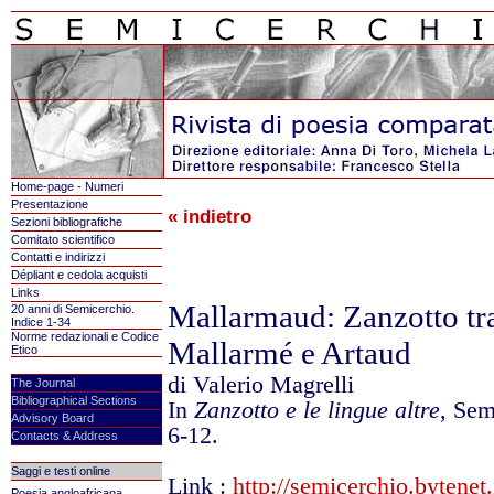
Home-page - Numeri
Presentazione
« indietro
Sezioni bibliografiche
Comitato scientifico
Contatti e indirizzi
Dépliant e cedola acquisti
Links
Mallarmaud: Zanzotto tra
20 anni di Semicerchio.
Indice 1-34
Norme redazionali e Codice
Mallarmé e Artaud
Etico
di Valerio Magrelli
The Journal
Bibliographical Sections
In
Zanzotto e le lingue altre
, Sem
Advisory Board
6-12.
Contacts & Address
Saggi e testi online
Link
:
http://semicerchio.bytenet
Poesia angloafricana