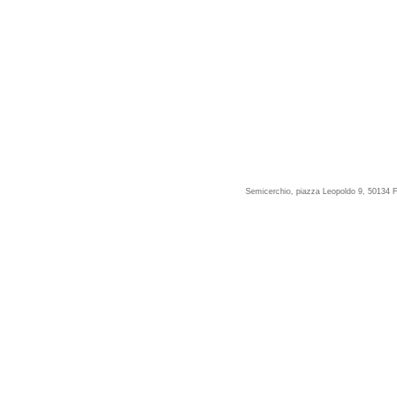
Semicerchio, piazza Leopoldo 9, 50134 F