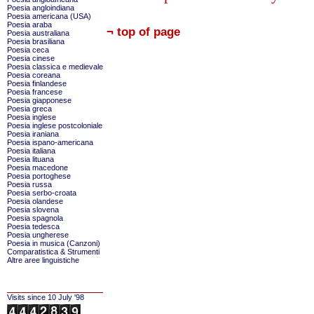
Poesia angloindiana
Poesia americana (USA)
Poesia araba
¬ top of page
Poesia australiana
Poesia brasiliana
Poesia ceca
Poesia cinese
Poesia classica e medievale
Poesia coreana
Poesia finlandese
Poesia francese
Poesia giapponese
Poesia greca
Poesia inglese
Poesia inglese postcoloniale
Poesia iraniana
Poesia ispano-americana
Poesia italiana
Poesia lituana
Poesia macedone
Poesia portoghese
Poesia russa
Poesia serbo-croata
Poesia olandese
Poesia slovena
Poesia spagnola
Poesia tedesca
Poesia ungherese
Poesia in musica (Canzoni)
Comparatistica & Strumenti
Altre aree linguistiche
Visits since 10 July '98